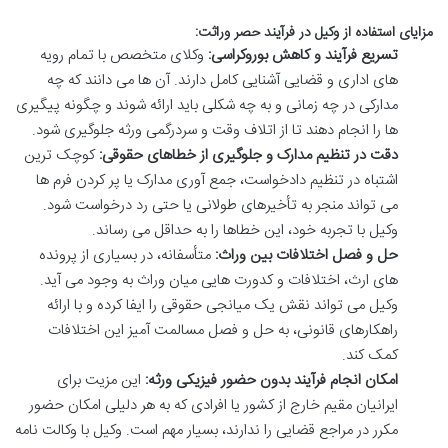
مزایای استفاده از وکیل در فرآیند حصر وراثت:
تسریع فرآیند و کاهش بوروکراسی:
وکلای متخصص با تمام رویه
های اداری و قضایی آشنایی کامل دارند. آن ها می دانند که چه
مدارکی در چه زمانی و به چه شکلی باید ارائه شوند و چگونه پیگیری
ها را انجام دهند تا از اتلاف وقت و سردرگمی ورثه جلوگیری شود.
دقت در تنظیم مدارک و جلوگیری از خطاهای حقوقی:
کوچک ترین
اشتباه در تنظیم دادخواست، جمع آوری مدارک یا پر کردن فرم ها
می تواند منجر به تأخیرهای طولانی یا حتی رد درخواست شود.
وکیل با تجربه خود، این خطاها را به حداقل می رساند.
حل و فصل اختلافات بین وراث:
متأسفانه، در بسیاری از پرونده
های ارث، اختلافات و کدورت هایی میان وراث به وجود می آید.
وکیل می تواند نقش یک میانجی حقوقی را ایفا کرده و با ارائه
راهکارهای قانونی، به حل و فصل مسالمت آمیز این اختلافات
کمک کند.
امکان انجام فرآیند بدون حضور فیزیکی ورثه:
این مزیت برای
ایرانیان مقیم خارج از کشور یا افرادی که به هر دلیلی امکان حضور
مکرر در مراجع قضایی را ندارند، بسیار مهم است. وکیل با وکالت نامه