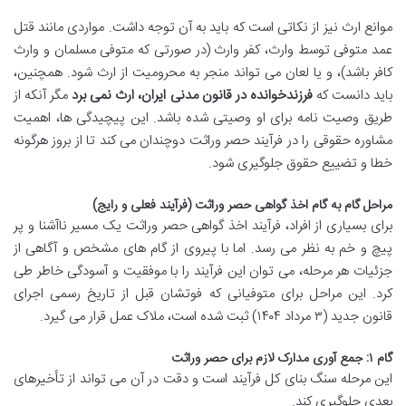
موانع ارث نیز از نکاتی است که باید به آن توجه داشت. مواردی مانند قتل
عمد متوفی توسط وارث، کفر وارث (در صورتی که متوفی مسلمان و وارث
کافر باشد)، و یا لعان می تواند منجر به محرومیت از ارث شود. همچنین،
باید دانست که
فرزندخوانده در قانون مدنی ایران، ارث نمی برد
مگر آنکه از
طریق وصیت نامه برای او وصیتی شده باشد. این پیچیدگی ها، اهمیت
مشاوره حقوقی را در فرآیند حصر وراثت دوچندان می کند تا از بروز هرگونه
خطا و تضییع حقوق جلوگیری شود.
مراحل گام به گام اخذ گواهی حصر وراثت (فرآیند فعلی و رایج)
برای بسیاری از افراد، فرآیند اخذ گواهی حصر وراثت یک مسیر ناآشنا و پر
پیچ و خم به نظر می رسد. اما با پیروی از گام های مشخص و آگاهی از
جزئیات هر مرحله، می توان این فرآیند را با موفقیت و آسودگی خاطر طی
کرد. این مراحل برای متوفیانی که فوتشان قبل از تاریخ رسمی اجرای
قانون جدید (۳ مرداد ۱۴۰۴) ثبت شده است، ملاک عمل قرار می گیرد.
گام ۱: جمع آوری مدارک لازم برای حصر وراثت
این مرحله سنگ بنای کل فرآیند است و دقت در آن می تواند از تأخیرهای
بعدی جلوگیری کند.