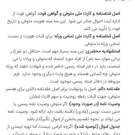
اصل شناسنامه و کارت ملی متوفی و گواهی فوت:
گواهی فوت از
اداره ثبت احوال صادر می شود. این سه سند هویت متوفی و تاریخ
فوت را تأیید می کنند.
اصل شناسنامه و کارت ملی تمامی ورثه:
برای اثبات هویت و نسبت
تمامی ورثه با متوفی.
استشهادیه محضری:
این سند بسیار مهم است. حداقل دو نفر (در
برخی موارد سه نفر) از افراد مورد اعتماد که متوفی و وراث را می
شناسند، باید در دفتر اسناد رسمی حاضر شده و شهادت دهند که ورثه
متوفی چه کسانی هستند و هیچ وارث دیگری وجود ندارد. فرم
مربوطه در دفاتر اسناد رسمی موجود است.
عقدنامه دائم:
اصل یا رونوشت برابر اصل عقدنامه دائمی برای همسر
متوفی، جهت اثبات رابطه زوجیت و سهم الارث ایشان.
وصیت نامه (در صورت وجود):
اگر متوفی وصیت نامه رسمی یا
حتی دست نویس (عادی) داشته باشد، باید ارائه شود. وصیت نامه
می تواند بر نحوه تقسیم بخشی از اموال تأثیرگذار باشد.
جدول اموال (توصیه شده):
اگرچه الزامی نیست، اما تهیه لیستی از
دارایی های متوفی (ملک، خودرو، حساب بانکی، سهام و غیره) می