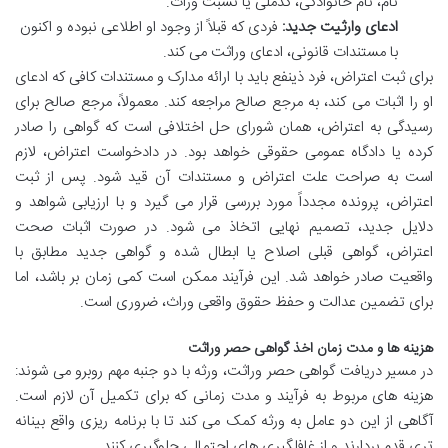
نام، نام خانوادگی، کدملی یا نسبت وراث.
ادعای وارثیت جدید:
فردی که قبلاً از وجود او اطلاعی نبوده و اکنون
با مستندات قانونی، ادعای وراثت می کند.
برای ثبت اعتراض، فرد ذینفع باید با ارائه مدارک و مستندات کافی که ادعای
او را اثبات می کند، به مرجع صالح مراجعه کند. معمولاً، مرجع صالح برای
رسیدگی به اعتراض، همان شورای حل اختلافی است که گواهی را صادر
کرده یا دادگاه عمومی حقوقی خواهد بود. در دادخواست اعتراض، لازم
است به صراحت علت اعتراض و مستندات آن قید شود. پس از ثبت
اعتراض، پرونده مجدداً مورد بررسی قرار می گیرد و با ارزیابی شواهد و
دلایل جدید، تصمیم نهایی اتخاذ می شود. در صورت اثبات صحت
اعتراض، گواهی قبلی اصلاح یا ابطال شده و گواهی جدید مطابق با
واقعیت صادر خواهد شد. این فرآیند ممکن است کمی زمان بر باشد، اما
برای تضمین عدالت و حفظ حقوق واقعی وراث، ضروری است.
هزینه ها و مدت زمان اخذ گواهی حصر وراثت
در مسیر دریافت گواهی حصر وراثت، ورثه با دو جنبه مهم روبرو می شوند:
هزینه های مربوط به فرآیند و مدت زمانی که برای تکمیل آن لازم است.
آگاهی از این دو عامل به ورثه کمک می کند تا با برنامه ریزی واقع بینانه
تری قدم بردارند و از غافلگیری های احتمالی جلوگیری کنند.