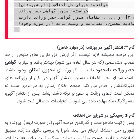
خوانده:
 شورای حل اختلاف [نام شهرستان]

خواسته:
 صدور گواهی حصر وراثت

 مرحوم [نام متوفی] در تاریخ [تاریخ فوت] دار فانی را وداع گفتند. ورثه ایشان عبارتند از: [نام و نسبت ورثه ۱]، [نام و نسبت ورثه ۲]، و ... . تقاضای صدور گواهی حصر وراثت داریم.

شهادیه محضری، عقدنامه و وصیت نامه (در صورت وجود).
گام ۳: انتشار آگهی در روزنامه (در موارد خاص)
این مرحله همیشه لازم نیست. اگر ارزش کل دارایی های متوفی از حد
نصاب مشخصی (که هر سال اعلام می شود) بیشتر باشد و نیاز به
گواهی
حصر وراثت نامحدود
باشد، یا اگر ورثه ای
مجهول المکان
وجود داشته
باشد، شورای حل اختلاف دستور انتشار آگهی در یکی از روزنامه های
کثیرالانتشار را صادر می کند. هدف، اطلاع رسانی به هر فردی است که
ممکن است ادعای وراثت یا حقی بر ترکه داشته باشد. پس از انتشار آگهی،
معمولاً
یک ماه
مهلت داده می شود تا اعتراضات احتمالی ثبت شود.
گام ۴: رسیدگی در شورای حل اختلاف
پس از ثبت دادخواست و گذراندن مرحله آگهی (در صورت لزوم)، پرونده به
شورای حل اختلاف ارجاع می یابد. شورا به بررسی دقیق مدارک، تطبیق
اطلاعات و تأیید هویت وراث می پردازد. ممکن است برای رفع ابهامات،