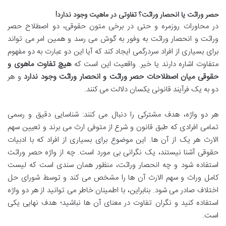
حصر وراثت یا انحصار وراثت؟ تفاوتی در ماهیت وجود ندارد!
در محاورات روزمره و حتی در برخی متون حقوقی، دو اصطلاح حصر
وراثت و انحصار وراثت به وفور به گوش می رسد و همین امر می تواند
برای بسیاری از افراد سردرگمی ایجاد کند که آیا این دو عبارت به دو مفهوم
متفاوت اشاره دارند یا خیر. واقعیت این است که
هیچ تفاوت ماهوی و
حقوقی میان اصطلاحات حصر وراثت و انحصار وراثت وجود ندارد
و هر
دو به یک فرآیند قانونی یکسان دلالت می کنند.
هر دو واژه، هدف مشترکی را دنبال می کنند: شناسایی دقیق و رسمی
تمامی افرادی که طبق قانون و شرع از متوفی ارث می برند و تعیین سهم
الارث هر یک از آن ها. این موضوع برای بسیاری از افراد که با ادبیات
حقوقی آشنا نیستند، یک نگرانی بی مورد است. چه از واژه حصر وراثت
استفاده شود و چه انحصار وراثت، منظور همان سندی است که لیست
کامل وراث و سهم الارث آن ها را مشخص می کند و توسط شورای حل
اختلاف صادر می شود. بنابراین، با اطمینان خاطر می توانید از هر دو واژه
استفاده کنید و نگران تفاوت در معنای آن ها نباشید؛ هدف نهایی یکی
است.