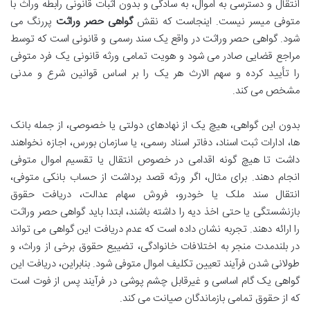
انتقال و دسترسی به اموال، به سادگی و بدون اثبات قانونی رابطه وراث با
متوفی میسر نیست. اینجاست که نقش
گواهی حصر وراثت
پررنگ می
شود. گواهی حصر وراثت در واقع یک سند رسمی و قانونی است که توسط
مراجع قضایی صادر می شود و هویت تمامی ورثه قانونی یک فرد متوفی
را تأیید کرده و سهم الارث هر یک را بر اساس قوانین شرع و مدنی
مشخص می کند.
بدون این گواهی، هیچ یک از نهادهای دولتی یا خصوصی، از جمله بانک
ها، ادارات ثبت اسناد، دفاتر اسناد رسمی، یا سازمان بورس، اجازه نخواهند
داشت تا هیچ گونه اقدامی در خصوص انتقال یا تقسیم اموال متوفی
انجام دهند. برای مثال، اگر ورثه قصد برداشت از حساب بانکی متوفی،
انتقال سند ملک یا خودرو، فروش سهام عدالت، دریافت حقوق
بازنشستگی یا حتی اخذ دیه را داشته باشند، ابتدا باید گواهی حصر وراثت
را ارائه دهند. تجربه نشان داده است که عدم دریافت این گواهی می تواند
در بلندمدت منجر به اختلافات خانوادگی، تضییع حقوق برخی از وراث، و
طولانی شدن فرآیند تعیین تکلیف اموال متوفی شود. بنابراین، دریافت این
گواهی یک گام اساسی و غیرقابل چشم پوشی در فرآیند پس از فوت است
که از حقوق تمامی بازماندگان صیانت می کند.