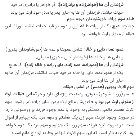
فرزندان آن ها (خواهرزاده و برادرزاده):
اگر خواهر یا برادری در قید
حیات نباشد، فرزندان آن ها به جای پدر یا مادر خود ارث می برند.
طبقه سوم وراث: خویشاوندان درجه سوم
چنانچه هیچ یک از وراث طبقه اول و دوم در قید حیات نباشند، وراث این
طبقه از متوفی ارث خواهند برد.
عمو، عمه، دایی و خاله:
شامل عموها و عمه ها (خویشاوندان پدری)
و دایی ها و خاله ها (خویشاوندان مادری) متوفی.
فرزندان آن ها (عموزاده، عمه زاده، دایی زاده و خاله زاده):
اگر هیچ
یک از عمو، عمه، دایی یا خاله در قید حیات نباشند، فرزندان آن ها به
جای آن ها ارث می برند.
سهم الارث زوجین (همسر) در تمامی طبقات
همسر (زن یا شوهر) متوفی، وضعیت ویژه ای دارد و
در تمامی طبقات ارث
از متوفی ارث می برد
و حضورش مانع ارث بردن سایر وراث نمی شود. سهم
الارث همسر دائمی، بستگی به وجود یا عدم وجود فرزند برای متوفی دارد.
در صورت وجود فرزند، سهم زن یک هشتم و سهم مرد یک چهارم از اموال
است. در صورت نبود فرزند، سهم زن یک چهارم و سهم مرد یک دوم خواهد
بود. لازم به ذکر است که این سهم الارث تنها مربوط به ازدواج دائم است.