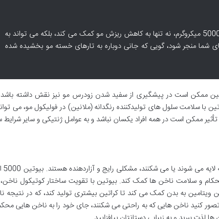
تجربه نشان داده که مصرف منظم بیوتین 5000 میکروگرم، نه تنها به کاهش ریزش مو کمک می کند، بلکه می تواند به
 شما منجر شود، گویی که جانی دوباره به تارهای خسته مو بخشیده شده
یوتین ممکن است در پیشگیری از سفید شدن زودرس مو نیز نقش داشته باشد. 
تین با سلامت سلول های تولیدکننده رنگدانه (ملانین) در فولیکول مو، می توان
ین تأثیر ممکن است در همه افراد یکسان نباشد و به عوامل ژنتیکی و سایر شرایط 
ناخن های شکننده، که
ستحکام و سلامت ناخن ها کمک کند. بیوتین با تقویت ساختار کوتیکول ناخن، 
ن ویتامین به بدن کمک می کند تا کراتین بیشتری تولید کند، که در نتیجه ن
ور کنید ناخن هایی که به راحتی می شکنند، جای خود را به ناخن هایی محکم 
ا لذت ببرید و به زیبایی دستانتان بیافزایید.