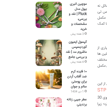
موچین انبری
ائل نه
بیول مدل
ه بر اعتماد به نفسمان نیز تأثیر می گذارند. در میان انبوه مکمل ها و راهکارهای موجود، کپسول بیوتین 5000 اس تی
Pluck | نقد و
ن مکمل
بررسی،
ما کمک
مشخصات و
خرید
3 هفته پیش
کپسول ایمیون
کوردیسپس
شی اساسی در بسیاری از
ماشروم مد | نقد
ئین ها
و بررسی جامع
 مختلف
4 هفته پیش
ن مکمل
۱۰ فایده کرم
ضد آفتاب آردن
برای پوستی
 از این
سالم و جوان
STP
1 دی 1404
، یک شرکت داروسازی ایرانی با سابقه در تولید محصولات با کیفیت، تولید می شود. بسته بندی این محصول معمولاً حاوی 30
عطر جیبی زنانه
ای دارد؛ زیرا
برندینی