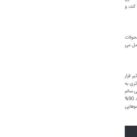
ند، و
تحولات
کمل می
 قرار
اند به طور مؤثری به
ی سالم
برای رشد تارهای مو فراهم می آورد. این ویتامین یک جزء کلیدی در تولید کراتین است؛ کراتین پروتئینی ساختاری است که حدود 90%
وهایی