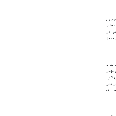
ومی و
دفاعی
وستی که به اندازه کافی رطوبت دارد، کمتر مستعد خشکی، کدری و التهاب است. با مصرف بیوتین 5000 اس تی
ن مکمل
 ها به
ش مهمی
ی شود.
می بدن
 سیستم