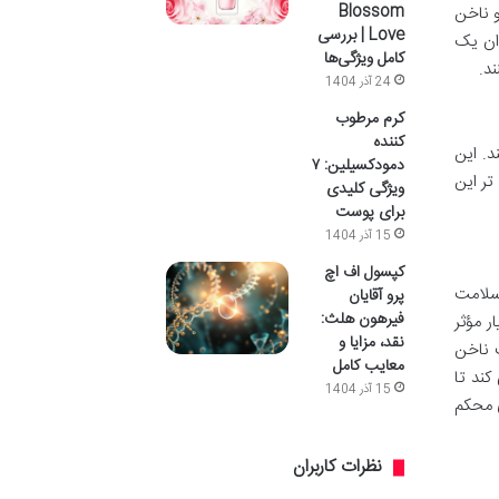
Blossom
و ناخن
Love | بررسی
جاست که دوز 5000 میکروگرم به عنوان یک
کامل ویژگی‌ها
د.
24 آذر 1404
کرم مرطوب
کننده
ند. این
دمودکسیلین: ۷
تر این
ویژگی کلیدی
برای پوست
15 آذر 1404
کپسول اف اچ
برای حفظ سلامت
پرو آقایان
فیرهون هلث:
 مؤثر
نقد، مزایا و
 ناخن
معایب کامل
 کند تا
15 آذر 1404
ی محکم
نظرات کاربران