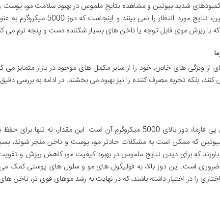
فع کمبودهای شدید بیوتین و مشاهده نتایج ملموس در بهبود سلامت مو، پوست 
مؤثر باشد. بسیاری از افراد با دوزهای پایین تر بیوتین، نتایج مورد انتظار را نمی بینند و این
که با ریزش موی قابل توجه یا ناخن های بسیار شکننده دست و پنجه نرم می کنن
 با مجموعه ای از ویژگی های خاص، خود را از سایر مکمل های موجود در بازار متمایز می ک
ند، بلکه تجربه مصرف کننده را نیز بهبود می بخشند. در ادامه به بررسی دقیق 
یکی از مهم ترین نقاط قوت کپسول بیوتین اس تی پی فارما، دوز بالای 5000 میکروگرم آن است. این مقدار، نه تنها 
 بیوتین که ممکن است به مشکلات حادتر مو، پوست و ناخن منجر شوند، بسیار
باورند که برای دیدن نتایج ملموس در بهبود کیفیت مو، کاهش ریزش و تقویت
ا 5000 میکروگرم بیوتین ضروری است. این دوز بالا، به فولیکول های مو و سلول های پوستی کمک می
اختاری را در اختیار داشته باشند، که در نهایت به رشد موهای قوی تر، ناخن ها