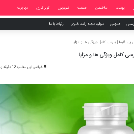
پوست
ساختمان
صنعت
تلویزیون
کولر گازی
مهاجرت
رستی
عمومی
درباره مجله زنده خبری
ارتباط با ما
خواندن این مطلب 13 دقیقه زمان میبرد