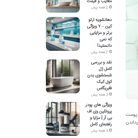
معایب و قیمت
2 هفته پیش
دهانشویه ارتو
کین – ۷ ویژگی
برتر و مزایایی
که نمی
دانستید!
2 هفته پیش
نقد و بررسی
کامل ژل
شستشوی بدن
کول کیک
فابریگاس
3 هفته پیش
ویژگی های پودر
پروتئین وی اف
و، پوست
بی آر | مزایا و
به بازگرداندن
راهنمای کامل
3 هفته پیش