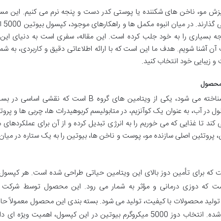
 ریزش مو، ناخن های شکننده یا پوستی کدر دست و پنجه نرم می کنیم. این مس
تنها بر ظاهر ما، بلک
توجه بسیاری را به خود جلب کرده است. این مقاله، سفری است به دنیای ای
 آن آشنا شویم. هدف ما این است که با ارائه اطلاعاتی دقیق و کاربردی، به ش
ت و زیبایی خود انتخاب کنید.
بیوتین، که با نام ویتامین B7 یا ویتامین H نیز شناخته می شود، یکی از ویتامین های گروه B است که نق
ل در آب، به عنوان یک کوآنزیم، در متابولیسم کربوهیدرات ها، چربی ها و پروت
ند تا غذایی که می خوریم را به انرژی تبدیل کرده و از آن برای عملکردهای
، پروتئین اصلی سازنده مو، پوست و ناخن ها، بیوتین را به یک ستاره در میا
ا، مکملی است که برای تأمین دوز بالای این ویتامین حیاتی طراحی شده است. هر کپسول
عدد کپسول است که برای مصرف یک ماهه طراحی شده. انتخاب دوز 5000 میکروگرم بیوتین در این کپسول، اهمیت ویژه 