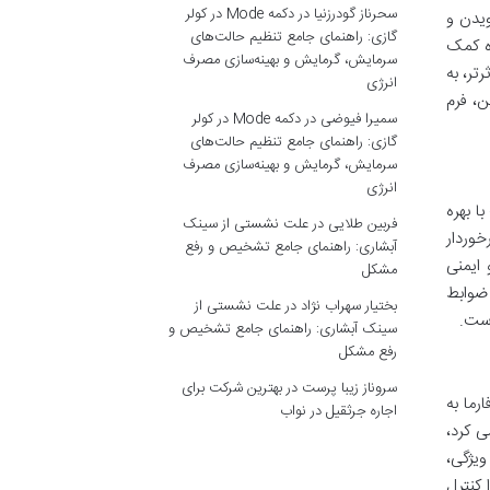
سحرناز گودرزنیا
در
دکمه Mode در کولر
ویدن و
گازی: راهنمای جامع تنظیم حالت‌های
ده کمک
سرمایش، گرمایش و بهینه‌سازی مصرف
تر، به
انرژی
مچنین، فرم
سمیرا فیوضی
در
دکمه Mode در کولر
گازی: راهنمای جامع تنظیم حالت‌های
سرمایش، گرمایش و بهینه‌سازی مصرف
انرژی
با بهره
فربین طلایی
در
علت نشستی از سینک
خوردار
آبشاری: راهنمای جامع تشخیص و رفع
 ایمنی
مشکل
ضوابط
بختیار سهراب نژاد
در
علت نشستی از
است.
سینک آبشاری: راهنمای جامع تشخیص و
رفع مشکل
سروناز زیبا پرست
در
بهترین شرکت برای
می، کپسول بیوتین 5000 اس تی پی فارما به
اجاره جرثقیل در نواب
ی کرد،
ویژگی،
 کنترل