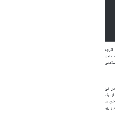
اگرچه
د دلیل
سلامتی
 به راحتی ترک می خورند، لایه لایه می شوند یا می شکنند، مشکلی رایج و آزاردهنده هستند. بیوتین 5000 اس تی
از ترک
اخن ها
و زیبا