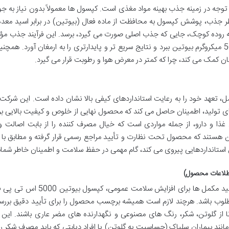
وجه در زمینه جذب بهینه مواد مغذی است. کپسول ها معمولاً بدون نیاز به ج
 نظر جذب، پوشش کپسول به محافظت از ماده فعال (بیوتین) در برابر اسید مع
ه روده کوچک، جایی که جذب اصلی صورت می گیرد، برسد. این فرآیند جذب مؤثر
بدن امکان می دهد تا حداکثر استفاده را از دوز 5000 میکروگرم بیوتین ببرد و نتایج سریع تر و پایدارتری را به ارمغان آورد. ه
 کمک می کند، چرا که کمتر در معرض هوا و رطوبت قرار می گیرد.
ننده این مکمل، تعهد خود را به رعایت استانداردهای کیفی بالا نشان داده است. این شرکت 
ای تولید، اطمینان حاصل می کند که محصول نهایی از خلوص و کیفیت بالایی بر
غذا و دارو، از جمله مواردی است که خیال مصرف کننده را از بابت اصالت و
هستند که محصول تحت نظارت و تأیید مراجع رسمی قرار گرفته و مطابق با 
 استانداردهایی پیروی می کند، گام مهمی در حفظ سلامت و اطمینان خاطر شم
اطلاعات محصول)
بر اساس اطلاعات موجود و سیاست های عمومی تولید مکمل ها برای افزایش سلامت عمو
طلوب باشد. هرچند لازم است همیشه برچسب محصول را برای تأیید دقیق بررس
تا از گلوتن، شکر، رنگ های مصنوعی و نگهدارنده های مضر عاری باشند. این 
ند بیماران سلیاک (حساسیت به گلوتن) یا افراد دیابتی که باید مصرف شکر را