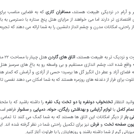
یر و آرام در نزدیکی طبیعت هستند،
مسافران کاری
که به فضایی مناسب برای 
 اقتصادی تر دارند اما می خواهند از مزایای هتل پنج ستاره با دسترسی به ب
از راحتی، امکانات مدرن و چشم انداز دلنشین را به شما ارائه می دهند که تجربه
فاوت و نزدیک تر به طبیعت هستند،
اتاق های گاردن
هتل چینار
واقع شده اند، چشم اندازی مستقیم و بی واسطه رو به باغ های سرسبز هتل د
به فضای آزاد و عطر دل انگیز گل ها برسید؛ حسی از آزادی و آرامش که کمتر ه
 خلوت برای فرار از دغدغه های روزمره هستند که به شما امکان می دهند نفسی تاز
انید انتظار
تختخواب دونفره یا دو تخت یک نفره
را داشته باشید که با ملح
مام کامل
با
لوازم آرایشی و بهداشتی رایگان
،
حوله
،
دمپایی
و
سشوار
فراهم اس
ی بار
از دیگر امکانات این اتاق ها هستند که به شما کمک می کنند تا تمامی
زیون صفحه تخت
و
فرش
نیز برای تکمیل راحتی شما در نظر گرفته شده اند. ای
یزبانی گرم از شما داشته باشند و روزهایتان را با طراوت آغاز کنید.