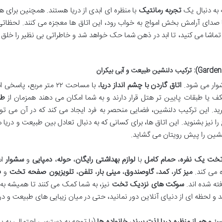
به دنبال یک
تجربه رمانتیک
با منظره ای ابدی از دریا هستند. همچنین برای 
 صدای آرامش بخش امواج به خواب رود، این اتاق ها معجزه می کنند. لحظاتی
یا تماشا می کنید، تا ابد در ذهن شما حک خواهد شد و خاطراتی بی نظیر را خلق
شوار می شود.
اتاق گاردن با چشم انداز دریا
، با مساحت ۲۲ متر مربع، پاس
ف یا طبقات پایین تر هتل قرار دارند و به شما امکان می دهند همزمان از
طر
ید. این ترکیب دلنشین، فضایی منحصر به فرد ایجاد می کند که در آن می توا
ا نیز بشنوید. این اتاق ها، برای کسانی که به دنبال تعادل بین طبیعت و دریا 
شین را پیش رویتان می گشاید.
 تخت یک نفره
،
حمام کامل
با
لوازم بهداشتی رایگان
،
حوله
،
دمپایی
و
سشوار
اس
ه می کند.
میز کار
،
کمد
،
گاوصندوق
،
مینی بار
،
تلفن
،
تلویزیون صفحه تخت
و
ف
فته شده اند.
سوکت های نزدیک تخت
نیز، به شما کمک می کنند تا همیشه به
و لحظه ای از دنیای آنلاین دور نمانید، حتی در میان زیبایی های طبیعت و دری
ز و هم از منظره دریا لذت ببرند
،
خانواده ها
(با توجه به دسترسی احتمالی به با