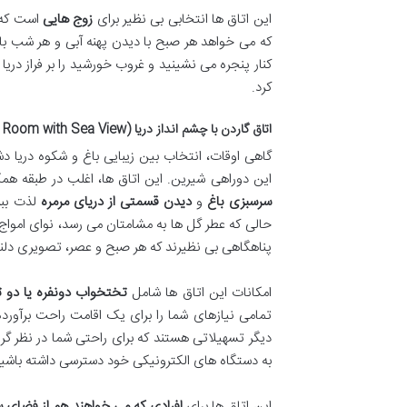
این اتاق ها انتخابی بی نظیر برای
زوج هایی
است که 
که می خواهد هر صبح با دیدن پهنه آبی و هر شب با
کنار پنجره می نشینید و غروب خورشید را بر فراز در
کرد.
اتاق گاردن با چشم انداز دریا (Garden Room with Sea View): ترکیب دلنشین طبیعت و آبی بیکران
گاهی اوقات، انتخاب بین زیبایی باغ و شکوه دریا د
این دوراهی شیرین. این اتاق ها، اغلب در طبقه همک
سرسبزی باغ
و
دیدن قسمتی از دریای مرمره
لذت ببر
حالی که عطر گل ها به مشامتان می رسد، نوای امواج ر
پناهگاهی بی نظیرند که هر صبح و عصر، تصویری دلن
امکانات این اتاق ها شامل
تختخواب دونفره یا دو
تمامی نیازهای شما را برای یک اقامت راحت برآورد
دیگر تسهیلاتی هستند که برای راحتی شما در نظر گر
به دستگاه های الکترونیکی خود دسترسی داشته باشید 
این اتاق ها برای
افرادی که می خواهند هم از فضای سب