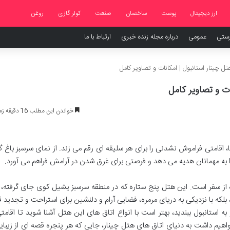
ارز دیجیتال
پوست
ساختمان
صنعت
کولر گازی
روغن
رستی
عمومی
درباره مجله زنده خبری
ارتباط با ما
تل چینار استانبول | امکانات و تصاویر کامل
ات و تصاویر کامل
خواندن این مطلب 16 دقیقه زمان میبرد
، اقامتی فراموش نشدنی را برای هر سلیقه ای رقم می زند. از نمای سرسبز باغ گر
را به مهمانان هدیه می دهد و فرصتی برای غرق شدن در آرامش فراهم می آورد.
ه از سفر است. این هتل پنج ستاره که در منطقه سرسبز یشیل کوی جای گرفته، ن
لکه با نزدیکی به دریای مرمره، فضایی آرام و دلنشین برای استراحت و تجدید قو
استانبول ببندید، بهتر است با انواع اتاق های این هتل آشنا شوید تا اقامتی 
خواهیم داشت به دنیای اتاق های هتل چینار، جایی که هر پنجره قصه ای از زیبا