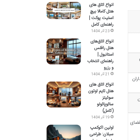
انواع اتاق های
هتل کامالا بیچ
استیت پوکت |
راهنمای کامل
23 آذر 1404
انواع اتاق‌های
هتل رافلس
استانبول |
راهنمای انتخاب
و رزرو
21 آذر 1404
ران
انواع اتاق های
هتل تایم اوتون
سوئیتز
ن
سائوپائولو
(کامل)
19 آذر 1404
 فضای
اولین اکوکمپ
سبلان: طراحی