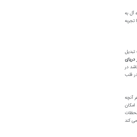
 آل به
 تجربه
 تبدیل
 دریای
اشد در
در قلب
ر آنچه
 امکان
 لحظات
می کند