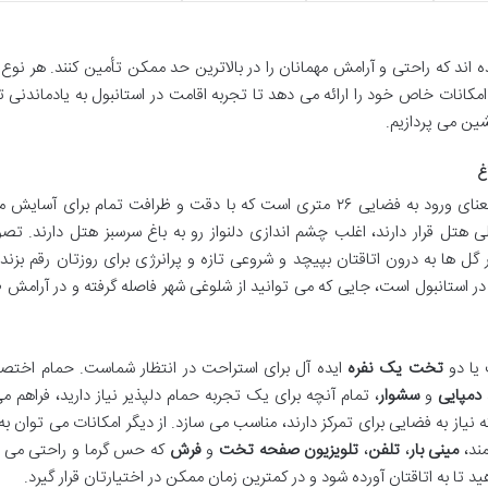
اند که راحتی و آرامش مهمانان را در بالاترین حد ممکن تأمین کنند. هر نوع ا
مکانات خاص خود را ارائه می دهد تا تجربه اقامت در استانبول به یادماندنی ت
شین می پردازیم.
در هتل چینار، به معنای ورود به فضایی ۲۶ متری است که با دقت و ظرافت تمام برای آسا
هتل قرار دارند، اغلب چشم اندازی دلنواز رو به باغ سرسبز هتل دارند. تصو
ل ها به درون اتاقتان بپیچد و شروعی تازه و پرانرژی برای روزتان رقم بزند. 
استانبول است، جایی که می توانید از شلوغی شهر فاصله گرفته و در آرامش
یا دو
تخت یک نفره
ایده آل برای استراحت در انتظار شماست. حمام اختصا
دمپایی
و
سشوار
، تمام آنچه برای یک تجربه حمام دلپذیر نیاز دارید، فراهم می
ه نیاز به فضایی برای تمرکز دارند، مناسب می سازد. از دیگر امکانات می توان ب
مند،
مینی بار
،
تلفن
،
تلویزیون صفحه تخت
و
فرش
که حس گرما و راحتی می 
ید تا به اتاقتان آورده شود و در کمترین زمان ممکن در اختیارتان قرار گیرد.