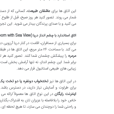
این اتاق ها برای
عاشقان طبیعت
، کسانی که از دست
شمار می روند. تصور کنید هر روز صبح، قبل از طلوع 
می کنید و با صدای پرندگان بیدار می شوید. این تجر
اتاق استاندارد با چشم انداز دریا (Standard Room with Sea View): سمفونی امواج و آرامش
برای بسیاری از مسافران، اقامت در کنار دریا آرزویی د
می کند. با مساحت ۲۶ متر مربع، این اتاق ها در طبقات بالاتر ساختمان اصلی هتل قرار گرفته اند تا
مرمره
را پیشکش چشمان شما کنند. تصور کنید هر لحظه
برابر شما. این چشم انداز، نه تنها آرامش بخش اس
زیبایی های طبیعی استانبول قرار می دهد.
در این اتاق ها نیز
تختخواب دونفره یا دو تخت یک 
برای طراوت و آسایش نیاز دارید، در دسترس باشد. 
اینترنت رایگان
در این نوع اتاق ها معمولاً ارائه م
خاص خود را بلافاصله با عزیزان تان به اشتراک بگذار
و راحتی شما را دوچندان می سازد، تا هیچ لحظه ای ر