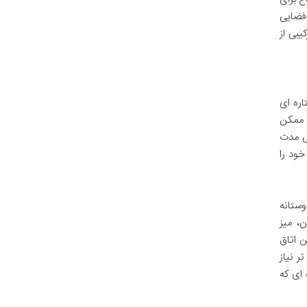
 فضایی
یبی از
ره ای
ا ممکن
ی مدت
خود را
وستانه
ن، میز
ن اتاق
ر نیاز
 ای که