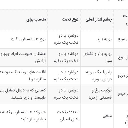
ت
چشم انداز اصلی
نوع تخت
مناسب برای
ی
دونفره یا دو
رو به باغ
زوج ها، مسافران کاری
تخت یک نفره
رو به باغ و فضای
دونفره یا دو
عاشقان طبیعت، افراد جویای
سبز
تخت یک نفره
آرامش
پانورامیک رو به
دونفره یا دو
اقامت های رمانتیک، دوستدا
دریای مرمره
تخت یک نفره
منظره دریا
ترکیب باغ و
دونفره یا دو
کسانی که به دنبال تعادل بی
قسمتی از دریا
تخت یک نفره
طبیعت و دریا هستند
متعدد، تخت
خانواده ها، مسافرانی که به
ی
متغیر
های اضافی
بیشتر نیاز دارند
)