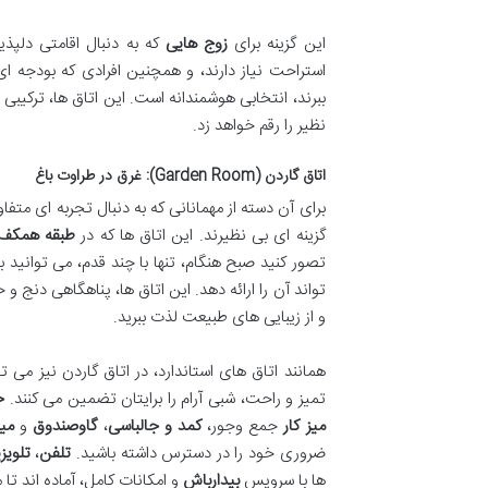
این گزینه برای
زوج هایی
که به دنبال اقامتی دلپذ
استراحت نیاز دارند، و همچنین افرادی که بودجه ای
ببرند، انتخابی هوشمندانه است. این اتاق ها، ترکیبی 
نظیر را رقم خواهد زد.
اتاق گاردن (Garden Room): غرق در طراوت باغ
برای آن دسته از مهمانانی که به دنبال تجربه ای مت
گزینه ای بی نظیرند. این اتاق ها که در
طبقه همکف
تصور کنید صبح هنگام، تنها با چند قدم، می توانید 
تواند آن را ارائه دهد. این اتاق ها، پناهگاهی دنج و
و از زیبایی های طبیعت لذت ببرید.
همانند اتاق های استاندارد، در اتاق گاردن نیز می تو
تمیز و راحت، شبی آرام را برایتان تضمین می کنند.
ح
میز کار
جمع وجور،
کمد و جالباسی
،
گاوصندوق
و
مین
ضروری خود را در دسترس داشته باشید.
تلفن
،
تلوی
ها با سرویس
بیدارباش
و امکانات کامل، آماده اند تا م