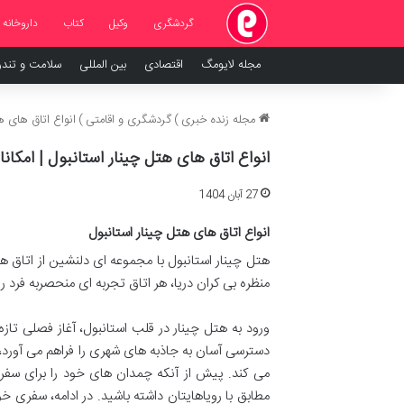
گردشگری
وکیل
کتاب
داروخانه
مجله لایومگ
اقتصادی
بین المللی
سلامت و تند
مجله زنده خبری
)
گردشگری و اقامتی
)
انواع اتاق های ه
انواع اتاق های هتل چینار استانبول | امکان
27 آبان 1404
انواع اتاق های هتل چینار استانبول
هتل چینار استانبول با مجموعه ای دلنشین از اتاق ها
منظره بی کران دریا، هر اتاق تجربه ای منحصربه فرد 
ورود به هتل چینار در قلب استانبول، آغاز فصلی تاز
دسترسی آسان به جاذبه های شهری را فراهم می آورد، ب
می کند. پیش از آنکه چمدان های خود را برای سفر به 
مطابق با رویاهایتان داشته باشید. در ادامه، سفری 