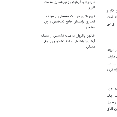
سرمایش، گرمایش و بهینه‌سازی مصرف
انرژی
کار و
فهیم نادری
در
علت نشستی از سینک
اغ لذت
آبشاری: راهنمای جامع تشخیص و رفع
 ای بی
مشکل
خاتون پاکروان
در
علت نشستی از سینک
آبشاری: راهنمای جامع تشخیص و رفع
مشکل
 با مساحت ۲۲ متر مربع،
ارند.
تلی می
ه کرده
فه های
ت. یک
 وسایل
ن اتاق