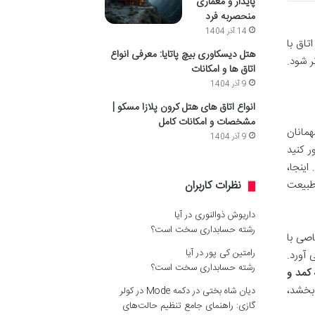
پایدار و معماری
منحصربه فرد
14 آذر 1404
تاق با
هتل دیسکاوری بیچ پاتایا: معرفی انواع
ر شود.
اتاق ها و امکانات
9 آذر 1404
انواع اتاق های هتل کرون پلازا مسکو |
مشخصات و امکانات کامل
یش مهمانان
9 آذر 1404
ر کنید
اینجا،
 طبیعت
نظرات کاربران
داریوش ذوالنوری
در
آیا
رشته حسابداری سخت است؟
صی با
رامتین کی پور
در
آیا
 آورد.
رشته حسابداری سخت است؟
ه
کمد و
بخشد،
دیان شاه بختی
در
دکمه Mode در کولر
گازی: راهنمای جامع تنظیم حالت‌های