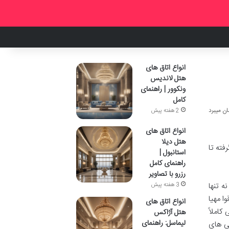
انواع اتاق های
هتل لاندیس
ونکوور | راهنمای
کامل
2 هفته پیش
انواع اتاق های
هتل دیلا
فته تا
استانبول |
راهنمای کامل
رزرو با تصاویر
ه تنها
3 هفته پیش
ا مهیا
انواع اتاق های
کاملاً
هتل آژاکس
لیماسل: راهنمای
یی های