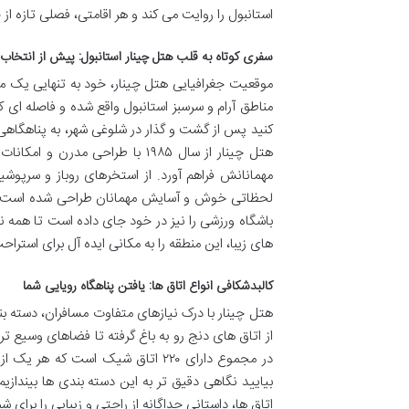
استانبول را روایت می کند و هر اقامتی، فصلی تازه از
سفری کوتاه به قلب هتل چینار استانبول: پیش از انتخاب 
مناطق آرام و سرسبز استانبول واقع شده و فاصله ای ک
کنید پس از گشت و گذار در شلوغی شهر، به پناهگاهی آ
هتل چینار از سال ۱۹۸۵ با طراح
مهمانانش فراهم آورد. از استخرهای روباز و سرپوشی
لحظاتی خوش و آسایش مهمانان طراحی شده است. ا
باشگاه ورزشی را نیز در خود جای داده است تا همه نی
های زیبا، این منطقه را به مکانی ایده آل برای استرا
کالبدشکافی انواع اتاق ها: یافتن پناهگاه رویایی شما
هتل چینار با درک نیازهای متفاوت مسافران، دسته بند
از اتاق های دنج رو به باغ گرفته تا فضاهای وسیع ت
در مجموع دارای ۲۲۰ اتاق شیک است 
بیایید نگاهی دقیق تر به این دسته بندی ها بیندازیم 
اتاق ها، داستانی جداگانه از راحتی و زیبایی را برای ش