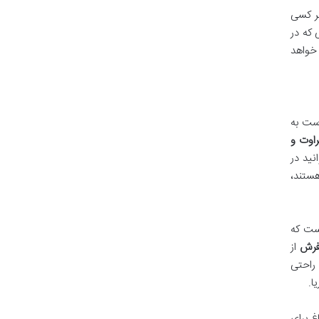
هر کسی
 که در
 خواهد
خی است به
اوت و
نید در
هستند،
ت که
رش
از
 راحتی
ا.
غ برای