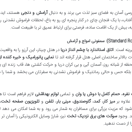
رسی آسان به فضای سبز لذت می برند و به دنبال
آرامش و دنجی
هستند، ایده
آفتاب، با یک فنجان چای در کنار پنجره ای رو به باغ، لحظات فراموش نشدنی را
به، بیش از یک اقامت ساده، فرصتی برای ارتباط عمیق تر با طبیعت است.
یرینه است.
اتاق استاندارد با چشم انداز دریا
در هتل چینار، این آرزو را به واقعیت
نمایی پانورامیک و خیره کننده از
 از شبانه روز، آسمان آبی و بی کران دریا و حرکت کشتی ها، قاب زنده ای ب
ت بلکه حس و حالی رمانتیک و فراموش نشدنی به سفرتان می بخشد و شما را 
نفره
،
حمام کامل با دوش یا وان
و تمامی
لوازم بهداشتی
لازم فراهم است تا ه
علاوه بر
میز کار
،
کمد
،
گاوصندوق
،
مینی بار
،
تلفن
و
تلویزیون صفحه تخت
،
ی شود که مزیت بزرگی برای مسافران به شمار می رود و به شما امکان می دهد
ید. وجود
سوکت های برق نزدیک تخت
نیز، شارژ وسایل الکترونیکی را آسان تر 
ا از دست ندهید.