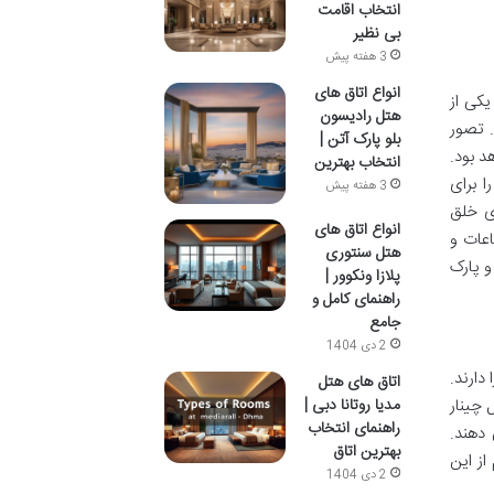
انتخاب اقامت
بی نظیر
3 هفته پیش
انواع اتاق های
 خود به تنهایی یک مزیت بزرگ محسوب می شود. این نگین پنج ستاره در یشیل کوی (Yeşilköy)، یکی از
هتل رادیسون
. تصور
بلو پارک آتن |
د بود.
انتخاب بهترین
را برای
3 هفته پیش
ای خلق
انواع اتاق های
عات و
هتل سنتوری
و پارک
پلازا ونکوور |
راهنمای کامل و
جامع
2 دی 1404
دارند.
اتاق‌ های هتل
 چینار
مدیا روتانا دبی |
راهنمای انتخاب
ی دهند.
بهترین اتاق
از این
2 دی 1404