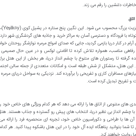
 خاطرات دلنشین را رقم می زند.
اتاق
موقعیت جغرافیایی هتل چینار،
وتاه با فرودگاه و دسترسی آسان به مراکز خرید و جاذبه های گردشگری شهر دارد
رام در کنار دریا بازمی گردید، جایی که صدای امواج مرمره نوازشگر روحتان خواه
ی مدرن و امکانات رفاهی مناسب، همواره تلاش کرده تا اقامتی لوکس و در عین حال صمیمی 
ده گرفته تا رستوران های متنوع با چشم انداز دریا، هر بخش از این هتل بر
ین هتل، متشکل از شش طبقه است و امکانات متعددی از جمله سالن اجتما
ازهای مسافران کاری و تفریحی را برآورده کند. نزدیکی به سواحل دریای مرمره 
حت و تفریح تبدیل کرده است.
ی های متنوعی از اتاق ها را ارائه می دهد که هر کدام ویژگی های خاص خود را 
ر با چشم انداز بی نظیر دریا، انتخاب های پیش رو گسترده و جذاب هستند. هتل
که هر یک از آن ها با طراحی و دکوراسیون خاص خود، تجربه ای منحصربه فرد را ارائه م
تا شما بتوانید پناهگاه ایده آل خود را در این هتل باشکوه پیدا کنید. هر کدام 
ما روایت خواهند کرد.