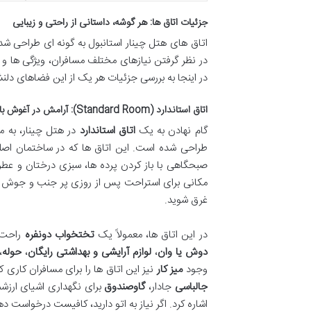
جزئیات اتاق ها: هر گوشه، داستانی از راحتی و زیبایی
اتاق های هتل چینار استانبول به گونه ای طراحی شده 
در نظر گرفتن نیازهای مختلف مسافران، ویژگی ها و ا
در اینجا به بررسی جزئیات هر یک از این فضاهای دلن
اتاق استاندارد (Standard Room): آرامش در آغوش باغ
گام نهادن به یک
اتاق استاندارد
طراحی شده است. این اتاق ها که در ساختمان اصلی 
صبحگاهی با باز کردن پرده ها، سبزی درختان و عطر گ
مکانی برای استراحت پس از روزی پر جنب و جوش در 
غرق شوید.
در این اتاق ها، معمولاً یک
تختخواب دونفره
راحت 
دوش یا وان
،
لوازم آرایشی و بهداشتی رایگان
،
حوله
،
وجود
میز کار
نیز این اتاق ها را برای مسافران کاری ک
جالباسی
جادار،
گاوصندوق
برای نگهداری اشیای ارزش
اشاره کرد. اگر نیاز به اتو دارید، کافیست درخواست ده