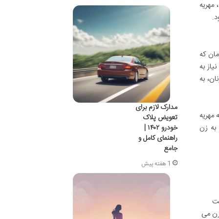
 مهریه
د.
مان که
یاز به
ان، به
مدارک لازم برای
 مهریه
تعویض پلاک
به زن
خودرو ۱۴۰۲ |
راهنمای کامل و
جامع
1 هفته پیش
بت
 ابلاغ آن به مرد و گذشت مهلت قانونی (معمولاً ۱۰ روز)، زن می