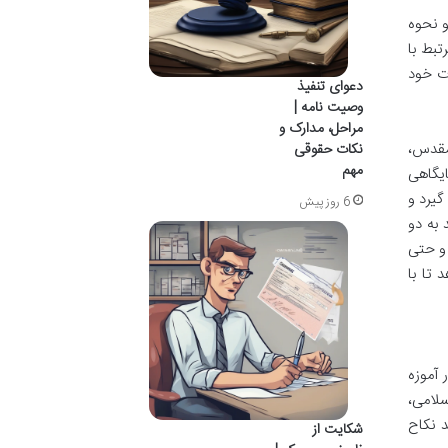
و نحوه
تبط با
ات خود
دعوای تنفیذ
وصیت نامه |
مراحل، مدارک و
مقدس،
نکات حقوقی
مهم
ایگاهی
گیرد و
6 روز پیش
 به دو
 و حتی
 تا با
 آموزه
سلامی،
د نکاح
شکایت از