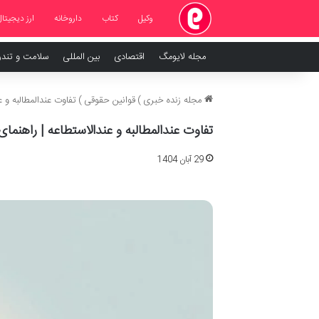
وکیل
کتاب
داروخانه
ارز دیجیتال
مجله لایومگ
اقتصادی
بین المللی
سلامت و تند
مجله زنده خبری
)
قوانین حقوقی
)
تفاوت عندالمطالبه و ع
تفاوت عندالمطالبه و عندالاستطاعه | راهنما
29 آبان 1404