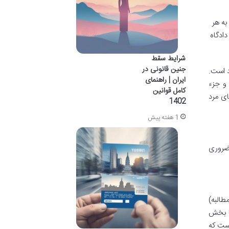
به هر
دادگاه
شرایط سقط
جنین قانونی در
د است.
ایران | راهنمای
و جزء
کامل قوانین
ای مرد
1402
1 هفته پیش
 ضروری
طالبه)
یا بخش
است که