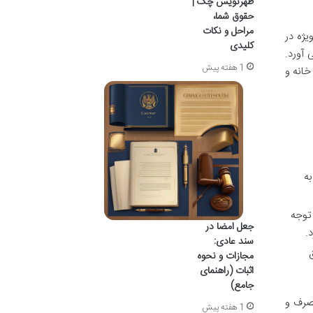
ظهرنویس چک |
حقوق شما،
مراحل و نکات
یژه در
کلیدی
 آورد.
1 هفته پیش
خانه و
به
 توجه
جعل امضا در
.
سند عادی:
ق
مجازات و نحوه
اثبات (راهنمای
جامع)
تصرف و
1 هفته پیش