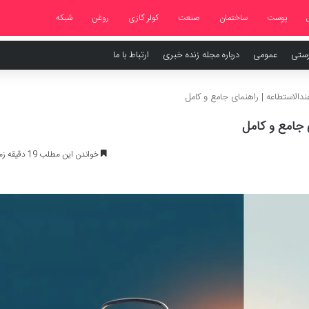
پوست
ساختمان
صنعت
کولر گازی
روغن
شبکه
رستی
عمومی
درباره مجله زنده خبری
ارتباط با ما
ندالاستطاعه | راهنمای جامع و کامل
ی جامع و کامل
خواندن این مطلب 19 دقیقه زمان میبرد