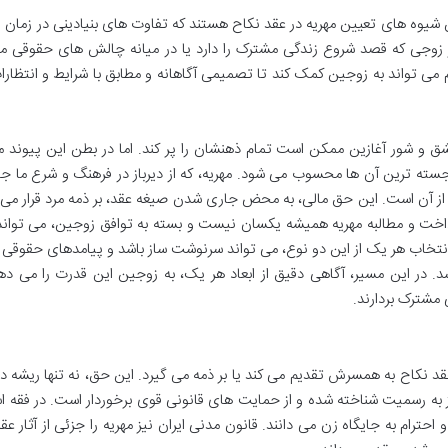
رین شیوه های تعیین مهریه در عقد نکاح هستند که تفاوت های بنیادینی در زمان 
ر زوجی که قصد شروع زندگی مشترک را دارد یا در میانه چالش های حقوقی مر
وم می تواند به زوجین کمک کند تا تصمیمی آگاهانه و مطابق با شرایط و انتظار
ق و شور آغازین ممکن است تمام ذهنشان را پر کند. اما در بطن این پیوند 
سته ترین آن ها محسوب می شود. مهریه، که از دیرباز در فرهنگ و شرع ما ج
ز آن است. این حق مالی، به محض جاری شدن صیغه عقد، بر ذمه مرد قرار می 
رداخت و مطالبه مهریه همیشه یکسان نیست و بسته به توافق زوجین، می تواند
انتخاب هر یک از این دو نوع، می تواند سرنوشت ساز باشد و پیامدهای حقوقی
د. در این مسیر، آگاهی دقیق از ابعاد هر یک، به زوجین این قدرت را می دهد
 مشترک بردارند.
قد نکاح به همسرش تقدیم می کند یا بر ذمه می گیرد. این حق، نه تنها ریشه در
ز به رسمیت شناخته شده و از حمایت های قانونی قوی برخوردار است. در فقه ا
احترام به جایگاه زن می دانند. قانون مدنی ایران نیز مهریه را جزئی از آثار عق