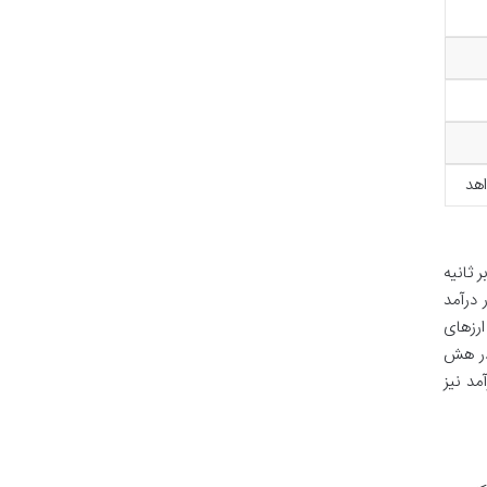
اهد
است. M3v1 با هش ریت حدود 11.5 تا 12 تراهش بر ثانیه
 درآمد
وین یا سایر ارزهای
 در هش
مد نیز