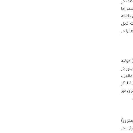
دود 1900-2000 وات مصرف می کند، در
ی رسد، اما
ری داشته
 معنای تفاوت قابل
 را در
ت در نوع پاور یکی از شاخص ترین ویژگی های تفکیک کننده این دو مدل است. M3v1 معمولاً با یک پاور جداگانه (مانند +P3) عرضه
اور در
مقابل،
ما اگر
ری نیز
اند. بنابراین، تفاوت عمده ای در نسل تکنولوژی چیپ های آن ها (28 نانومتری)
هبودهای جزئی در