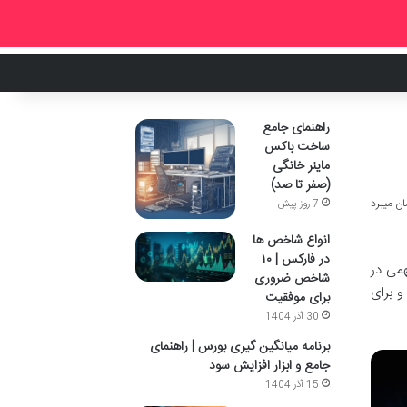
راهنمای جامع
ساخت باکس
ماینر خانگی
(صفر تا صد)
7 روز پیش
انواع شاخص ها
در فارکس | ۱۰
های مهمی در
شاخص ضروری
و برای
برای موفقیت
30 آذر 1404
برنامه میانگین گیری بورس | راهنمای
جامع و ابزار افزایش سود
15 آذر 1404