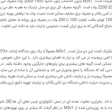
مصرف برق یکی از مهمترین فاکتورها در سودآوری ماینینگ است. M3v1 بدون احتساب پاور، ح
حالی که M3v2 با احتساب پاور یکپارچه، حدود 2000-2200 وات است. اگرچه مصرف کل برق دو مدل نزدیک به هم به نظر م
 کلی نیز توجه کرد. M3v2 با هش ریت کمی بالاتر و مصرف برق مشابه، ممکن است نسبت وات به تراهش بهینه ت
باشد. برای مثال، اگر تعرفه برق هر کیلووات ساعت 1000 تومان باشد، تفاوت 100 تا 200 وات در مصرف برق روزانه به
خراج کنندگانی که به برق ارزان قیمت دسترسی ندارند، باید به دقت این تفاوت ها
تفاو
کمی پیچیده تر می کند و نیاز به فضای بیشتری دارد. با این حال، تعویض پ
ممکن است گزینه های بیشتری برای پاورهای جایگزین وجود داشته باشد. در 
اده می کند که دستگاه را جمع وجورتر می کند و جابجایی آن را ساده تر می سازد. ا
معمولاً پیچیده تر و نیازمند دانش فنی بیشتری است و ممکن است هزینه بیشت
 مدیریت حرارت داخلی دستگاه نیز تاثیر بگذارد و نیازمند تهویه دقیق تری باشد.
هر دو مدل M3v1 و M3v2 در سال ۲۰۱۸ عرضه شده 
وجود ندارد. M3v2 را می توان یک نسخه بهینه شده یا به روزرسانی شده از M3v1 در نظر گرفت که بیشتر بر روی ب