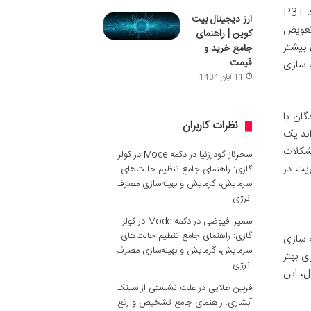
است. این پاور که اغلب از مدل های قوی مانند +P3
ارز دیجیتال بیت
 تعویض
کوین | راهنمای
 بیشتر
جامع خرید و
قیمت
 سازی
11 آبان 1404
دگان با
نظرات کاربران
اند یک
مشکلات
سحرناز گودرزنیا
در
دکمه Mode در کولر
ریت در
گازی: راهنمای جامع تنظیم حالت‌های
سرمایش، گرمایش و بهینه‌سازی مصرف
انرژی
سمیرا فیوضی
در
دکمه Mode در کولر
گازی: راهنمای جامع تنظیم حالت‌های
ی جدید بهینه سازی
سرمایش، گرمایش و بهینه‌سازی مصرف
داری بهتر
انرژی
ل، این
فربین طلایی
در
علت نشستی از سینک
آبشاری: راهنمای جامع تشخیص و رفع