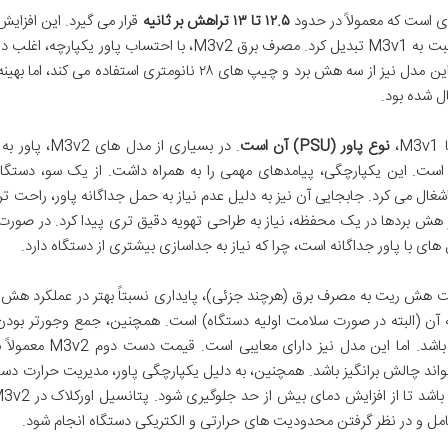
۱۲.۵ تا ۱۳ تراهش بر ثانیه
قرار می گیرد. این افزای
، اغلب در حدود
گزارش شده است. همانند M3v1، این مدل نیز از سه هش برد و چیپ های ۲۸ نانومتری استفاده می کن
نوع پاور (PSU) آن است
. در بسیاری از مدل های M3v2، پاور به صورت
ست. این یکپارچگی، پیامدهای مهمی را به همراه داشت. از یک سو، دستگا
ل می کرد. جابجایی آن نیز به دلیل عدم نیاز به حمل جداگانه پاور، راحت تر 
و هش بردها در یک محفظه، نیاز به طراحی تهویه دقیق تری پیدا کرد. در صورت
های با پاور جداگانه است، چرا که نیاز به جداسازی بیشتری از دستگاه دارد.
 هش ریت به مصرف برق (هرچند جزئی)، پایداری نسبتاً بهتر در عملکرد هش 
 آن (البته در صورت سلامت اولیه دستگاه) است. همچنین، جمع وجورتر بودن
مدل ها می تواند برای فضاهای محدود یک مزیت باشد. اما این مدل نیز د
 تواند چالش برانگیز باشد. همچنین، به دلیل یکپارچگی پاور، مدیریت حرارت دست