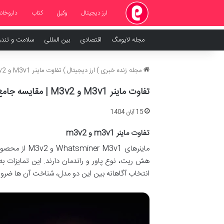
ارز دیجیتال
وکیل
کتاب
داروخانه
مجله لایومگ
اقتصادی
بین المللی
سلامت و تند
مجله زنده خبری
)
ارز دیجیتال
)
تفاوت ماینر M3v1 و M3v2 | مقایسه جامع و راهنمای خرید
تفاوت ماینر M3v1 و M3v2 | مقایسه جامع و راهنمای خرید
15 آبان 1404
تفاوت ماینر m3v1 و m3v2
هش ریت، نوع پاور و راندمان دارند. این تمایزات به
انتخاب آگاهانه بین این دو مدل، شناخت آن ها ضر