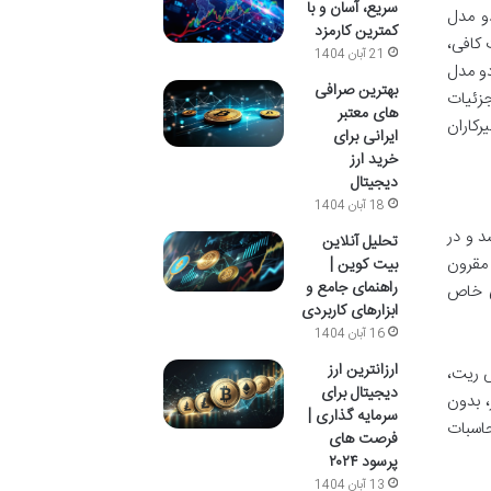
سریع، آسان و با
رای هر دو مدل
کمترین کارمزد
 کافی،
21 آبان 1404
دو مدل
بهترین صرافی
جزئیات
های معتبر
رکاران
ایرانی برای
خرید ارز
دیجیتال
18 آبان 1404
ل در سال ۲۰۱۸ به بازار عرضه شد و در
تحلیل آنلاین
از عرضه M3v1، ارائه یک راهکار مقرون
بیت کوین |
راهنمای جامع و
صات فنی خاص
ابزارهای کاربردی
16 آبان 1404
ارزانترین ارز
ش ریت،
دیجیتال برای
، بدون
سرمایه گذاری |
 محاسبات
فرصت های
پرسود ۲۰۲۴
13 آبان 1404