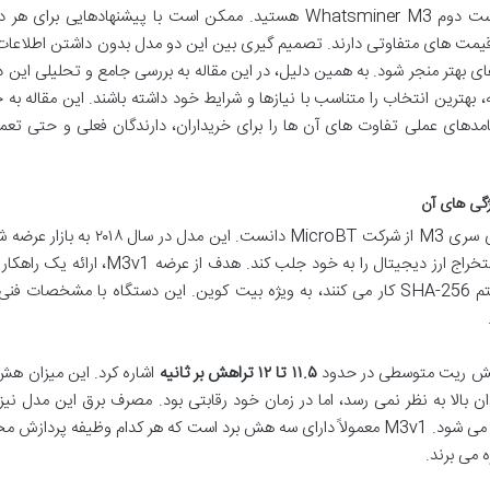
تصور کنید در حال جستجو برای خرید یک ماینر دست دوم Whatsminer M3 هستید. ممکن است با پیشنهادهایی ب
ژگی ها و قیمت های متفاوتی دارند. تصمیم گیری بین این دو مدل بدون داشتن اطلاعات
 بهتر منجر شود. به همین دلیل، در این مقاله به بررسی جامع و تحلیلی این 
نه، بهترین انتخاب را متناسب با نیازها و شرایط خود داشته باشند. این مقاله به 
دهای عملی تفاوت های آن ها را برای خریداران، دارندگان فعلی و حتی تعمی
Whatsminer M3v1 را می توان نقطه شروعی برای سری M3 از شرکت MicroBT دانست. این مد
زمان خود، توانست توجه بسیاری از فعالان حوزه استخراج ارز دیجیتال را به خود جلب کند. هدف 
به صرفه برای استخراج ارزهایی بود که بر پایه الگوریتم SHA-256 کار می کنند، به ویژه بیت کوین. این دستگاه با مشخ
۱۱.۵ تا ۱۲ تراهش بر ثانیه
اشاره کرد. این میزان ه
ن بالا به نظر نمی رسد، اما در زمان خود رقابتی بود. مصرف برق این مدل نیز
تخمین زده می شود. M3v1 معمولاً دارای سه هش برد است که هر کدام وظیفه پردازش