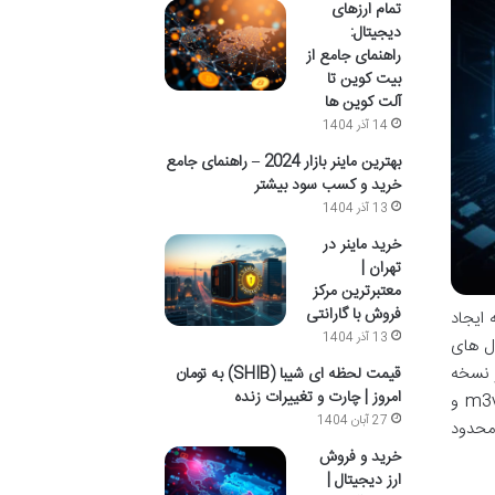
تمام ارزهای
دیجیتال:
راهنمای جامع از
بیت کوین تا
آلت کوین ها
14 آذر 1404
بهترین ماینر بازار 2024 – راهنمای جامع
خرید و کسب سود بیشتر
13 آذر 1404
خرید ماینر در
تهران |
معتبرترین مرکز
فروش با گارانتی
 ایجاد
13 آذر 1404
فی مدل های
ر نسخه
قیمت لحظه ای شیبا (SHIB) به تومان
امروز | چارت و تغییرات زنده
های مختلفی عرضه شده اند که از جمله مهم ترین آن ها می توان به M3v1 و M3v2 اشاره کرد. شناخت دقیق تفاوت ماینر m3v1 و
27 آبان 1404
 محدود
خرید و فروش
ارز دیجیتال |