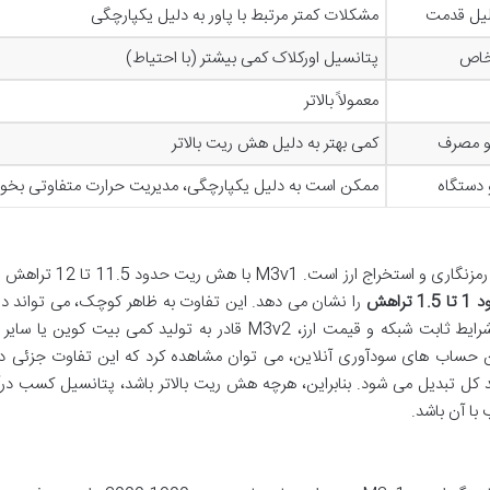
لیل قدمت
مشکلات کمتر مرتبط با پاور به دلیل یکپارچگی
 خاص
پتانسیل اورکلاک کمی بیشتر (با احتیاط)
معمولاً بالاتر
و مصرف
کمی بهتر به دلیل هش ریت بالاتر
و دستگاه
ممکن است به دلیل یکپارچگی، مدیریت حرارت متفاوتی بخو
هش ریت، قدرت پردازش دستگاه برای حل معادلات رمزنگاری و استخراج ارز 
1. تراهش
را نشان می دهد. این تفاوت به ظاهر کوچک، می تواند در
روزانه و ماهانه ماینر تاثیرگذار باشد. برای مثال، در شرایط ثابت شبکه و قیمت ارز، M3v2 قادر به تولید کمی بیت ک
از ماشین حساب های سودآوری آنلاین، می توان مشاهده کرد که این تفاوت جزئی
 کل تبدیل می شود. بنابراین، هرچه هش ریت بالاتر باشد، پتانسیل کسب درآ
با آن باشد.