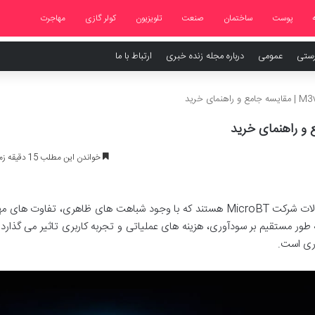
پوست
ساختمان
صنعت
تلویزیون
کولر گازی
مهاجرت
رستی
عمومی
درباره مجله زنده خبری
ارتباط با ما
خواندن این مطلب 15 دقیقه زمان میبرد
ماینرهای Whatsminer M3v1 و M3v2 از محصولات شرکت MicroBT هستند که با وجود شباهت های ظاهری، تفاوت 
 طور مستقیم بر سودآوری، هزینه های عملیاتی و تجربه کاربری تاثیر می گذارد 
وری است.