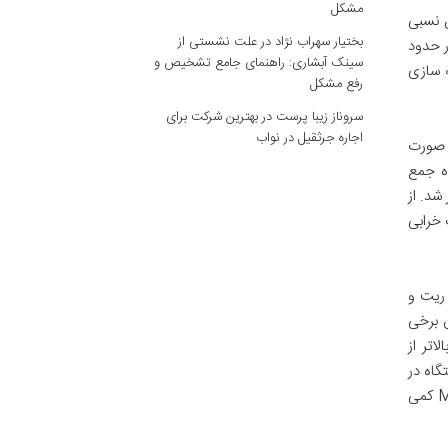
مشکل
ش نسبی
بختیار سهراب نژاد
در
علت نشستی از
سینک آبشاری: راهنمای جامع تشخیص و
د، اما بهینه سازی
رفع مشکل
سروناز زیبا پرست
در
بهترین شرکت برای
اجاره جرثقیل در نواب
ه جمع
شد. از
 خرابی
ریت و
 برخی
ارای معایبی است. قیمت دست دوم M3v2 معمولاً بالاتر از
گاه در
برخی موارد ممکن است نیاز به دقت بیشتری داشته باشد تا از افزایش دمای بیش از حد جلوگیری شود. پتانسیل اورکلاک در M3v2 کمی