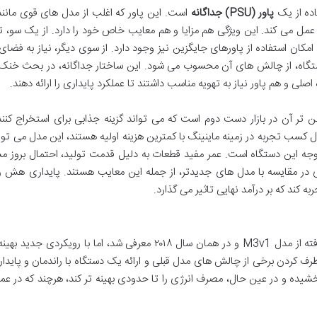
پاور (PSU) جداگانه
 عمل می کند. این ویژگی هم مزایا و هم معایب خاص خود را دارد. از یک سو،
مکان استفاده از پاورهای جایگزین نیز وجود دارد. از سوی دیگر، نیاز به فضای
ستگاه، از چالش های آن محسوب می شود. این ساختار جداگانه، در بحث خنک
لی و هم پاور نیاز به تهویه مناسب داشتند تا عملکرد پایداری را ارائه دهند.
مل قیمت پایین تر آن در بازار دست دوم است که می تواند گزینه جذابی برای استخراج کنن
 کسب تجربه در زمینه ماینینگ با کمترین هزینه اولیه هستند، این مدل می تو
توجه این دستگاه است. عمر مفید قطعات به دلیل قدمت تولید، احتمال بروز 
رژی در مقایسه با مدل های جدیدتر، از جمله این معایب هستند. پایداری هش 
Whatsminer M3v2 به عنوان یک نسخه بهبود یافته از مدل M3v1 و در همان سال ۲۰۱۸ معرفی شد، اما با رویکرد
د. هدف اصلی MicroBT از عرضه M3v2، برطرف کردن برخی از چالش های مدل قبلی و ارائه یک دستگاه با راندمان و پای
خشیده و در عین حال، مصرف انرژی را تا حدودی بهینه تر کند، هرچند که در عم