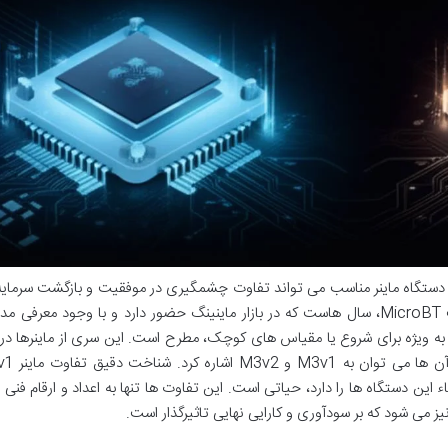
 دستگاه ماینر مناسب می تواند تفاوت چشمگیری در موفقیت و بازگشت سرمایه
کند. خانواده Whatsminer M3، از تولیدات شرکت MicroBT، سال هاست که در بازار ماینینگ حضور دارد و با وجود معر
، به ویژه برای شروع یا مقیاس های کوچک، مطرح است. این سری از ماینرها د
قاء این دستگاه ها را دارد، حیاتی است. این تفاوت ها تنها به اعداد و ارقام فنی
 می شود که بر سودآوری و کارایی نهایی تاثیرگذار است.