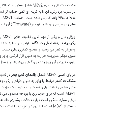
مشخصات فنی کلیدی M3v2 شامل هش ریت بالاتری است که معمولاً در حدود
در قدرت پردازش، آن را به گزینه ای کمی جذاب تر نسبت به M3v1 تبدیل کرد. مصرف برق M3v2، با احتساب پاور یکپارچه
۲۰۰۰ تا ۲۲۰۰ وات
هایی در طراحی بردها یا فریمور (Firmware) آن اعمال شده بود.
ویژگی بارز و یکی از مهم ترین تفاوت های M3v2 با M3v1،
یکپارچه با بدنه اصلی دستگاه
طراحی و تولید شده ا
وجورتر به نظر می رسید و فضای کمتری برای نصب اشغا
سوی دیگر، مدیریت حرارت به دلیل قرار گرفتن پاور 
پاور، تعویض آن پیچیده تر و گاهی پرهزینه تر از مدل 
مزایای اصلی M3v2 شامل
راندمان کمی بهتر
در نسبت
مشکلات کمتر مرتبط با پاور
به دلیل طراحی یکپارچه
M3v1 است که برای خریداران با بودجه محدود می
بیشتر از M3v1 است، اما این کار نیز باید با احتیاط کامل و در نظر گرفتن محدودیت های حرارتی و الکتریکی دستگاه انجام شود.