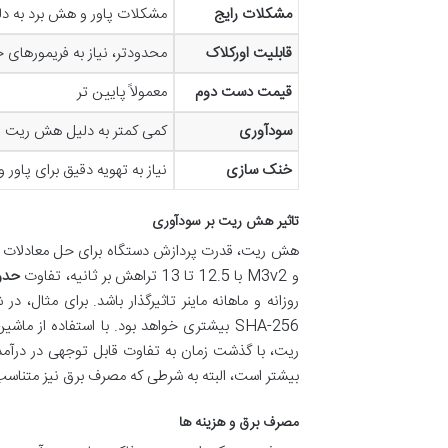
مشکلات رایج
مشکلات پاور و هش برد به د
قابلیت اورکلاک
محدودتر، نیاز به فریمورهای
قیمت دست دوم
معمولاً پایین تر
سودآوری
کمی کمتر به دلیل هش ریت 
خنک سازی
نیاز به تهویه دقیق برای پاور 
تاثیر هش ریت بر سودآوری
و M3v2 با 12.5 تا 13 تراهش بر ثانیه، تفاوت
حدود 1 تا 5
SHA-256 بیشتری خواهد بود. با استفاده 
ریت، با گذشت زمان به تفاوت قابل توجهی در درآمد
بیشتر است، البته به شرطی که مصرف برق نیز متناسب 
مصرف برق و هزینه ها