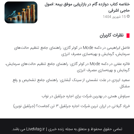
خلاصه کتاب دوازده گام در بازاریابی موفق بیمه: اصول
حاجی اشرفی
15 شهریور 1404
نظرات کاربران
فاضل ابراهیمی
در
دکمه Mode در کولر گازی: راهنمای جامع تنظیم حالت‌های
سرمایش، گرمایش و بهینه‌سازی مصرف انرژی
فائزه عفتی
در
دکمه Mode در کولر گازی: راهنمای جامع تنظیم حالت‌های سرمایش،
گرمایش و بهینه‌سازی مصرف انرژی
سعید ایزدی
در
علت نشستی از سینک آبشاری: راهنمای جامع تشخیص و رفع
مشکل
سیاوش همتی
در
بهترین شرکت برای اجاره جرثقیل در نواب
فرزاد گیلانی
در
ارزان ترین شرکت اجاره جرثقیل ۳ تن کجاست؟ (جرثقیل نوین)
تمامی حقوق محفوظ و متعلق به مجله زنده خبری | LiveMag.ir می باشد.