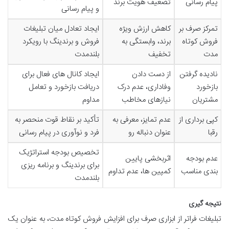
پیام رسانی
تضعیف هویت برند
و پیام رسانی
تمرکز صرف بر
کاهش ارزش ویژه
ایجاد تعادل میان تبلیغات
فروش کوتاه
برند، وابستگی به
فروش و برندینگ با رویکرد
مدت
تخفیف
بلندمدت
نادیده گرفتن
از دست دادن
ایجاد کانال های فعال برای
بازخورد
وفاداری، عدم درک
دریافت بازخورد و تعامل
مشتریان
نیازهای مخاطب
مداوم
کپی برداری از
عدم تمایز، معرفی به
تأکید بر نقاط قوت منحصر به
رقبا
عنوان دنباله رو
فرد و نوآوری در پیام رسانی
تخصیص بودجه استراتژیک
عدم بودجه
اثربخشی پایین
برای برندینگ و برنامه ریزی
بندی مناسب
کمپین ها، عدم تداوم
بلندمدت
نتیجه گیری
تبلیغات فراتر از ابزاری صرف برای افزایش فروش کوتاه مدت، به عنوان یک