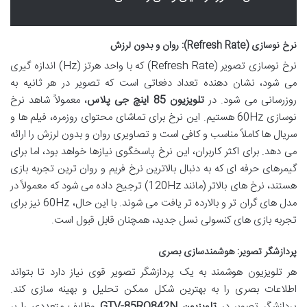
نرخ نوسازی (Refresh Rate): روان و بدون لرزش
نرخ نوسازی تصویر (Refresh Rate) که با واحد هرتز (Hz) اندازه گیری
می شود، نشان دهنده تعداد دفعاتی است که تصویر در هر ثانیه به
روزرسانی می شود. در
تلویزیون 85 اینچ جی پلاس
، معمولاً شاهد نرخ
نوسازی 60Hz هستیم. این نرخ برای تماشای محتوای روزمره، فیلم ها و
سریال ها کاملاً مناسب و کافی است و تصاویری روان و بدون لرزش را ارائه
می دهد. برای اکثر کاربران، این نرخ پاسخگوی نیازها خواهد بود، اما برای
گیمرهای حرفه ای که به دنبال بالاترین نرخ فریم و روان ترین تجربه بازی
هستند، نرخ های بالاتر (مانند 120Hz) ترجیح داده می شود که معمولاً در
مدل های گران تر و بالارده تر یافت می شوند. با این حال، 60Hz نیز برای
تجربه بازی های کنسولی نسل جدید، همچنان قابل قبول است.
پردازشگر تصویر: هوشمندسازی بصری
هر تلویزیون هوشمند به یک پردازشگر تصویر قوی نیاز دارد تا بتواند
اطلاعات بصری را به بهترین شکل ممکن تحلیل و بهینه سازی کند.
پردازشگر تصویر در
تلویزیون GTV-85RQ842N
وظایف متعددی را بر