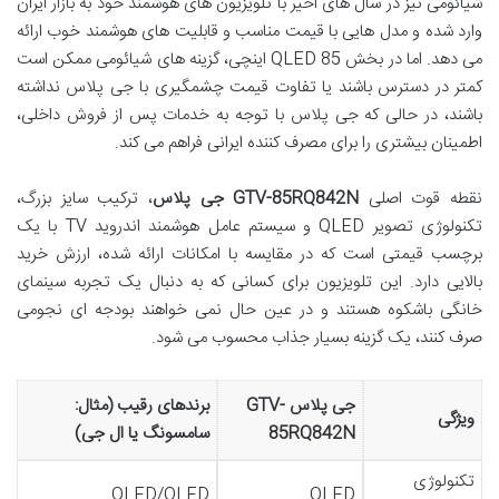
شیائومی نیز در سال های اخیر با تلویزیون های هوشمند خود به بازار ایران
وارد شده و مدل هایی با قیمت مناسب و قابلیت های هوشمند خوب ارائه
می دهد. اما در بخش QLED 85 اینچی، گزینه های شیائومی ممکن است
کمتر در دسترس باشند یا تفاوت قیمت چشمگیری با جی پلاس نداشته
باشند، در حالی که جی پلاس با توجه به خدمات پس از فروش داخلی،
اطمینان بیشتری را برای مصرف کننده ایرانی فراهم می کند.
نقطه قوت اصلی
GTV-85RQ842N جی پلاس
، ترکیب سایز بزرگ،
تکنولوژی تصویر QLED و سیستم عامل هوشمند اندروید TV با یک
برچسب قیمتی است که در مقایسه با امکانات ارائه شده، ارزش خرید
بالایی دارد. این تلویزیون برای کسانی که به دنبال یک تجربه سینمای
خانگی باشکوه هستند و در عین حال نمی خواهند بودجه ای نجومی
صرف کنند، یک گزینه بسیار جذاب محسوب می شود.
جی پلاس GTV-
برندهای رقیب (مثال:
ویژگی
85RQ842N
سامسونگ یا ال جی)
تکنولوژی
QLED/OLED
QLED