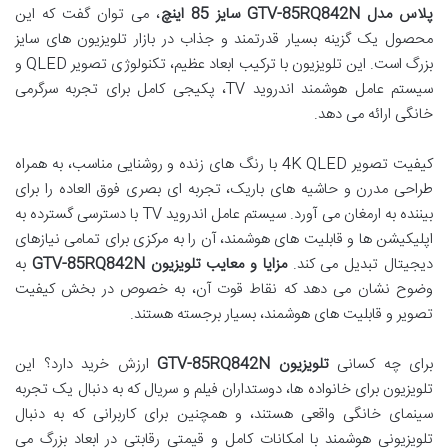
پلاس مدل GTV-85RQ842N سایز 85 اینچ
، می توان گفت که این
محصول یک گزینه بسیار قدرتمند و جذاب در بازار تلویزیون های سایز
بزرگ است. این تلویزیون با ترکیب ابعاد عظیم، تکنولوژی تصویر QLED و
سیستم عامل هوشمند اندروید TV، پکیجی کامل برای تجربه سرگرمی
خانگی ارائه می دهد.
کیفیت تصویر 4K QLED با رنگ های زنده و روشنایی مناسب، به همراه
طراحی مدرن و حاشیه های باریک، تجربه ای بصری فوق العاده را برای
بیننده به ارمغان می آورد. سیستم عامل اندروید TV با دسترسی گسترده به
اپلیکیشن ها و قابلیت های هوشمند، آن را به مرکزی برای تمامی نیازهای
دیجیتال تبدیل می کند.
مزایا و معایب تلویزیون GTV-85RQ842N
به
وضوح نشان می دهد که نقاط قوت آن، به خصوص در بخش کیفیت
تصویر و قابلیت های هوشمند، بسیار برجسته هستند.
برای چه کسانی
تلویزیون GTV-85RQ842N
ارزش خرید دارد؟ این
تلویزیون برای خانواده ها، دوستداران فیلم و سریال که به دنبال یک تجربه
سینمای خانگی واقعی هستند، و همچنین برای کاربرانی که به دنبال
تلویزیونی هوشمند با امکانات کامل و قیمتی رقابتی در ابعاد بزرگ می