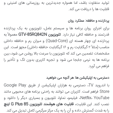
تولید متفاوت باشد، اما همواره جدیدترین به روزرسانی های امنیتی و
قابلیت ها را دریافت می کند.
پردازنده و حافظه: عملکرد روان
برای اجرای روان برنامه ها و سیستم عامل، تلویزیون به یک پردازنده
قدرتمند و حافظه کافی نیاز دارد.
تلویزیون GTV-85RQ842N
معمولاً به
پردازنده ای چهار هسته ای (Quad-Core) و میزان رم و حافظه داخلی
مناسب (مثلاً ۲ گیگابایت رم و ۱۶ گیگابایت حافظه داخلی) مجهز است. این
مشخصات تضمین می کند که تلویزیون با سرعت بالا روشن می شود، بین
برنامه ها به نرمی جابجا می شود و تجربه کاربری بدون لگ و تأخیر را
فراهم می آورد.
دسترسی به اپلیکیشن ها: هر آنچه می خواهید
با اندروید TV، دسترسی به هزاران اپلیکیشن از طریق Google Play
Store فراهم است. کاربران می توانند به راحتی برنامه های محبوبی مانند
Netflix، YouTube، فیلیمو، نماوا، تلوبیون و بسیاری دیگر را دانلود و
نصب کنند. این قابلیت،
قابلیت های هوشمند تلویزیون G Plus 85 اینچ
را به شدت گسترش داده و آن را به یک مرکز سرگرمی کامل تبدیل می کند.