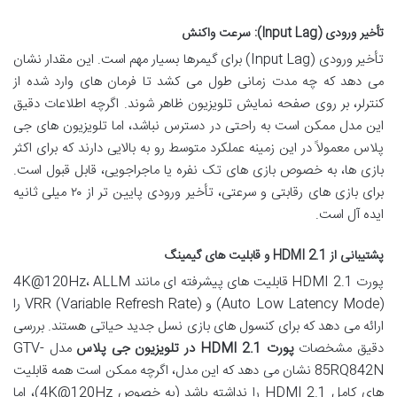
تأخیر ورودی (Input Lag): سرعت واکنش
تأخیر ورودی (Input Lag) برای گیمرها بسیار مهم است. این مقدار نشان
می دهد که چه مدت زمانی طول می کشد تا فرمان های وارد شده از
کنترلر، بر روی صفحه نمایش تلویزیون ظاهر شوند. اگرچه اطلاعات دقیق
این مدل ممکن است به راحتی در دسترس نباشد، اما تلویزیون های جی
پلاس معمولاً در این زمینه عملکرد متوسط رو به بالایی دارند که برای اکثر
بازی ها، به خصوص بازی های تک نفره یا ماجراجویی، قابل قبول است.
برای بازی های رقابتی و سرعتی، تأخیر ورودی پایین تر از ۲۰ میلی ثانیه
ایده آل است.
پشتیبانی از HDMI 2.1 و قابلیت های گیمینگ
پورت HDMI 2.1 قابلیت های پیشرفته ای مانند 4K@120Hz، ALLM
(Auto Low Latency Mode) و VRR (Variable Refresh Rate) را
ارائه می دهد که برای کنسول های بازی نسل جدید حیاتی هستند. بررسی
دقیق مشخصات
پورت HDMI 2.1 در تلویزیون جی پلاس
مدل GTV-
85RQ842N نشان می دهد که این مدل، اگرچه ممکن است همه قابلیت
های کامل HDMI 2.1 را نداشته باشد (به خصوص 4K@120Hz)، اما