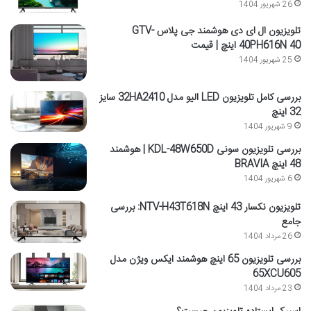
26 شهریور 1404
تلویزیون ال ای دی هوشمند جی پلاس GTV-
40PH616N 40 اینچ | قیمت
25 شهریور 1404
بررسی کامل تلویزیون LED الیو مدل 32HA2410 سایز
32 اینچ
9 شهریور 1404
بررسی تلویزیون سونی KDL-48W650D | هوشمند
48 اینچ BRAVIA
6 شهریور 1404
تلویزیون نکسار 43 اینچ NTV-H43T618N: بررسی
جامع
26 مرداد 1404
بررسی تلویزیون 65 اینچ هوشمند ایکس ویژن مدل
65XCU605
23 مرداد 1404