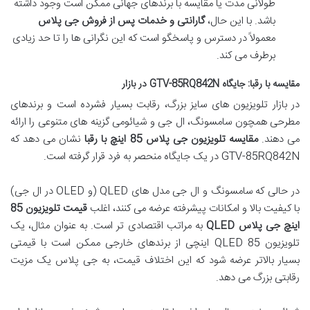
طولانی مدت یا مقایسه با برندهای جهانی ممکن است وجود داشته
باشد. با این حال،
گارانتی و خدمات پس از فروش جی پلاس
معمولاً در دسترس و پاسخگو است که این نگرانی ها را تا حد زیادی
برطرف می کند.
مقایسه با رقبا: جایگاه GTV-85RQ842N در بازار
در بازار تلویزیون های سایز بزرگ، رقابت بسیار فشرده است و برندهای
مطرحی همچون سامسونگ، ال جی و شیائومی گزینه های متنوعی را ارائه
می دهند.
مقایسه تلویزیون جی پلاس 85 اینچ با رقبا
نشان می دهد که
GTV-85RQ842N در یک جایگاه منحصر به فرد قرار گرفته است.
در حالی که سامسونگ و ال جی مدل های QLED (و OLED در ال جی)
با کیفیت بالا و امکانات پیشرفته عرضه می کنند، اغلب
قیمت تلویزیون 85
اینچ جی پلاس QLED
به مراتب اقتصادی تر است. به عنوان مثال، یک
تلویزیون QLED 85 اینچی از برندهای خارجی ممکن است با قیمتی
بسیار بالاتر عرضه شود که این اختلاف قیمت، به جی پلاس یک مزیت
رقابتی بزرگ می دهد.