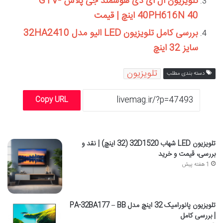
تلویزیون ال ای دی هوشمند جی پلاس GTV-
40PH616N 40 اینچ | قیمت
بررسی کامل تلویزیون LED الیو مدل 32HA2410
سایز 32 اینچ
تلویزیون
دسته بندی مطلب
Copy URL
تلویزیون LED شهاب 32D1520 (32 اینچ) | نقد و
بررسی، قیمت و خرید
1 هفته پیش
تلویزیون پانورامیک 32 اینچ مدل PA-32BA177 – BB
| بررسی کامل