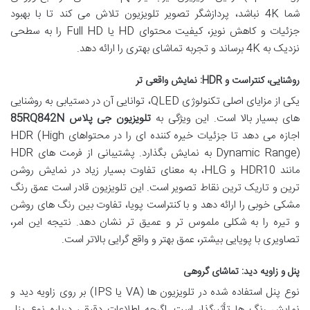
شما 4K نباشد، پردازشگر تصویر تلویزیون تلاش می کند تا با بهبود
جزئیات و کاهش نویز، کیفیت محتوای HD یا Full HD را به سطحی
نزدیک به 4K برساند و تجربه تماشای بهتری را ارائه دهد.
روشنایی، کنتراست و HDR: نمایش واقعی تر
یکی از مزایای اصلی تکنولوژی QLED، توانایی آن در دستیابی به روشنایی
های بسیار بالا است. این ویژگی به
تلویزیون جی پلاس 85RQ842N
اجازه می دهد تا جزئیات خیره کننده ای را در محتواهای HDR (High
Dynamic Range) به نمایش بگذارد. پشتیبانی از فرمت های HDR
مانند HDR10 و HLG، به معنای تفاوت بسیار زیاد در نمایش روشن
ترین و تاریک ترین نقاط تصویر است. این تلویزیون قادر است عمق رنگ
مشکی خوبی را ارائه دهد و با کنتراست پویا، تفاوت بین رنگ های روشن
و تیره را به شکلی ملموس تر و عمیق تر نشان دهد. نتیجه این امر،
تصاویری با پویایی بیشتر، عمق بهتر و واقع گرایی بالاتر است.
پنل و زاویه دید: تماشای گروهی
نوع پنل استفاده شده در تلویزیون ها (VA یا IPS) بر روی زاویه دید و
نمایش رنگ ها تأثیرگذار است. اگرچه اطلاعات دقیقی درباره نوع پنل