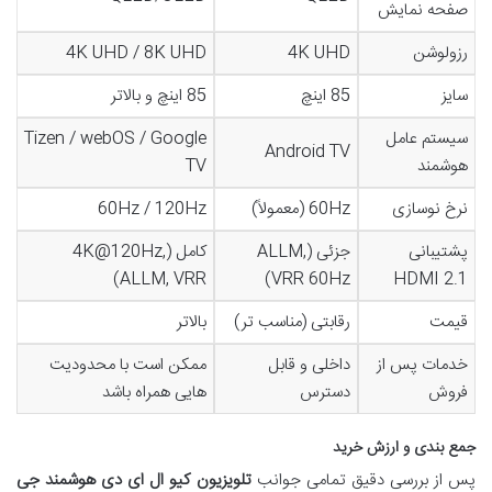
صفحه نمایش
رزولوشن
4K UHD
4K UHD / 8K UHD
سایز
85 اینچ
85 اینچ و بالاتر
سیستم عامل
Tizen / webOS / Google
Android TV
هوشمند
TV
نرخ نوسازی
60Hz (معمولاً)
60Hz / 120Hz
پشتیبانی
جزئی (ALLM,
کامل (4K@120Hz,
ALLM, VRR)
VRR 60Hz)
HDMI 2.1
قیمت
رقابتی (مناسب تر)
بالاتر
خدمات پس از
داخلی و قابل
ممکن است با محدودیت
فروش
دسترس
هایی همراه باشد
جمع بندی و ارزش خرید
پس از بررسی دقیق تمامی جوانب
تلویزیون کیو ال ای دی هوشمند جی