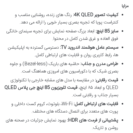
مزایا
کیفیت تصویر 4K QLED:
رنگ های زنده، روشنایی مناسب و
کنتراست پویا که تجربه بصری بسیار خوبی را ارائه می دهد.
سایز 85 اینچ:
ابعاد بزرگ صفحه نمایش برای تجربه سینمای خانگی
فوق العاده و غرق شدن کامل در محتوا.
سیستم عامل هوشمند اندروید TV:
دسترسی گسترده به اپلیکیشن
ها، رابط کاربری روان و قابلیت های ارتباطی کامل.
طراحی مدرن و جذاب:
حاشیه های باریک (Bezel-less) و جلوه
بصری شیک که با دکوراسیون های امروزی هماهنگ است.
قیمت رقابتی:
در مقایسه با مدل های مشابه خارجی با تکنولوژی
QLED و ابعاد ۸۵ اینچ،
قیمت تلویزیون 85 اینچ جی پلاس QLED
بسیار جذاب و رقابتی است.
قابلیت های ارتباطی کامل:
Wi-Fi، بلوتوث، کروم کست داخلی و
پورت های متعدد برای اتصال دستگاه های مختلف.
پشتیبانی از فرمت های HDR:
بهبود نمایش جزئیات در صحنه های
روشن و تاریک.