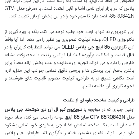
خصوص در ابعاد ۸۵ اینچ، به شدت بالا رفته است. در این میان، برند جی
پلاس که در بازار ایران نامی آشنا و قابل اعتماد است، با معرفی مدل GTV-
85RQ842N، قصد دارد تا سهم خود را در این بخش از بازار تثبیت کند.
این تلویزیون نه تنها با ابعاد خود جلب توجه می کند، بلکه با بهره گیری از
تکنولوژی QLED، وعده کیفیت تصویری بی نظیر را می دهد. اما آیا واقعاً
این
تلویزیون 85 اینچ جی پلاس QLED
می تواند انتظارات کاربران را در
قبال قیمت و امکانات برآورده کند؟ آیا توانایی رقابت با محصولات مشابه
خارجی را دارد و می تواند تجربه ای متفاوت و لذت بخش ارائه دهد؟ برای
یافتن پاسخ این پرسش ها و بررسی دقیق تمامی جوانب این مدل، لازم
است نگاهی عمیق تر به طراحی، کیفیت تصویر، قابلیت های هوشمند و
تجربه کاربری آن داشته باشیم.
طراحی و کیفیت ساخت: جلوه ای از عظمت
اولین چیزی که در مواجهه با
تلویزیون کیو ال ای دی هوشمند جی پلاس
مدل GTV-85RQ842N سایز 85 اینچ
توجه را جلب می کند، ابعاد خیره
کننده آن است. یک صفحه نمایش ۸۵ اینچی به خودی خود نمایی باشکوه
دارد و می تواند فضای نشیمن خانه را دگرگون کند. طراحان جی پلاس