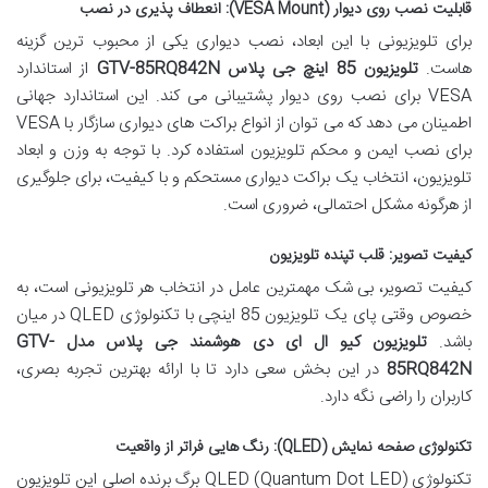
قابلیت نصب روی دیوار (VESA Mount): انعطاف پذیری در نصب
برای تلویزیونی با این ابعاد، نصب دیواری یکی از محبوب ترین گزینه
هاست.
تلویزیون 85 اینچ جی پلاس GTV-85RQ842N
از استاندارد
VESA برای نصب روی دیوار پشتیبانی می کند. این استاندارد جهانی
اطمینان می دهد که می توان از انواع براکت های دیواری سازگار با VESA
برای نصب ایمن و محکم تلویزیون استفاده کرد. با توجه به وزن و ابعاد
تلویزیون، انتخاب یک براکت دیواری مستحکم و با کیفیت، برای جلوگیری
از هرگونه مشکل احتمالی، ضروری است.
کیفیت تصویر: قلب تپنده تلویزیون
کیفیت تصویر، بی شک مهمترین عامل در انتخاب هر تلویزیونی است، به
خصوص وقتی پای یک تلویزیون 85 اینچی با تکنولوژی QLED در میان
باشد.
تلویزیون کیو ال ای دی هوشمند جی پلاس مدل GTV-
85RQ842N
در این بخش سعی دارد تا با ارائه بهترین تجربه بصری،
کاربران را راضی نگه دارد.
تکنولوژی صفحه نمایش (QLED): رنگ هایی فراتر از واقعیت
تکنولوژی QLED (Quantum Dot LED) برگ برنده اصلی این تلویزیون