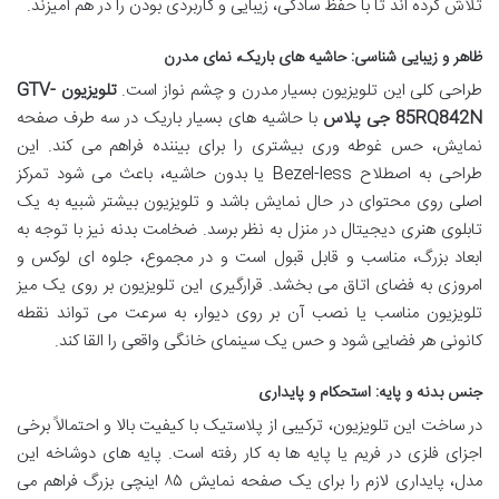
تلاش کرده اند تا با حفظ سادگی، زیبایی و کاربردی بودن را در هم آمیزند.
ظاهر و زیبایی شناسی: حاشیه های باریک، نمای مدرن
طراحی کلی این تلویزیون بسیار مدرن و چشم نواز است.
تلویزیون GTV-
85RQ842N جی پلاس
با حاشیه های بسیار باریک در سه طرف صفحه
نمایش، حس غوطه وری بیشتری را برای بیننده فراهم می کند. این
طراحی به اصطلاح Bezel-less یا بدون حاشیه، باعث می شود تمرکز
اصلی روی محتوای در حال نمایش باشد و تلویزیون بیشتر شبیه به یک
تابلوی هنری دیجیتال در منزل به نظر برسد. ضخامت بدنه نیز با توجه به
ابعاد بزرگ، مناسب و قابل قبول است و در مجموع، جلوه ای لوکس و
امروزی به فضای اتاق می بخشد. قرارگیری این تلویزیون بر روی یک میز
تلویزیون مناسب یا نصب آن بر روی دیوار، به سرعت می تواند نقطه
کانونی هر فضایی شود و حس یک سینمای خانگی واقعی را القا کند.
جنس بدنه و پایه: استحکام و پایداری
در ساخت این تلویزیون، ترکیبی از پلاستیک با کیفیت بالا و احتمالاً برخی
اجزای فلزی در فریم یا پایه ها به کار رفته است. پایه های دوشاخه این
مدل، پایداری لازم را برای یک صفحه نمایش ۸۵ اینچی بزرگ فراهم می