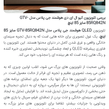
بررسی تلویزیون کیو ال ای دی هوشمند جی پلاس مدل GTV-
85RQ842N سایز 85 اینچ
تلویزیون
QLED هوشمند جی پلاس مدل GTV-85RQ842N سایز 85
اینچ
، یک غول تصویری برای خانه هایی است که به دنبال تجربه سینمای
خانگی واقعی و غرق شدن کامل در دنیای محتوا هستند. این تلویزیون با
فناوری پیشرفته QLED و ابعاد چشمگیر، نویدبخش تصاویری خیره کننده
و رنگ هایی زنده است که هر بیننده ای را مجذوب خود می کند.
وقتی صحبت از تلویزیون های بزرگ می شود، اغلب اولین چیزی که به
ذهن می رسد، تصویری عظیم و تجربه ای فراتر از حالت معمول است. در
دنیای امروز، تلویزیون ها دیگر تنها یک جعبه برای تماشای برنامه های
تلویزیونی نیستند؛ آن ها به مرکز سرگرمی، دروازه ای به دنیای دیجیتال و
حتی بخشی از دکوراسیون منزل تبدیل شده اند. با افزایش تمایل به ایجاد
فضاهای سینمای خانگی و لذت بردن از تماشای فیلم، سریال یا بازی های
ویدئویی با جزئیات بیشتر، تقاضا برای تلویزیون های سایز بزرگ، به