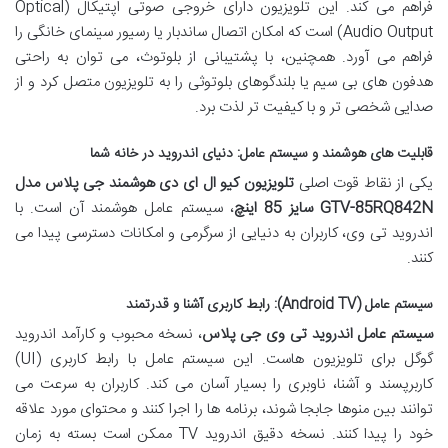
فراهم می کند. این تلویزیون دارای خروجی صوتی اپتیکال (Optical
Audio Output) است که امکان اتصال ساندبار یا رسیور سینمای خانگی را
فراهم می آورد. همچنین، با پشتیبانی از بلوتوث، می توان به راحتی
هدفون های بی سیم یا بلندگوهای بلوتوثی را به تلویزیون متصل کرد و از
صدایی شخصی تر و با کیفیت تر لذت برد.
قابلیت های هوشمند و سیستم عامل: دنیای اندروید در خانه شما
یکی از نقاط قوت اصلی
تلویزیون کیو ال ای دی هوشمند جی پلاس مدل
GTV-85RQ842N سایز 85 اینچ
، سیستم عامل هوشمند آن است. با
اندروید تی وی، کاربران به دنیایی از سرگرمی و امکانات دسترسی پیدا می
کنند.
سیستم عامل (Android TV): رابط کاربری آشنا و قدرتمند
سیستم عامل اندروید تی وی جی پلاس
، نسخه محبوب و کارآمد اندروید
گوگل برای تلویزیون هاست. این سیستم عامل با رابط کاربری (UI)
کاربرپسند و آشنا، ناوبری را بسیار آسان می کند. کاربران به سرعت می
توانند بین منوها جابجا شوند، برنامه ها را اجرا کنند و محتوای مورد علاقه
خود را پیدا کنند. نسخه دقیق اندروید TV ممکن است بسته به زمان