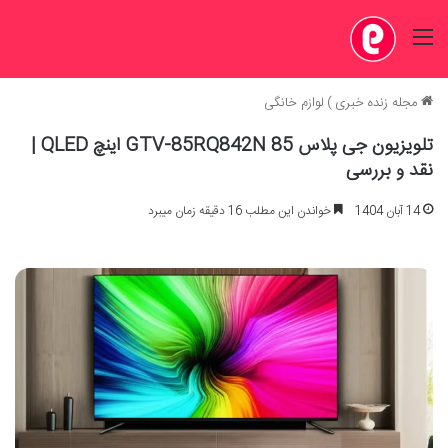
منو
مجله زنده خبری
)
لوازم خانگی
تلویزیون جی پلاس GTV-85RQ842N 85 اینچ QLED |
نقد و بررسی
14 آبان 1404
خواندن این مطلب 16 دقیقه زمان میبرد