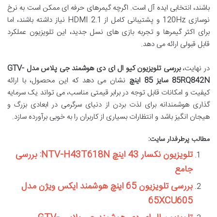
باشند، انتخابی ایده آل است. اگرچه گیمرهای حرفه ای ممکن است به نرخ
نوسازی 120Hz و پشتیبانی کامل از HDMI 2.1 نیاز داشته باشند، اما
برای اکثر گیمرها و تجربه بازی های نسل جدید، این تلویزیون عملکرد
قابل قبولی ارائه می دهد.
در نهایت،
بررسی تلویزیون کیو ال ای دی هوشمند جی پلاس مدل GTV-
85RQ842N سایز 85 اینچ
نشان می دهد که این محصول، با ارائه
کیفیت و امکانات قابل توجه در برابر قیمتی مناسب، می تواند یک سرمایه
گذاری هوشمندانه برای لذت بردن از دنیای سرگرمی در ابعادی بزرگ و
هیجان انگیز باشد و انتظارات بسیاری از کاربران را به خوبی برآورده سازد.
مطالب پرطرفدار سایت:
تلویزیون نکسار 43 اینچ NTV-H43T618N: بررسی
جامع
بررسی تلویزیون 65 اینچ هوشمند ایکس ویژن مدل
65XCU605