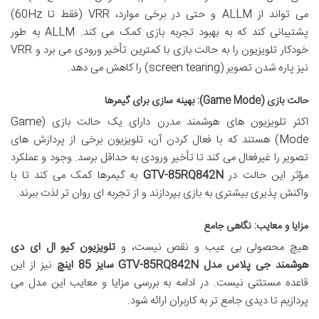
می تواند از ALLM و حتی در برخی موارد، VRR (فقط تا 60Hz)
پشتیبانی کند که به بهبود تجربه بازی کمک می کند. ALLM به طور
خودکار تلویزیون را به حالت بازی با کمترین تأخیر ورودی می برد و VRR
نیز پاره شدن تصویر (screen tearing) را کاهش می دهد.
حالت بازی (Game Mode): بهینه سازی برای گیمرها
اکثر تلویزیون های هوشمند مدرن دارای یک حالت بازی (Game
Mode) هستند که با فعال کردن آن، تلویزیون برخی از پردازش های
تصویر را غیرفعال می کند تا تأخیر ورودی به حداقل برسد. وجود و عملکرد
مؤثر این حالت در
GTV-85RQ842N
به گیمرها کمک می کند تا با
واکنش پذیری بیشتری به بازی بپردازند و از تجربه ای روان تر لذت ببرند.
مزایا و معایب: نگاهی جامع
هیچ محصولی بی عیب و نقص نیست، و
تلویزیون کیو ال ای دی
هوشمند جی پلاس مدل GTV-85RQ842N سایز 85 اینچ
نیز از این
قاعده مستثنی نیست. در ادامه به بررسی مزایا و معایب این مدل می
پردازیم تا دیدی جامع تر به کاربران ارائه شود.