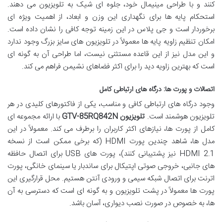
کنند و با طراحی مینیمال خود، جلوه ای شیک به تلویزیون می دهند.
استحکام پایه ها برای نگهداری این وزن و ابعاد، از اهمیت ویژه ای
برخوردار است و جی پلاس در این زمینه توجه کافی را نشان داده است.
امکان تنظیم زاویه پایه ها معمولاً در تلویزیون های سایز بزرگ وجود ندارد
و این مدل نیز از این قاعده مستثنی نیست، اما طراحی آن به گونه ای
است که بهترین زاویه دید را برای اکثر فضاهای نشیمن فراهم می کند.
اتصالات و پورت ها: درگاه های ارتباطی کامل
وجود درگاه های ارتباطی کافی و مناسب، یکی از فاکتورهای کلیدی در هر
تلویزیون هوشمند است.
تلویزیون GTV-85RQ842N
با ارائه مجموعه ای
کامل از پورت ها، نیازهای اکثر کاربران را برطرف می کند. معمولاً در این
مدل ها، شاهد چندین پورت HDMI (که برخی ممکن است از نسخه
HDMI 2.1 نیز پشتیبانی کنند)، پورت های USB برای اتصال حافظه
های جانبی، خروجی صوتی اپتیکال برای ساندبار یا سینمای خانگی، پورت
اترنت برای اتصال شبکه سیمی و ورودی آنتن هستیم. محل قرارگیری این
پورت ها معمولاً در پشت تلویزیون و به گونه ای است که دسترسی به آن
ها، به خصوص در صورت نصب دیواری، آسان باشد.