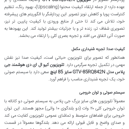
عهده دارد؛ از جمله ارتقاء کیفیت محتوا (Upscaling)، بهبود رنگ، تنظیم
کنتراست پویا و کاهش نویز تصویر. این پردازشگر با الگوریتم های پیشرفته
خود، تلاش می کند تا حتی از منابع ورودی با کیفیت پایین تر نیز،
تصویری شفاف تر، زنده تر و با جزئیات بیشتر تولید کند. این بهبودها به
صورت آنی اتفاق می افتد و تجربه بصری کلی را ارتقاء می بخشد.
کیفیت صدا: تجربه شنیداری مکمل
همانطور که تصویر برای تلویزیون حیاتی است، کیفیت صدا نیز نقش
مهمی در تکمیل تجربه سرگرمی دارد.
تلویزیون کیو ال ای دی هوشمند جی
پلاس مدل GTV-85RQ842N سایز 85 اینچ
سعی دارد با سیستم صوتی
خود، یک تجربه شنیداری مناسب را فراهم آورد.
سیستم صوتی و توان خروجی
معمولاً تلویزیون های سایز بزرگ جی پلاس به سیستم صوتی دو کاناله با
توان خروجی کلی ۲۰ وات (دو بلندگوی ۱۰ واتی) مجهز هستند. این توان
خروجی برای فضاهای متوسط و تماشای عمومی تلویزیون کفایت می کند
و صدای واضح و قابل قبولی ارائه می دهد. بلندگوها معمولاً در قسمت