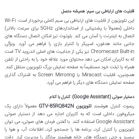
قابلیت های ارتباطی بی سیم: همیشه متصل
این تلویزیون از قابلیت های ارتباطی بی سیم کاملی برخوردار است. Wi-Fi
داخلی (معمولاً با پشتیبانی از استانداردهای 5GHz برای سرعت بالاتر)
اتصال به اینترنت را آسان می کند. بلوتوث نیز امکان اتصال دستگاه های
جانبی مانند هدفون، اسپیکر یا کنترلر بازی را فراهم می آورد. ویژگی
Chromecast Built-in نیز یکی از جذابیت های اصلی اندروید TV است
که به کاربران امکان می دهد محتوای مورد علاقه خود را به راحتی از تلفن
همراه یا تبلت خود مستقیماً به صفحه نمایش بزرگ تلویزیون منتقل کنند.
همچنین، قابلیت Miracast یا Screen Mirroring به اشتراک گذاری
صفحه نمایش دستگاه های دیگر را فراهم می آورد.
دستیار صوتی (Google Assistant): کنترل با کلام
ریموت کنترل هوشمند
تلویزیون GTV-85RQ842N
معمولاً دارای یک
میکروفون داخلی است که به کاربران اجازه می دهد از دستیار صوتی
Google Assistant استفاده کنند. با گفتن فرمان های صوتی، می توان
تلویزیون را کنترل کرد، برنامه ها را جستجو کرد، اطلاعات آب و هوا را
پرسید و حتی دستگاه های خانه هوشمند سازگار را مدیریت کرد. دقت