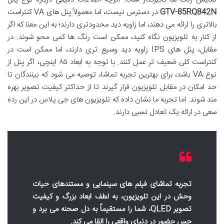
GTV-85RQ842N
در دسترس نیست، اما معمولاً پنل های VA کنتراست
بالاتری را ارائه می دهند، اما زاویه دید محدودتری دارند؛ به این معنا که اگر
از کنار به تلویزیون نگاه کنید، ممکن است رنگ ها کمی محو شوند. در
مقابل، پنل های IPS زاویه دید وسیع تری دارند، اما ممکن است در
کنتراست کلی ضعیف تر عمل کنند. با توجه به ابعاد ۸۵ اینچی، اگر پنل از
نوع VA باشد، برای بهترین تجربه تماشا، توصیه می شود که بینندگان تا
حد امکان در مقابل تلویزیون قرار گیرند تا از حداکثر کیفیت تصویر بهره
مند شوند. اما تجربه ما نشان داده که تلویزیون های جی پلاس در این رده
سعی در ارائه یک تعادل نسبی دارند.
تجربه تماشای فیلم های سینمایی و مستندهای حیات
وحش در این تلویزیون، به لطف ابعاد بزرگ و کیفیت
تصویر QLED، شما را مستقیماً به دل صحنه می برد و
حس حضور در دنیای واقعی را القا می کند.