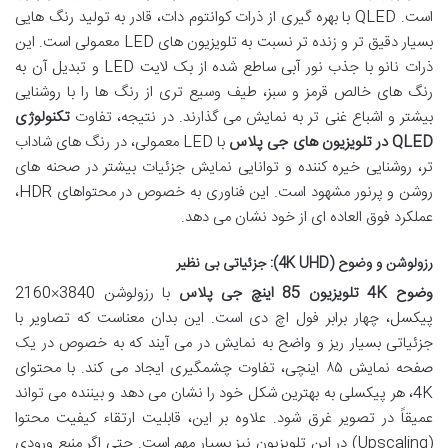
است. QLED با بهره گیری از ذرات کوانتوم دات، قادر به تولید رنگ هایی
بسیار دقیق تر و زنده تر نسبت به تلویزیون های LED معمولی است. این
ذرات نانو با جذب نور آبی ساطع شده از بک لایت LED و تبدیل آن به
رنگ های خالص قرمز و سبز، طیف وسیع تری از رنگ ها را با روشنایی
بیشتر و اشباع غنی تر به نمایش می گذارند. در نتیجه، تفاوت
تکنولوژی
QLED در تلویزیون های جی پلاس
با LED معمولی، در رنگ های شاداب
تر، روشنایی خیره کننده و توانایی نمایش جزئیات بیشتر در صحنه های
روشن و پرنور مشهود است. این فناوری به خصوص در محتواهای HDR،
عملکرد فوق العاده ای از خود نشان می دهد.
رزولوشن و وضوح (4K UHD): جزئیاتی بی نظیر
وضوح 4K تلویزیون 85 اینچ جی پلاس
با رزولوشن 3840×2160
پیکسل، چهار برابر فول اچ دی است. این بدان معناست که تصاویر با
جزئیاتی بسیار ریز و واضح به نمایش در می آیند که به خصوص در یک
صفحه نمایش ۸۵ اینچی، تفاوت چشمگیری ایجاد می کند. با محتوای
4K، هر پیکسلی به بهترین شکل خود را نشان می دهد و بیننده می تواند
عمیقاً در تصویر غرق شود. علاوه بر این، قابلیت ارتقاء کیفیت محتوا
(Upscaling) در این تلویزیون نیز بسیار مهم است. حتی اگر منبع ورودی