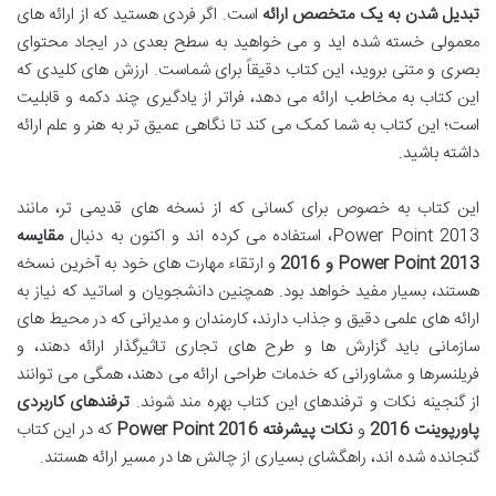
تبدیل شدن به یک متخصص ارائه
است. اگر فردی هستید که از ارائه های
معمولی خسته شده اید و می خواهید به سطح بعدی در ایجاد محتوای
بصری و متنی بروید، این کتاب دقیقاً برای شماست. ارزش های کلیدی که
این کتاب به مخاطب ارائه می دهد، فراتر از یادگیری چند دکمه و قابلیت
است؛ این کتاب به شما کمک می کند تا نگاهی عمیق تر به هنر و علم ارائه
داشته باشید.
این کتاب به خصوص برای کسانی که از نسخه های قدیمی تر، مانند
Power Point 2013
، استفاده می کرده اند و اکنون به دنبال
مقایسه
Power Point 2013 و 2016
و ارتقاء مهارت های خود به آخرین نسخه
هستند، بسیار مفید خواهد بود. همچنین دانشجویان و اساتید که نیاز به
ارائه های علمی دقیق و جذاب دارند، کارمندان و مدیرانی که در محیط های
سازمانی باید گزارش ها و طرح های تجاری تاثیرگذار ارائه دهند، و
فریلنسرها و مشاورانی که خدمات طراحی ارائه می دهند، همگی می توانند
از گنجینه نکات و ترفندهای این کتاب بهره مند شوند.
ترفندهای کاربردی
پاورپوینت 2016
و
نکات پیشرفته Power Point 2016
که در این کتاب
گنجانده شده اند، راهگشای بسیاری از چالش ها در مسیر ارائه هستند.