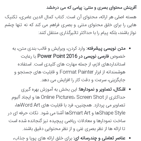
آفرینش محتوای بصری و متنی: پیامی که می درخشد
هسته اصلی هر ارائه، محتوای آن است. کتاب کمال الدین عامری، تکنیک
هایی را برای خلق محتوای متنی و بصری فراهم می کند که نه تنها چشم
نواز باشند، بلکه پیام را با حداکثر تاثیرگذاری منتقل کنند:
متن نویسی پیشرفته:
وارد کردن، ویرایش و قالب بندی متن، به
خصوص
فارسی نویسی در Power Point 2016
با رعایت
استانداردهای لازم، از جمله مهارت های کلیدی است. استفاده
هوشمندانه از ابزار
Format Painter
و قابلیت های جستجو و
جایگزینی، سرعت و دقت کار را افزایش می دهد.
اشکال، تصاویر و نمودارها:
این بخش به آموزش بهره گیری
حداکثری از Online Pictures،
Screen Shot
ها و ایجاد آلبوم
تصاویر می پردازد. همچنین، فرد با قابلیت های Word Artها،
Shape Style
ها و
Smart Art
ها آشنا می شود. نکات حرفه ای در
ساخت نمودارها و معادلات ریاضی پیچیده نیز گنجانده شده است
تا ارائه ها از نظر بصری غنی و از نظر محتوایی دقیق باشند.
عناصر تعاملی و چندرسانه ای:
برای خلق ارائه های پویا و جذاب،