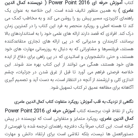
کتاب
آموزش حرفه ای Power Point 2016 ( نویسنده کمال الدین
عامری )
به همین منظور تالیف شده است. این خلاصه به عنوان یک
راهنمای کاربردی، مسیر پیش رو را روشن می کند و به مخاطب کمک می
کند تا هسته اصلی و رویکرد منحصر به فرد این کتاب را در کمترین زمان
درک کند. افرادی که قصد دارند ارائه های علمی خود را به استانداردهای بالا
برسانند، کارمندان و مدیرانی که در پی ارائه های تجاری متقاعدکننده
هستند، فریلنسرها و مشاورانی که به دنبال به روزرسانی مهارت های خود
هستند، و حتی دانشجویان و اساتیدی که در پی راهی برای دفاع از ایده
های خود هستند، همگی می توانند از این کتاب بهره مند شوند. این
خلاصه فرصتی فراهم می آورد تا قبل از غرق شدن در جزئیات، چشم
اندازی کلی و ارزشمند از آنچه در انتظار است، به دست آید و تصمیم گیری
آگاهانه برای مطالعه عمیق تر کتاب تسهیل شود.
نگاهی از نزدیک به قلب آموزش: رویکرد متفاوت کتاب کمال الدین عامری
یکی از نقاط قوت برجسته کتاب
آموزش حرفه ای Power Point 2016
کمال الدین عامری
، رویکرد متمایز و متفاوتی است که نویسنده در پیش
گرفته است. این کتاب صرفاً یک دفترچه راهنمای ترجمه شده یا فهرستی از
دستورالعمل ها نیست، بلکه تلاشی است برای ارتقاء دانش و مهارت