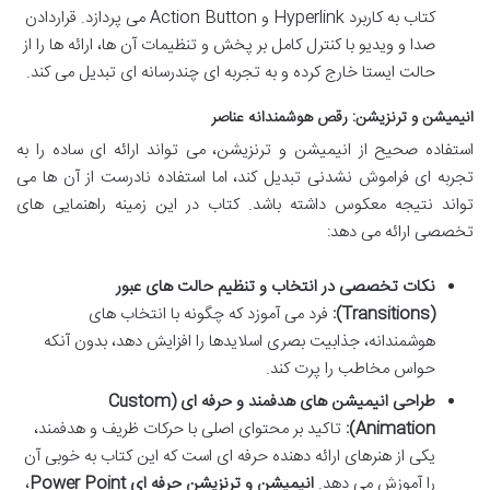
کتاب به کاربرد
Hyperlink
و
Action Button
می پردازد. قراردادن
صدا و ویدیو با کنترل کامل بر پخش و تنظیمات آن ها، ارائه ها را از
حالت ایستا خارج کرده و به تجربه ای چندرسانه ای تبدیل می کند.
انیمیشن و ترنزیشن: رقص هوشمندانه عناصر
استفاده صحیح از انیمیشن و ترنزیشن، می تواند ارائه ای ساده را به
تجربه ای فراموش نشدنی تبدیل کند، اما استفاده نادرست از آن ها می
تواند نتیجه معکوس داشته باشد. کتاب در این زمینه راهنمایی های
تخصصی ارائه می دهد:
نکات تخصصی در انتخاب و تنظیم حالت های عبور
(Transitions):
فرد می آموزد که چگونه با انتخاب های
هوشمندانه، جذابیت بصری اسلایدها را افزایش دهد، بدون آنکه
حواس مخاطب را پرت کند.
طراحی انیمیشن های هدفمند و حرفه ای (Custom
Animation):
تاکید بر محتوای اصلی با حرکات ظریف و هدفمند،
یکی از هنرهای ارائه دهنده حرفه ای است که این کتاب به خوبی آن
را آموزش می دهد.
انیمیشن و ترنزیشن حرفه ای Power Point
،