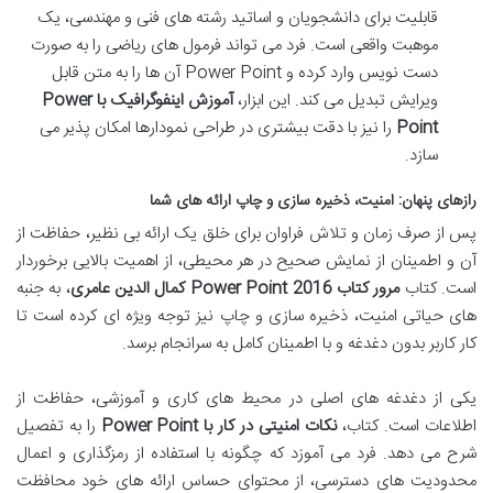
قابلیت برای دانشجویان و اساتید رشته های فنی و مهندسی، یک
موهبت واقعی است. فرد می تواند فرمول های ریاضی را به صورت
دست نویس وارد کرده و
Power Point
آن ها را به متن قابل
ویرایش تبدیل می کند. این ابزار،
آموزش اینفوگرافیک با Power
Point
را نیز با دقت بیشتری در طراحی نمودارها امکان پذیر می
سازد.
رازهای پنهان: امنیت، ذخیره سازی و چاپ ارائه های شما
پس از صرف زمان و تلاش فراوان برای خلق یک ارائه بی نظیر، حفاظت از
آن و اطمینان از نمایش صحیح در هر محیطی، از اهمیت بالایی برخوردار
است. کتاب
مرور کتاب Power Point 2016 کمال الدین عامری
، به جنبه
های حیاتی امنیت، ذخیره سازی و چاپ نیز توجه ویژه ای کرده است تا
کار کاربر بدون دغدغه و با اطمینان کامل به سرانجام برسد.
یکی از دغدغه های اصلی در محیط های کاری و آموزشی، حفاظت از
اطلاعات است. کتاب،
نکات امنیتی در کار با Power Point
را به تفصیل
شرح می دهد. فرد می آموزد که چگونه با استفاده از رمزگذاری و اعمال
محدودیت های دسترسی، از محتوای حساس ارائه های خود محافظت