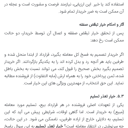
استفاده کند یا خیر. این ارزیابی، نیازمند فرصت و مشورت است و عجله در
آن ممکن است به ضرر خریدار تمام شود.
آثار و احکام خیار تبعّض صفقه
پس از تحقق خیار تبعّض صفقه و اعمال آن توسط خریدار، دو حالت
ممکن است رخ دهد:
اگر خریدار تصمیم به فسخ کل معامله بگیرد، قرارداد از ابتدا منحل شده و
طرفین باید هر آنچه رد و بدل کرده اند را به یکدیگر بازگردانند. اگر خریدار
تصمیم بگیرد بخش صحیح را قبول کند، می تواند نسبت به بخش باطل
شده، ثمن پرداختی خود را به همراه ارش (مابه التفاوت) از فروشنده مطالبه
نماید. این حق انتخاب، از مهمترین ویژگی های این خیار است.
۵.۳. خیار تعذر تسلیم
یکی از تعهدات اصلی فروشنده در هر قرارداد بیع، تسلیم مورد معامله
(مبیع) به خریدار است. اما گاهی اوقات، شرایطی پیش می آید که این
تسلیم، به دلایلی خارج از اراده طرفین، ناممکن می شود. در این حالت،
چه سرنوشتی در انتظار معامله است؟
خیار تعذر تسلیم
به این سوال پاسخ