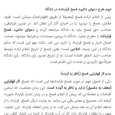
لزوم طرح دعوای «تایید فسخ قرارداد» در دادگاه
پس از اعلام اراده فسخ (معمولاً از طریق اظهارنامه)، ممکن است طرف
مقابل، فسخ را نپذیرد یا در اجرای آثار آن تعلل کند. در چنین شرایطی،
صاحب حق فسخ باید به دادگاه مراجعه کرده و
دعوای «تایید فسخ
قرارداد»
را مطرح نماید. دادگاه با بررسی مستندات و شرایط موجود، صحت
اعمال خیار و فسخ قرارداد را تایید می کند. نکته مهم این است که حکم
دادگاه در این زمینه،
اعلامی
است؛ یعنی فسخ از تاریخ اعلام اراده توسط
صاحب خیار اتفاق افتاده است، نه از تاریخ صدور رأی دادگاه. رأی دادگاه
صرفاً مهر تأییدی بر صحت این اقدام است.
عدم اثر قهقرایی فسخ (ناظر به آینده)
یکی از اصول مهم در مورد فسخ قراردادها این است که فسخ،
اثر قهقرایی
(عطف به ماسبق) ندارد و ناظر به آینده است.
این بدان معناست که تمامی
اقدامات و معاملاتی که پیش از اعلام فسخ و در زمان اعتبار قرارداد صورت
گرفته اند، صحیح و معتبر باقی می مانند. به عبارت دیگر، فسخ، قرارداد را از
لحظه اعلام آن به بعد منحل می کند، نه از زمان انعقاد قرارداد. این تفاوت
مهمی با بطلان قرارداد دارد که در آن، قرارداد از ابتدا بی اعتبار تلقی می