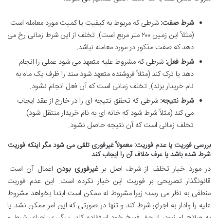
شرط صفت:
شرطی که مربوط به کیفیت یا کمیت مورد معامله است
(مثلاً این زمین ۲۰۰ متر مربع است). تخلف از این شرط زمانی رخ می
دهد که صفت مذکور در مورد معامله نباشد.
شرط فعل:
شرطی که مشروط علیه متعهد می شود عملی را انجام
دهد یا ترک کند (مثلاً فروشنده متعهد شود سند را ظرف یک ماه به
نام خریدار بزند). تخلف زمانی است که آن فعل انجام نشود.
شرط نتیجه:
شرطی که تحقق نتیجه ای را در خارج از عقد ایجاب
می کند (مثلاً شرط شود که خانه ای به نام خریدار منتقل شود).
تخلف زمانی است که آن نتیجه حاصل نشود.
بررسی فوریت یا عدم فوریت: معمولاً غیرفوری تلقی می شود مگر اینکه فوریت
شرط شده باشد یا عرف خلاف آن را ایجاب کند
در مورد خیار تخلف از شرط، اصل بر
غیرفوری بودن
اعمال آن است.
قانونگذار تصریحی بر فوریت این خیار نکرده است. این عدم فوریت
منطقی به نظر می رسد؛ زیرا مشروط له ممکن است ابتدا بخواهد مشروط
علیه را وادار به اجرای شرط کند و تنها در صورتی که این امر ممکن نشد یا
به صلاح او نبود، از حق فسخ خود استفاده کند. پیگیری اجرای شرط و