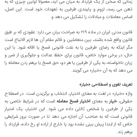
زمانی که سخن از یک قرارداد به میان می آید، معمولاً اولین چیزی که به
ذهن می رسد، لزوم و پایبندی طرفین به تعهدات خود است. این اصل،
اساس معاملات و مبادلات را تشکیل می دهد و
قانون مدنی ایران در ماده ۲۱۹ به صراحت بیان می دارد: عقودی که بر طبق
قانون واقع شده باشند، بین متعاملین و قائم مقام آن ها لازم الاتباع است
مگر اینکه به رضای طرفین یا به علت قانونی فسخ یا اقاله شود. با این
حال، در برخی موارد خاص، قانون برای حفظ عدالت و جلوگیری از ضرر و
زیان ناخواسته، به یکی از طرفین یا هر دو، حق فسخ یا برهم زدن معامله را
می دهد که به آن «خیار» می گویند.
تعریف لغوی و اصطلاحی «خیار»
واژه «خیار» در لغت به معنای اختیار، انتخاب و برگزیدن است. در اصطلاح
حقوقی،
خیار
به معنای
اختیار فسخ معامله
است که در شرایط خاصی به
یکی از طرفین یا شخص ثالثی داده می شود. این اختیار، یک امتیاز
قانونی است که به صاحب آن اجازه می دهد تا در صورت بروز شرایطی
خاص که از ابتدا پیش بینی نشده بود یا خارج از اراده او رخ داده، قرارداد را
برهم زند.