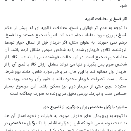
شود.
آثار فسخ بر معاملات ثانویه
با توجه به عدم اثر قهقرایی فسخ، معاملات ثانویه ای که پیش از اعلام
فسخ بر روی مورد معامله انجام شده اند، اصولاً صحیح هستند و با فسخ،
برهم نمی خورند. به عنوان مثال، اگر خریدار قبل از اعمال خیار توسط
فروشنده، کالای خریداری شده را به شخص سومی منتقل کرده باشد، آن
معامله دوم صحیح است. در این حالت، فروشنده نمی تواند عین کالا را از
شخص سوم پس بگیرد و تنها می تواند معادل ارزش کالا یا ثمن آن را از
خریدار اول مطالبه کند. با این حال، در برخی موارد خاص، مانند بیع شرط،
ممکن است تصرفات خریدار محدود باشد یا طبق رأی وحدت رویه، حق
استرداد عین حتی از خریدار دوم نیز ممکن باشد. این موضوع بسیار
حساس است و نیازمند بررسی دقیق هر پرونده به صورت جداگانه است.
مشاوره با وکیل متخصص برای جلوگیری از تضییع حق
با توجه به پیچیدگی های حقوقی مربوط به خیارات و نحوه اعمال آن ها،
به شدت توصیه می شود که قبل از هرگونه اقدام، با یک
وکیل متخصص
در
زمینه حقوق قراردادها مشورت شود. یک وکیل می تواند با بررسی دقیق