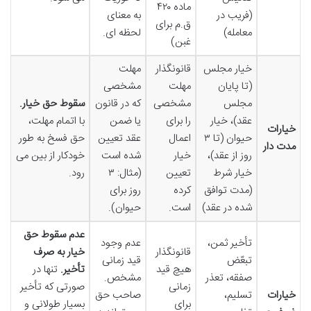
ماده ۴۲۰
(فریب در
به معنای
ق.م برای
معامله)
لحظه ای.
غبن)
خیار مجلس
قانونگذار
مهلت
(تا پایان
مهلت
مشخصی
مجلس
مشخصی
که در قانون
سقوط حق خیار.
عقد)، خیار
را برای
یا ضمن
با اتمام مهلت،
خیارات
حیوان (تا ۳
اعمال
عقد تعیین
حق فسخ به طور
مدت دار
روز از عقد)،
خیار
شده است
خودکار از بین می
خیار شرط
تعیین
(مثال: ۳
رود.
(مدت توافق
کرده
روز برای
شده در عقد)
است.
حیوان).
عدم سقوط حق
تأخیر ثمن،
عدم وجود
قانونگذار
خیار به صرف
تبعّض
قید زمانی
هیچ قید
تأخیر.
تنها در
صفقه، تعذر
مشخص.
زمانی
صورتی که تأخیر
خیارات
تسلیم،
صاحب حق
برای
بسیار طولانی و