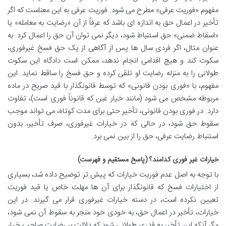
مفهوم «فوریت عرفی» مطرح می شود. فوریت عرفی به این معناست که اگر
تأخیر در اعمال حق به اندازه ای باشد که عرفاً از آن «رضایت به معامله» یا
«اسقاط ضمنی» حق استنباط شود، دیگر نمی توان آن حق را اعمال کرد. به
عنوان مثال، اگر فردی سال ها پس از آگاهی از یک حق فسخ غیرفوری،
سکوت کند و هیچ اقدامی انجام ندهد، ممکن است دادگاه این سکوت
طولانی را به منزله رضایت او تلقی کرده و حق فسخ را ساقط نماید. این
مفهوم، با «فوری بودن قانونی» که توسط قانونگذار با قید صریح در ماده
مربوطه مشخص می شود (مانند خیار غبن که قانوناً فوری است)، تفاوت
دارد. در فوری بودن قانونی، تأخیر حتی برای مدت کوتاه، می تواند موجب
سقوط حق شود، در حالی که در خیارات غیرفوری، صرف تأخیر، بدون
استنباط رضایت عرفی، حق را از بین نمی برد.
خیارات غیر فوری کدامند؟ (پاسخ مستقیم و فهرست)
با توجه به اصل عدم فوریت خیارات که پیش تر توضیح داده شد، بسیاری
از اختیارات فسخ که قانونگذار برای آن ها مهلت خاص یا قید فوریت
تعیین نکرده است، در دسته خیارات غیرفوری قرار می گیرند. در این
خیارات، تأخیر در اعمال حق، به خودی خود منجر به سقوط آن نمی شود،
مگر آنکه این تأخیر به قدری طولانی شود که دلالت بر رضایت صاحب خیار