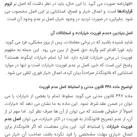
اظهارنامه صورت می گیرد. با این حال، باید در نظر داشت که اصل بر
لزوم
قراردادها
است و اعمال خیار و فسخ، استثنایی بر این اصل محسوب می
شود. بنابراین، در صورت تردید در وجود خیار، اصل بر عدم وجود آن است.
اصل بنیادین «عدم فوریت خیارات» و استثنائات آن
شاید شنیده باشید که در برخی معاملات، پس از بروز مشکلی، فرد می گوید:
باید فورا اقدام کنم وگرنه حق فسخ از بین می رود. این جمله به مفهوم
فوریت در برخی خیارات اشاره دارد. اما آیا تمام خیارات اینگونه هستند؟
پاسخ این است که خیر، اصل بر عدم فوریت خیارات است و تنها در موارد
استثنایی که قانونگذار صراحتاً بیان کرده، اعمال خیار فوری تلقی می شود.
توضیح ماده ۴۴۸ قانون مدنی و استنباط اصل عدم فوریت
ماده ۴۴۸ قانون مدنی می گوید: سقوط تمام یا بعضی از خیارات را می
توان در ضمن عقد شرط نمود. این ماده به ما نشان می دهد که خیارات،
اصولاً از حقوقی هستند که می توان از آن ها صرف نظر کرد. اما مهم تر از
آن، از عدم تصریح قانونگذار به فوریت در اکثر خیارات، می توان
اصل عدم
فوریت خیارات
را استنباط کرد. این بدان معناست که اگر قانونگذار برای
اعمال خیاری مهلت مشخصی را قید نکرده باشد، صاحب آن خیار می