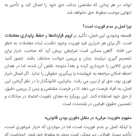
تواند در هر زمانی که مقتضی بداند، حق خود را اعمال کند و تأخیر به
تنهایی موجب سقوط حق نخواهد شد.
چرا اصل بر عدم فوریت است؟
فلسفه وجودی این اصل، تأکید بر
لزوم قراردادها
و
حفظ پایداری معاملات
است. اگر برای هر خیاری قید فوریت وجود داشت، ثبات معاملات به خطر
می افتاد. گاهی ممکن است شرایطی پیش آید که صاحب خیار برای
تصمیم گیری نیازمند زمان و بررسی جوانب مختلف باشد. تصور کنید
فردی کالایی را خریداری کرده و بعداً متوجه نقص آن شده، اما در همان
لحظه امکان مراجعه به فروشنده یا پیگیری حقوقی را ندارد. اگر اعمال خیار
فوری بود، حق او از بین می رفت. بنابراین، قانونگذار با در نظر گرفتن این
اصل، به افراد فرصت می دهد تا در فرصت مقتضی و پس از بررسی دقیق،
از حق خود استفاده کنند. این رویکرد به معنای تقویت اعتماد در مبادلات و
تضمین حقوق طرفین در بلندمدت است.
مفهوم «فوریت عرفی» در مقابل «فوری بودن قانونی»
با اینکه اصل بر عدم فوریت است، اما در مواردی که خیار غیرفوری است،
تأخیر بسیار طولانی نیز ممکن است منجر به سقوط حق شود. اینجاست که