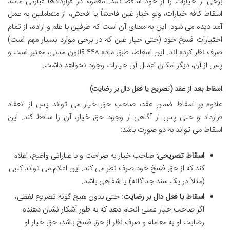
برخی از خیارات را از خود ساقط کنند. معمولاً در قراردادها عبارتی مانند
اسقاط کافه خیارات، ولو خیار غبن فاحشاً یا افحش، از متعاملین به عمل
آمد دیده می شود. این به معنای آن است که طرفین با علم و اراده، از تمام
اختیارات فسخ خود (حتی خیار غبن که در برخی موارد بسیار مهم است)
صرف نظر کرده اند. این اسقاط، طبق ماده ۴۴۸ قانون مدنی، معتبر است و
پس از آن، دیگر امکان اعمال آن خیارات وجود نخواهد داشت.
اسقاط بعد از عقد (تصریح یا فعل دال بر رضایت)
علاوه بر اسقاط ضمن عقد، صاحب حق خیار می تواند پس از انعقاد
قرارداد و حتی پس از آگاهی از وجود حق خیار، آن را ساقط کند. این
اسقاط می تواند به دو صورت باشد:
اسقاط تصریحی:
صاحب خیار به صراحت و با عباراتی واضح، اعلام
کند که از حق فسخ خود صرف نظر می کند. این اعلام می تواند کتبی
(مثلاً در یک سند جداگانه) یا شفاهی باشد.
اسقاط با فعل دال بر رضایت:
حتی بدون هیچ گونه تصریح لفظی،
اگر صاحب خیار عملی انجام دهد که به طور آشکار نشان دهنده
رضایت او به معامله و صرف نظر از حق فسخ باشد، حق خیار او