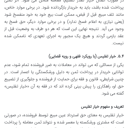
در صورت اعمال خیار تعذر تسلیم، معامله منحل می شود. اگر ثمنی
پرداخت شده باشد، باید به خریدار بازگردانده شود. در برخی موارد خاص،
مانند تلف مبیع قبل از قبض، ممکن است بیع خود به خود منفسخ شود
(یعنی نیازی به اعلام فسخ ندارد) و در برخی موارد دیگر، حق فسخ به
وجود می آید. نتیجه نهایی این است که هر دو طرف به وضعیت قبل از
عقد بازمی گردند و هیچ یک مجبور به اجرای تعهدی که ناممکن شده
نیست.
۵.۴. خیار تفلیس (با رویکرد فقهی و رویه قضایی)
یکی از مسائلی که می تواند در معاملات به ضرر فروشنده تمام شود، عدم
توانایی خریدار در پرداخت ثمن به دلیل ورشکستگی یا اعسار است. در
چنین شرایطی، قانون و فقه برای حمایت از فروشنده و جلوگیری از تضییع
حق او، راهکاری را پیش بینی کرده اند که در فقه به آن «خیار تفلیس»
گفته می شود.
تعریف و مفهوم خیار تفلیس
خیار تفلیس به معنای حق استرداد عین مبیع توسط فروشنده، در صورتی
است که مشتری ورشکسته یا معسر شده و نتواند ثمن معامله را پرداخت