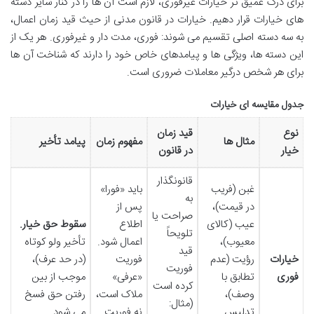
برای درک عمیق تر خیارات غیرفوری، لازم است آن ها را در کنار سایر دسته
های خیارات قرار دهیم. خیارات در قانون مدنی از حیث قید زمان اعمال،
به سه دسته اصلی تقسیم می شوند: فوری، مدت دار و غیرفوری. هر یک از
این دسته ها، ویژگی ها و پیامدهای خاص خود را دارند که شناخت آن ها
برای هر شخص درگیر معاملات ضروری است.
جدول مقایسه ای خیارات
نوع
قید زمان
مثال ها
مفهوم زمان
پیامد تأخیر
خیار
در قانون
قانونگذار
غبن (فریب
باید «فورا»
به
در قیمت)،
پس از
صراحت یا
عیب (کالای
اطلاع
سقوط حق خیار.
تلویحاً
معیوب)،
اعمال شود.
تأخیر ولو کوتاه
قید
خیارات
رؤیت (عدم
فوریت
(در حد عرف)،
فوریت
فوری
تطابق با
«عرفی»
موجب از بین
کرده است
وصف)،
ملاک است،
رفتن حق فسخ
(مثال:
تدلیس
نه فوریت
می شود.