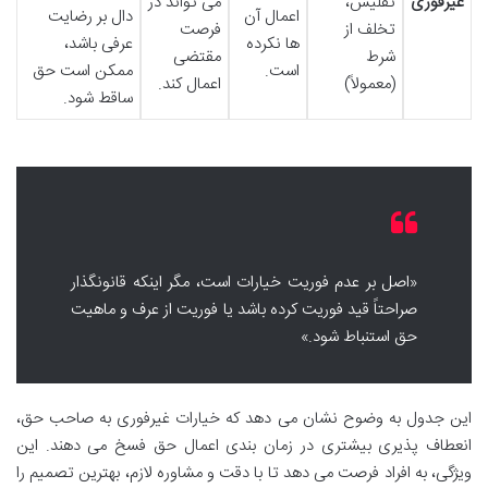
غیرفوری
تفلیس،
می تواند در
اعمال آن
دال بر رضایت
تخلف از
فرصت
ها نکرده
عرفی باشد،
شرط
مقتضی
است.
ممکن است حق
(معمولاً)
اعمال کند.
ساقط شود.
«اصل بر عدم فوریت خیارات است، مگر اینکه قانونگذار
صراحتاً قید فوریت کرده باشد یا فوریت از عرف و ماهیت
حق استنباط شود.»
این جدول به وضوح نشان می دهد که خیارات غیرفوری به صاحب حق،
انعطاف پذیری بیشتری در زمان بندی اعمال حق فسخ می دهند. این
ویژگی، به افراد فرصت می دهد تا با دقت و مشاوره لازم، بهترین تصمیم را