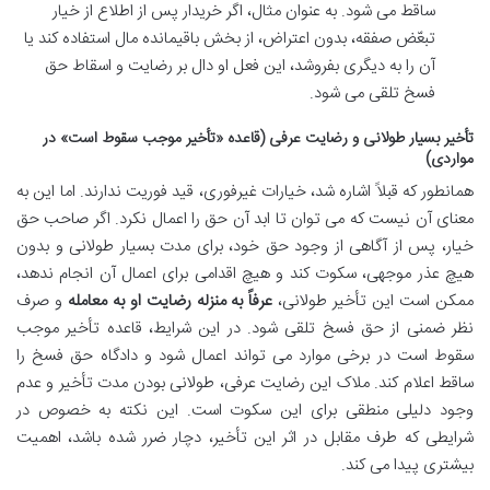
ساقط می شود. به عنوان مثال، اگر خریدار پس از اطلاع از خیار
تبعّض صفقه، بدون اعتراض، از بخش باقیمانده مال استفاده کند یا
آن را به دیگری بفروشد، این فعل او دال بر رضایت و اسقاط حق
فسخ تلقی می شود.
تأخیر بسیار طولانی و رضایت عرفی (قاعده «تأخیر موجب سقوط است» در
مواردی)
همانطور که قبلاً اشاره شد، خیارات غیرفوری، قید فوریت ندارند. اما این به
معنای آن نیست که می توان تا ابد آن حق را اعمال نکرد. اگر صاحب حق
خیار، پس از آگاهی از وجود حق خود، برای مدت بسیار طولانی و بدون
هیچ عذر موجهی، سکوت کند و هیچ اقدامی برای اعمال آن انجام ندهد،
ممکن است این تأخیر طولانی،
عرفاً به منزله رضایت او به معامله
و صرف
نظر ضمنی از حق فسخ تلقی شود. در این شرایط، قاعده تأخیر موجب
سقوط است در برخی موارد می تواند اعمال شود و دادگاه حق فسخ را
ساقط اعلام کند. ملاک این رضایت عرفی، طولانی بودن مدت تأخیر و عدم
وجود دلیلی منطقی برای این سکوت است. این نکته به خصوص در
شرایطی که طرف مقابل در اثر این تأخیر، دچار ضرر شده باشد، اهمیت
بیشتری پیدا می کند.