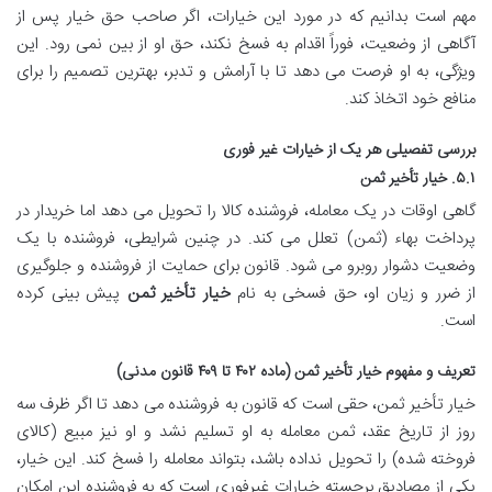
مهم است بدانیم که در مورد این خیارات، اگر صاحب حق خیار پس از
آگاهی از وضعیت، فوراً اقدام به فسخ نکند، حق او از بین نمی رود. این
ویژگی، به او فرصت می دهد تا با آرامش و تدبر، بهترین تصمیم را برای
منافع خود اتخاذ کند.
بررسی تفصیلی هر یک از خیارات غیر فوری
۵.۱. خیار تأخیر ثمن
گاهی اوقات در یک معامله، فروشنده کالا را تحویل می دهد اما خریدار در
پرداخت بهاء (ثمن) تعلل می کند. در چنین شرایطی، فروشنده با یک
وضعیت دشوار روبرو می شود. قانون برای حمایت از فروشنده و جلوگیری
از ضرر و زیان او، حق فسخی به نام
خیار تأخیر ثمن
پیش بینی کرده
است.
تعریف و مفهوم خیار تأخیر ثمن (ماده ۴۰۲ تا ۴۰۹ قانون مدنی)
خیار تأخیر ثمن، حقی است که قانون به فروشنده می دهد تا اگر ظرف سه
روز از تاریخ عقد، ثمن معامله به او تسلیم نشد و او نیز مبیع (کالای
فروخته شده) را تحویل نداده باشد، بتواند معامله را فسخ کند. این خیار،
یکی از مصادیق برجسته خیارات غیرفوری است که به فروشنده این امکان