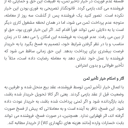
فلسفه عدم فوریت در خیار تأخیر ثمن، به طبیعت این حق و حمایتی که از
فروشنده می کند، بازمی گردد. قانونگذار تصریحی به فوری بودن این خیار
نکرده است. تصور کنید یک فروشنده پس از گذشت سه روز از معامله،
متوجه عدم پرداخت ثمن می شود، اما در همان لحظه مشغول کاری دیگر
است یا به دلایلی نمی تواند فوراً اقدام کند. اگر این خیار فوری بود، حق او
از بین می رفت. عدم فوریت به فروشنده این امکان را می دهد تا در زمان
مناسب و با در نظر گرفتن شرایط خود، تصمیم به فسخ بگیرد یا به خریدار
فرصت بیشتری برای پرداخت بدهد. این حق زمانی ساقط می شود که
فروشنده با عمل خود نشان دهد به معامله رضایت داده است، مثلاً با
تأخیر طولانی و بدون اعتراض.
آثار و احکام خیار تأخیر ثمن
با اعمال خیار تأخیر ثمن توسط فروشنده، عقد بیع منحل شده و طرفین به
وضعیت قبل از عقد بازمی گردند. یعنی اگر کالا تحویل خریدار شده باشد،
باید بازگردانده شود و اگر ثمنی پرداخت شده باشد، به خریدار عودت داده
شود. این فسخ، ناظر به آینده است و به معاملاتی که پیش از فسخ صورت
گرفته اند، اثر قهقرایی ندارد. همچنین، در صورت فسخ، فروشنده می تواند
بابت خسارات وارده (مانند هزینه های نگهداری کالا) از خریدار مطالبه کند.