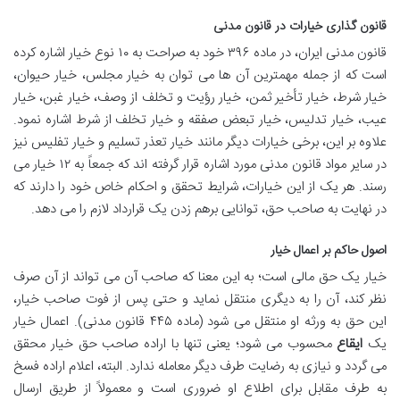
قانون گذاری خیارات در قانون مدنی
قانون مدنی ایران، در ماده ۳۹۶ خود به صراحت به ۱۰ نوع خیار اشاره کرده
است که از جمله مهمترین آن ها می توان به خیار مجلس، خیار حیوان،
خیار شرط، خیار تأخیر ثمن، خیار رؤیت و تخلف از وصف، خیار غبن، خیار
عیب، خیار تدلیس، خیار تبعض صفقه و خیار تخلف از شرط اشاره نمود.
علاوه بر این، برخی خیارات دیگر مانند خیار تعذر تسلیم و خیار تفلیس نیز
در سایر مواد قانون مدنی مورد اشاره قرار گرفته اند که جمعاً به ۱۲ خیار می
رسند. هر یک از این خیارات، شرایط تحقق و احکام خاص خود را دارند که
در نهایت به صاحب حق، توانایی برهم زدن یک قرارداد لازم را می دهد.
اصول حاکم بر اعمال خیار
خیار یک حق مالی است؛ به این معنا که صاحب آن می تواند از آن صرف
نظر کند، آن را به دیگری منتقل نماید و حتی پس از فوت صاحب خیار،
این حق به ورثه او منتقل می شود (ماده ۴۴۵ قانون مدنی). اعمال خیار
یک
ایقاع
محسوب می شود؛ یعنی تنها با اراده صاحب حق خیار محقق
می گردد و نیازی به رضایت طرف دیگر معامله ندارد. البته، اعلام اراده فسخ
به طرف مقابل برای اطلاع او ضروری است و معمولاً از طریق ارسال