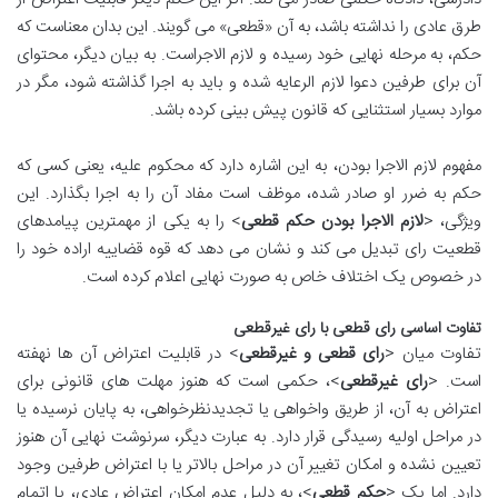
طرق عادی را نداشته باشد، به آن «قطعی» می گویند. این بدان معناست که
حکم، به مرحله نهایی خود رسیده و لازم الاجراست. به بیان دیگر، محتوای
آن برای طرفین دعوا لازم الرعایه شده و باید به اجرا گذاشته شود، مگر در
موارد بسیار استثنایی که قانون پیش بینی کرده باشد.
مفهوم لازم الاجرا بودن، به این اشاره دارد که محکوم علیه، یعنی کسی که
حکم به ضرر او صادر شده، موظف است مفاد آن را به اجرا بگذارد. این
ویژگی، <
لازم الاجرا بودن حکم قطعی
> را به یکی از مهمترین پیامدهای
قطعیت رای تبدیل می کند و نشان می دهد که قوه قضاییه اراده خود را
در خصوص یک اختلاف خاص به صورت نهایی اعلام کرده است.
تفاوت اساسی رای قطعی با رای غیرقطعی
تفاوت میان <
رای قطعی و غیرقطعی
> در قابلیت اعتراض آن ها نهفته
است. <
رای غیرقطعی
>، حکمی است که هنوز مهلت های قانونی برای
اعتراض به آن، از طریق واخواهی یا تجدیدنظرخواهی، به پایان نرسیده یا
در مراحل اولیه رسیدگی قرار دارد. به عبارت دیگر، سرنوشت نهایی آن هنوز
تعیین نشده و امکان تغییر آن در مراحل بالاتر یا با اعتراض طرفین وجود
دارد. اما یک <
حکم قطعی
>، به دلیل عدم امکان اعتراض عادی، یا اتمام