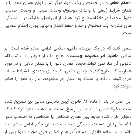
<
حکم قطعی
> در خصوص یک دعوا، دیگر نمی توان همان دعوا را با
همان شرایط (یعنی با وحدت موضوع، وحدت سبب، و وحدت اصحاب
دعوا) مجدداً در دادگاه مطرح کرد. هدف از این اصل، جلوگیری از رسیدگی
های مکرر به یک موضوع واحد و حفظ اقتدار و نهایی بودن احکام قضایی
است.
تصور کنید که در یک پرونده ملکی، حکمی قطعی صادر شده است. بر
اساس <
اعتبار امر مختومه چیست
>، هیچ یک از طرفین یا قائم مقام
قانونی آن ها، نمی تواند مجدداً همان دعوا را با همان دلایل و در مورد
همان ملک مطرح کند. در چنین حالتی، اگر دعوای جدیدی با شرایط مشابه
طرح شود، دادگاه با استناد به اعتبار امر مختومه، قرار رد دعوا را صادر
خواهد کرد.
این اصل در بند ۶ ماده ۸۴ قانون آیین دادرسی مدنی نیز تصریح شده
است: «خوانده می تواند ضمن پاسخ نسبت به ماهیت دعوا ایراد کند که
دعوای طرح شده سابقاً بین همان اشخاص یا اشخاصی که اصحاب دعوا
قائم مقام آنان هستند، رسیدگی شده نسبت به آن حکم قطعی صادر شده
باشد.» این ماده قانونی، صراحتاً بر عدم امکان طرح مجدد دعوا پس از