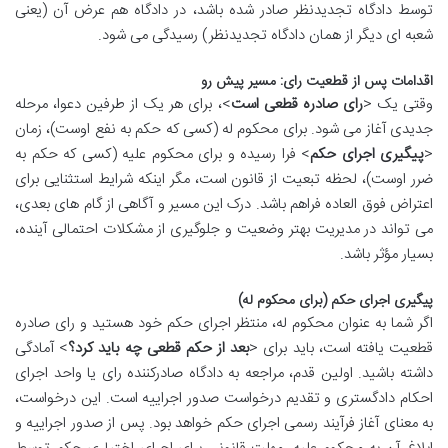
توسط دادگاه تجدیدنظر صادر شده باشد، در دادگاه هم عرض آن (یعنی
شعبه ای دیگر از همان دادگاه تجدیدنظر) رسیدگی می شود.
اقدامات پس از قطعیت رای: مسیر پیش رو
وقتی یک <
رای صادره قطعی است
>، برای هر یک از طرفین دعوا، مرحله
جدیدی آغاز می شود. برای محکوم له (کسی که حکم به نفع اوست)، زمان
<
پیگیری اجرای حکم
> فرا رسیده و برای محکوم علیه (کسی که حکم به
ضرر اوست)، لحظه تبعیت از قانون است، مگر اینکه شرایط استثنایی برای
اعتراض فوق العاده فراهم باشد. درک این مسیر و آگاهی از گام های بعدی،
می تواند در مدیریت بهتر وضعیت و جلوگیری از مشکلات احتمالی آینده،
بسیار مؤثر باشد.
پیگیری اجرای حکم (برای محکوم له)
اگر شما به عنوان محکوم له، منتظر اجرای حکم خود هستید و رای صادره
قطعیت یافته است، باید برای <
بعد از حکم قطعی چه باید کرد؟
> آمادگی
داشته باشید. اولین قدم، مراجعه به دادگاه صادرکننده رای یا واحد اجرای
احکام دادگستری و تقدیم درخواست صدور اجراییه است. این درخواست،
به معنای آغاز فرآیند رسمی اجرای حکم خواهد بود. پس از صدور اجراییه و