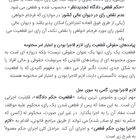
<
حکم قطعی دادگاه تجدیدنظر
> محسوب شده و قطعی می شود.
عدم نقض رای در دیوان عالی کشور:
در مواردی که فرجام خواهی
(یکی از طرق فوق العاده اعتراض) امکان پذیر باشد و دیوان عالی
کشور رای مورد فرجام خواهی را نقض نکند، آن رای نیز قطعیت می
یابد.
پیامدهای حقوقی قطعیت رای: لازم الاجرا بودن و اعتبار امر مختومه
قطعیت یک رای، تنها یک عنوان حقوقی نیست؛ بلکه دروازه ای است به
سوی مجموعه ای از پیامدهای قانونی که سرنوشت حقوقی و مالی افراد را
به شکل جدی تحت تأثیر قرار می دهد. دو مفهوم کلیدی که با قطعیت
رای پیوند ناگسستنی دارند، لازم الاجرا بودن و اعتبار امر مختومه هستند.
لازم الاجرا بودن: گامی به سوی عمل
مهم ترین و ملموس ترین پیامد <
قطعیت حکم دادگاه
>، قابلیت اجرایی
آن است. به این معنا که پس از قطعی شدن یک رای، محکوم علیه موظف
است مفاد آن را به اجرا بگذارد. در غیر این صورت، محکوم له (کسی که
حکم به نفع او صادر شده) می تواند از طریق مراجع قانونی، اقدام به <
لازم
الاجرا بودن حکم قطعی
> و اجرای آن کند. مراحل کلی اجرای حکم معمولاً
به شرح زیر است: