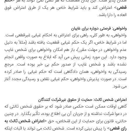
امکان پذیر است. این بدان معناست که هر کسی نمی تواند به هر <
حکم
قطعی
> اعتراض کند و باید شرایط خاص هر یک از طرق اعتراض فوق
العاده را دارا باشد.
واخواهی: فرصتی دوباره برای غایبان
واخواهی، به طور کلی، راهی برای اعتراض به احکام غیابی غیرقطعی است.
اما در شرایط خاص، اگر یک حکم غیابی قطعیت یافته باشد (مثلاً به دلیل
عدم واخواهی در مهلت مقرر)، باز هم امکان واخواهی برای شخص غایب
وجود دارد. این مورد زمانی پیش می آید که ابلاغ به صورت واقعی انجام
نشده باشد و شخص غایب از صدور حکم بی خبر بوده است. مرجع
رسیدگی به واخواهی، همان دادگاهی است که حکم غیابی را صادر کرده
است. در صورت پذیرش واخواهی، حکم غیابی نقض و رسیدگی مجدد آغاز
می شود.
اعتراض شخص ثالث: حمایت از حقوق غیرشرکت کنندگان
گاهی اوقات ممکن است حکمی صادر شود که بر حقوق شخص ثالثی که
در دعوا شرکت نداشته و از جریان آن بی اطلاع بوده، تأثیر بگذارد. در چنین
حالتی، قانون برای حمایت از این اشخاص، حق <
اعتراض شخص ثالث به
رای قطعی
> را پیش بینی کرده است. شخص ثالث می تواند با اثبات اینکه