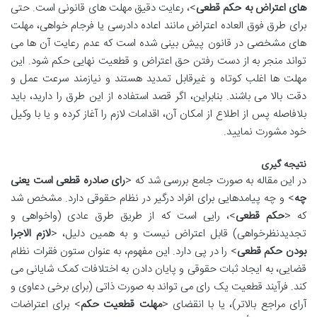
های اعتراض به حکم قطعی
>، رعایت دقیق مهلت های قانونی است. حتی
برای طرق فوق العاده اعتراض مانند اعاده دادرسی یا فرجام خواهی، مهلت
های مشخصی در قانون پیش بینی شده است که عدم رعایت آن ها می
تواند منجر به از دست رفتن حق اعتراض و قطعیت نهایی حکم شود. این
مهلت ها اغلب کوتاه و غیرقابل تمدید هستند و نیازمند سرعت عمل و
دقت بالا می باشند. بنابراین، اگر قصد استفاده از این طرق را دارید، باید
بلافاصله پس از اطلاع از امکان آن، اقدامات لازم را آغاز کرده و یا با وکیل
خود مشورت نمایید.
نتیجه گیری
در این مقاله به صورت جامع بررسی شد که <
رای صادره قطعی است یعنی
چه
> و چه پیامدهایی برای افراد درگیر در نظام حقوقی دارد. مشخص شد
که <
حکم قطعی
>، رایی است که از طریق طرق عادی (واخواهی و
تجدیدنظرخواهی) قابل اعتراض نیست و به همین دلیل، <
لازم الاجرا
بودن حکم قطعی
> را در پی دارد. این مفهوم، به عنوان ستون فقرات نظام
قضایی، به ایجاد ثبات حقوقی و پایان دادن به اختلافات کمک شایانی می
کند. فرآیند قطعیت یک رای می تواند به صورت ذاتی (برای برخی دعاوی و
آرای مراجع بالاتر)، یا با انقضای <
مهلت قطعیت حکم
> برای اعتراضات