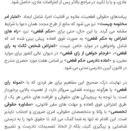
عادی، و یا با تأیید در مراجع بالاتر پس از اعتراضات عادی، حاصل شود.
پیامدهای حقوقی قطعیت، علاوه بر قابلیت اجرا، شامل ایجاد <
اعتبار امر
مختومه چیست
> نیز می شود که مانع از طرح مجدد همان دعوا با شرایط
مشابه می گردد. با این حال، حتی برای <
حکم قطعی
> نیز، <
راه های
اعتراض به حکم قطعی
> به صورت فوق العاده پیش بینی شده اند که
شامل واخواهی در موارد خاص غیبت، <
اعتراض شخص ثالث به رای
قطعی
>، <
فرجام خواهی از رای قطعی
> در دیوان عالی کشور برای موارد
معین، و <
اعاده دادرسی حکم قطعی
> بر اساس هفت مورد حصری مندرج
در قانون آیین دادرسی مدنی می شود.
در نهایت، درک صحیح این مفاهیم برای هر فردی که با <
نمونه رای
قطعی
> یا هرگونه پرونده قضایی سروکار دارد، از اهمیت بالایی برخوردار
است. با توجه به پیچیدگی های حقوقی و ظرافت های خاص هر یک از
طرق اعتراض فوق العاده و مهلت های مقرر قانونی، <
مشاوره حقوقی
تخصصی
> با وکلا و متخصصان حقوقی، امری ضروری و اجتناب ناپذیر
است. این اقدام نه تنها به شما کمک می کند تا حقوق خود را به درستی
شناسایی و پیگیری کنید، بلکه از اتخاذ تصمیمات نادرست و تضییع