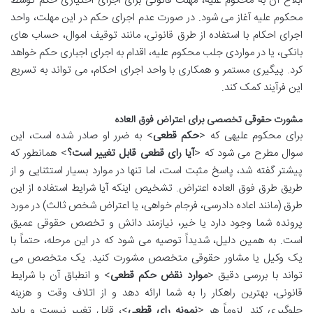
ابلاغ آن به محکوم علیه، مهلت قانونی برای اجرای اختیاری حکم توسط
محکوم علیه آغاز می شود. در صورت عدم اجرای حکم در این مهلت، واحد
اجرای احکام با استفاده از طرق قانونی، مانند توقیف اموال، حساب های
بانکی، یا در مواردی جلب محکوم علیه، اقدام به اجرای اجباری حکم خواهد
کرد. پیگیری مستمر و همکاری با واحد اجرای احکام، می تواند به تسریع
این فرآیند کمک کند.
مشورت حقوقی تخصصی برای اعتراض فوق العاده
برای محکوم علیهی که <
حکم قطعی
> به ضرر او صادر شده است، این
سوال مطرح می شود که <
آیا رای قطعی قابل تغییر است؟
> همانطور که
پیشتر گفته شد، پاسخ مثبت است، اما تنها در موارد بسیار استثنایی و از
طریق طرق فوق العاده اعتراض. تشخیص اینکه آیا شرایط استفاده از این
طرق (مانند اعاده دادرسی، فرجام خواهی، یا اعتراض شخص ثالث) در مورد
پرونده شما وجود دارد یا خیر، نیازمند دانش و تخصص حقوقی عمیق
است. به همین دلیل، شدیداً توصیه می شود که در این مرحله، حتماً با
یک وکیل یا مشاور حقوقی متخصص مشورت کنید. یک متخصص می
تواند با بررسی دقیق <
موارد نقض حکم قطعی
> و انطباق آن با شرایط
قانونی، بهترین راهکار را به شما ارائه دهد و از اتلاف وقت و هزینه
جلوگیری کند. لزوماً هر <
نمونه رای قطعی
>، قابل تغییر نیست و باید