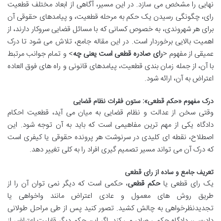
نهایی را مشخص می سازد. در این مسیر، آگاهی از ابعاد مختلف قطعیت
رای، چگونگی رسیدن یک حکم به مرحله قطعیت، و پیامدهای حقوقی آن
برای هر شهروندی، به خصوص کسانی که با مسائل قضایی سروکار دارند، از
اهمیت بالایی برخوردار است. در این مقاله جامع، تلاش می شود تا درک
عمیقی از مفهوم <
رای صادره قطعی است یعنی چه
> و تمام جوانب مرتبط
با آن، از جمله زمان بندی قطعیت، پیامدهای قانونی و راه های فوق العاده
اعتراض به آن، ارائه شود.
درک مفهوم «حکم قطعی»: ستون فقرات نظام قضایی
وقتی سخن از عدالت و نظام قضایی به میان می آید، قطعیت احکام
دادگاه یکی از مهم ترین مفاهیمی است که باید به آن توجه شود. این
اصطلاح، نقطه ای کلیدی در سرنوشت هر پرونده حقوقی یا کیفری است
که درک آن می تواند مسیر تصمیم گیری افراد را به کلی تغییر دهد.
تعریف جامع و ساده از رای قطعی
یک رای قطعی یا
حکم قطعی
، حکمی است که دیگر نمی توان آن را از
طریق روش های معمول و عادی اعتراض مانند واخواهی یا
تجدیدنظرخواهی به چالش کشید. تصور کنید پس از طی مراحل طولانی
دادرسی، دادگاه حکمی صادر می کند. اگر این حکم دیگر قابلیت اعتراض از