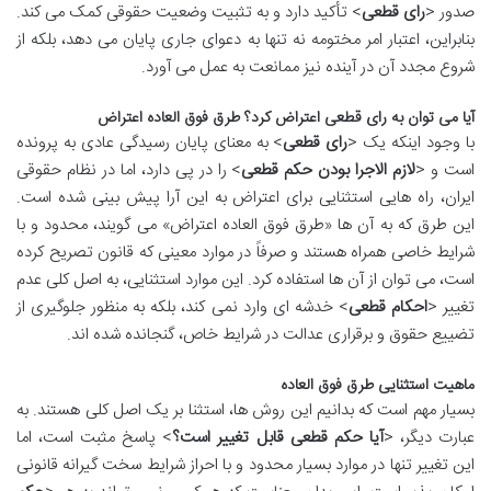
صدور <
رای قطعی
> تأکید دارد و به تثبیت وضعیت حقوقی کمک می کند.
بنابراین، اعتبار امر مختومه نه تنها به دعوای جاری پایان می دهد، بلکه از
شروع مجدد آن در آینده نیز ممانعت به عمل می آورد.
آیا می توان به رای قطعی اعتراض کرد؟ طرق فوق العاده اعتراض
با وجود اینکه یک <
رای قطعی
> به معنای پایان رسیدگی عادی به پرونده
است و <
لازم الاجرا بودن حکم قطعی
> را در پی دارد، اما در نظام حقوقی
ایران، راه هایی استثنایی برای اعتراض به این آرا پیش بینی شده است.
این طرق که به آن ها «طرق فوق العاده اعتراض» می گویند، محدود و با
شرایط خاصی همراه هستند و صرفاً در موارد معینی که قانون تصریح کرده
است، می توان از آن ها استفاده کرد. این موارد استثنایی، به اصل کلی عدم
تغییر <
احکام قطعی
> خدشه ای وارد نمی کند، بلکه به منظور جلوگیری از
تضییع حقوق و برقراری عدالت در شرایط خاص، گنجانده شده اند.
ماهیت استثنایی طرق فوق العاده
بسیار مهم است که بدانیم این روش ها، استثنا بر یک اصل کلی هستند. به
عبارت دیگر، <
آیا حکم قطعی قابل تغییر است؟
> پاسخ مثبت است، اما
این تغییر تنها در موارد بسیار محدود و با احراز شرایط سخت گیرانه قانونی