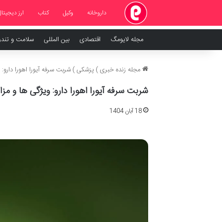
داروخانه
وکیل
کتاب
ارز دیجیتال
مجله لایومگ
اقتصادی
بین المللی
سلامت و تند
مجله زنده خبری
)
پزشکی
)
شربت سرفه آیورا اهورا دارو: 
شربت سرفه آیورا اهورا دارو: ویژگی ها و مزای
18 آبان 1404