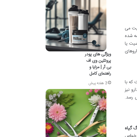
ایت می
ه شده
شیت یا
روهای
ویژگی های پودر
پروتئین وی اف
بی آر | مزایا و
راهنمای کامل
 که با
3 هفته پیش
رو نیز
 رسد.
 گیاه
 خواص