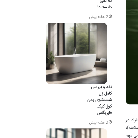
که نمی
دانستید!
2 هفته پیش
نقد و بررسی
کامل ژل
شستشوی بدن
کول کیک
فابریگاس
راد در
2 هفته پیش
شقه)،
می مهم