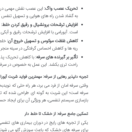
تحریک عصب واگ:
این عصب نقش مهمی در کن
به گشاد شدن راه های هوایی و تسهیل تنفس 
افزایش ترشحات برونشیال و رقیق کردن خلط:
ی
است. آیورامی با افزایش ترشحات رقیق و آبکی
کاهش غلظت موکوس و تسهیل خروج آن:
خلط 
ریه ها و کاهش احساس گرفتگی در سینه منجر 
تأثیر بر گیرنده های سرفه:
با کاهش تحریک پذیر
راحت تری بکشد. این عمل به خصوص در سرفه 
تجربه دلپذیر رهایی از سرفه: مهمترین فواید شربت آیورا ا
وقتی سرفه امان از فرد می برد، هر راه حلی که نوی
سرفه است؛ این شربت به گونه ای طراحی شده که تجرب
بازسازی سیستم تنفسی، هر ویژگی آن برای ایجاد حسی 
تسکین جامع سرفه: از خشک تا خلط دار
یکی از تجربه های رایج در دوران بیماری های تنفسی
برای سرفه های خشک که باعث سوزش گلو می شوند مو