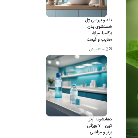
نقد و بررسی ژل
شستشوی بدن
برگامیا: مزایا،
معایب و قیمت
2 هفته پیش
دهانشویه ارتو
کین – ۷ ویژگی
برتر و مزایایی