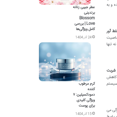
 و به
عطر جیبی زنانه
برندینی
Blossom
Love | بررسی
کامل ویژگی‌ها
ط آور
 خاصیت
24 آذر 1404
ه تنها
شربت
 کاهش
 سیستم
کرم مرطوب
کننده
دمودکسیلین: ۷
ویژگی کلیدی
برای پوست
ژگی می
15 آذر 1404
ت پاسخ