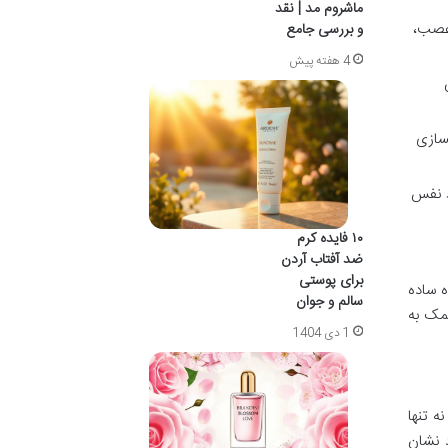
ماشروم مد | نقد
 عصب،
و بررسی جامع
4 هفته پیش
کسازی
د نفس
۱۰ فایده کرم
ضد آفتاب آردن
برای پوستی
ه ساده
سالم و جوان
کمک به
1 دی 1404
ه تنها
 نشان