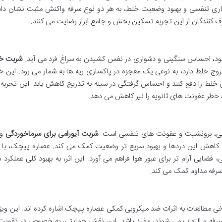
 تنفسی و بهبود وضعیت خلط، به هر دو نوع سرفه واکنش مثبت نشان داده
رف کنندگان از این تجربه تسکین بخش و جامع ابراز رضایت می کنند.
د، احساس سنگینی و دشواری در نفس کشیدن به سراغ فرد می آید.
شربت خل
خروج خلط دارد، به نوعی یک معجزه در پاکسازی ریه ها به شمار می رود. این
 خلط را دفع کنند و احساس گرفتگی در سینه به تدریج کاهش یابد. این تجربه ن
، خطر عفونت های ثانویه را نیز کاهش می دهد.
ردگی، برونشیت و عفونت های تنفسی است.
شربت آیورامی برای سرماخوردگی
و
ه کاهش این دردها و بهبود سریع تر وضعیت کمک می کند. عصاره پیچک، با
ایی آرام تر برای عبور هوا فراهم می آورد. این اثر، به بهبود کلی عملکرد
سرفه مداوم کمک می کند.
ی مطالعات به اثرات ضد میکروبی کمکی عصاره پیچک اشاره کرده اند. این وی
 به سرفه و التهاب می شوند، مفید باشد. این نقش حمایتی، به خصوص در تقوی