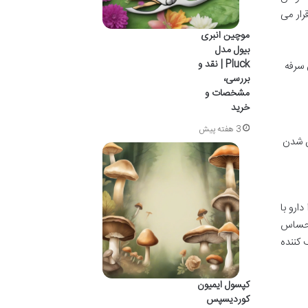
رار می
موچین انبری
بیول مدل
Pluck | نقد و
 سرفه
بررسی،
مشخصات و
خرید
3 هفته پیش
ن شدن
دارو با
احساس
 کننده
کپسول ایمیون
کوردیسپس