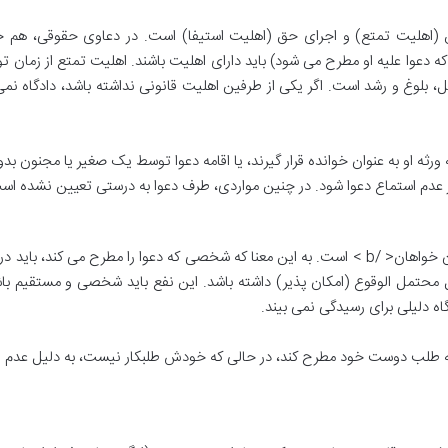
حق (اهلیت تمتع) و اجرای حق (اهلیت استیفا) است. در دعاوی حقوقی، هم خ
دعوا علیه او مطرح می شود) باید دارای اهلیت باشند. اهلیت تمتع از زمان تول
عقل، بلوغ و رشد است. اگر یکی از طرفین اهلیت قانونی نداشته باشد، دادگاه نمی
ثه او به عنوان خوانده قرار گیرند، یا اقامه دعوا توسط یک صغیر یا مجنون بد
ار عدم استماع دعوا شود. در چنین مواردی، طرف دعوا به درستی تعیین نشده اس
یکی از مهم ترین شرایط اقامه دعوا، < ب >ذینفع بودن خواهان< /b > است. به این معنا که شخصی که دعوا را مطرح می کند، ب
ل محتمل الوقوع (امکان پذیر) داشته باشد. این نفع باید شخصی و مستقیم باش
ه دلیلی برای رسیدگی نمی بیند.
لبه طلب دوست خود مطرح کند، در حالی که خودش طلبکار نیست، به دلیل عدم