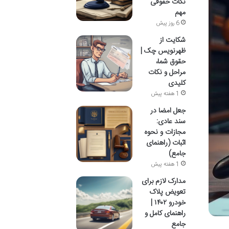
نکات حقوقی
مهم
6 روز پیش
شکایت از
ظهرنویس چک |
حقوق شما،
مراحل و نکات
کلیدی
1 هفته پیش
جعل امضا در
سند عادی:
مجازات و نحوه
اثبات (راهنمای
جامع)
1 هفته پیش
مدارک لازم برای
تعویض پلاک
خودرو ۱۴۰۲ |
راهنمای کامل و
جامع