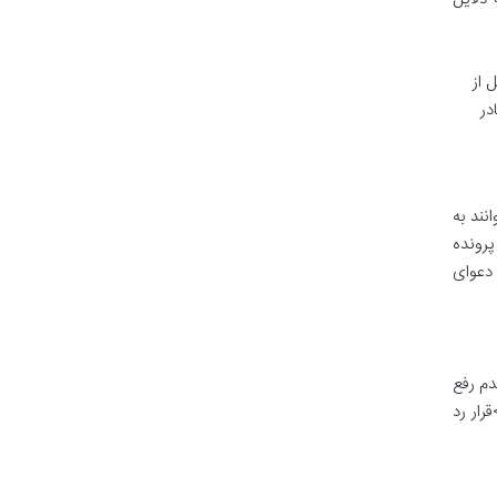
 از
در
نند به
پرونده
 دعوای
دم رفع
رار رد