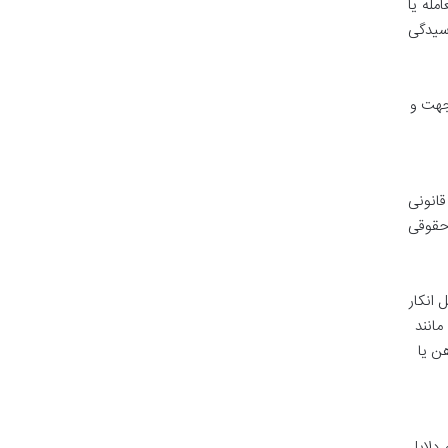
مله یا
رسیدگی
 جهت و
قانونی
 حقوقی
 انکار
مانند
ن یا
 دلایل