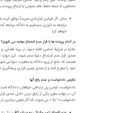
مختلفی، از جمله حفظ نظم عمومی یا ارجاع پرونده ب
مثال: اگر طرفین قراردادی صریحاً توافق کرده باش
مراجعه به داوری، مستقیم به دادگاه مراجعه کند
خواهد کرد.
در کدام پرونده ها با قرار عدم استماع مواجه می شویم؟ 
علاوه بر شرایط اساسی اقامه دعوا، در رویه قضایی و
صدور قرار عدم استماع دعوا منجر شوند. این موارد 
هستند که مانع از ورود دادگاه به ماهیت دعوا می شو
خود را مطرح کنند و از صدور چنین قراری پیشگیری نم
نقایص دادخواست و عدم رفع آنها
دادخواست، اولین پل ارتباطی خواهان با دادگاه اس
آن در مهلت مقرر، یکی از رایج ترین دلایل صدور قرار
دادخواست< /b > می شوند، اما اگر نقص بنیادین تر باشد، ممکن است به قرار عدم استماع ختم شود.
عدم الصاق تمبر مالیاتی به میزان کافی:
یکی از 