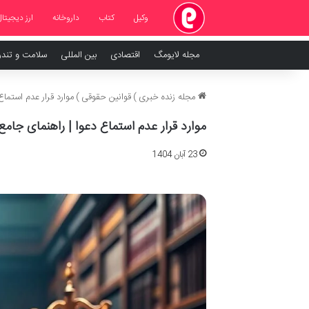
وکیل
کتاب
داروخانه
ارز دیجیتال
مجله لایومگ
اقتصادی
بین المللی
سلامت و تند
مجله زنده خبری
)
قوانین حقوقی
)
موارد قرار عدم استما
موارد قرار عدم استماع دعوا | راهنمای جام
23 آبان 1404