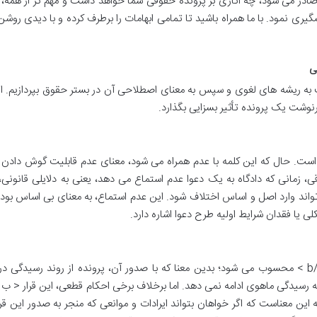
صادر می شود، چه آثاری بر پرونده حقوقی شما خواهد داشت و مهم تر از همه،
گیری نمود. با ما همراه باشید تا تمامی ابهامات را برطرف کرده و با دیدی روشن 
ی
ست به ریشه های لغوی و سپس به معنای اصطلاحی آن در بستر حقوق بپردازیم. ای
وشت یک پرونده تأثیر بسزایی بگذارد.
ست. حال که این کلمه با عدم همراه می شود، معنای عدم قابلیت گوش دادن 
، زمانی که دادگاه به یک دعوا عدم استماع می دهد، یعنی به دلایلی قانونی،
تواند وارد اصل و اساس اختلاف شود. این عدم استماع، به معنای بی اساس بود
ی یا فقدان شرایط اولیه طرح دعوا اشاره دارد.
قرار عدم استماع دعوا، یک < ب >قرار قاطع دعوا< /b > محسوب می شود؛ بدین معنا که با صدور آن، پرونده از روند رسیدگ
ه رسیدگی ماهوی ادامه نمی دهد. اما برخلاف برخی احکام قطعی، این قرار < ب >
مر مختومه به این معناست که اگر خواهان بتواند ایرادات و موانعی که منجر به صدور این ق