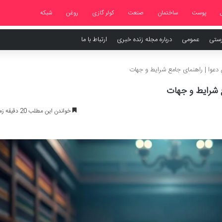
پوست
ساختمان
صنعت
کولر گازی
روغن
شبکه
رستی
عمومی
درباره مجله زنده خبری
ارتباط با ما
ع دعوا | راهنمای جامع شرایط و جهات
ع شرایط و جهات
خواندن این مطلب 20 دقیقه زمان میبرد