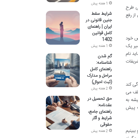
1 هفته پیش
ی طرح
شرایط سقط
از رفع
جنین قانونی در
ایران | راهنمای
کامل قوانین
اص خود
1402
سیر یک
1 هفته پیش
ید نام
گم شدن
شریفات
شناسنامه:
راهنمای کامل
مراحل و مدارک
(ثبت احوال)
گی کند
2 هفته پیش
وقف می
حق تحصیل در
یشه به
عقدنامه:
ت پیش
راهنمای جامع،
شرایط و آثار
حقوقی
ببینیم
2 هفته پیش