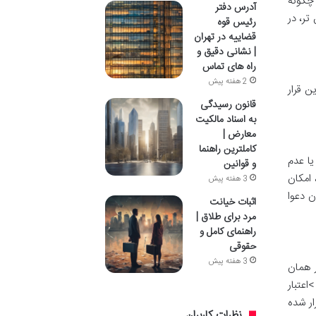
 چگونه
آدرس دفتر
تر، در
رئیس قوه
قضاییه در تهران
| نشانی دقیق و
راه های تماس
2 هفته پیش
ن قرار
قانون رسیدگی
به اسناد مالکیت
معارض |
کاملترین راهنما
یا عدم
و قوانین
 امکان
3 هفته پیش
ن دعوا
اثبات خیانت
مرد برای طلاق |
راهنمای کامل و
حقوقی
3 هفته پیش
ی در همان
اعتبار
رار شده
نظرات کاربران