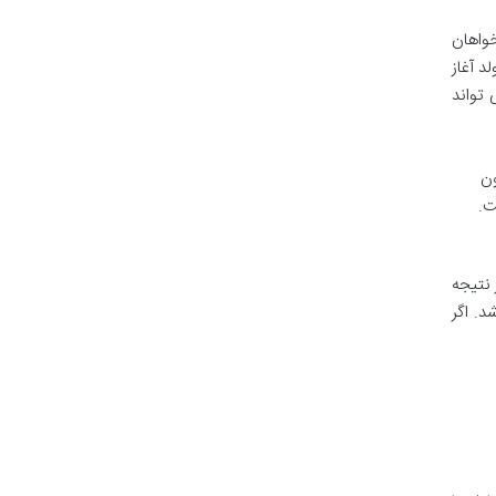
واهان
د آغاز
 تواند
ون
ت.
اید در نتیجه
د. اگر