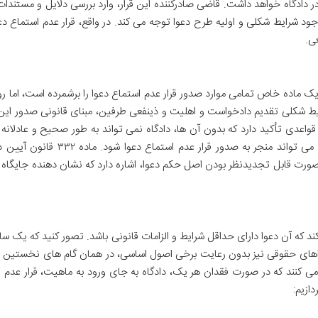
 دادگاه خواهد داشت. قاضی صادرکننده این قرار، وارد بررسی دلایل و مستندا
جود شرایط شکلی و اولیه طرح دعوا توجه می کند. در واقع، قرار عدم استماع د
ی.
ک ماده خاص تمامی موارد صدور قرار عدم استماع دعوا را برشمرده است، اما ر
ط شکلی تقدیم دادخواست و اهلیت و ذینفعی طرفین، مبنای قانونی صدور این ق
واعدی تأکید دارد که بدون آن ها، دادگاه نمی تواند به طور صحیح و عادلانه
دعوا رسیدگی کند. عدم رعایت هر یک از این اصول، می تواند منجر به صدور قرار عدم استم
 صورت قابل تجدیدنظر بودن اصل حکم دعوا، اشاره دارد که نشان دهنده جایگاه 
کند که آن دعوا دارای حداقل شرایط و الزامات قانونی باشد. تصور کنید که یک س
عواهای حقوقی نیز بدون رعایت برخی اصول اساسی، در همان گام های نخستین 
ی کنند که در صورت فقدان هر یک، دادگاه به جای ورود به ماهیت، قرار عدم 
دازیم: