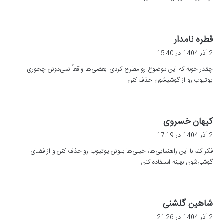
گ
قطره نامدار
ف
2 آذر 1404 در 15:40
ت
چقدر خوبه که این موضوع رو مطرح کردی. بعضی‌ها واقعاً نمی‌دونن چجوری
:
یوتیوب رو از گوشیشون حذف کنن.
گ
کیهان خسروی
ف
2 آذر 1404 در 17:19
ت
فکر کنم با این راهنمایی‌ها، خیلی‌ها بتونن یوتیوب رو حذف کنن و از فضای
:
گوشی‌شون بهینه استفاده کنن.
گ
شاهین گلشنی
ف
2 آذر 1404 در 21:26