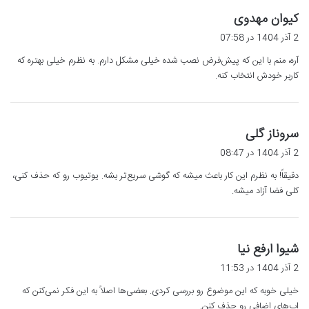
گ
کیوان مهدوی
ف
2 آذر 1404 در 07:58
ت
آره، منم با این که پیش‌فرض نصب شده خیلی مشکل دارم. به نظرم خیلی بهتره که
:
کاربر خودش انتخاب کنه.
گ
سروناز گلی
ف
2 آذر 1404 در 08:47
ت
دقیقاً! به نظرم این کار باعث میشه که گوشی سریع‌تر بشه. یوتیوب رو که حذف کنی،
:
کلی فضا آزاد میشه.
گ
شیوا ارفع نیا
ف
2 آذر 1404 در 11:53
ت
خیلی خوبه که این موضوع رو بررسی کردی. بعضی‌ها اصلاً به این فکر نمی‌کنن که
:
اپ‌های اضافی رو حذف کنن.