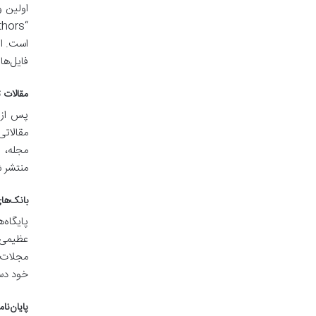
اولین و
است. ای
فایل‌ها
مقالات 
مقالاتی
مجله، ا
منتشر ش
بانک‌ها
عظیمی ا
مجلات م
خود دس
پایان‌نا