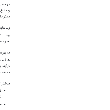
در بسیا
و دفاع 
دیگر دا
وب‌سای
برخی دا
عموم مر
در بررس
هنگام ب
فرآیند 
نمونه م
ساختار 
ت
ا
س