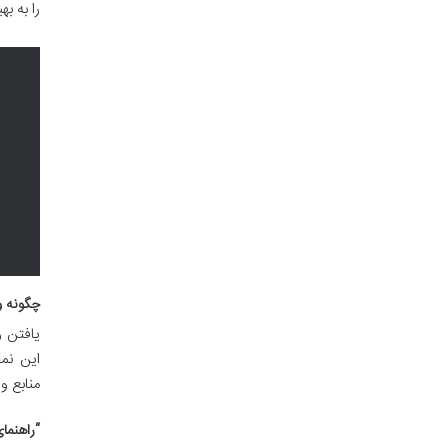
را به ب
چگونه و
یافتن و
این نمو
منابع و
“راهنمای نویسندگ