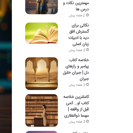
مهمترین نکات و
درس ها
2 هفته پیش
نکاتی برای
گسترش افق
دید با ادبیات
زبان اصلی
3 هفته پیش
خلاصه کتاب
پیامبر و رازهای
دل | جبران خلیل
جبران
3 هفته پیش
کاملترین خلاصه
کتاب او… کمی
قبل از واقعه |
مهسا ذوالفقاری
3 هفته پیش