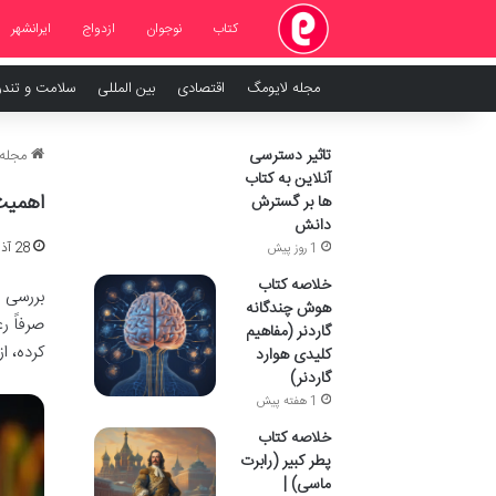
کتاب
نوجوان
ازدواج
ایرانشهر
مجله لایومگ
اقتصادی
بین المللی
سلامت و تند
تاثیر دسترسی
مجله 
آنلاین به کتاب
اهمیت
ها بر گسترش
دانش
28 آذر 1404
1 روز پیش
خلاصه کتاب
بررسی د
هوش چندگانه
صرفاً ر
گاردنر (مفاهیم
کرده، ا
کلیدی هوارد
گاردنر)
1 هفته پیش
خلاصه کتاب
پطر کبیر (رابرت
ماسی) |