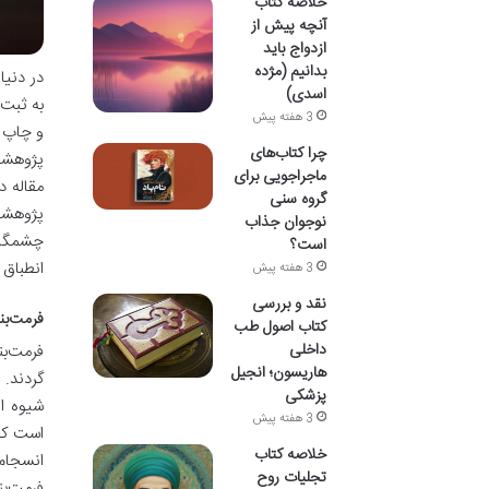
خلاصه کتاب
آنچه پیش از
ازدواج باید
بدانیم (مژده
در دنیا
اسدی)
به ثبت
3 هفته پیش
و چاپ م
چرا کتاب‌های
ماجراجویی برای
مقاله د
گروه سنی
پژوهشگر
نوجوان جذاب
چشمگیری
است؟
انطباق 
3 هفته پیش
نقد و بررسی
فرمت‌بن
کتاب اصول طب
داخلی
فرمت‌بن
هاریسون؛ انجیل
گردند. 
پزشکی
شیوه ار
3 هفته پیش
است که 
خلاصه کتاب
انسجام 
تجلیات روح
فرمت‌بن