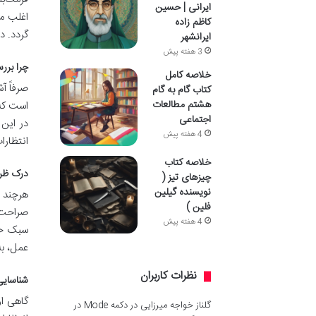
ایرانی | حسین
اغلب من
کاظم زاده
گردد. د
ایرانشهر
3 هفته پیش
چرا برر
خلاصه کامل
صرفاً آ
کتاب گام به گام
هشتم مطالعات
است که 
اجتماعی
در این 
4 هفته پیش
انتظارا
خلاصه کتاب
درک ظرا
چیزهای تیز (
نویسنده گیلین
هرچند م
فلین )
صراحت 
4 هفته پیش
سبک خاص
عمل، به
نظرات کاربران
شناسایی
گاهی او
گلناز خواجه میرزایی
در
دکمه Mode در