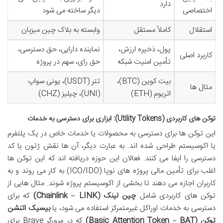
دارد
اختصاصی
دیگر ساخته می شود
استقلال
کاملاً مستقل
وابسته به بلاک چین میزبان
پول، ذخیره ارزش،
نماینده دارایی، حق دسترسی،
کاربرد اصلی
تأمین امنیت شبکه
حق رای، سهم در پروژه
بیت کوین (BTC)،
تتر (USDT)، یونی سواپ
مثال ها
اتریوم (ETH)
(UNI)، چیلیز (CHZ)
توکن های کاربردی (Utility Tokens): ابزاری برای دسترسی به خدمات
این توکن ها برای دسترسی به محصولات یا خدمات خاص در یک پلتفرم
یا اکوسیستم طراحی شده اند. به عبارت دیگر، آن ها نقش ژتون یا کد
دسترسی را ایفا می کنند. فعالان این حوزه دریافته اند که این توکن ها
اغلب برای تأمین مالی پروژه های نوپا (ICO/IDO) به کار می روند و به
کاربران اجازه می دهند تا بخشی از اکوسیستم پروژه شوند. مثال هایی از
توکن های کاربردی شامل
چین لینک (Chainlink – LINK)
که برای
دسترسی به خدمات اوراکل غیرمتمرکز استفاده می شود، یا
بیسیک اتنشن
توکن (Basic Attention Token – BAT)
که در مرورگر Brave برای