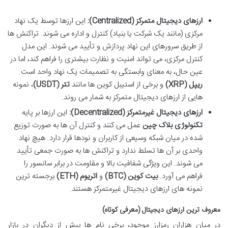
ارزهای دیجیتال متمرکز (Centralized):
این ارزها توسط یک نهاد
مرکزی (مانند یک شرکت یا بنیاد) کنترل و اداره می شوند. تراکنش ها
از طریق سرورهای این نهاد پردازش و تأیید می شوند. این مدل
کنترل مرکزی، می تواند امنیت و نظارت بیشتری را فراهم کند، اما در
عین حال، به معنای وابستگی به تصمیمات یک نهاد واحد است.
ریپل (XRP)
و برخی از استیبل کوین ها مانند
تتر (USDT)
، نمونه
هایی از ارزهای دیجیتال متمرکز به شمار می روند.
ارزهای دیجیتال غیرمتمرکز (Decentralized):
این ارزها بر پایه
تکنولوژی بلاک چین
عمل می کنند و کنترل آن ها به صورت توزیع
شده در میان شبکه وسیعی از کاربران و نودها قرار دارد. هیچ نهاد
واحدی بر آن ها تسلط ندارد و تراکنش ها به صورت جمعی تأیید
می شوند. این ویژگی شفافیت بالا و مقاومت در برابر سانسور را
فراهم می آورد.
بیت کوین (BTC)
و
اتریوم (ETH)
برجسته ترین
نمونه های ارزهای دیجیتال غیرمتمرکز هستند.
معروف ترین ارزهای دیجیتال (معرفی کوتاه)
در میان هزاران رمزارز موجود، برخی نام ها بیش از دیگران در بازار