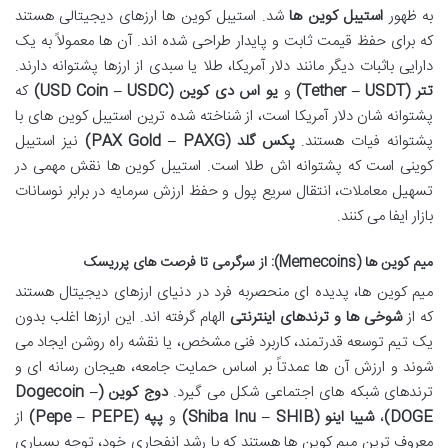
به ظهور
استیبل کوین ها
شد. استیبل کوین ها ارزهای دیجیتالی هستند
که برای حفظ قیمت ثابت و پایدار طراحی شده اند. آن ها معمولاً به یک
دارایی باثبات دیگر مانند دلار آمریکا، طلا یا سبدی از ارزها پشتوانه دارند.
تتر (Tether – USDT)
و
یو اس دی کوین (USD Coin – USDC)
که
پشتوانه شان دلار آمریکا است، از شناخته شده ترین استیبل کوین های با
پشتوانه فیات هستند.
پکس گلد (PAX Gold – PAXG)
نیز استیبل
کوینی است که پشتوانه اش طلا است. استیبل کوین ها نقش مهمی در
تسهیل معاملات، انتقال سریع پول و حفظ ارزش سرمایه در برابر نوسانات
بازار ایفا می کنند.
میم کوین ها (Memecoins): از سرگرمی تا فرصت های پرریسک
میم کوین ها، پدیده ای منحصربه فرد در دنیای ارزهای دیجیتال هستند
که از
شوخی ها و ترندهای اینترنتی
الهام گرفته اند. این ارزها اغلب بدون
یک تیم توسعه قدرتمند، کاربرد فنی مشخص، یا نقشه راه روشن ایجاد می
شوند و ارزش آن ها عمدتاً بر اساس حمایت جامعه، هیجان رسانه ای و
ترندهای شبکه های اجتماعی شکل می گیرد.
دوج کوین (Dogecoin –
DOGE)
،
شیبا اینو (Shiba Inu – SHIB)
و
پپه (Pepe – PEPE)
از
معروف ترین میم کوین ها هستند که با رشد انفجاری خود، توجه بسیاری