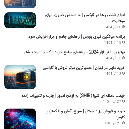
انواع شاخص ها در فارکس | ۱۰ شاخص ضروری برای
موفقیت
30 آذر 1404
برنامه میانگین گیری بورس | راهنمای جامع و ابزار افزایش سود
15 آذر 1404
بهترین ماینر بازار 2024 – راهنمای جامع خرید و کسب سود بیشتر
13 آذر 1404
خرید ماینر در تهران | معتبرترین مرکز فروش با گارانتی
13 آذر 1404
قیمت لحظه ای شیبا (SHIB) به تومان امروز | چارت و تغییرات زنده
27 آبان 1404
خرید و فروش ارز دیجیتال | سریع، آسان و با کمترین
کارمزد
21 آبان 1404