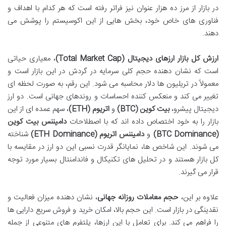
در بازار از مرز ده هزار عنوان نیز فراتر رفته است که هر کدام با اهداف و
فناوری های خاص خود، بخش هایی از این اکوسیستم را پوشش می
دهند.
ارزش کل بازار ارزهای دیجیتال (Total Market Cap)
، معیاری حیاتی
است که نشان دهنده حجم کلی سرمایه در گردش در این بازار است و
معمولاً در تریلیون ها دلار محاسبه می شود. این رقم، به صورت لحظه ای
تغییر می کند و منعکس کننده احساسات و روندهای جهانی است. دو ارز
دیجیتال پیشرو،
بیت کوین (BTC)
و
اتریوم (ETH)
، سهم عمده ای از این
بازار را به خود اختصاص داده اند که با اصطلاحات
دامیننس بیت کوین
(BTC Dominance)
و
دامیننس اتریوم (ETH Dominance)
شناخته
می شوند. این شاخص ها، نمایانگر قدرت نسبی این دو ارز در مقایسه با
کل بازار هستند و در تحلیل های تکنیکال و فاندامنتال بسیار مورد توجه
قرار می گیرند.
علاوه بر این،
حجم معاملات روزانه جهانی
، نشان دهنده میزان فعالیت و
نقدینگی در بازار است. این حجم بالا، امکان خرید و فروش سریع دارایی ها
را فراهم می کند. برای تعامل با این ارزها، پلتفرم های متنوعی از جمله