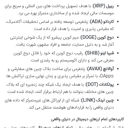
ریپل (XRP):
با هدف تسهیل پرداخت های بین المللی و سریع برای
موسسات مالی ایجاد شده و از ساختاری متمرکز بهره می برد.
کاردانو (ADA):
پلتفرمی توسعه یافته بر اساس تحقیقات آکادمیک،
که مقیاس پذیری و امنیت را هدف قرار داده است.
دوج کوین (DOGE):
میم کوین پیشرو که از یک شوخی اینترنتی
آغاز شد و به دلیل حمایت جامعه و افراد مشهور، شهرت یافت.
شیبا اینو (SHIB):
رقیب دوج کوین که خود را قاتل دوج کوین
معرفی می کند و دارای اکوسیستم رو به رشدی است.
آوالانچ (AVAX):
پلتفرمی برای ساخت بلاک چین های سفارشی و
DApps، با تمرکز بر مقیاس پذیری و زمان نهایی سازی تراکنش ها.
پولکادات (DOT):
با هدف ایجاد یک شبکه چند زنجیره ای که بلاک
چین های مختلف بتوانند با هم ارتباط برقرار کنند، ایجاد شده است.
چین لینک (LINK):
شبکه ای از اوراکل های غیرمتمرکز که داده های
دنیای واقعی را به قراردادهای هوشمند منتقل می کند.
کاربردهای تمام ارزهای دیجیتال در دنیای واقعی
فراتر از گمانه زنی های مالی،
تمام ارزهای دیجیتال
کاربردهای عملی و