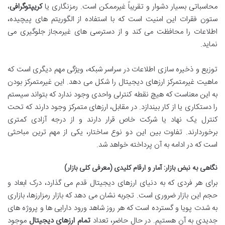
محاسباتی بسیار دشوار و تقریباً غیرممکن است. رمزنگاری یا
کریپتوگرافی
،
ستون فقرات این امنیت است که با استفاده از الگوریتم های پیچیده،
اطلاعات را محافظت می کند و از دسترسی های غیرمجاز جلوگیری می
نماید.
توزیع و ذخیره سازی اطلاعات در سراسر شبکه، ویژگی مهم دیگری است که
ماهیت غیرمتمرکز ارزهای دیجیتال را شکل می دهد. این غیرمتمرکز بودن
به این معناست که هیچ نقطه کنترلی واحدی وجود ندارد که بتواند سیستم
را دستکاری یا از کار بیندازد. در مقابل، ارزهای متمرکز وجود دارند که تحت
کنترل یک نهاد یا شرکت خاص قرار دارند و از درجه آزادی کمتری
برخوردارند. تفاوت بین این دو نوع ساختار، یکی از مهم ترین مباحثی
است که در ادامه به آن پرداخته خواهد شد.
نگاهی به نبض بازار: آمار و ارقام کلیدی (معرفی کلی بازار)
برای هر فردی که به دنیای ارزهای دیجیتال قدم می گذارد، درک ابعاد و
حجم این بازار ضروری است. تجربه نشان می دهد که بازار رمزارزها، بازاری
به شدت پویا و گسترده است که هر روز شاهد ورود دارایی ها و پروژه های
جدیدی به آن هستیم. در حال حاضر، تعداد
تمام ارزهای دیجیتال
موجود