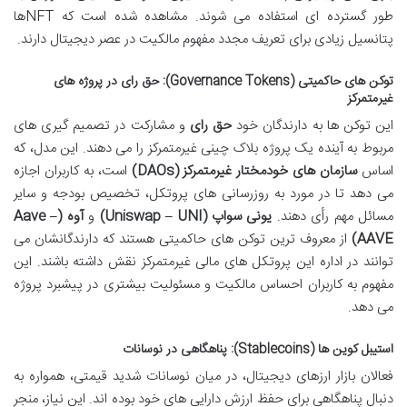
طور گسترده ای استفاده می شوند. مشاهده شده است که NFTها
پتانسیل زیادی برای تعریف مجدد مفهوم مالکیت در عصر دیجیتال دارند.
توکن های حاکمیتی (Governance Tokens): حق رای در پروژه های
غیرمتمرکز
این توکن ها به دارندگان خود
حق رای
و مشارکت در تصمیم گیری های
مربوط به آینده یک پروژه بلاک چینی غیرمتمرکز را می دهند. این مدل، که
اساس
سازمان های خودمختار غیرمتمرکز (DAOs)
است، به کاربران اجازه
می دهد تا در مورد به روزرسانی های پروتکل، تخصیص بودجه و سایر
مسائل مهم رأی دهند.
یونی سواپ (Uniswap – UNI)
و
آوه (Aave –
AAVE)
از معروف ترین توکن های حاکمیتی هستند که دارندگانشان می
توانند در اداره این پروتکل های مالی غیرمتمرکز نقش داشته باشند. این
مفهوم به کاربران احساس مالکیت و مسئولیت بیشتری در پیشبرد پروژه
می دهد.
استیبل کوین ها (Stablecoins): پناهگاهی در نوسانات
فعالان بازار ارزهای دیجیتال، در میان نوسانات شدید قیمتی، همواره به
دنبال پناهگاهی برای حفظ ارزش دارایی های خود بوده اند. این نیاز، منجر