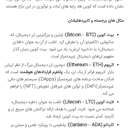
نشان داده است که کوین ها، پایه های ثبات و نوآوری در این بازار هستند.
مثال های برجسته و کاربردهایشان:
بیت کوین (Bitcoin – BTC):
اولین و بزرگترین ارز دیجیتال، که
ساتوشی ناکاموتو آن را معرفی کرد. اغلب از آن به عنوان «طلای
دیجیتال» یا «ذخیره ارزش» یاد می شود. بیت کوین بنیان گذار
مفهوم ارزهای دیجیتال غیرمتمرکز است.
اتریوم (Ethereum – ETH):
دومین ارز دیجیتال بزرگ از نظر ارزش
بازار. اتریوم فراتر از یک ارز، یک
پلتفرم قراردادهای هوشمند
است که
امکان ساخت برنامه های غیرمتمرکز (DApps)، سیستم های مالی
غیرمتمرکز (DeFi) و توکن های غیرقابل تعویض (NFT) را فراهم
می کند.
لایت کوین (Litecoin – LTC):
اغلب به عنوان «نقره دیجیتال»
شناخته می شود. لایت کوین با هدف ارائه تراکنش های سریع تر و
کارمزد کمتر نسبت به بیت کوین ایجاد شد.
کاردانو (Cardano – ADA):
پلتفرمی با رویکرد علمی و مبتنی بر