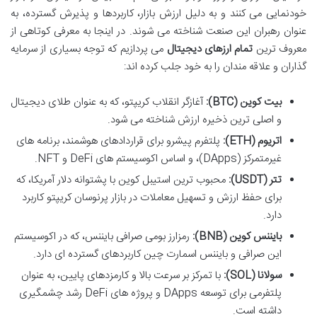
خودنمایی می کنند و به دلیل ارزش بازار، کاربردها و پذیرش گسترده، به
عنوان رهبران این صنعت شناخته می شوند. در اینجا به معرفی کوتاهی از
معروف ترین
تمام ارزهای دیجیتال
می پردازیم که توجه بسیاری از سرمایه
گذاران و علاقه مندان را به خود جلب کرده اند:
بیت کوین (BTC):
آغازگر انقلاب کریپتو، که به عنوان طلای دیجیتال
و اصلی ترین ذخیره ارزش شناخته می شود.
اتریوم (ETH):
پلتفرم پیشرو برای قراردادهای هوشمند، برنامه های
غیرمتمرکز (DApps)، و اساس اکوسیستم های DeFi و NFT.
تتر (USDT):
محبوب ترین استیبل کوین با پشتوانه دلار آمریکا، که
برای حفظ ارزش و تسهیل معاملات در بازار پرنوسان کریپتو کاربرد
دارد.
بایننس کوین (BNB):
رمزارز بومی صرافی بایننس، که در اکوسیستم
این صرافی و بایننس اسمارت چین کاربردهای گسترده ای دارد.
سولانا (SOL):
با تمرکز بر سرعت بالا و کارمزدهای پایین، به عنوان
پلتفرمی برای توسعه DApps و پروژه های DeFi رشد چشمگیری
داشته است.