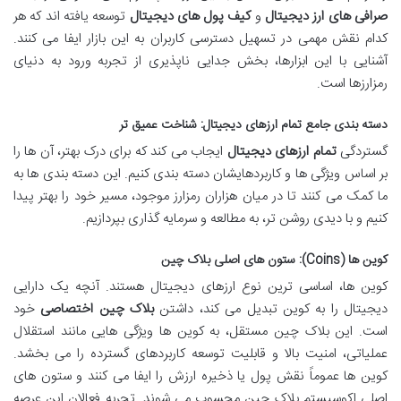
صرافی های ارز دیجیتال
و
کیف پول های دیجیتال
توسعه یافته اند که هر
کدام نقش مهمی در تسهیل دسترسی کاربران به این بازار ایفا می کنند.
آشنایی با این ابزارها، بخش جدایی ناپذیری از تجربه ورود به دنیای
رمزارزها است.
دسته بندی جامع تمام ارزهای دیجیتال: شناخت عمیق تر
گستردگی
تمام ارزهای دیجیتال
ایجاب می کند که برای درک بهتر، آن ها را
بر اساس ویژگی ها و کاربردهایشان دسته بندی کنیم. این دسته بندی ها به
ما کمک می کنند تا در میان هزاران رمزارز موجود، مسیر خود را بهتر پیدا
کنیم و با دیدی روشن تر، به مطالعه و سرمایه گذاری بپردازیم.
کوین ها (Coins): ستون های اصلی بلاک چین
کوین ها، اساسی ترین نوع ارزهای دیجیتال هستند. آنچه یک دارایی
دیجیتال را به کوین تبدیل می کند، داشتن
بلاک چین اختصاصی
خود
است. این بلاک چین مستقل، به کوین ها ویژگی هایی مانند استقلال
عملیاتی، امنیت بالا و قابلیت توسعه کاربردهای گسترده را می بخشد.
کوین ها عموماً نقش پول یا ذخیره ارزش را ایفا می کنند و ستون های
اصلی اکوسیستم بلاک چین محسوب می شوند. تجربه فعالان این عرصه