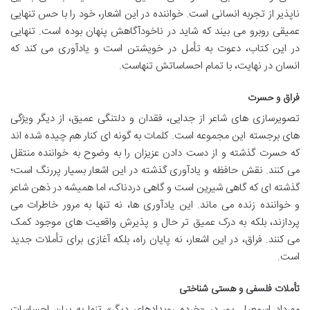
ناپذیر از تجربه انسانی است. خواننده در این اشعار، خود را با حس تنهایی
عمیقی روبرو می بیند که شاید در ناخودآگاهش پنهان بوده است. تنهایی
در این کتاب، دعوت به تأمل در خویشتن است و یادآوری می کند که
انسان در نهایت، با تمام احساساتش تنهاست.
فراق و حسرت
تصویرسازی های شاعر از جدایی، فقدان و دلتنگی عمیق، از دیگر ویژگی
های برجسته این مجموعه است. کلمات به گونه ای کنار هم چیده شده اند
که حسرت گذشته و از دست دادن عزیزان را به وضوح به خواننده منتقل
می کنند. نقش حافظه و یادآوری گذشته در این اشعار بسیار پررنگ است؛
گذشته ای که گاهی شیرین است و گاهی دردناک، اما همیشه در ذهن شاعر
و خواننده زنده می ماند. این یادآوری ها، نه تنها به مرور خاطرات می
پردازند، بلکه به درک عمیق تر حال و پذیرش واقعیت های موجود کمک
می کنند. فراق، در این اشعار، نه پایان راه، بلکه آغازی برای تأملات جدید
است.
تأملات فلسفی و هستی شناختی
مهرداد اسمعیل پور در «خرده رویدادهای دیگر» تنها به بیان احساسات