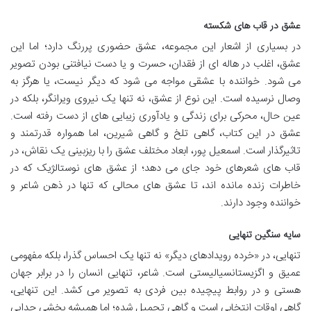
عشق در قاب های شکسته
در بسیاری از اشعار این مجموعه، عشق حضوری پررنگ دارد؛ اما این
عشق، اغلب در هاله ای از فقدان، حسرت و یا دست نیافتنی بودن تصویر
می شود. خواننده با عشقی مواجه می شود که دیگر نیست، یا هرگز به
وصال نرسیده است. این نوع از عشق، نه تنها یک نیروی ویرانگر، بلکه در
عین حال، محرکی برای زندگی و یادآوری زیبایی های از دست رفته است.
عشق در این کتاب، گاهی تلخ و گاهی شیرین، اما همواره قدرتمند و
تاثیرگذار است. اسمعیل پور، ابعاد مختلف عشق را با ریزبینی یک نقاش، در
قاب های شعرهای خود جای می دهد؛ از عشق های نوستالژیک که در
خاطرات زنده مانده اند، تا عشق های محالی که تنها در ذهن شاعر و
خواننده وجود دارند.
سایه سنگین تنهایی
تنهایی، در «خرده رویدادهای دیگر» نه تنها یک احساس گذرا، بلکه مفهومی
عمیق و اگزیستانسیالیستی است. شاعر، تنهایی انسان را در برابر جهان
هستی و در روابط پیچیده بین فردی به تصویر می کشد. این تنهایی،
گاهی اوقات انتخابی است و گاهی تحمیل شده؛ اما همیشه بخشی جدایی