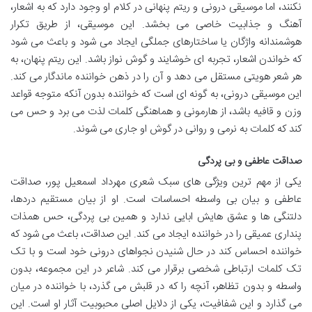
نکنند، اما موسیقی درونی و ریتم پنهانی در کلام او وجود دارد که به اشعار،
آهنگ و جذابیت خاصی می بخشد. این موسیقی، از طریق تکرار
هوشمندانه واژگان یا ساختارهای جملگی ایجاد می شود و باعث می شود
که خواندن اشعار، تجربه ای خوشایند و گوش نواز باشد. این ریتم پنهان، به
هر شعر هویتی مستقل می دهد و آن را در ذهن خواننده ماندگار می کند.
این موسیقی درونی، به گونه ای است که خواننده بدون آنکه متوجه قواعد
وزن و قافیه باشد، از هارمونی و هماهنگی کلمات لذت می برد و حس می
کند که کلمات به نرمی و روانی در گوش او جاری می شوند.
صداقت عاطفی و بی پردگی
یکی از مهم ترین ویژگی های سبک شعری مهرداد اسمعیل پور، صداقت
عاطفی و بیان بی واسطه احساسات است. او از بیان مستقیم دردها،
دلتنگی ها و عشق هایش ابایی ندارد و همین بی پردگی، حس همذات
پنداری عمیقی را در خواننده ایجاد می کند. این صداقت، باعث می شود که
خواننده احساس کند در حال شنیدن نجواهای درونی خود است و با تک
تک کلمات ارتباطی شخصی برقرار می کند. شاعر در این مجموعه، بدون
واسطه و بدون تظاهر، آنچه را که در قلبش می گذرد، با خواننده در میان
می گذارد و این شفافیت، یکی از دلایل اصلی محبوبیت آثار او است. این