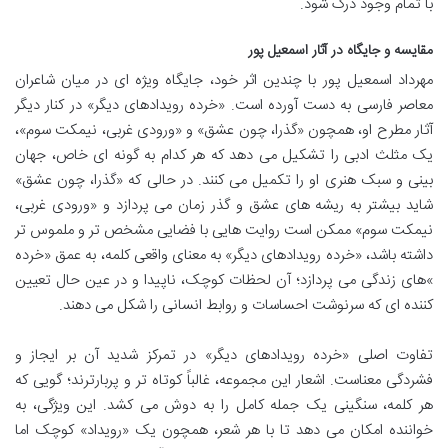
با تمام وجود درک شود.
مقایسه و جایگاه در آثار اسمعیل پور
مهرداد اسمعیل پور با چندین اثر خود، جایگاه ویژه ای در میان شاعران
معاصر فارسی به دست آورده است. «خرده رویدادهای دیگر» در کنار دیگر
آثار مطرح او، همچون «گذرا، چون عشق» و «ورودی غربی، نیمکت سوم»،
یک مثلث ادبی را تشکیل می دهد که هر کدام به گونه ای خاص، جهان
بینی و سبک هنری او را تکمیل می کنند. در حالی که «گذرا، چون عشق»
شاید بیشتر به ریشه های عشق و گذر زمان می پردازد و «ورودی غربی،
نیمکت سوم» ممکن است روایت هایی با فضایی مشخص تر و ملموس تر
داشته باشد، «خرده رویدادهای دیگر» به معنای واقعی کلمه، به عمق «خرده
»های زندگی می پردازد؛ آن لحظات کوچک، ناپیدا و در عین حال تعیین
کننده ای که سرنوشت احساسات و روابط انسانی را شکل می دهند.
تفاوت اصلی «خرده رویدادهای دیگر» در تمرکز شدید آن بر ایجاز و
فشردگی معناست. اشعار این مجموعه، غالباً کوتاه تر و پربارترند؛ گویی که
هر کلمه، سنگینی یک جمله کامل را به دوش می کشد. این ویژگی، به
خواننده امکان می دهد تا با هر شعر، همچون یک «رویداد» کوچک اما