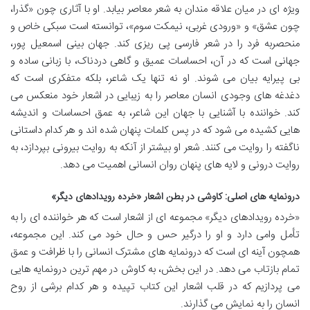
ویژه ای در میان علاقه مندان به شعر معاصر بیابد. او با آثاری چون «گذرا،
چون عشق» و «ورودی غربی، نیمکت سوم»، توانسته است سبکی خاص و
منحصربه فرد را در شعر فارسی پی ریزی کند. جهان بینی اسمعیل پور،
جهانی است که در آن، احساسات عمیق و گاهی دردناک، با زبانی ساده و
بی پیرایه بیان می شوند. او نه تنها یک شاعر، بلکه متفکری است که
دغدغه های وجودی انسان معاصر را به زیبایی در اشعار خود منعکس می
کند. خواننده با آشنایی با جهان این شاعر، به عمق احساسات و اندیشه
هایی کشیده می شود که در پس کلمات پنهان شده اند و هر کدام داستانی
ناگفته را روایت می کنند. شعر او بیشتر از آنکه به روایت بیرونی بپردازد، به
روایت درونی و لایه های پنهان روان انسانی اهمیت می دهد.
درونمایه های اصلی: کاوشی در بطن اشعار «خرده رویدادهای دیگر»
«خرده رویدادهای دیگر» مجموعه ای از اشعار است که هر خواننده ای را به
تأمل وامی دارد و او را درگیر حس و حال خود می کند. این مجموعه،
همچون آینه ای است که درونمایه های مشترک انسانی را با ظرافت و عمق
تمام بازتاب می دهد. در این بخش، به کاوش در مهم ترین درونمایه هایی
می پردازیم که در قلب اشعار این کتاب تپیده و هر کدام برشی از روح
انسان را به نمایش می گذارند.