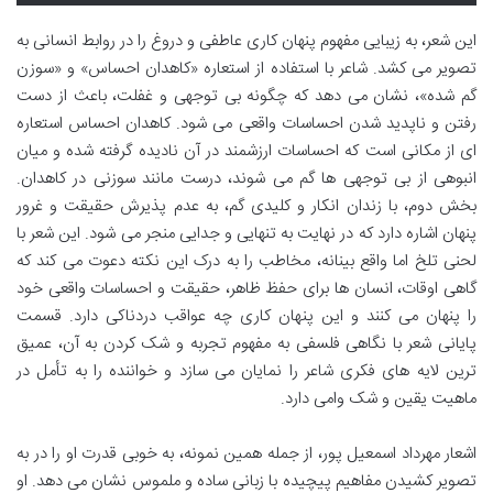
این شعر، به زیبایی مفهوم پنهان کاری عاطفی و دروغ را در روابط انسانی به
تصویر می کشد. شاعر با استفاده از استعاره «کاهدان احساس» و «سوزن
گم شده»، نشان می دهد که چگونه بی توجهی و غفلت، باعث از دست
رفتن و ناپدید شدن احساسات واقعی می شود. کاهدان احساس استعاره
ای از مکانی است که احساسات ارزشمند در آن نادیده گرفته شده و میان
انبوهی از بی توجهی ها گم می شوند، درست مانند سوزنی در کاهدان.
بخش دوم، با زندان انکار و کلیدی گم، به عدم پذیرش حقیقت و غرور
پنهان اشاره دارد که در نهایت به تنهایی و جدایی منجر می شود. این شعر با
لحنی تلخ اما واقع بینانه، مخاطب را به درک این نکته دعوت می کند که
گاهی اوقات، انسان ها برای حفظ ظاهر، حقیقت و احساسات واقعی خود
را پنهان می کنند و این پنهان کاری چه عواقب دردناکی دارد. قسمت
پایانی شعر با نگاهی فلسفی به مفهوم تجربه و شک کردن به آن، عمیق
ترین لایه های فکری شاعر را نمایان می سازد و خواننده را به تأمل در
ماهیت یقین و شک وامی دارد.
اشعار مهرداد اسمعیل پور، از جمله همین نمونه، به خوبی قدرت او را در به
تصویر کشیدن مفاهیم پیچیده با زبانی ساده و ملموس نشان می دهد. او