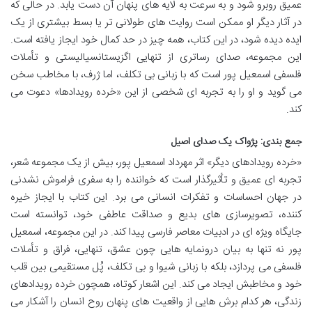
عمیق روبرو شود و به سرعت به لایه های پنهان آن دست یابد. در حالی که
در آثار دیگر او ممکن است روایت های طولانی تر یا بسط بیشتری از یک
ایده دیده شود، در این کتاب، همه چیز در حد کمال خود ایجاز یافته است.
این مجموعه، صدای رساتری از تنهایی اگزیستانسیالیستی و تأملات
فلسفی اسمعیل پور است که با زبانی بی تکلف، اما ژرف، با مخاطب سخن
می گوید و او را به تجربه ای شخصی از این «خرده رویدادها» دعوت می
کند.
جمع بندی: پژواک یک صدای اصیل
«خرده رویدادهای دیگر» اثر مهرداد اسمعیل پور، بیش از یک مجموعه شعر،
تجربه ای عمیق و تأثیرگذار است که خواننده را به سفری فراموش نشدنی
در جهان احساسات و تفکرات انسانی می برد. این کتاب با ایجاز خیره
کننده، تصویرسازی های بدیع و صداقت عاطفی خود، توانسته است
جایگاه ویژه ای در ادبیات معاصر فارسی پیدا کند. در این مجموعه، اسمعیل
پور نه تنها به بیان درونمایه هایی چون عشق، تنهایی، فراق و تأملات
فلسفی می پردازد، بلکه با زبانی شیوا و بی تکلف، پُل مستقیمی بین قلب
خود و مخاطبش ایجاد می کند. این اشعار کوتاه، همچون خرده رویدادهای
زندگی، هر کدام برش هایی از واقعیت های پنهان روح انسان را آشکار می