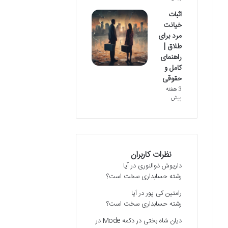
اثبات
خیانت
مرد برای
طلاق |
راهنمای
کامل و
حقوقی
3 هفته
پیش
نظرات کاربران
داریوش ذوالنوری
در
آیا
رشته حسابداری سخت است؟
رامتین کی پور
در
آیا
رشته حسابداری سخت است؟
دیان شاه بختی
در
دکمه Mode در