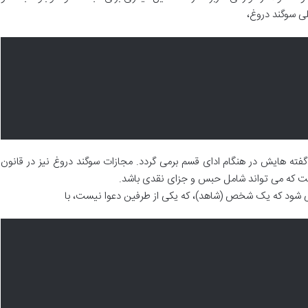
لی سوگند دروغ،
فته هایش در هنگام ادای قسم برمی گردد. مجازات سوگند دروغ نیز در قانون
ی شود که یک شخص (شاهد)، که یکی از طرفین دعوا نیست، با