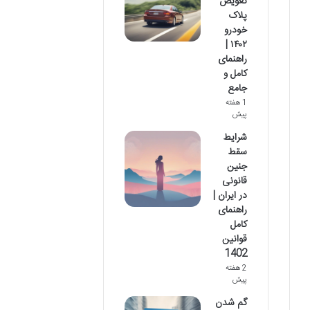
تعویض
پلاک
خودرو
۱۴۰۲ |
راهنمای
کامل و
جامع
1 هفته
پیش
شرایط
سقط
جنین
قانونی
در ایران |
راهنمای
کامل
قوانین
1402
2 هفته
پیش
گم شدن