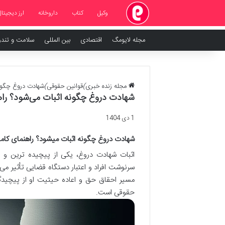
وکیل
کتاب
داروخانه
ارز دیجیتال
مجله لایومگ
اقتصادی
بین المللی
سلامت و تند
مجله زنده خبری
)
قوانین حقوقی
)
شهادت دروغ چگونه
شهادت دروغ چگونه اثبات می‌شود؟ راه
1 دی 1404
شهادت دروغ چگونه اثبات میشود؟ راهنمای کام
اثبات شهادت دروغ، یکی از پیچیده ترین 
سرنوشت افراد و اعتبار دستگاه قضایی تأثیر م
مسیر احقاق حق و اعاده حیثیت او از پیچیدگ
حقوقی است.