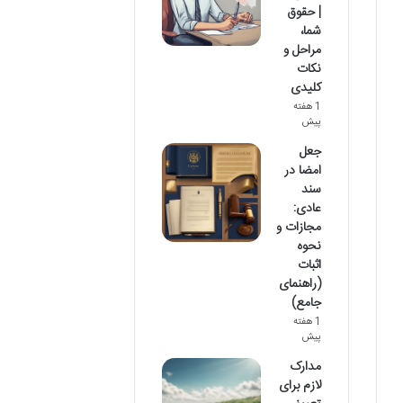
| حقوق
شما،
مراحل و
نکات
کلیدی
1 هفته
پیش
جعل
امضا در
سند
عادی:
مجازات و
نحوه
اثبات
(راهنمای
جامع)
1 هفته
پیش
مدارک
لازم برای