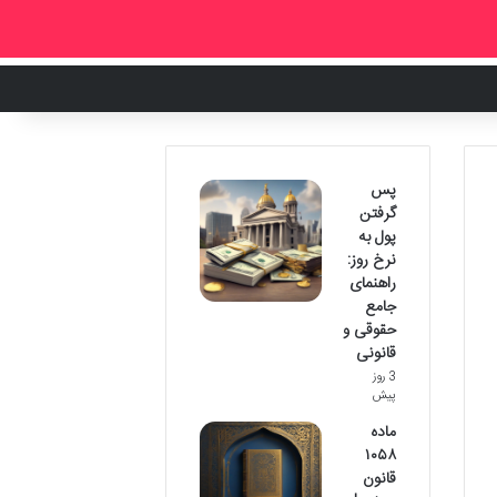
پس
گرفتن
پول به
نرخ روز:
راهنمای
جامع
حقوقی و
قانونی
3 روز
پیش
ماده
۱۰۵۸
قانون