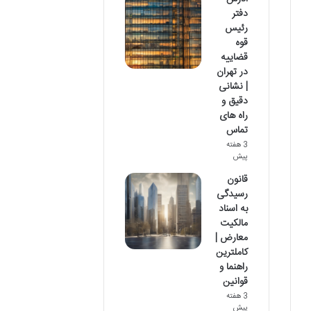
دفتر
رئیس
قوه
قضاییه
در تهران
| نشانی
دقیق و
راه های
تماس
3 هفته
پیش
قانون
رسیدگی
به اسناد
مالکیت
معارض |
کاملترین
راهنما و
قوانین
3 هفته
پیش