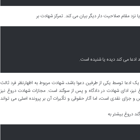
ا نزد مقام صلاحیت دار دیگر بیان می کند. تمرکز شهادت بر
 ادعا می کند دیده یا شنیده است.
 یک ادعا توسط یکی از طرفین دعوا باشد، شهادت مربوط به اظهارنظر فرد ثالث
نیز، ادای شهادت در دادگاه و پس از سوگند است. مجازات شهادت دروغ نیز
غ، طبق ماده 650 ق.م.ا، حبس و جزای نقدی است، اما آثار حقوقی و تأثیرات آن بر پرونده اصلی می تواند
ند دروغ بیشتر به