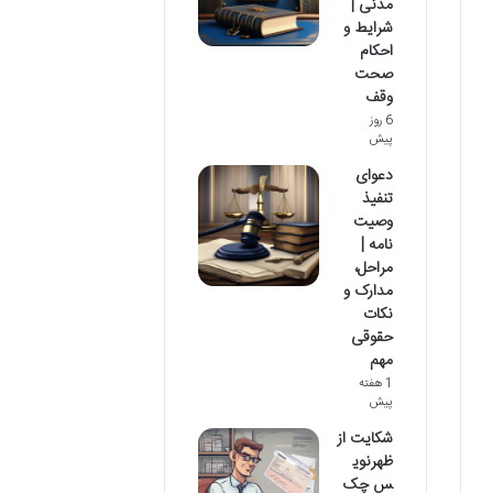
مدنی |
شرایط و
احکام
صحت
وقف
6 روز
پیش
دعوای
تنفیذ
وصیت
نامه |
مراحل،
مدارک و
نکات
حقوقی
مهم
1 هفته
پیش
شکایت از
ظهرنوی
س چک