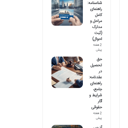
شناسنامه:
راهنمای
کامل
مراحل و
مدارک
(ثبت
احوال)
2 هفته
پیش
حق
تحصیل
در
عقدنامه:
راهنمای
جامع،
شرایط و
آثار
حقوقی
2 هفته
پیش
آدرس