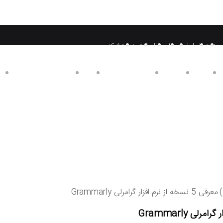
صنعت
چاپ
ایران پیپر
زبان
سریال
سایت
مدیریت
شبکه
یومگ
اقتصادی
بین المللی
سلامت و تندرستی
عمومی
درباره مجله زنده خبری
)
معرفی 5 نسخه از نرم افزار گرامرلی Grammarly