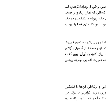
ند از این اپلیکیشن برای نگارش متون در ویرایشگرهای متنی مانند Notepad، TextEdit، و حتی برخی از ویرایشگرهای کد،
ای کسانی که زمان زیادی را صرف
تن یک پروژه دانشگاهی در یک
صورت خودکار متن شما را بررسی
 امکان ویرایش مستقیم فایل‌ها
 این نسخه از گرامرلی آزادی
 برای کاربران
ایران پیپر
که به
ه صورت آفلاین نیاز به بررسی
Out، هسته اصلی فعالیت‌های نگارشی و ارتباطی آن‌ها را تشکیل
ی دارند. گرامرلی با درک این
یماً در قلب این برنامه‌های