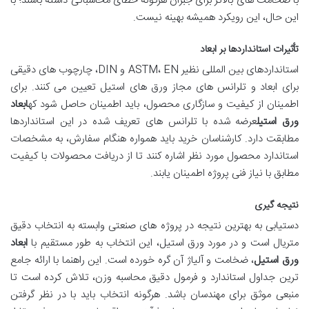
با ضخامت های بالاتر برای جبران هرگونه خطای محاسباتی داشته باشند؛ با
این حال، این رویکرد همیشه بهینه نیست.
تأثیرات استانداردها بر ابعاد
استانداردهای بین المللی نظیر ASTM، EN و DIN، چارچوب های دقیقی
برای ابعاد و تلرانس های مجاز ورق های استیل تعیین می کنند. برای
اطمینان از کیفیت و سازگاری محصول، باید اطمینان حاصل شود که
ابعاد
ورق استیل
عرضه شده با تلرانس های تعریف شده در این استانداردها
مطابقت دارد. کارشناسان خرید باید همواره هنگام سفارش، به مشخصات
استاندارد محصول مورد نظر اشاره کنند تا از دریافت محصولات با کیفیت
مطابق با نیاز فنی پروژه اطمینان یابند.
نتیجه گیری
دستیابی به بهترین نتیجه در پروژه های صنعتی وابسته به انتخاب دقیق
متریال است و در مورد ورق استیل، این انتخاب به طور مستقیم با
ابعاد
ورق استیل
، ضخامت و آلیاژ آن گره خورده است. این راهنما با ارائه جامع
ترین جداول استاندارد و فرمول دقیق محاسبه وزن، تلاش کرده است تا
منبعی موثق برای مهندسان باشد. هرگونه انتخاب باید با در نظر گرفتن