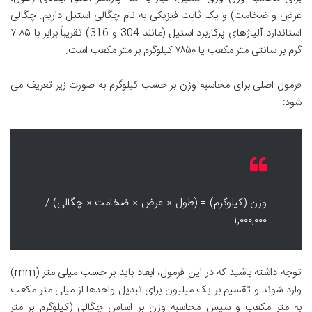
عرض و ضخامت) و یک ثابت فیزیکی به نام چگالی استیل داریم. چگالی
استاندارد آلیاژهای پرکاربرد استیل (مانند 304 و 316) تقریباً برابر با ۷.۸۵
گرم بر سانتی متر مکعب یا ۷۸۵۰ کیلوگرم بر متر مکعب است.
فرمول اصلی برای محاسبه وزن بر حسب کیلوگرم به صورت زیر تعریف می
شود:
وزن (کیلوگرم) = (طول × عرض × ضخامت × چگالی) /
۱,۰۰۰,۰۰۰
توجه داشته باشید که در این فرمول، ابعاد باید بر حسب میلی متر (mm)
وارد شوند و تقسیم بر یک میلیون برای تبدیل واحدها از میلی متر مکعب
به متر مکعب و سپس محاسبه وزن بر اساس چگالی (کیلوگرم بر متر