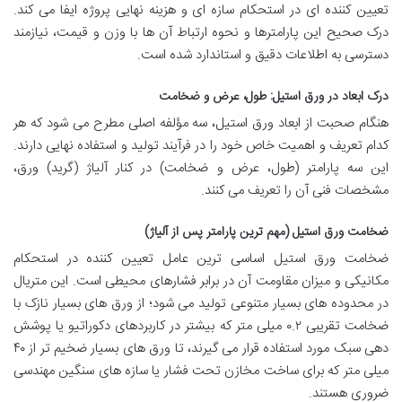
تعیین کننده ای در استحکام سازه ای و هزینه نهایی پروژه ایفا می کند.
درک صحیح این پارامترها و نحوه ارتباط آن ها با وزن و قیمت، نیازمند
دسترسی به اطلاعات دقیق و استاندارد شده است.
درک ابعاد در ورق استیل: طول، عرض و ضخامت
هنگام صحبت از ابعاد ورق استیل، سه مؤلفه اصلی مطرح می شود که هر
کدام تعریف و اهمیت خاص خود را در فرآیند تولید و استفاده نهایی دارند.
این سه پارامتر (طول، عرض و ضخامت) در کنار آلیاژ (گرید) ورق،
مشخصات فنی آن را تعریف می کنند.
ضخامت ورق استیل (مهم ترین پارامتر پس از آلیاژ)
ضخامت ورق استیل اساسی ترین عامل تعیین کننده در استحکام
مکانیکی و میزان مقاومت آن در برابر فشارهای محیطی است. این متریال
در محدوده های بسیار متنوعی تولید می شود؛ از ورق های بسیار نازک با
ضخامت تقریبی ۰.۲ میلی متر که بیشتر در کاربردهای دکوراتیو یا پوشش
دهی سبک مورد استفاده قرار می گیرند، تا ورق های بسیار ضخیم تر از ۴۰
میلی متر که برای ساخت مخازن تحت فشار یا سازه های سنگین مهندسی
ضروری هستند.