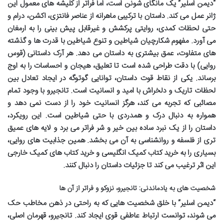
“دیمن اسلیر” یک مانگای شونن است، اما فراتر از کلیشه های معمول این
ژانر عمل می کند. داستان با ترکیبی ماهرانه از عناصر فانتزی، اکشن، درام و
حتی لحظات کمدی، روایتی پرکشش و غیرقابل پیش بینی را به ارمغان
می آورد. مفهوم شکارچیان شیاطین و تنوع شیاطین با قدرت ها و گذشته
های متفاوت، عمق بیشتری به داستان می دهد. هر آرک داستانی (قوس
روایی) با دقت طراحی شده است تا تعلیق، هیجان و احساسات را به اوج
برساند. یکی از نقاط قوت داستان، توانایی گوتوگه در ایجاد تعادل بین
لحظات تاریک و دلخراش با امید و انسانیت است. تانجیرو با وجود تمام
مصائبی که تجربه می کند، هرگز انسانیت خود را از دست نمی دهد و
همواره به دنبال درک و همدردی با حتی شیاطین است. این رویکرد،
داستان را از یک نبرد ساده بین خیر و شر فراتر می برد و لایه های عمیق
تری از فلسفه و روانشناسی به آن می بخشد. همین جذابیت های روایی،
بسیاری را به
خرید کتاب کمیک انگلیسی
و
خرید کتاب های کمیک خارجی
این اثر ترغیب می کند تا جزئیات داستان را دنبال کنند.
شخصیت های به یادماندنی: تانجیرو، نزوکو و فراتر از آن ها
“دیمن اسلیر” با خلق شخصیت هایی که به راحتی در ذهن مخاطب حک
می شوند، توانست ارتباط عاطفی قوی ایجاد کند. تانجیرو، قهرمان اصلی،