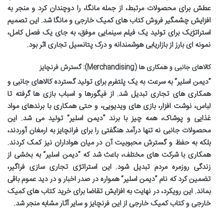
عطش برای محصولات مرتبط، از جمله مانگا، را دوچندان کرد و منجر به
افزایش چشمگیر فروش
کتاب های کمیک خارجی
و مانگا شد. این تصمیم
استراتژیک برای تولید یک فیلم سینمایی موفق، به جای یک فصل کامل،
نمونه ای بارز از بازاریابی هوشمندانه و درک پتانسیل تجاری اثر بود.
کالاهای جانبی و همکاری ها (Merchandising): گسترش فرنچایز
“دیمن اسلیر” به سرعت به یک پلتفرم برای تولید گسترده کالاهای جانبی و
همکاری های تجاری تبدیل شد. از فیگورها و اسباب بازی ها گرفته تا
لباس، نوشت افزار، بازی های ویدیویی، و حتی همکاری با برندهای مواد
غذایی و پوشاک، همه چیز با برند “دیمن اسلیر” تولید می شد. این
محصولات جانبی نه تنها درآمد هنگفتی را برای فرانچایز به ارمغان آوردند،
بلکه به حفظ و گسترش محبوبیت آن در میان هواداران نیز کمک کردند.
همکاری با شرکت های مختلف، باعث شد که “دیمن اسلیر” به بخشی از
زندگی روزمره مردم تبدیل شود. این استراتژی تجاری سازی فراگیر،
تضمین کرد که نام “دیمن اسلیر” همواره در صدر اخبار و در دید عموم باقی
بماند. این رویکرد، در نهایت به افزایش تقاضا برای
خرید کتاب های کمیک
خارجی
و
کتاب کمیک خارجی
از این فرنچایز و سایر آثار مشابه منجر شد.