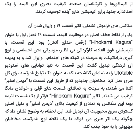
از انیماتورها و کارشناسان صنعت، کیفیت بصری این انیمه را یک
استاندارد جدید برای انیمیشن های آینده توصیف کردند.
سکانس های فراموش نشدنی: تاثیر قسمت ۱۹ و وایرال شدن آن
یکی از نقاط عطف اصلی در موفقیت انیمه، قسمت ۱۹ فصل اول با عنوان
“Hinokami Kagura” (رقص خدای آتش) بود. این قسمت، با
انیمیشنی فوق العاده، کارگردانی بی نظیر، موسیقی متن احساسی و اوج
گیری دراماتیک، به سرعت در شبکه های اجتماعی وایرال شد و به پدیده
ای فرهنگی تبدیل گشت. این قسمت نه تنها توانایی های استودیو
Ufotable را به نمایش گذاشت، بلکه به عنوان یک تبلیغ قدرتمند برای کل
سری عمل کرد. مخاطبان جدیدی که از طریق این قسمت با “دیمن اسلیر”
آشنا می شدند، به سرعت به تماشای قسمت های قبلی و خواندن مانگا
ترغیب می شدند. تاثیر “Hinokami Kagura” فراتر از یک قسمت انیمه
بود؛ این سکانس به نمادی از کیفیت بالای “دیمن اسلیر” و دلیل اصلی
گسترش سریع محبوبیت آن تبدیل شد. این لحظه، به وضوح نشان داد که
چگونه یک اثر هنری می تواند با یک نقطه اوج قدرتمند، مخاطبان
میلیونی را به خود جذب کند.