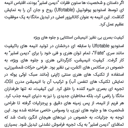
اگر داستان و شخصیت ها ستون فقرات “دیمن اسلیر” بودند، اقتباس انیمه
ای توسط استودیو یوفوتیبل (Ufotable) روح و جان آن را به نمایش
گذاشت. این انیمه به عنوان کاتالیزور اصلی در تبدیل مانگا به یک موفقیت
عظیم عمل کرد.
کیفیت بصری بی نظیر: انیمیشن استثنایی و جلوه های ویژه
استودیو Ufotable با سابقه ای درخشان در تولید انیمه های باکیفیت
مانند سری “Fate”، تمام توان هنری و فنی خود را برای “دیمن اسلیر” به
کار گرفت. کیفیت انیمیشن، کارگردانی هنری و جلوه های ویژه، به
خصوص در سکانس های اکشن، بی نظیر بود. طراحی حرکات شمشیرزنی،
استفاده از تکنیک های هنری سنتی ژاپنی (مانند سبک اوکی یوئه در
نمایش تکنیک های تنفس آب) و ترکیب آن با انیمیشن مدرن CGI،
تجربه ای بصری خیره کننده را خلق کرد. این کیفیت، نه تنها طرفداران
مانگا را راضی کرد، بلکه مخاطبان جدیدی را نیز به دنیای انیمه جذب کرد.
هر فریم از انیمه، از پس زمینه های دقیق و پرجزئیات گرفته تا طراحی
شخصیت ها و جلوه های نوری، با وسواس خاصی ساخته شده بود. این
توجه به جزئیات، به خصوص در نبردهای هیجان انگیز، باعث شد که
تماشای “دیمن اسلیر” به یک تجربه فراموش نشدنی تبدیل شود. بسیاری