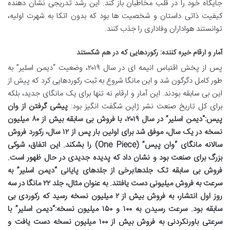
جایگاه خود را در قلب مخاطبان باز کند. این رشد تدریجی نشان دهنده
کیفیت ذاتی داستان و شخصیت ها بود که بدون اتکا به شهرت اولیه،
توانستند هواداران وفاداری را جذب کنند.
آمار و ارقام خیره کننده: رکوردهایی که در هم شکستند
پس از پخش اقتباس انیمه ای در سال ۲۰۱۹، وضعیت “دیمن اسلیر” به
طور کامل دگرگون شد و این مانگا شروع به ثبت رکوردهایی کرد که پیش از
این بی سابقه بودند. این آمار و ارقام نه تنها برای یک مانگای جدید، بلکه
برای کل تاریخ صنعت نشر ژاپن شگفت انگیز بود:
پیشی گرفتن از وان
پیس:
“دیمن اسلیر” در سال ۲۰۱۹، با فروش بی سابقه بیش از ۸۰ میلیون
نسخه در یک سال، موفق شد برای اولین بار پس از ۱۲ سال، رکورد فروش
سالانه مانگای “وان پیس” (One Piece) را بشکند. این اتفاق، شوکی
بزرگ برای صنعت بود و نشان داد که پدیده جدیدی در حال ظهور است.
فروش بی سابقه تک جلدها:
برخی از جلدهای پایانی “دیمن اسلیر” به
سرعت به فروش میلیونی دست یافتند. به عنوان مثال، جلد ۲۲ مانگا در سه
روز اول انتشار، به فروش بیش از ۲ میلیون نسخه رسید که رکوردی بی
سابقه بود.
سرعت رسیدن به ۱۰۰ و ۱۵۰ میلیون نسخه:
“دیمن اسلیر” با
سرعتی باورنکردنی به فروش بیش از ۱۰۰ میلیون نسخه دست یافت و