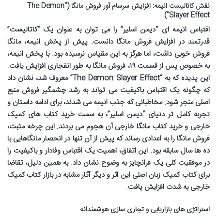
نقش کاتالیست انیمه: افزایش سرسام آور فروش مانگا (“The Demon
Slayer Effect”)
اقتباس انیمه ای “دیمن اسلیر” را می توان به عنوان یک “کاتالیست”
قدرتمند در افزایش فروش مانگا دانست. پیش از پخش انیمه، مانگا
فروش خوبی داشت، اما هرگز به این مقیاس نرسیده بود. با پخش انیمه،
به خصوص پس از قسمت ۱۹، فروش مانگا به طور انفجاری افزایش یافت.
این پدیده که به “The Demon Slayer Effect” معروف شد، نشان داد
که چگونه یک اقتباس باکیفیت می تواند به رشد چشمگیر فروش منبع
اصلی منجر شود. مخاطبانی که جذب انیمه می شدند، برای ادامه داستان و
تجربه کامل تر دنیای “دیمن اسلیر”، به سمت
خرید کتاب های کمیک
خارجی
و
خرید کتاب مانگا خارجی
آن هجوم می بردند. این چرخه مثبت،
فروش مانگا را به اعدادی رساند که پیش از آن تنها در انحصار مانگاهایی با
ده ها سال سابقه بود. این اتفاق، اهمیت یک اقتباس وفادار و باکیفیت را
در موفقیت کلی یک فرانچایز به وضوح نشان داد. به همین دلیل، تقاضا
برای
کتاب کمیک زبان اصلی
این اثر و دیگر آثار مشابه در بازار
کتاب کمیک
خارجی
به شدت افزایش یافت.
استراتژی های بازاریابی و تجاری سازی هوشمندانه