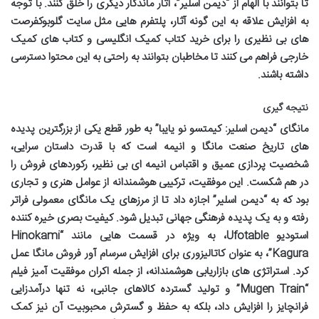
تا بتوانند با الهام از “دیمن اسلیر”، آثار ماندگار دیگری را خلق کنند. با توجه
به افزایش علاقه به این گونه آثار، پلتفرم هایی مثل
سایت گلوبوک
فرصت
های بی نظیری را برای
خرید کتاب کمیک انگلیسی
و
کتاب های کمیک
خارجی
فراهم می کنند تا مخاطبان بتوانند به راحتی به این محتوا دسترسی
داشته باشند.
نتیجه گیری
مانگای “دیمن اسلیر: کیمتسو نو یایبا” به طور قطع یکی از بزرگترین پدیده
های تاریخ صنعت مانگا و انیمه است که با قدرت داستان سرایی،
شخصیت پردازی عمیق و اقتباس انیمه ای بی نظیر، رکوردهای فروش را
در هم شکست. این موفقیت، ترکیبی هوشمندانه از عوامل هنری و تجاری
بود که به “دیمن اسلیر” اجازه داد تا از مرزهای یک مانگای معمولی فراتر
رفته و به یک پدیده فرهنگی جهانی تبدیل شود. کیفیت بصری خیره کننده
استودیو Ufotable، به ویژه در قسمت هایی مانند “Hinokami
Kagura”، به عنوان کاتالیزوری برای افزایش سرسام آور فروش مانگا عمل
کرد. استراتژی های بازاریابی هوشمندانه، از جمله اکران موفقیت آمیز فیلم
“Mugen Train” و تولید گسترده کالاهای جانبی، نه تنها درآمدزایی
فرانچایز را افزایش داد، بلکه به حفظ و گسترش محبوبیت آن نیز کمک