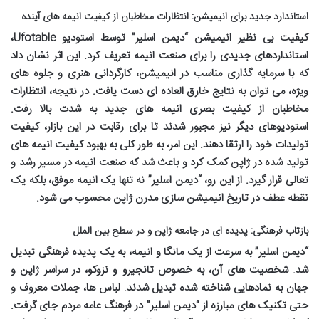
استاندارد جدید برای انیمیشن: انتظارات مخاطبان از کیفیت انیمه های آینده
کیفیت بی نظیر انیمیشن “دیمن اسلیر” توسط استودیو Ufotable،
استانداردهای جدیدی را برای صنعت انیمه تعریف کرد. این اثر نشان داد
که با سرمایه گذاری مناسب در انیمیشن، کارگردانی هنری و جلوه های
ویژه، می توان به نتایج خارق العاده ای دست یافت. در نتیجه، انتظارات
مخاطبان از کیفیت بصری انیمه های جدید به شدت بالا رفت.
استودیوهای دیگر نیز مجبور شدند تا برای رقابت در این بازار، کیفیت
تولیدات خود را ارتقا دهند. این امر، به طور کلی به بهبود کیفیت انیمه های
تولید شده در ژاپن کمک کرد و باعث شد که صنعت انیمه در مسیر رشد و
تعالی قرار گیرد. از این رو، “دیمن اسلیر” نه تنها یک انیمه موفق، بلکه یک
نقطه عطف در تاریخ انیمیشن سازی مدرن ژاپن محسوب می شود.
بازتاب فرهنگی: پدیده ای در جامعه ژاپن و در سطح بین الملل
“دیمن اسلیر” به سرعت از یک مانگا و انیمه، به یک پدیده فرهنگی تبدیل
شد. شخصیت های آن، به خصوص تانجیرو و نزوکو، در سراسر ژاپن و
جهان به نمادهایی شناخته شده تبدیل شدند. لباس ها، جملات معروف و
حتی تکنیک های مبارزه از “دیمن اسلیر” در فرهنگ عامه مردم جای گرفت.