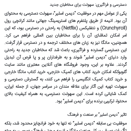
دسترسی و فراگیری: سهولت برای مخاطبان جدید
یکی از عوامل مهم در موفقیت “دیمن اسلیر”، سهولت دسترسی به محتوای
آن بود. انیمه از طریق پلتفرم های استریمینگ جهانی مانند کرانچی رول
(Crunchyroll) و نتفلیکس (Netflix) به راحتی در دسترس بود، که این
امر امکان تماشای آن را برای مخاطبان بین المللی فراهم می کرد.
همچنین، مانگا نیز به زبان های مختلف ترجمه و در دسترس قرار گرفت.
این دسترسی گسترده و فراگیری، باعث شد که مخاطبان جدید به راحتی
وارد دنیای “دیمن اسلیر” شوند و به طرفداران پر و پا قرص آن تبدیل
گردند. علاوه بر این، وجود فروشگاه های آنلاین معتبری مانند
سایت
گلوبوک
که امکان
خرید کتاب های کمیک خارجی
،
خرید کتاب مانگا خارجی
و
خرید کتاب کمیک انگلیسی
را فراهم می کنند، به گسترش دسترسی و
سهولت تهیه این آثار برای علاقه مندان در سراسر جهان، از جمله ایران،
کمک شایانی کرده است. این سهولت دسترسی، به همراه کیفیت بالای
محتوا، ترکیبی برنده برای “دیمن اسلیر” بود.
تاثیر “دیمن اسلیر” بر صنعت و فرهنگ
موفقیت بی سابقه “دیمن اسلیر” نه تنها به خود فرانچایز محدود شد، بلکه
تأثیرات عمیقی بر کل صنعت مانگا و انیمه و حتی فرهنگ عمومی، به ویژه