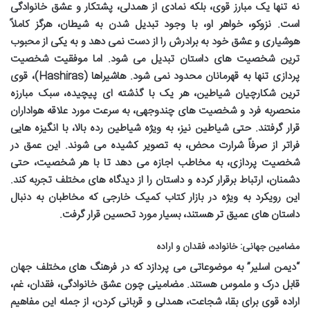
نه تنها یک مبارز قوی، بلکه نمادی از همدلی، پشتکار و عشق خانوادگی
است. نزوکو، خواهر او، با وجود تبدیل شدن به شیطان، هرگز کاملاً
هوشیاری و عشق خود به برادرش را از دست نمی دهد و به یکی از محبوب
ترین شخصیت های داستان تبدیل می شود. اما موفقیت شخصیت
پردازی تنها به قهرمانان محدود نمی شود. هاشیراها (Hashiras)، قوی
ترین شکارچیان شیاطین، هر یک با گذشته ای پیچیده، سبک مبارزه
منحصربه فرد و شخصیت های چندوجهی، به سرعت مورد علاقه هواداران
قرار گرفتند. حتی شیاطین نیز، به ویژه شیاطین رده بالا، با انگیزه هایی
فراتر از صرفاً شرارت محض، به تصویر کشیده می شوند. این عمق در
شخصیت پردازی، به مخاطب اجازه می دهد تا با هر شخصیت، حتی
دشمنان، ارتباط برقرار کرده و داستان را از دیدگاه های مختلف تجربه کند.
این رویکرد به ویژه در بازار
کتاب کمیک خارجی
که مخاطبان به دنبال
داستان های عمیق تر هستند، بسیار مورد تحسین قرار گرفت.
مضامین جهانی: خانواده، فقدان و اراده
“دیمن اسلیر” به موضوعاتی می پردازد که در فرهنگ های مختلف جهان
قابل درک و ملموس هستند. مضامینی چون عشق خانوادگی، فقدان، غم،
اراده قوی برای بقا، شجاعت، همدلی و قربانی کردن، از جمله این مفاهیم