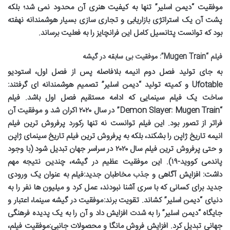
موفقیت “دیمن اسلیر” تنها به کیفیت هنری آن محدود نمی شد؛ بلکه
پشت آن یک استراتژی بازاریابی و تجاری سازی بسیار هوشمندانه نهفته
بود که توانست پتانسیل کامل این فرانچایز را به فعلیت برساند.
فیلم “Mugen Train”: موفقیت بی سابقه در گیشه
به جای تولید فصل دوم انیمه بلافاصله پس از فصل اول، استودیو
Ufotable و کمیته تولید “دیمن اسلیر” تصمیم هوشمندانه ای گرفتند:
ساخت یک فیلم سینمایی که ادامه مستقیم فصل اول باشد. فیلم
“Demon Slayer: Mugen Train” در سال ۲۰۲۰ اکران شد و موفقیت آن
فراتر از تصور بود. این فیلم توانست نه تنها رکورد پرفروش ترین فیلم
انیمه تاریخ ژاپن را بشکند، بلکه به پرفروش ترین فیلم تاریخ سینمای ژاپن
و حتی پرفروش ترین فیلم سال ۲۰۲۰ در سراسر جهان تبدیل شود (با وجود
پاندمی کووید-۱۹). این موفقیت عظیم در گیشه، چندین نتیجه مهم
داشت:
افزایش آگاهی و جذب مخاطبان جدید:
فیلم به عنوان یک ورودی
جدید برای کسانی که با سری آشنا نبودند، عمل کرد و میلیون ها نفر را به
دنیای “دیمن اسلیر” کشاند.
تقویت برند:
موفقیت در گیشه سینما، اعتبار و
جایگاه “دیمن اسلیر” را به شدت افزایش داد و آن را به یک پدیده فرهنگی
جهانی تبدیل کرد.
افزایش فروش مانگا و محصولات جانبی:
موفقیت فیلم،