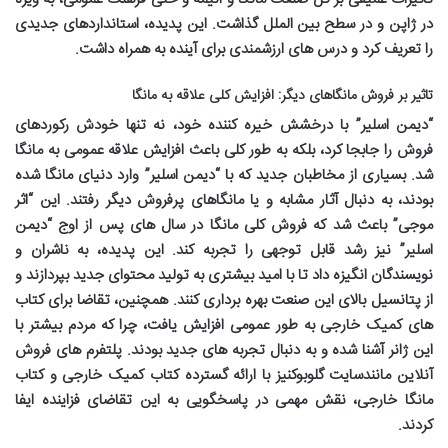
در ژاپن و در سطح بین الملل گذاشت. این پدیده، استانداردهای جدیدی
را تعریف کرد و درس های ارزشمندی برای آینده به همراه داشت.
تاثیر بر فروش مانگاهای دیگر: افزایش کلی علاقه به مانگا
“دیمن اسلیر” با درخشش خیره کننده خود، نه تنها خودش رکوردهای
فروش را جابجا کرد، بلکه به طور کلی باعث افزایش علاقه عمومی به مانگا
شد. بسیاری از مخاطبان جدید که با “دیمن اسلیر” وارد دنیای مانگا شده
بودند، به دنبال آثار مشابه و یا مانگاهای پرفروش دیگر رفتند. این “اثر
موجی” باعث شد که فروش کلی مانگا در سال های پس از اوج “دیمن
اسلیر” نیز رشد قابل توجهی را تجربه کند. این پدیده، به ناشران و
نویسندگان انگیزه داد تا با امید بیشتری به تولید محتوای جدید بپردازند و
از پتانسیل بالای این صنعت بهره برداری کنند. همچنین، تقاضا برای
کتاب
های کمیک خارجی
به طور عمومی افزایش یافت، چرا که مردم بیشتر با
این ژانر آشنا شده و به دنبال تجربه های جدید بودند. پلتفرم های فروش
آنلاین مانند
سایت گلوبوک
نیز با ارائه گسترده
کتاب کمیک خارجی
و
کتاب
مانگا خارجی
، نقش مهمی در پاسخگویی به این تقاضای فزاینده ایفا
کردند.