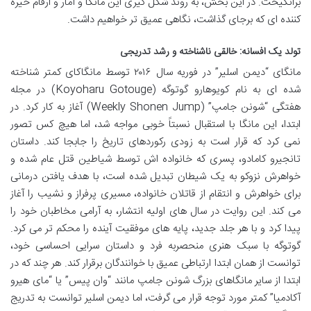
برانگیخت. در این بخش، به روند شکل گیری این مانگا و آمار و ارقام خیره
کننده ای که برجای گذاشت، نگاهی عمیق تر خواهیم داشت.
تولد یک افسانه: خالقی ناشناخته و رشد تدریجی
مانگای “دیمن اسلیر” در فوریه سال ۲۰۱۶ توسط مانگاکای کمتر شناخته
شده ای به نام کویوهارو گوتوگه (Koyoharu Gotouge) در مجله
هفتگی “شونن جامپ” (Weekly Shonen Jump) آغاز به کار کرد. در
ابتدا، این مانگا با استقبال نسبتاً خوبی مواجه شد، اما هیچ کس تصور
نمی کرد که قرار است به زودی رکوردهای تاریخ را جابجا کند. داستان
تانجیرو کامادو، پسری که خانواده اش توسط شیاطین قتل عام شده و
خواهرش نزوکو به یک شیطان تبدیل شده است، با هدف یافتن درمانی
برای خواهرش و انتقام از قاتلان خانواده، مسیری پرفراز و نشیب را آغاز
می کند. این روایت در سال های اولیه انتشار، به آرامی مخاطبان خود را
پیدا کرد و با هر جلد جدید، پایه های موفقیت آینده را محکم تر می کرد.
گوتوگه با سبک هنری منحصربه فرد و داستان سرایی احساسی خود،
توانست از همان ابتدا ارتباطی عمیق با خوانندگان برقرار کند. هر چند که در
ابتدا از سایر مانگاهای بزرگ شونن جامپ مانند “وان پیس” یا “مای هیرو
آکادمیا” کمتر مورد توجه قرار می گرفت، اما دیمن اسلیر توانست به تدریج