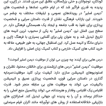
کودکان، نوجوانان و حتی بزرگسالان، عاشق این سری شدند. در ژاپن، این
پدیده به قدری فراگیر شد که در ایام خاص، نمادها و شخصیت های
“دیمن اسلیر” در رویدادهای عمومی و تبلیغات مختلف به چشم می
خوردند. این بازتاب فرهنگی، نشان از قدرت داستان سرایی و شخصیت
پردازی برای نفوذ به قلب جامعه و ایجاد یک همبستگی فرهنگی دارد. در
سطح بین الملل نیز، “دیمن اسلیر” به یکی از محبوب ترین انیمه های
تاریخ تبدیل شد و به عنوان پلی برای آشنایی بسیاری با فرهنگ ژاپن و
دنیای مانگا و انیمه عمل کرد. این استقبال جهانی، به طور طبیعی، علاقه به
خرید کتاب های کمیک خارجی
و
کتاب کمیک زبان اصلی
را افزایش داد.
درس هایی برای آینده: چه چیزی می توان از موفقیت دیمن اسلیر آموخت؟
موفقیت “دیمن اسلیر” درس های ارزشمندی برای خالقان محتوا، ناشران و
استودیوهای انیمیشن سازی دارد:
کیفیت برتر، کلید موفقیت:
سرمایه
گذاری در داستان سرایی قوی، شخصیت پردازی عمیق و انیمیشن
باکیفیت، می تواند به موفقیت های بی سابقه منجر شود.
قدرت
اقتباس:
یک اقتباس وفادار و هنرمندانه، می تواند پتانسیل منبع اصلی را به
حداکثر برساند و آن را به پدیده ای جهانی تبدیل کند.
استراتژی های
بازاریابی خلاقانه:
استفاده از روش های نوآورانه مانند اکران فیلم سینمایی