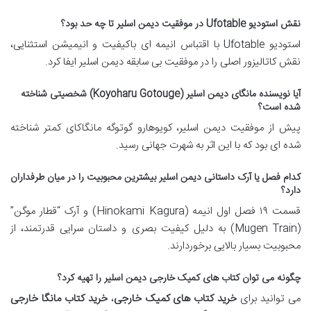
نقش استودیو Ufotable در موفقیت دیمن اسلیر تا چه حد بود؟
استودیو Ufotable با اقتباس انیمه ای باکیفیت و انیمیشن استثنایی،
نقش کاتالیزور اصلی را در موفقیت بی سابقه دیمن اسلیر ایفا کرد.
آیا نویسنده مانگای دیمن اسلیر (Koyoharu Gotouge) شخصیتی شناخته
شده است؟
پیش از موفقیت دیمن اسلیر، کویوهارو گوتوگه مانگاکای کمتر شناخته
شده ای بود که با این اثر به شهرت جهانی رسید.
کدام فصل یا آرک داستانی دیمن اسلیر بیشترین محبوبیت را در میان طرفداران
دارد؟
قسمت ۱۹ فصل اول انیمه (Hinokami Kagura) و آرک “قطار موگن”
(Mugen Train) به دلیل کیفیت بصری و داستان سرایی قدرتمند، از
محبوبیت بسیار بالایی برخوردارند.
چگونه می توان کتاب های کمیک خارجی دیمن اسلیر را تهیه کرد؟
می توانید برای
خرید کتاب های کمیک خارجی
،
خرید کتاب مانگا خارجی