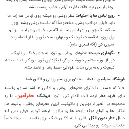
زودتر از بین بره. فقط بذار به آرامی جذب پوست بشه.
روی لباس ها با احتیاط:
عطر روغنی رو میشه روی لباس هم زد، اما
باید خیلی مواظب باشی، مخصوصاً اگه لباست روشن باشه. چون
ممکنه لک چربی روی لباس بندازه. اگه می خوای روی لباس بزنی،
اول روی یه قسمت کوچیک و پنهان تست کن و یا از فاصله زیاد
اسپری کن (اگه اسپری داره).
نگهداری درست:
عطرهای روغنی رو توی یه جای خنک و تاریک،
دور از نور مستقیم خورشید و گرما نگهداری کن. این کار باعث میشه
کیفیت رایحه برای مدت طولانی حفظ بشه و فاسد نشه.
فروشگاه عطرآمین: انتخاب مطمئن برای عطر روغنی و ادکلن شما
حالا که حسابی با دنیای عطرهای روغنی و ادکلن ها آشنا شدی، وقتشه
عطرآمین
برای
خرید عطر
ایده آلت اقدام کنی. توی
فروشگاه
، ما یه
مجموعه بی نظیر از بهترین و باکیفیت ترین عطرهای روغنی، پرفیوم ها،
ادکلن ها و انواع دیگه رایحه ها رو براتون فراهم کردیم. فرقی نمی کنه
دنبال
عطر بدون الکل
باشی یا یه ادکلن خنک برای تابستون، اینجا حتماً
انتخاب خودت رو پیدا می کنی.