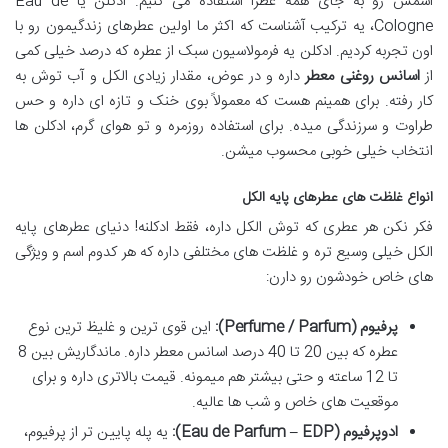
اسمش رو به جای همه عطرا استفاده می کنیم. ادکلن یا Eau de
Cologne، یه ترکیب آشناست که اکثر ما اولین عطرهای زندگیمون رو با
اون تجربه کردیم. ادکلن یه فرمولاسیون سبک از عطره که درصد خیلی کمی
از
اسانس روغنی معطر
داره و در عوض، مقدار زیادی الکل و آب توش به
کار رفته. برای همینم هست که معمولاً بوی خنک و تازه ای داره و حس
طراوت و سرزندگی میده. برای استفاده روزمره و تو هوای گرم، ادکلن ها
انتخاب خیلی خوبی محسوب میشن.
انواع غلظت های عطرهای پایه الکل
فکر نکن هر عطری که توش الکل داره، فقط ادکلنه! دنیای عطرهای پایه
الکل خیلی وسیع تره و غلظت های مختلفی داره که هر کدوم اسم و ویژگی
های خاص خودشون رو دارن:
پرفیوم (Perfume / Parfum):
این قوی ترین و غلیظ ترین نوع
عطره که بین 20 تا 40 درصد اسانس معطر داره. ماندگاریش بین 8
تا 12 ساعته و حتی بیشتر هم میمونه. قیمت بالاتری داره و برای
موقعیت های خاص و شب ها عالیه.
ادوپرفیوم (Eau de Parfum – EDP):
یه پله پایین تر از پرفیوم،