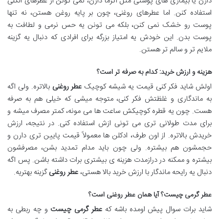
دارن یا بیماری های پوستی مثل اگزما دارن، نمی تونن از عطرهای الکلی
استفاده کنن. اما عطرهای روغنی، چون بر پایه روغن هستن، نه تنها
پوست رو خشک نمی کنن، بلکه می تونن یه حس نرمی و لطافت به
پوست بدن. این خودش یه امتیاز بزرگه برای افرادی که دنبال یه گزینه
ملایم تر و سالم تر هستن.
هزینه و ارزش خرید: کدام به صرفه تر است؟
اولش شاید فکر کنی قیمت یه شیشه کوچیک
عطر روغنی
بالاتره. ولی اگه
به ماندگاری و غلظتش فکر کنی، متوجه میشی که خیلی هم به صرفه
هست. چون یه قطره کوچیکش ساعت ها می مونه، کمتر مصرف میشه و
برای مدت طولانی تری می تونی ازش استفاده کنی. در نتیجه، ارزش
خریدش بالاتره. از اون طرف، ادکلن ها معمولاً قیمت پایین تری دارن و
حجمشون هم بیشتره. ولی چون باید مدام تمدید بشن، مصرفشون
بیشتره و ممکنه در درازمدت هزینه ی بیشتری برات داشته باشن. پس اگه
دنبال یه رایحه ماندگار با ارزش خرید بالا هستی،
عطر روغنی
گزینه بهتریه.
عطر گرمی چیست؟ آیا همان عطر روغنی است؟
شاید برات سوال پیش اومده باشه که
عطر گرمی چیست
و چه ربطی به