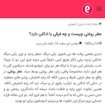
منو
مجله زنده خبری
)
عمومی
عطر روغنی چیست و چه فرقی با ادکلن دارد؟
14 تیر 1405
خواندن این مطلب 14 دقیقه زمان میبرد
دیدی بعضی وقت ها می شنوی یکی میگه «عطر زدم» و اون یکی میگه
«ادکلن زدم»، ولی انگار هیچ کس دقیقاً نمی دونه فرق این دو تا چیه؟
خب، راستش این دو تا با اینکه هر دو برای خوشبو شدنه، دنیاشون کلی با
هم فرق داره، مخصوصاً وقتی پای عطر روغنی وسط میاد.
عطر روغنی
در
واقع یه عطر خیلی غلیظ و بدون الکله که پایه اصلیش روغن های معطره،
در حالی که ادکلن یه ترکیب رقیق تر و سبک تره که پایه اصلیش الکله.
همین تفاوت توی پایه و غلظت باعث میشه که ماندگاری، پخش بو و
حتی حس و حالی که به آدم میده، کاملاً با هم فرق کنه. تو این مقاله قراره
حسابی بریم سراغ این تفاوت ها و ببینیم کدومشون برای تو بهتره.