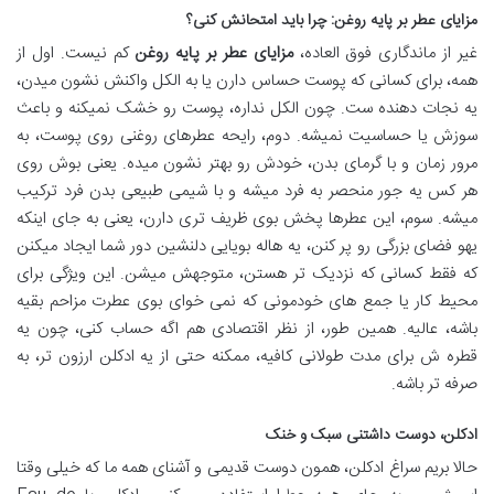
مزایای عطر بر پایه روغن: چرا باید امتحانش کنی؟
غیر از ماندگاری فوق العاده،
مزایای عطر بر پایه روغن
کم نیست. اول از
همه، برای کسانی که پوست حساس دارن یا به الکل واکنش نشون میدن،
یه نجات دهنده ست. چون الکل نداره، پوست رو خشک نمیکنه و باعث
سوزش یا حساسیت نمیشه. دوم، رایحه عطرهای روغنی روی پوست، به
مرور زمان و با گرمای بدن، خودش رو بهتر نشون میده. یعنی بوش روی
هر کس یه جور منحصر به فرد میشه و با شیمی طبیعی بدن فرد ترکیب
میشه. سوم، این عطرها پخش بوی ظریف تری دارن، یعنی به جای اینکه
یهو فضای بزرگی رو پر کنن، یه هاله بویایی دلنشین دور شما ایجاد میکنن
که فقط کسانی که نزدیک تر هستن، متوجهش میشن. این ویژگی برای
محیط کار یا جمع های خودمونی که نمی خوای بوی عطرت مزاحم بقیه
باشه، عالیه. همین طور، از نظر اقتصادی هم اگه حساب کنی، چون یه
قطره ش برای مدت طولانی کافیه، ممکنه حتی از یه ادکلن ارزون تر، به
صرفه تر باشه.
ادکلن، دوست داشتنی سبک و خنک
حالا بریم سراغ ادکلن، همون دوست قدیمی و آشنای همه ما که خیلی وقتا