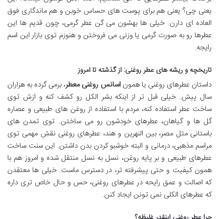
یعنی چی؟ یعنی هم برای پوست های حساس خوبن و هم ماندگاری فوق
العاده ای دارن. خیلی ها بهشون می گن عطر گرمی، چون قدیم ها این
عطرها رو به صورت گرمی یا وزنی می فروختن و هنوزم توی بازار این اسم
رایجه.
تاریخچه و ریشه های عطر روغنی: از گذشته تا امروز
داستان عطرهای روغنی یا همون
اسانس روغنی معطر
، برمی گرده به هزاران
سال پیش. خیلی قبل تر از اینکه بشر الکل رو کشف کنه و ازش توی
ساخت عطر استفاده کنه، مردم با استفاده از روغن های طبیعی و عصاره
گل ها و گیاهان، عطرهای خودشون رو می ساختن. توی تمدن های
باستانی مثل مصر، بین النهرین و هند، عطرهای روغنی نقش مهمی توی
مراسم مذهبی، درمانی و البته خوشبو کردن بدن داشتن. این سنت ساخت
عطرهای طبیعی و بر پایه روغن، نسل به نسل منتقل شده و امروز هم با
همون کیفیت و حتی پیشرفته تر، در دسترس ماست. خیلی ها معتقدن
که اصالت و عمق رایحه در عطرهای روغنی، حس و حال خاص تری داره
که عطرهای الکلی نمی تونن ایجاد کنن.
چرا عطر روغنی اینقدر غلیظه؟