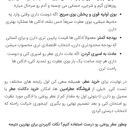
روزهای گرم و شرجی، حسابی می چسبه و آدم رو سرحال میاره.
بوی اولیه قوی و پخش بوی سریع:
اگه دوست داری وقتی وارد یه
محیط میشی، بوی عطرت سریعاً حس بشه، ادکلن ها عملکرد بهتری
دارن.
بودجه کمتر:
معمولاً ادکلن ها قیمت پایین تری دارن و برای کسانی
که بودجه محدودتری دارن، انتخاب اقتصادی تری محسوب میشن.
عادت به اسپری کردن:
اگه عادت داری عطر رو اسپری کنی و دوست
داری هر چند ساعت یک بار بوی عطرت رو تمدید کنی، ادکلن ها
راحت ترن.
در نهایت، برای
خرید عطر
، همیشه سعی کن اول رایحه های مختلف رو
تست کنی. خیلی از
فروشگاه عطرامین
ها، امکان
خرید دکانت عطر
یا
سمپل رو دارن تا بتونی اول یه مقدار کم از عطر روغنی یا ادکلن مورد نظرت
رو امتحان کنی و بعد تصمیم نهایی رو بگیری. اینجوری خیالت راحته که
انتخاب درستی کردی.
چطور عطر روغنی رو درست استفاده کنیم؟ نکات کاربردی برای بهترین نتیجه