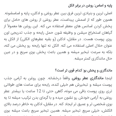
پایه و اساس: روغن در برابر الکل
اصلی ترین و بنیادی ترین فرق بین عطر روغنی و ادکلن، پایه و اساسشونه.
همون طور که از اسمش پیداست، عطر روغنی از روغن های حامل برای
پخش کردن اسانس های معطر استفاده می کنه. این روغن ها معمولاً از
گیاهان استخراج میشن و وظیفه شون حمل رایحه و جذب تدریجی اون
روی پوست هست. در مقابل، ادکلن (و بقیه عطرهای الکلی) از الکل به
عنوان حلال اصلی استفاده می کنه. الکل نه تنها رایحه رو پخش می کنه،
بلکه به سرعت تبخیر میشه و همین باعث پخش بوی سریع و در عین
حال ماندگاری کمتر میشه.
ماندگاری و پخش بو: کدام قوی تر است؟
اینجا
ماندگاری عطر روغنی
واقعاً درخشانه. چون روغن به آرامی جذب
پوست میشه و تبخیرش هم خیلی کنده، رایحه برای ساعت های طولانی
تری روی پوست باقی می مونه، گاهی حتی تا 12 ساعت یا بیشتر. عطر
روغنی به آرامی خودش رو نشون میده و با گرمای بدن ترکیب میشه تا یه
بوی شخصی تر و عمیق تر ایجاد کنه. در مقابل، ادکلن به خاطر درصد بالای
الکلش، خیلی سریع تبخیر میشه. همین تبخیر سریع باعث میشه بوی