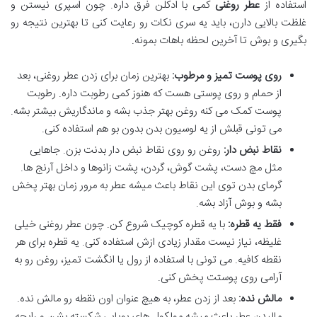
استفاده از
عطر روغنی
کمی با ادکلن فرق داره. چون اسپری نیستن و
غلظت بالایی دارن، باید یه سری نکات رو رعایت کنی تا بهترین نتیجه رو
بگیری و بوش تا آخرین لحظه باهات بمونه.
روی پوست تمیز و مرطوب:
بهترین زمان برای زدن عطر روغنی، بعد
از حمام و روی پوستی هست که هنوز کمی رطوبت داره. رطوبت
پوست کمک می کنه روغن بهتر جذب بشه و ماندگاریش بیشتر بشه.
می تونی قبلش از یه لوسیون بدن بدون بو هم استفاده کنی.
نقاط نبض دار:
روغن رو روی نقاط نبض دار بدنت بزن. جاهایی
مثل مچ دست، پشت گوش، گردن، پشت زانوها و داخل آرنج ها.
گرمای بدن توی این نقاط باعث میشه عطر به مرور زمان بهتر پخش
بشه و بوش آزاد بشه.
فقط یه قطره:
با یه قطره کوچیک شروع کن. چون عطر روغنی خیلی
غلیظه، نیاز نیست مقدار زیادی ازش استفاده کنی. یه قطره برای هر
نقطه کافیه. می تونی با استفاده از رول یا انگشت تمیز، روغن رو به
آرامی روی پوستت پخش کنی.
مالش نده:
بعد از زدن عطر، به هیچ عنوان اون نقطه رو مالش نده.
مالیدن عطر باعث میشه مولکول های بویایی شکسته بشن و رایحه