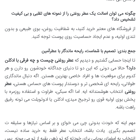
چگونه می توان اصالت یک عطر روغنی را از نمونه های تقلبی و بی کیفیت
تشخیص داد؟
از فروشگاه های معتبر خرید کنید، به شفافیت روغن، بوی طبیعی و بدون
تندی اولیه، و عدم ایجاد حساسیت روی پوست توجه کنید.
جمع بندی: تصمیم با شماست، رایحه ماندگار با عطرآمین
تا اینجا حسابی گشتیم و دیدیم که
عطر روغنی چیست و چه فرقی با ادکلن
دارد؟
حالا می دونی که این دو تا دنیای جداگانه خودشون رو دارن و هر
کدوم برای موقعیت ها و افراد خاصی بهترین هستن. اگه دنبال ماندگاری
طولانی، رایحه ای شخصی تر و دوستدار پوست های حساس هستی،
عطر
روغنی
انتخاب هوشمندانه ایه. اما اگه سبکی، طراوت و استفاده روزمره با
پخش بوی اولیه قوی رو ترجیح میدی، ادکلن یا ادوتویلت می تونه رفیق
راهت باشه.
مهم اینه که خودت بدونی چی می خوای و بر اساس نیازها و سلیقه ت
تصمیم بگیری. یادت باشه، انتخاب عطر فقط یه خرید ساده نیست،
انتخاب یه امضای بویایی برای خودته که تو ذهن بقیه از تو می مونه. پس