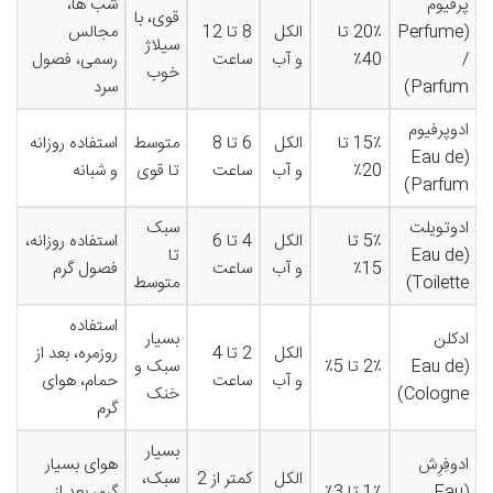
پرفیوم
شب ها،
قوی، با
(Perfume
20٪ تا
الکل
8 تا 12
مجالس
سیلاژ
/
40٪
و آب
ساعت
رسمی، فصول
خوب
Parfum)
سرد
ادوپرفیوم
15٪ تا
الکل
6 تا 8
متوسط
استفاده روزانه
(Eau de
20٪
و آب
ساعت
تا قوی
و شبانه
Parfum)
ادوتویلت
سبک
5٪ تا
الکل
4 تا 6
استفاده روزانه،
(Eau de
تا
15٪
و آب
ساعت
فصول گرم
Toilette)
متوسط
استفاده
ادکلن
بسیار
الکل
2 تا 4
روزمره، بعد از
(Eau de
2٪ تا 5٪
سبک و
و آب
ساعت
حمام، هوای
Cologne)
خنک
گرم
بسیار
ادوفِرِش
هوای بسیار
الکل
کمتر از 2
سبک،
(Eau
1٪ تا 3٪
گرم، بعد از