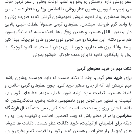
عطر روغنی داره. راستش رو بخوای، اغلب اوقات وقتی از عطر گرمی حرف
می زنیم، منظورمون همون
عطر روغنی
یا
اسانس روغنی معطر
هست. این
عطرها اسمشون رو از نحوه فروش قدیمیشون گرفتن که به صورت وزنی و
با واحد گرم فروخته میشدن. عطرهای گرمی معمولاً غلظت خیلی بالایی
دارن، بدون الکل هستن و همین ویژگی ها باعث میشه که ماندگاریشون
هم عالی باشه. این عطرها رو می تونی توی بطری های کوچیک پیدا کنی
و معمولاً اسپری هم ندارن، چون نیازی بهش نیست. یه قطره کوچیک با
رول یا اپلیکاتور، کافیه تا برای مدت طولانی خوشبو بمونی.
نکات مهم در خرید عطرهای گرمی
برای
خرید عطر
گرمی، چند تا نکته هست که باید حواست بهشون باشه.
مهم ترینش اینه که از جای معتبر خرید کنی. چون عطرهای گرمی خالص و
غلیظ هستن، کیفیت مواد اولیه شون خیلی مهمه. عطرهای گرمی بی
کیفیت یا تقلبی می تونن بوی نامطبوعی داشته باشن، ماندگاریشون کم
باشه یا حتی روی پوستت حساسیت ایجاد کنن. پس حتماً دنبال
فروشگاه
عطرامین
یا مراکز معتبر باش که بهت تضمین اصالت و کیفیت بدن. یه راه
دیگه برای اطمینان از کیفیت،
خرید دکانت عطر
هست. دکانت ها شیشه
های کوچیکی از عطر اصلی هستن که می تونی با قیمت کمتر بخری و اول