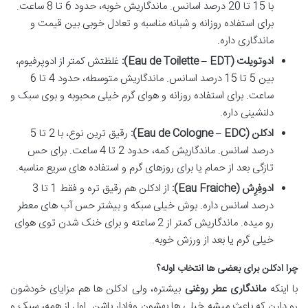
با 15 تا 20 درصد اسانس. ماندگاریش خوبه، حدود 6 تا 8 ساعت.
برای استفاده روزانه و شبانه مناسبه و تعادل خوبی بین قیمت و
ماندگاری داره.
ادوتویلت (Eau de Toilette – EDT):
غلظتش کمتر از ادوپرفیوم،
بین 5 تا 15 درصد اسانس. ماندگاریش متوسطه، حدود 4 تا 6
ساعت. برای استفاده روزانه و هوای گرم خیلی محبوبه و بوی سبک و
دلنشینی داره.
ادکلن (Eau de Cologne – EDC):
رقیق ترین نوع، با 2 تا 5
درصد اسانس. ماندگاریش کمه، حدود 2 تا 4 ساعت. برای حس
تازگی بعد از حمام یا برای روزهای گرم و استفاده های سریع مناسبه.
ادوفِرِش (Eau Fraiche):
از ادکلن هم رقیق تره و فقط 1 تا 3
درصد اسانس داره. بوش خیلی سبکه و بیشتر حس آب های معطر
رو میده. ماندگاریش کمتر از 2 ساعته و برای خنک شدن توی هوای
خیلی گرم یا بعد از ورزش خوبه.
چرا ادکلن برای بعضی ها انتخاب اوله؟
با اینکه
ماندگاری عطر روغنی
بیشتره، ولی ادکلن ها هم مزایای خودشون
رو دارن که باعث میشه خیلی ها بهشون وفادار باشن. اول از همه، سبک و