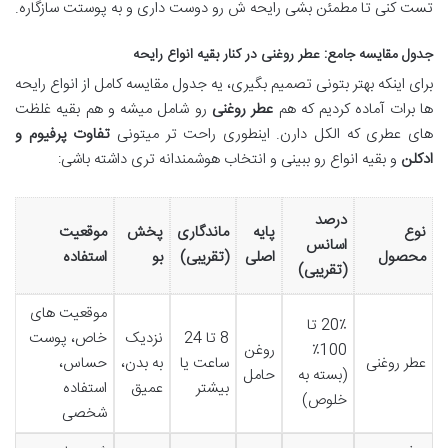
تست کنی تا مطمئن بشی رایحه ش رو دوست داری و به پوستت سازگاره.
جدول مقایسه جامع: عطر روغنی در کنار بقیه انواع رایحه
برای اینکه بهتر بتونی تصمیم بگیری، یه جدول مقایسه کامل از انواع رایحه
ها برات آماده کردیم که هم
عطر روغنی
رو شامل میشه و هم بقیه غلظت
های عطری که الکل دارن. اینطوری راحت تر میتونی
تفاوت پرفیوم و
ادکلن
و بقیه انواع رو ببینی و انتخاب هوشمندانه تری داشته باشی:
درصد
نوع
پایه
ماندگاری
پخش
موقعیت
اسانس
محصول
اصلی
(تقریبی)
بو
استفاده
(تقریبی)
موقعیت های
20٪ تا
8 تا 24
نزدیک
خاص، پوست
100٪
روغن
عطر روغنی
ساعت یا
به بدن،
حساس،
(بسته به
حامل
بیشتر
عمیق
استفاده
خلوص)
شخصی