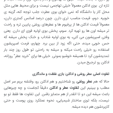
تازه ان. بوی ادکلن معمولاً خیلی تهاجمی نیست و برای محیط هایی مثل
محل کار یا دانشگاه که نمی خوای بوی عطرت جلب توجه کنه، گزینه ی
خوبیه. دوم، قیمت مناسب تری دارن. چون درصد اسانس کمتری دارن،
معمولاً قیمت ادکلن ها از پرفیوم ها و عطرهای روغنی پایین تره و راحت
تر میشه اون ها رو تهیه کرد. سوم، پخش بوی اولیه قوی ای دارن. یعنی
وقتی اسپریشون می کنی، یه بوی اولیه شاداب و خنک پخش میشه که
حس خوبی میده، حتی اگه زود از بین بره. چهارم، فرمت اسپریشون
استفاده رو خیلی راحت میکنه و میشه به راحتی تو طول روز چند بار
تمدیدشون کرد تا همیشه خوشبو بمونی. خیلی ها برای “خرید عطر” روزانه،
ادکلن رو ترجیح میدن.
تفاوت اصلی عطر روغنی و ادکلن: بازی غلظت و ماندگاری
حالا که هم
عطر روغنی
رو شناختیم و هم ادکلن رو، وقتشه بریم سر اصل
مطلب و ببینیم این
تفاوت عطر و ادکلن
دقیقاً کجاست و چه چیزهایی
باعث میشه این دو تا انقدر از هم متمایز باشن. این تفاوت ها فقط تو بو
نیست، بلکه توی ساختار شیمیایی، نحوه عملکرد روی پوست و حتی
کاربردشون هم دیده میشه.