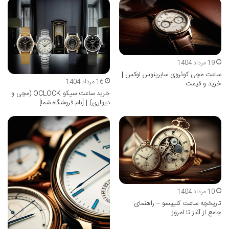
19 مرداد 1404
ساعت مچی کوئروی سابرینوس لوکس |
16 مرداد 1404
خرید و قیمت
خرید ساعت سیکو OCLOCK (مچی و
دیواری) | [نام فروشگاه شما]
10 مرداد 1404
تاریخچه ساعت کلیپسو – راهنمای
جامع از آغاز تا امروز