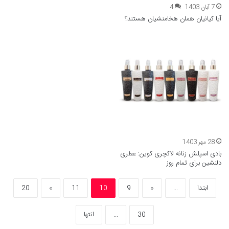
7 آبان 1403
4
آیا کیانیان همان هخامنشیان هستند؟
28 مهر 1403
بادی اسپلش زنانه لاکچری کوین: عطری
دلنشین برای تمام روز
ابتدا
...
«
9
10
11
»
20
30
...
انتها