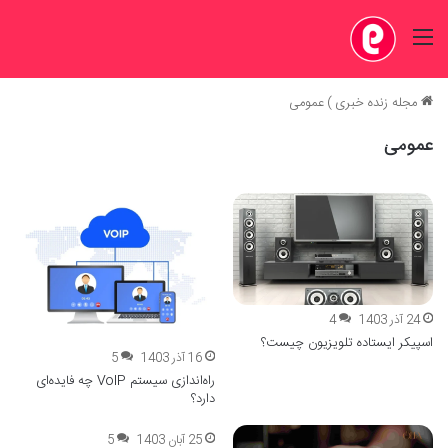
منو
مجله زنده خبری
)
عمومی
تفاوت قیمت خرید و فروش دلار چقدر است؟
عمومی
28 آذر 1403
4
24 آذر 1403
4
اسپیکر ایستاده تلویزیون چیست؟
16 آذر 1403
5
راه‌اندازی سیستم VoIP چه فایده‌ای
دارد؟
25 آبان 1403
5