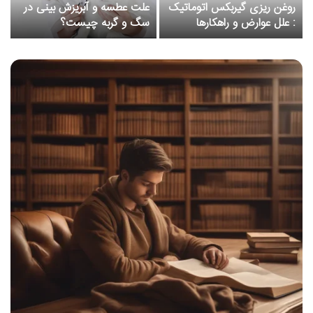
روغن ریزی گیربکس اتوماتیک
علت عطسه و آبریزش بینی در
ت
: علل عوارض و راهکارها
سگ و گربه چیست؟
ا