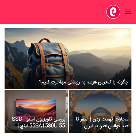
منو
چگونه با کمترین هزینه به رومانی مهاجرت کنیم؟
خ
مجازات تهمت زدن | صفر تا
بررسی تلویزیون اسنوا SSD-
ل
صد قوانین افترا در ایران
55SA1580U 55 اینچ |
(
راهنمای خرید کامل