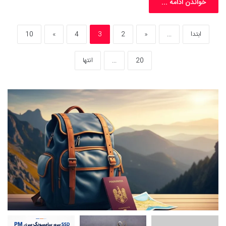
خواندن ادامه ...
ابتدا
...
«
2
3
4
»
10
20
...
انتها