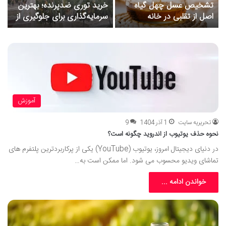
روغن ریزی گیربکس اتوماتیک
علت عطسه و آبریزش بینی در
: علل عوارض و راهکارها
سگ و گربه چیست؟
آموزش
تحریریه سایت
1 آذر 1404
9
نحوه حذف یوتیوب از اندروید چگونه است؟
در دنیای دیجیتال امروز، یوتیوب (YouTube) یکی از پرکاربردترین پلتفرم های
تماشای ویدیو محسوب می شود. اما ممکن است به…
خواندن ادامه ...