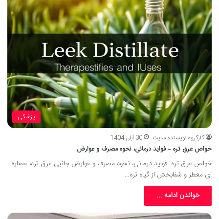
پزشکی
گارگروه نویسنده سایت
30 آبان 1404
خواص عرق تره – فواید درمانی، نحوه مصرف و عوارض
خواص عرق تره: فواید درمانی، نحوه مصرف و عوارض جانبی عرق تره، عصاره
ای معطر و شفابخش از گیاه تره…
خواندن ادامه ...