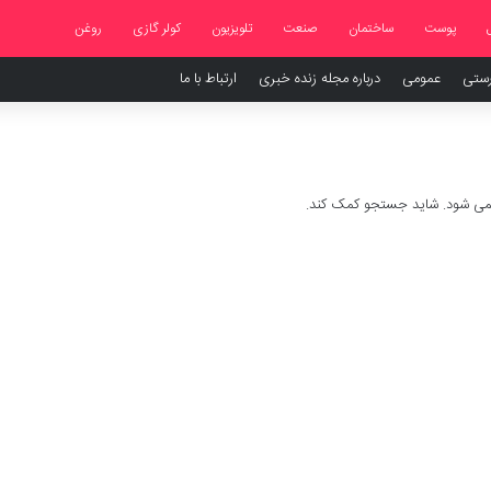
پوست
ساختمان
صنعت
تلویزیون
کولر گازی
روغن
رستی
عمومی
درباره مجله زنده خبری
ارتباط با ما
 نمی شود. شاید جستجو کمک کند.