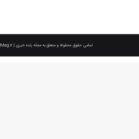
تمامی حقوق محفوظ و متعلق به مجله زنده خبری | LiveMag.ir می باشد.