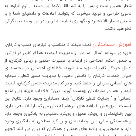
شعار: همین است و بس را به شما القا نکند! این دسته از نرم افزارها به
نحوی طراحی و تولید میشوند که بتوانند اطلاعات و دادههای شما را با
امنیتی بسیار بالا ذخیره و نگهداری نمایند؛ بنابراین در این زمینه نیز نگرانی
نخواهید داشت.
آموزش حسابداری
کمک میکند تا متناسب با نیازهای کسب و کارتان،
حوزه ی سرمایه انسانی سازمان را مدیریت کنید، به هنگام تغییر در قوانین
یا صدور احکام اصلاحی در ارتباط با تغییرات حکمی و ریالی کارکنان، از
اعمال خودکار تغییرات بهره مند شوید، خطاهای احتمالی در محاسبه ی
جبران خدمات کارکنان را کاهش دهید، با مدیریت مسیر شغلی، سرمایه
های انسانی سازمان را حفظ کنید و در کنار مدیریت حضور کارکنان، امنیت
تردد را هم در سازمانتان بهدست آورید. بین” اطلاعات هزینه یابی منابع
انسانی” و ” رضایت شغلی کارکنان” رابطه معناداری وجود دارد. نتایج این
قسمت از پژوهش با یافته های آبراهام که بیان می کند ارتباط معنی داری
بین رضایتمندی و رویکرد عمیق و رویکرد دستیابی به یادگیری وجود دارد
و همبستگی منفی بین رضایتمندی و رویکرد سطحی به یادگیری وجود
دارد و همچنین، با یافته های همتی و همکاران که بیان می کنند تجهیز