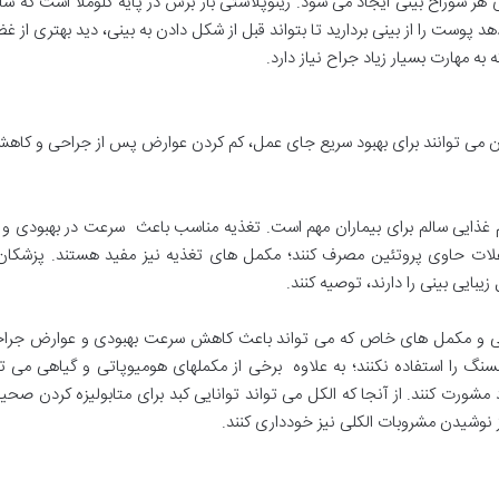
 هر سوراخ بینی ایجاد می شود. رینوپلاستی باز برش در پایه کلوملا است که ش
دهد پوست را از بینی بردارید تا بتواند قبل از شکل دادن به بینی، دید بهتری از 
ه مهارت بسیار زیاد جراح نیاز دارد.
ان می توانند برای بهبود سریع جای عمل، کم کردن عوارض پس از جراحی و کاه
 غذایی سالم برای بیماران مهم است. تغذیه مناسب باعث سرعت در بهبودی و
ایی و مکمل های خاص که می تواند باعث کاهش سرعت بهبودی و عوارض جراحی 
 زنجبیل، گینگو و جینسنگ را استفاده نکنند؛ به علاوه برخی از مکملهای هومیوپاتی و گیاهی
 مشورت کنند. از آنجا که الکل می تواند توانایی کبد برای متابولیزه کردن صح
 نوشیدن مشروبات الکلی نیز خودداری کنند.