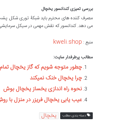
بررسی تمیزی کندانسور یخچال
مصرف کننده های محترم باید شبکۀ توری شکل پشت ی
می دهد. کندانسور که نقش مهمی در سیکل سرمایشی 
kweli.shop
منبع :
مطالب پرطرفدار سایت:
چطور متوجه شویم که گاز یخچال تما
چرا یخچال خنک نمیکند
نحوه راه اندازی یخساز یخچال بوش
عیب یابی یخچال فریزر در منزل با رو
یخچال
دسته بندی مطلب