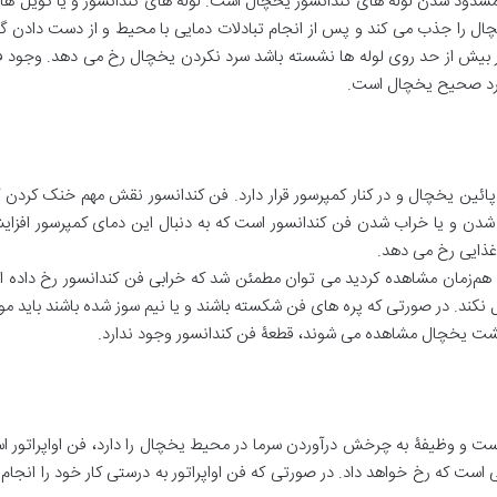
مسدود شدن لوله های کندانسور یخچال است. لوله های کندانسور و یا کویل ه
چال را جذب می کند و پس از انجام تبادلات دمایی با محیط و از دست دادن گرم
بار بیش از حد روی لوله ها نشسته باشد سرد نکردن یخچال رخ می دهد. وجود ف
کرد صحیح یخچال است.
ین یخچال و در کنار کمپرسور قرار دارد. فن کندانسور نقش مهم خنک کردن کمپر
ن و یا خراب شدن فن کندانسور است که به دنبال این دمای کمپرسور افزایش 
ذایی رخ می دهد.
هم‌زمان مشاهده کردید می توان مطمئن شد که خرابی فن کندانسور رخ داده است.
 نکند. در صورتی که پره های فن شکسته باشند و یا نیم سوز شده باشند باید م
پشت یخچال مشاهده می شوند، قطعۀ فن کندانسور وجود ندارد.
 و وظیفۀ به چرخش درآوردن سرما در محیط یخچال را دارد، فن اواپراتور است
است که رخ خواهد داد. در صورتی که فن اواپراتور به درستی کار خود را انجام ن