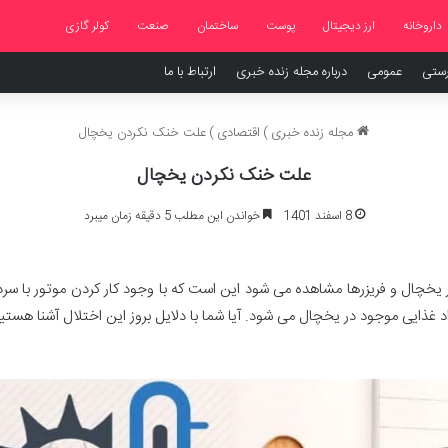
داروخانه
ارز دیجیتال
پوست
ساختمان
صنعت
کولر گازی
رستی
عمومی
درباره مجله زنده خبری
ارتباط با ما
مجله زنده خبری
)
اقتصادی
)
علت خنک نکردن یخچال
علت خنک نکردن یخچال
8 اسفند 1401
خواندن این مطلب 5 دقیقه زمان میبرد
یخچال و فریزرها مشاهده می شود این است که با وجود کار کردن موتور با سر
غذایی موجود در یخچال می شود. آیا شما با دلایل بروز این اختلال آشنا هستید