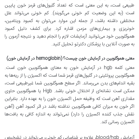
طبیعی است، به این معنی است که تعداد گلبول‌های قرمز خون پایین
است (به این وضعیت کم خونی می‌گویند). کم خونی می‌تواند علل
مختلفی داشته باشد، از جمله این موارد می‌توان به کمبود ویتامین،
خونریزی و بیماری‌های مزمن اشاره کرد. برای کشف دلیل کمبود
هموگلوبین خود می‌توانید آزمایشات لازم را انجام دهید و نتیجه آزمون را
به صورت آنلاین با پزشکان دکترتو تحلیل کنید.
معنی هموگلوبین در آزمایش خون چیست؟ (hemoglobin در آزمایش خون)
معنی کلمه hgb در آزمایش خون به معنای هموگلوبین خون است.
هموگلوبین پروتئینی در گلبول‌های قرمز شما است که اکسیژن را از ریه‌ها به
بقیه اندام‌های بدن می‌رساند. اگر سطح هموگلوبین شما غیرطبیعی است،
ممکن است نشانه‌ای از اختلال خونی باشد. Hgb یا هموگلوبین حاوی
مقداری آهن است که وظیفه حمل اکسیژن خون را به عهده دارد. بنابراین
اگر خون به میزان کافی هموگلوبین نداشته باشد در اثر کمبود آهن (آهن
نقش جذب کننده اکسیژن را دارد) نمی‌تواند به اندازه کافی به بافت‌ها
اکسیژن رسانی کند.
آزمایش blood/hgb، علاوه بر شناسایی کم خونی، می‌تواند در تشخیص