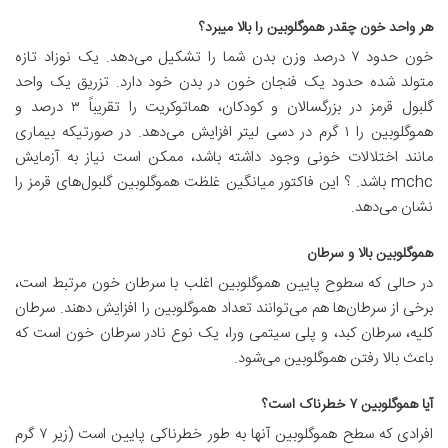
هر واحد خون چقدر هموگلوبین را بالا میبرد؟
خون حدود ۷ درصد وزن بدن شما را تشکیل می‌دهد. یک نوزاد تازه
متولد شده حدود یک فنجان خون در بدن خود دارد. تزریق یک واحد
گلبول قرمز در بزرگسالان و کودکان، هماتوکریت را تقریباً ۳ درصد و
هموگلوبین را ۱ گرم در دسی لیتر افزایش می‌دهد. در صورتیکه بیماری
مانند اختلالات خونی وجود داشته باشد، ممکن است نیاز به آزمایش
mchc باشد. ؟ این فاکتور میانگین غلظت هموگلوبین گلبول‌های قرمز را
نشان می‌دهد.
هموگلوبین بالا و سرطان
در حالی که سطوح پایین هموگلوبین اغلب با سرطان خون مرتبط است،
برخی از سرطان‌ها هم می‌توانند تعداد هموگلوبین را افزایش دهند. سرطان
کلیه، سرطان کبد، و پلی سیتمی ورا، یک نوع نادر سرطان خون است که
باعث بالا رفتن هموگلوبین می‌شود.
آیا هموگلوبین ۷ خطرناک است؟
افرادی که سطح هموگلوبین آنها به طور خطرناکی پایین است (زیر ۷ گرم