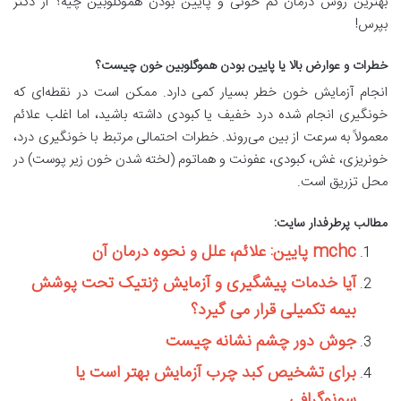
بهترین روش درمان کم خونی و پایین بودن هموگلوبین چیه؟ از دکتر
بپرس!
خطرات و عوارض بالا یا پایین بودن هموگلوبین خون چیست؟
انجام آزمایش خون خطر بسیار کمی دارد. ممکن است در نقطه‌ای که
خونگیری انجام شده درد خفیف یا کبودی داشته باشید، اما اغلب علائم
معمولاً به سرعت از بین می‌روند. خطرات احتمالی مرتبط با خونگیری درد،
خونریزی، غش، کبودی، عفونت و هماتوم (لخته شدن خون زیر پوست) در
محل تزریق است.
مطالب پرطرفدار سایت:
mchc پایین: علائم، علل و نحوه درمان آن
آیا خدمات پیشگیری و آزمایش ژنتیک تحت پوشش
بیمه تکمیلی قرار می گیرد؟
جوش دور چشم نشانه چیست
برای تشخیص کبد چرب آزمایش بهتر است یا
سونوگرافی