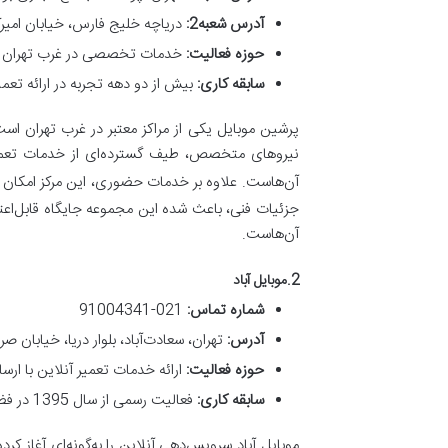
آدرس شعبه2:
دریاچه خلیج فارس، خیابان امیرکب
حوزه فعالیت
:
خدمات تخصصی در غرب تهران (م
سابقه کاری
:
بیش از دو دهه تجربه در ارائه تعم
پرشین موبایل یکی از مراکز معتبر در غرب تهران است
نیروهای متخصص، طیف گسترده‌ای از خدمات تعمیر ر
آن‌هاست. علاوه بر خدمات حضوری، این مرکز امکان
جزئیات فنی، باعث شده این مجموعه جایگاه قابل‌اعتم
آن‌هاست.
2.موبایل آباد
شماره تماس
:
021-91004341
آدرس
:
تهران، سعادت‌آباد، بلوار دریا، خیابان صراف
حوزه فعالیت
:
ارائه خدمات تعمیر آنلاین با ارس
سابقه کاری
:
فعالیت رسمی از سال 1395 در فضای آنلاین با بیش از ۸ سال تجربه و بیش از ۵۰ نماینده فعال
موبایل آباد سرویس‌دهی آنلاین را به‌گونه‌ای آغاز