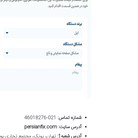
شماره تماس
:
021-46018276
آدرس سایت: persianfix.com
آدرس شعبه1
:
تهران، پونک، مجتمع تجاری بوستان، درب C1، ورودی راهر