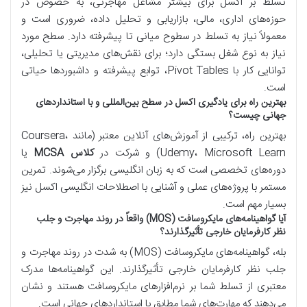
تسلط بر اکسل برای بیشتر مشاغل مهاجرتی، به خصوص در
حوزه‌های اداری، مالی، بازاریابی و تحلیل داده، ضروری است و
معمولاً نیاز به تسلط در سطوح میانی تا پیشرفته دارد. سطح مورد
نیاز به نوع شغل بستگی دارد؛ برای نقش‌های مدیریتی یا تحلیلی،
توانایی کار با Pivot Tables، توابع پیشرفته و داشبوردها حیاتی
است.
بهترین راه برای یادگیری اکسل در سطح بین‌المللی و با استانداردهای
جهانی چیست؟
بهترین راه، ترکیبی از آموزش‌های آنلاین معتبر (مانند Coursera،
Udemy، Microsoft Learn) و شرکت در
کلاس MCSA
یا
دوره‌های تخصصی است که به زبان انگلیسی برگزار می‌شوند. تمرین
مستمر با پروژه‌های عملی و آشنایی با اصطلاحات انگلیسی اکسل نیز
بسیار مهم است.
آیا گواهینامه‌های مایکروسافت (MOS) واقعاً در روند مهاجرت و جلب
نظر کارفرمایان خارجی تأثیرگذارند؟
بله، گواهینامه‌های مایکروسافت (MOS) به شدت در روند مهاجرت و
جلب نظر کارفرمایان خارجی تأثیرگذارند. این گواهینامه‌ها مدرک
معتبری از تسلط شما بر نرم‌افزارهای مایکروسافت هستند و نشان
می‌دهند که مهارت‌های شما مطابق با استانداردهای جهانی است.