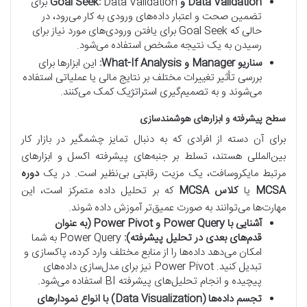
Data Validation و Goal Seek:
Data Validation برای
تضمین صحت و اعتبار داده‌های ورودی به کار می‌رود، در
حالی که Goal Seek برای یافتن ورودی‌های مورد نیاز برای
رسیدن به یک نتیجه مشخص استفاده می‌شود.
سناریو Manager و What-If Analysis:
این ابزارها برای
بررسی تأثیر تغییرات مختلف بر نتایج مالی یا عملیاتی استفاده
می‌شوند و به تصمیم‌گیری استراتژیک کمک می‌کنند.
سطح پیشرفته و ابزارهای هوشمندسازی
برای آن دسته از افرادی که به دنبال تمایز چشمگیر در بازار کار
بین‌المللی هستند، تسلط بر جنبه‌های پیشرفته اکسل و ابزارهای
مرتبط مایکروسافت، یک مزیت رقابتی بی‌نظیر است. در یک
دوره
MCSA
یا
کلاس MCSA
که بر تحلیل داده متمرکز است، این
مهارت‌ها می‌توانند به صورت عمیق‌تر آموزش داده شوند.
آشنایی با Power Query و Power Pivot (به عنوان
قدم‌های بعدی در تحلیل پیشرفته):
Power Query به شما
امکان می‌دهد داده‌ها را از منابع مختلف وارد کرده، پاکسازی و
تبدیل کنید. Power Pivot نیز برای مدل‌سازی داده‌های
پیچیده و انجام تحلیل‌های پیشرفته BI استفاده می‌شود.
تجسم داده‌ها (Data Visualization) با انواع نمودارهای