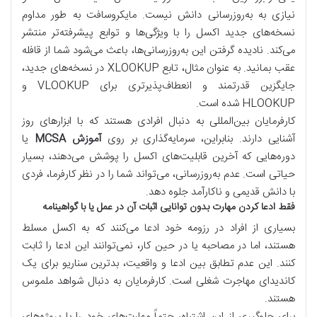
نیازی به به‌روزرسانی دانش نیست. مایکروسافت به طور مداوم
نسخه‌های جدید اکسل را با ویژگی‌ها و توابع پیشرفته‌تر منتشر
می‌کند. نادیده گرفتن این به‌روزرسانی‌ها، باعث می‌شود شما از قافله
عقب بمانید. به عنوان مثال، تابع XLOOKUP در نسخه‌های جدید،
جایگزین قدرتمند و انعطاف‌پذیرتری برای VLOOKUP و
HLOOKUP شده است.
کارفرمایان بین‌المللی به دنبال افرادی هستند که با ابزارهای روز
آشنایی دارند. بنابراین، سرمایه‌گذاری بر روی
آموزش MCSA
یا
دوره‌هایی که آخرین قابلیت‌های اکسل را پوشش می‌دهند، بسیار
حیاتی است. عدم به‌روزرسانی، می‌تواند شما را در نظر کارفرما، فردی
با دانش قدیمی و ناکارآمد جلوه دهد.
فقط ادعا کردن مهارت بدون توانایی اثبات آن در عمل یا با گواهینامه
بسیاری از افراد در رزومه خود ادعا می‌کنند که به اکسل مسلط
هستند، اما در مصاحبه یا در حین کار، نمی‌توانند این ادعا را ثابت
کنند. این عدم تطابق بین ادعا و واقعیت، بدترین سناریو برای یک
کاندیدای مهاجرت شغلی است. کارفرمایان به دنبال شواهد ملموس
هستند.
برای جلوگیری از این اشتباه، حتماً مهارت‌های خود را با پروژه‌های