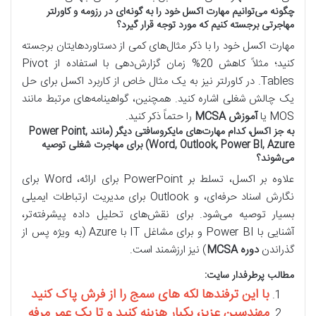
چگونه می‌توانیم مهارت اکسل خود را به گونه‌ای در رزومه و کاورلتر
مهاجرتی برجسته کنیم که مورد توجه قرار گیرد؟
مهارت اکسل خود را با ذکر مثال‌های کمی از دستاوردهایتان برجسته
کنید؛ مثلاً کاهش 20% زمان گزارش‌دهی با استفاده از Pivot
Tables. در کاورلتر نیز به یک مثال خاص از کاربرد اکسل برای حل
یک چالش شغلی اشاره کنید. همچنین، گواهینامه‌های مرتبط مانند
MOS یا
آموزش MCSA
را حتماً ذکر کنید.
به جز اکسل، کدام مهارت‌های مایکروسافتی دیگر (مانند Power Point,
Word, Outlook, Power BI, Azure) برای مهاجرت شغلی توصیه
می‌شوند؟
علاوه بر اکسل، تسلط بر PowerPoint برای ارائه، Word برای
نگارش اسناد حرفه‌ای، و Outlook برای مدیریت ارتباطات ایمیلی
بسیار توصیه می‌شود. برای نقش‌های تحلیل داده پیشرفته‌تر،
آشنایی با Power BI و برای مشاغل IT با Azure (به ویژه پس از
گذراندن
دوره MCSA
) نیز ارزشمند است.
مطالب پرطرفدار سایت:
با این ترفندها لکه های سمج را از فرش پاک کنید
مهندسین عزیز، یکبار هزینه کنید و تا یک عمر مرفه