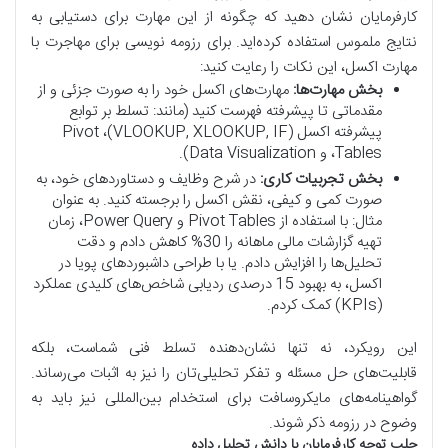
کارفرمایان نشان دهید که چگونه از این مهارت برای دستیابی به
نتایج ملموس استفاده کرده‌اید. برای رزومه نویسی برای مهاجرت با
مهارت اکسل، این نکات را رعایت کنید:
بخش مهارت‌ها:
مهارت‌های اکسل خود را به صورت جزئی و از
مقدماتی تا پیشرفته فهرست کنید (مانند: تسلط بر توابع
پیشرفته اکسل (VLOOKUP, XLOOKUP, IF)، Pivot
Tables، و Data Visualization).
بخش تجربیات کاری:
در شرح وظایف و دستاوردهای خود، به
صورت کمی و کیفی، نقش اکسل را برجسته کنید. به عنوان
مثال: با استفاده از Pivot Tables و Power Query، زمان
تهیه گزارشات مالی ماهانه را 30% کاهش دادم و دقت
تحلیل‌ها را افزایش دادم. یا با طراحی داشبوردهای پویا در
اکسل، به بهبود 15 درصدی ردیابی شاخص‌های کلیدی عملکرد
(KPIs) کمک کردم.
این رویکرد، نه تنها نشان‌دهنده تسلط فنی شماست، بلکه
قابلیت‌های حل مسئله و تفکر تحلیلی‌تان را نیز به اثبات می‌رساند.
گواهینامه‌های مایکروسافت برای استخدام بین‌المللی نیز باید به
وضوح در رزومه ذکر شوند.
جلب توجه کارفرمایان با دانش تحلیل داده