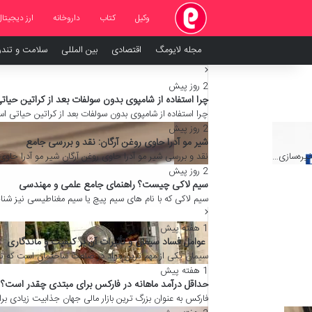
وکیل
کتاب
داروخانه
ارز دیجیتال
مجله لایومگ
اقتصادی
بین المللی
سلامت و تند
2 روز پیش
چرا استفاده از شامپوی بدون سولفات بعد از کراتین حیا
چرا استفاده از شامپوی بدون سولفات بعد از کراتین حیاتی ا
2 روز پیش
شیر مو آدرا حاوی روغن آرگان: نقد و بررسی جامع
نقد و بررسی شیر مو آدرا حاوی روغن آرگان شیر مو آدرا حاو
2 روز پیش
سیم لاکی چیست؟ راهنمای جامع علمی و مهندسی
سیم لاکی که با نام های سیم پیچ یا سیم مغناطیسی نیز ش
1 هفته پیش
عوامل فساد سیمان و تأثیرات آن بر کیفیت و ماندگاری
سیمان یکی از مهم ترین مواد در صنعت ساختمان است که نقش اساسی در مق
1 هفته پیش
حداقل درآمد ماهانه در فارکس برای مبتدی چقدر است؟
فارکس به عنوان بزرگ ترین بازار مالی جهان جذابیت زیادی برای تازه واردان د