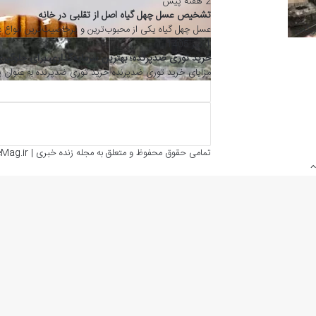
2 هفته پیش
تشخیص عسل چهل گیاه اصل از تقلبی در خانه
عسل چهل گیاه یکی از محبوب‌ترین و پرخاصیت‌ترین انواع عسل در بازار است
1 تیر 1405
خرید توری ضدپرنده؛ بهترین سرمایه‌گذاری برای جلوگیری از خسارات پر
مزایای خرید توری ضدپرنده خرید توری ضدپرنده به عنوان یکی از راهکارها
تمامی حقوق محفوظ و متعلق به مجله زنده خبری | LiveMag.ir می باشد.
دکمه
بازگشت
به
بالا