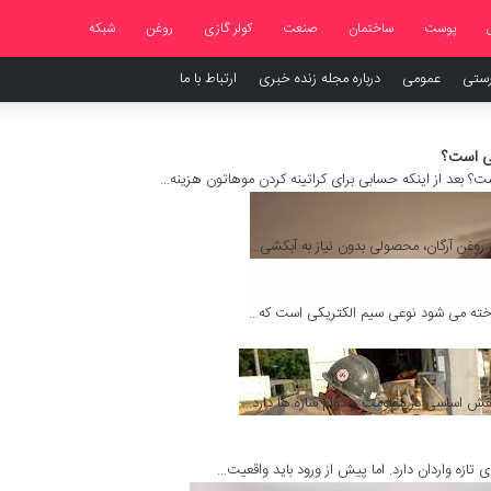
پوست
ساختمان
صنعت
کولر گازی
روغن
شبکه
رستی
عمومی
درباره مجله زنده خبری
ارتباط با ما
تی است؟
ست؟ بعد از اینکه حسابی برای کراتینه کردن موهاتون هزینه…
ی روغن آرگان، محصولی بدون نیاز به آبکشی…
ناخته می شود نوعی سیم الکتریکی است که…
2 روز پیش
لوله ی پ
اومت و دوام سازه ها دارد.…
راهنمای
2 روز پیش
سیم لاک
ارد. اما پیش از ورود باید واقعیت…
سیم لاکی