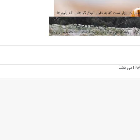
2 روز پیش
روغن ریز
 که به دلیل تنوع گیاهانی که زنبورها…
یکی از د
1 هفته پیش
ندگان به باغات و مزارع
علت عطس
ی مؤثر برای محافظت از باغات و مزارع در…
علت عطسه