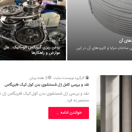
4 روز پیش
دهای آن
روغن ریزی گیربکس اتوماتیک : علل
ساختار، مزایا و کاربردهای آن در این
عوارض و راهکارها
گارگروه نویسنده سایت
3 هفته پیش
نقد و بررسی کامل ژل شستشوی بدن کول کیک فابریگاس
نقد و بررسی ژل شستشوی بدن کول کیک فابریگاس ژل ش
منحصر به فرد…
خواندن ادامه ...