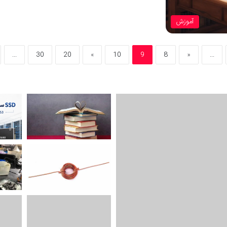
آموزش
...
30
20
»
10
9
8
«
...