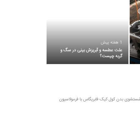
1 هفته پیش
علت عطسه و آبریزش بینی در سگ و
گربه چیست؟
ستشوی بدن کول کیک فابریگاس با فرمولاسیون