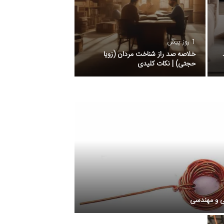
1 روز پیش
خلاصه صد راز شناخت مردان (زویا
حجتی) | نکات کلیدی
ی و مهندسی