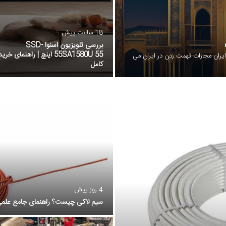
18 ساعت پیش
بررسی تلویزیون اسنوا SSD-
55SA1580U 55 اینچ | راهنمای خرید
یران مجازات تهمت زدن در ایران می
کامل
4 روز پیش
سیم لاکی چیست؟ راهنمای جامع علم