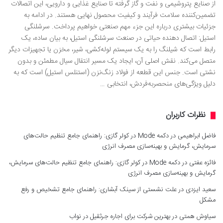
از صنایع پتروشیمی و نفت و گاز گرفته تا صنایع غذایی و دارویی، این اتصالات
تضمین‌کننده سلامت فرآیند و کیفیت محصول نهایی هستند. در ادامه به
جزئیات بیشتری درباره این جزء مهم صنعتی خواهیم پرداخت. سرشلنگی
استیل: اتصال دهنده حیاتی در صنعت سرشلنگی استیل، به بیان ساده، یک
رابط است که شیلنگ را به یک سیستم لوله‌کشی، شیر، مخزن یا تجهیزات دیگر
متصل می‌کند. نقش اصلی آن، ایجاد یک مسیر انتقال سیال مطمئن و بدون
نشتی است. جنس این قطعه از فولاد زنگ‌نزن (استنلس استیل) است که به
دلیل ویژگی‌های منحصربه‌فردش، انتخابی …
نظرات کاربران
فاضل ابراهیمی
در
دکمه Mode در کولر گازی: راهنمای جامع تنظیم حالت‌های
سرمایش، گرمایش و بهینه‌سازی مصرف انرژی
فائزه عفتی
در
دکمه Mode در کولر گازی: راهنمای جامع تنظیم حالت‌های سرمایش،
گرمایش و بهینه‌سازی مصرف انرژی
سعید ایزدی
در
علت نشستی از سینک آبشاری: راهنمای جامع تشخیص و رفع
مشکل
سیاوش همتی
در
بهترین شرکت برای اجاره جرثقیل در نواب