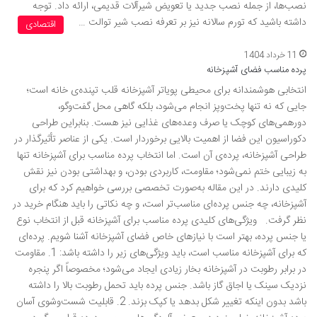
نصب‌ها، از جمله نصب جدید یا تعویض شیرآلات قدیمی، ارائه داد. توجه
داشته باشید که تورم سالانه نیز بر تعرفه نصب شیر توالت …
اقتصادی
11 خرداد 1404
پرده مناسب فضای آشپزخانه
انتخابی هوشمندانه برای محیطی پویاتر آشپزخانه قلب تپنده‌ی خانه است؛
جایی که نه تنها پخت‌وپز انجام می‌شود، بلکه گاهی محل گفت‌وگو،
دورهمی‌های کوچک یا صرف وعده‌های غذایی نیز هست. بنابراین طراحی
دکوراسیون این فضا از اهمیت بالایی برخوردار است. یکی از عناصر تأثیرگذار در
طراحی آشپزخانه، پرده‌ی آن است. اما انتخاب پرده مناسب برای آشپزخانه تنها
به زیبایی ختم نمی‌شود؛ مقاومت، کاربردی بودن، و بهداشتی بودن نیز نقش
کلیدی دارند. در این مقاله به‌صورت تخصصی بررسی خواهیم کرد که برای
آشپزخانه، چه جنس پرده‌ای مناسب‌تر است، و چه نکاتی را باید هنگام خرید در
نظر گرفت. ویژگی‌های کلیدی پرده مناسب برای آشپزخانه قبل از انتخاب نوع
یا جنس پرده، بهتر است با نیازهای خاص فضای آشپزخانه آشنا شویم. پرده‌ای
که برای آشپزخانه مناسب است، باید ویژگی‌های زیر را داشته باشد: 1. مقاومت
در برابر رطوبت در آشپزخانه بخار زیادی ایجاد می‌شود؛ مخصوصاً اگر پنجره
نزدیک سینک یا اجاق گاز باشد. جنس پرده باید تحمل رطوبت بالا را داشته
باشد بدون اینکه تغییر شکل بدهد یا کپک بزند. 2. قابلیت شست‌وشوی آسان