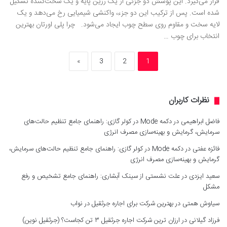
قرار می‌گیرد. این پوشش دو جزئی از یک رزین پایه و یک سخت‌کننده تشکیل
شده است. پس از ترکیب این دو جزء، واکنشی شیمیایی رخ می‌دهد و یک
لایه سخت و مقاوم روی سطح چوب ایجاد می‌شود. چرا پلی اورتان بهترین
انتخاب برای چوب …
»
3
2
1
نظرات کاربران
فاضل ابراهیمی
در
دکمه Mode در کولر گازی: راهنمای جامع تنظیم حالت‌های
سرمایش، گرمایش و بهینه‌سازی مصرف انرژی
فائزه عفتی
در
دکمه Mode در کولر گازی: راهنمای جامع تنظیم حالت‌های سرمایش،
گرمایش و بهینه‌سازی مصرف انرژی
سعید ایزدی
در
علت نشستی از سینک آبشاری: راهنمای جامع تشخیص و رفع
مشکل
سیاوش همتی
در
بهترین شرکت برای اجاره جرثقیل در نواب
فرزاد گیلانی
در
ارزان ترین شرکت اجاره جرثقیل ۳ تن کجاست؟ (جرثقیل نوین)