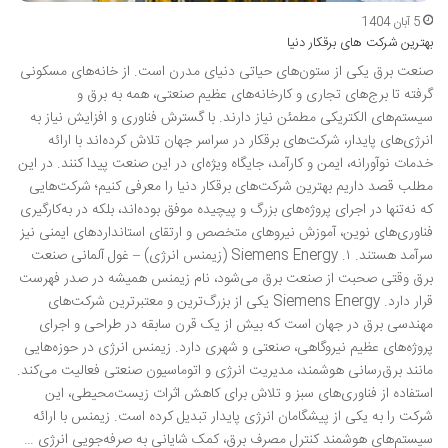
5 آبان 1404
بهترین شرکت های برقکار دنیا
صنعت برق یکی از ستون‌های حیاتی دنیای مدرن است. از خانه‌های مسکونی
گرفته تا برج‌های تجاری و کارخانه‌های عظیم صنعتی، همه به برق و
سیستم‌های الکتریکی مطمئن نیاز دارند. با گسترش فناوری و افزایش نیاز به
انرژی‌های پایدار، شرکت‌های برقکار در سراسر جهان تلاش کرده‌اند با ارائه
خدمات نوآورانه، ایمن و کارآمد، جایگاه ویژه‌ای در این صنعت پیدا کنند. در این
مطلب قصد داریم بهترین شرکت‌های برقکار دنیا را معرفی کنیم؛ شرکت‌هایی
که نه‌تنها در اجرای پروژه‌های بزرگ و پیچیده موفق بوده‌اند، بلکه در به‌کارگیری
فناوری‌های نوین، آموزش نیروهای متخصص و ارتقای استانداردهای ایمنی نیز
سرآمد هستند. ۱. Siemens Energy (زیمنس انرژی) – غول آلمانی صنعت
برق وقتی صحبت از صنعت برق می‌شود، نام زیمنس همیشه در صدر فهرست
قرار دارد. Siemens Energy یکی از بزرگ‌ترین و معتبرترین شرکت‌های
مهندسی برق در جهان است که بیش از یک قرن سابقه در طراحی و اجرای
پروژه‌های عظیم نیروگاهی، صنعتی و شهری دارد. زیمنس انرژی در حوزه‌هایی
مانند برق‌رسانی هوشمند، مدیریت انرژی و اتوماسیون صنعتی فعالیت می‌کند.
استفاده از فناوری‌های سبز و تلاش برای کاهش اثرات زیست‌محیطی، این
شرکت را به یکی از پیشگامان انرژی پایدار تبدیل کرده است. زیمنس با ارائه
سیستم‌های هوشمند کنترل مصرف برق، کمک شایانی به صرفه‌جویی انرژی …