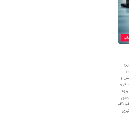
تاب
یزی
ن
نش و
بیعی،
، به
صحیح
‌به‌گام
گیری