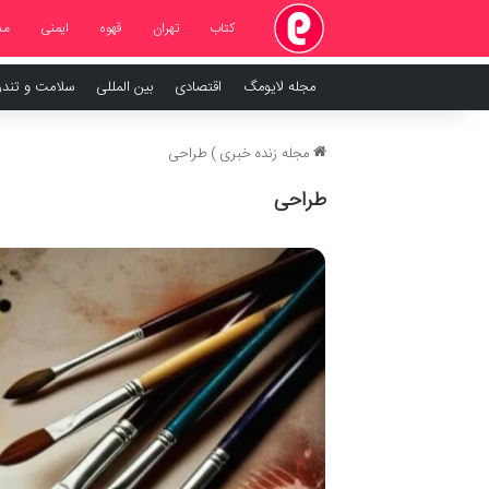
کتاب
تهران
قهوه
ایمنی
مد
مجله لایومگ
اقتصادی
بین المللی
سلامت و تند
مجله زنده خبری
)
طراحی
طراحی