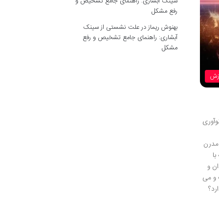
سینک آبشاری: راهنمای جامع تشخیص و
رفع مشکل
بهنوش ریماز
در
علت نشستی از سینک
آبشاری: راهنمای جامع تشخیص و رفع
مشکل
زش
 نوآوری
 مدرن
با
ن و
 و می
رد؟