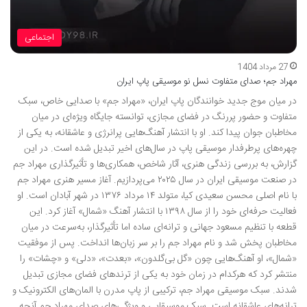
اجتماعی
27 مرداد 1404
مهراد جم؛ صدای متفاوت نسل نو موسیقی پاپ ایران
در میان موج جدید خوانندگان پاپ ایران، «مهراد جم» با صدایی خاص، سبک
متفاوت و حضور پررنگ در فضای مجازی، توانسته جایگاه ویژه‌ای در میان
مخاطبان جوان پیدا کند. او با انتشار آهنگ‌هایی پرانرژی و عاشقانه، به یکی از
چهره‌های پرطرفدار موسیقی پاپ در سال‌های اخیر تبدیل شده است. در این
گزارش، به بررسی زندگی هنری، آثار شاخص، همکاری‌ها و تأثیرگذاری مهراد جم
در صنعت موسیقی ایران در سال ۲۰۲۵ می‌پردازیم. آغاز مسیر هنری مهراد جم
با نام اصلی محسن سعیدی کیا، متولد ۱۴ مرداد ۱۳۷۶ در شهر آبادان است. او
فعالیت حرفه‌ای خود را از سال ۱۳۹۸ با انتشار آهنگ «شمال» آغاز کرد. این
قطعه با تنظیم مسعود جهانی و ترانه‌ای ساده اما تأثیرگذار، به‌سرعت در میان
مخاطبان پخش شد و نام مهراد جم را بر سر زبان‌ها انداخت. پس از موفقیت
«شمال»، او آهنگ‌هایی چون «گل بی‌گلدون»، «بعدت»، «دلی» و «چشات» را
منتشر کرد که هرکدام در زمان خود به یکی از ترندهای فضای مجازی تبدیل
شدند. سبک موسیقی مهراد جم، ترکیبی از پاپ مدرن با المان‌های الکترونیک و
ترانه‌های عاشقانه است. سبک موسیقایی و ویژگی‌های صدای مهراد جم آنچه