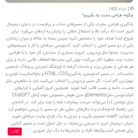
2 خرداد 1405
چگونه طراحی سایت یاد بگیریم؟
یادگیری طراحی سایت، یکی از مسیرهای جذاب و پرفرصت در دنیای دیجیتال
امروز است که درآمد بالا و استقلال شغلی را برایتان به ارمغان می‌آورد. برای
شروع، ابتدا هدف خود را مشخص کنید؛ سپس بسته به علاقه و میزان زمانتان،
یکی از دو مسیر اصلی را انتخاب کنید: کدنویسی حرفه‌ای یا کار با سیستم‌های
مدیریت محتوا مثل وردپرس. امروزه بسیاری از مبتدیان، کار خود را با طراحی
سایت چند منظوره آغاز می‌کنند؛ چون این سایت‌ها انعطاف بالایی دارند و برای
هر هدفی از معرفی برند و خدمات گرفته تا فروشگاه اینترنتی و وبلاگ شخصی
مناسب‌اند. در مسیر کدنویسی، یادگیریHTML، CSS و جاوااسکریپت اولین و
مهم‌ترین گام است. اگر مسیر وردپرس را انتخاب می‌کنید، باید با مفاهیمی مثل
هاست، دامنه و نصب قالب آشنا شوید. همچنین امروز آشنایی با ابزارهای
کم‌کدنویس مثلElementorو حتی هوش مصنوعی مولد (مثل ChatGPT
برای نوشتن کد) می‌تواند سرعت پیشرفت شما را چند برابر کند. در ادامه‌ی
این راهنما، قدم‌به‌قدم و با مثال‌های عملی، هر دو مسیر را بررسی خواهیم کرد
تا بتوانید آگاهانه تصمیم بگیرید و تبدیل به یک طراح سایت حرفه‌ای شوید.
دنیای دیجیتال امروز با سرعتی بی‌سابقه در حال تحول است و حضور آنلاین
برای همه‌ی کسب‌وکارها، افراد و سازمان‌ها به یک نیاز ضروری …
کتاب