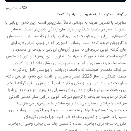
5 ساعت پیش
چگونه با کمترین هزینه به رومانی مهاجرت کنیم؟
مهاجرت با کمترین هزینه به رومانی کاملاً امکان‌پذیر است. این کشور اروپایی با
عضویت اخیر در منطقه شینگن و هزینه‌های زندگی پایین‌تر نسبت به سایر
کشورهای اروپای غربی، فرصت‌های بی‌نظیری را برای دانشجویان، متخصصان
و کارجویان فراهم کرده است. رومانی، کشوری که در جنوب شرقی قاره اروپا
جای گرفته، گویی دریچه‌ای به سوی آرزوهای اروپایی با بودجه‌ای محدود را
گشوده است. شاید تصور کنید مهاجرت به اروپا کاری پرهزینه و دور از دسترس
است، اما تجربه بسیاری از ایرانیان مقیم رومانی نشان داده که این کشور
می‌تواند مقصدی هوشمندانه و اقتصادی باشد. با پیوستن کامل رومانی به
منطقه شینگن در سال 2025، اعتبار پاسپورت و اقامت این کشور افزایش یافته
و فرصت‌های جدیدی برای زندگی و کار در این قاره پیش رو قرار گرفته است.
این راهنما، مسیری جذاب و عملی برای دستیابی به رویای مهاجرت به اروپا، با
تمرکز بر مدیریت هزینه‌ها را ترسیم می‌کند. گویی در این سفر، دستی نامرئی
هزینه‌ها را برایتان کاهش می‌دهد و رویاهایتان را ملموس‌تر می‌سازد. با
برنامه‌ریزی درست و همراهی متخصصان باتجربه رویزا گروپ، می‌توانید این
مسیر را با اطمینان و کمترین دغدغه طی کنید. چرا رومانی گزینه‌ای
مقرون‌به‌صرفه برای مهاجرت است؟ تا همین چند سال پیش، وقتی از مهاجرت
به اروپا حرف می‌زدیم، ذهنمان به سمت …