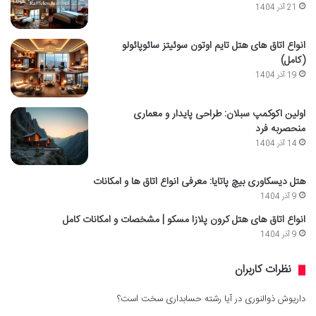
21 آذر 1404
انواع اتاق های هتل تایم اوتون سوئیتز سائوپائولو
(کامل)
19 آذر 1404
اولین اکوکمپ سبلان: طراحی پایدار و معماری
منحصربه فرد
14 آذر 1404
هتل دیسکاوری بیچ پاتایا: معرفی انواع اتاق ها و امکانات
9 آذر 1404
انواع اتاق های هتل کرون پلازا مسکو | مشخصات و امکانات کامل
9 آذر 1404
نظرات کاربران
داریوش ذوالنوری
در
آیا رشته حسابداری سخت است؟