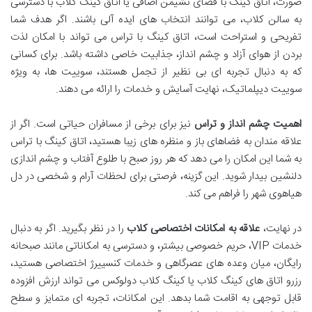
صورت، اتاق کینگ با فضای نشیمن اضافی یا اتاق کینگ کلاب با دسترسی
به سالن کلاب، می توانند انتخاب های ایده آلی باشند. اگر هدف شما
تفریحی و استراحت است، اتاق کینگ با تراس می تواند با امکان لذت
بردن از هوای آزاد و چشم انداز، جذابیت خاصی داشته باشد. برای کسانی
که به دنبال تجربه ای بی نظیر از تجمل هستند، سوییت ها، به ویژه
سوییت دیپلماتیک، نهایت آسایش و خدمات را ارائه می دهند.
اهمیت چشم انداز و تراس
نیز برای برخی از مسافران حیاتی است. اگر از
علاقه مندان به فضاهای باز و منظره های زیبا هستید، اتاق کینگ با تراس
به شما این امکان را می دهد که هر روز صبح با طلوع آفتاب و چشم اندازی
دلنشین بیدار شوید. این گزینه، فرصتی برای لحظات آرام و شخصی در دل
هیاهوی شهر را فراهم می کند.
در نهایت،
علاقه به امکانات اختصاصی کلاب
را در نظر بگیرید. اگر به دنبال
خدمات VIP، حریم خصوصی بیشتر، و دسترسی به امکاناتی مانند صبحانه
رایگان، میان وعده های عصرگاهی و خدمات کنسییرژ اختصاصی هستید،
رزرو اتاق های کینگ کلاب یا کینگ کلاب دولوکس می تواند ارزش افزوده
قابل توجهی به اقامت شما بدهد. این امکانات، تجربه ای متمایز و سطح