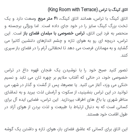
اتاق کینگ با تراس (King Room with Terrace)
اتاق کینگ با تراس، همانند اتاق کینگ،
۴۱ متر مربع
وسعت دارد و یک
تخت بزرگ کینگ سایز را در خود جای داده است. اما ویژگی برجسته و
منحصر به فرد این اتاق،
تراس خصوصی با مبلمان فضای باز
است. این
تراس، دریچه ای رو به هوای تازه و چشم اندازهای دلنشین کانبرا می
گشاید و به مهمانان فرصت می دهد تا لحظاتی آرام را در فضای باز سپری
کنند.
تصور کنید صبح خود را با نوشیدن یک فنجان قهوه داغ در تراس
خصوصی خود، در حالی که آفتاب ملایم بر چهره تان می تابد و نسیم
خنکی می وزد، آغاز می کنید. یا عصرها، پس از گشت و گذار در شهر، می
توانید در این تراس بنشینید، از سکوت و آرامش لذت ببرید و به تماشای
مناظر شهری یا باغ های اطراف بپردازید. این تراس، فضایی ایده آل برای
کسانی است که به دنبال ارتباط با طبیعت و لذت بردن از هوای آزاد در
طول اقامت خود هستند.
این اتاق برای کسانی که عاشق فضای باز، هوای تازه و داشتن یک گوشه