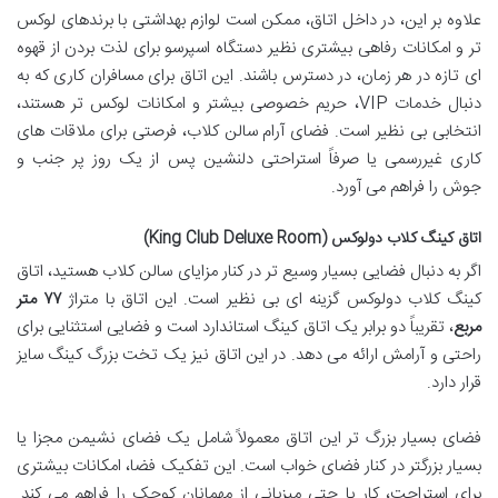
علاوه بر این، در داخل اتاق، ممکن است لوازم بهداشتی با برندهای لوکس
تر و امکانات رفاهی بیشتری نظیر دستگاه اسپرسو برای لذت بردن از قهوه
ای تازه در هر زمان، در دسترس باشند. این اتاق برای مسافران کاری که به
دنبال خدمات VIP، حریم خصوصی بیشتر و امکانات لوکس تر هستند،
انتخابی بی نظیر است. فضای آرام سالن کلاب، فرصتی برای ملاقات های
کاری غیررسمی یا صرفاً استراحتی دلنشین پس از یک روز پر جنب و
جوش را فراهم می آورد.
اتاق کینگ کلاب دولوکس (King Club Deluxe Room)
اگر به دنبال فضایی بسیار وسیع تر در کنار مزایای سالن کلاب هستید، اتاق
کینگ کلاب دولوکس گزینه ای بی نظیر است. این اتاق با متراژ
۷۷ متر
مربع
، تقریباً دو برابر یک اتاق کینگ استاندارد است و فضایی استثنایی برای
راحتی و آرامش ارائه می دهد. در این اتاق نیز یک تخت بزرگ کینگ سایز
قرار دارد.
فضای بسیار بزرگ تر این اتاق معمولاً شامل یک فضای نشیمن مجزا یا
بسیار بزرگتر در کنار فضای خواب است. این تفکیک فضا، امکانات بیشتری
برای استراحت، کار یا حتی میزبانی از مهمانان کوچک را فراهم می کند.