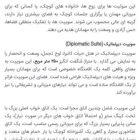
این سوئیت ها برای زوج ها، خانواده های کوچک، یا کسانی که برای
میزبانی مهمان یا برگزاری جلسات کوچک به فضای بیشتری نیاز دارند،
گزینه ای عالی محسوب می شوند. سوییت ها، با تفکیک منطقی فضاها،
حس آزادی و وسعت را به مهمانان هدیه می دهند.
سوییت دیپلماتیک (Diplomatic Suite)
سوییت دیپلماتیک در هتل حیات کانبرا، اوج تجمل، وسعت و انحصار را
به نمایش می گذارد. با متراژ شگفت انگیز
۲۵۰ متر مربع
، این سوییت به
معنای واقعی کلمه یک اقامتگاه خصوصی است که برای مهمانان بسیار
ویژه و هیئت های دیپلماتیک طراحی شده است. فضای این سوییت فراتر
از یک اقامتگاه ساده است و می تواند نیازهای میزبانی و تشریفاتی را نیز
برآورده کند.
این سوییت شامل چندین اتاق مجزا است: یک اتاق خواب اصلی بزرگ با
تخت کینگ سایز (و احتمالاً اتاق خواب های دیگر در صورت نیاز)، یک
سالن پذیرایی بسیار بزرگ که برای میزبانی رسمی مناسب است، یک اتاق
غذاخوری مجزا، و گاهی یک آشپزخانه کوچک یا بار. حمام های متعدد و
بسیار لوکس، با امکانات رفاهی درجه یک، تجربه ای از نهایت آسایش را