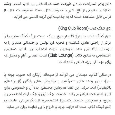
دنج برای استراحت در دل طبیعت هستند، انتخابی بی نظیر است. چشم
اندازهای متنوعی از باغ، شهر یا محوطه هتل، بسته به موقعیت اتاق، از
تراس قابل مشاهده است که به جذابیت این گزینه اقامتی می افزاید.
اتاق کینگ کلاب (King Club Room)
اتاق کینگ کلاب با متراژ
۴۱ متر مربع
و یک تخت بزرگ کینگ سایز، پا را
فراتر از راحتی عادی گذاشته و تجربه ای لوکس و خدماتی متمایز را به
مهمانان ارائه می دهد. مهمترین مزیت انتخاب این اتاق، دسترسی
اختصاصی به
سالن کلاب (Club Lounge)
است؛ فضایی آرام و مجلل که
برای مهمانان ویژه طراحی شده است.
در سالن کلاب، مهمانان می توانند از صبحانه رایگان (به صورت بوفه یا
منو)، میان وعده های عصرگاهی و نوشیدنی های رایگان (از برندهای
باکیفیت) لذت ببرند. این فضا همچنین محیطی ایده آل و خصوصی برای
کار یا استراحت فراهم می کند. خدمات چک این و چک اوت اختصاصی و
سریع، و همچنین خدمات کنسییرژ اختصاصی، از دیگر مزایای اقامت در
اتاق کینگ کلاب است که فرآیند ورود و خروج را بی نهایت روان می سازد.