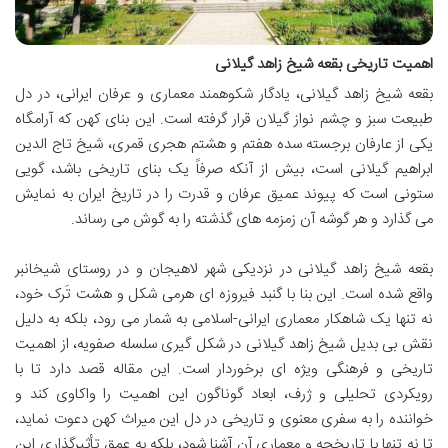
اهمیت تاریخی بقعه شیخ زاهد گیلانی
بقعه شیخ زاهد گیلانی، یادگار شکوهمند معماری و عرفان ایرانی، در دل
طبیعت سبز و چشم نواز گیلان قرار گرفته است. این بنای کهن که آرامگاه
یکی از عارفان برجسته سده هفتم و هشتم هجری قمری، شیخ تاج الدین
ابراهیم گیلانی است، بیش از آنکه صرفاً یک بنای تاریخی باشد، گویی
ستونی است که پیوند عمیق عرفان و قدرت را در تاریخ ایران به نمایش
می گذارد و هر گوشه آن زمزمه های گذشته را به گوش می رساند.
بقعه شیخ زاهد گیلانی در نزدیکی شهر لاهیجان و در روستای شیخانبر
واقع شده است. این بنا با گنبد فیروزه ای هرمی شکل و هشت تَرک خود،
نه تنها یک شاهکار معماری ایرانی-اسلامی به شمار می رود، بلکه به دلیل
نقش بی بدیل شیخ زاهد گیلانی در شکل گیری سلسله صفویه، از اهمیت
تاریخی و فرهنگی ویژه ای برخوردار است. این مقاله قصد دارد تا با
رویکردی تحلیلی و ژرف، ابعاد گوناگون این اهمیت را واکاوی کند و
خواننده را به سفری معنوی و تاریخی در دل این میراث کهن دعوت نماید،
تا نه تنها با تاریخچه و معماری آن آشنا شود، بلکه به عمق تأثیرگذاری این