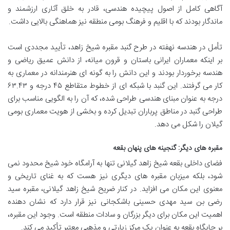
آگاهی کامل از اصول پیچیده هندسی، قادر به خلق آثاری ارزشمند و
ماندگار بودند که با اقلیم و فرهنگ بومی منطقه نیز هماهنگی بالایی داشت.
تأمل در هندسه نهفته در طرح گنبد مقبره شیخ زاهد، تأیید مجددی است
بر اینکه معماران ایرانی باستان و قرون میانه، از دانش عمیق ریاضی و
هندسه برخوردار بودند و این دانش را به گونه ای هنرمندانه در معماری به
کار می گرفتند. این گنبد با شبکه ای از خطوط متقاطع ۴۵ درجه و ۶۳.۴۳
درجه به عنوان مبنای هندسی طراحی شده، که آن را به الگویی مناسب برای
طراحی گنبد در مناطق پرباران تبدیل کرده و بخشی از هویت معماری بومی
گیلان را شکل می دهد.
مقبره های دیگر: گنجینه های پنهان بقعه
فضای داخلی بقعه شیخ زاهد گیلانی تنها به آرامگاه خود شیخ محدود نمی
شود، بلکه میزبان مقبره های دیگری نیز هست که به غنای تاریخی و
معنوی این مکان می افزاید. در کنار ضریح شیخ زاهد گیلانی، مقبره سید
رضی بن سید مهدی حسینی باشکجانی نیز قرار دارد که نشان دهنده
اهمیت این مکان برای دیگر بزرگان و سادات منطقه است. وجود این مقبره،
بر جایگاه بقعه به عنوان یک مرکز زیارتی و مذهبی معتبر تأکید می کند.