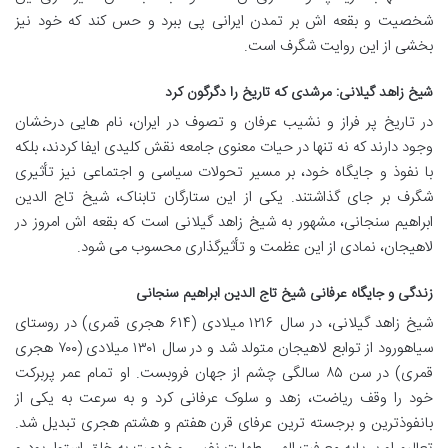
شخصیت و بقعه اش بر تمدن ایرانی پی ببرد و حس کند که خود نیز
بخشی از این روایت شگرف است.
شیخ زاهد گیلانی: مرشدی که تاریخ را دگرگون کرد
در تاریخ پر فراز و نشیب عرفان و تصوف در ایران، نام هایی درخشان
وجود دارند که نه تنها در حیات معنوی جامعه نقش کلیدی ایفا کردند، بلکه
با نفوذ و جایگاه خود، بر مسیر تحولات سیاسی و اجتماعی نیز تأثیری
شگرف بر جای گذاشتند. یکی از این ستارگان تابناک، شیخ تاج الدین
ابراهیم سنجانی، مشهور به شیخ زاهد گیلانی است که بقعه اش امروز در
لاهیجان، نمادی از این عظمت و تأثیرگذاری محسوب می شود.
زندگی و جایگاه عرفانی شیخ تاج الدین ابراهیم سنجانی
شیخ زاهد گیلانی، در سال ۱۲۱۶ میلادی (۶۱۴ هجری قمری) در روستای
سیاهورود از توابع لاهیجان متولد شد و در سال ۱۳۰۱ میلادی (۷۰۰ هجری
قمری) در سن ۸۵ سالگی چشم از جهان فروبست. او تمام عمر پربرکت
خود را وقف ریاضت، زهد و سلوک عرفانی کرد و به سرعت به یکی از
بانفوذترین و برجسته ترین عرفای قرن هفتم و هشتم هجری تبدیل شد.