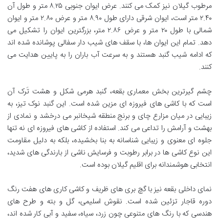
مرطوب گیلان نیز کمک می کنند. عرض ایوان جنوبی ۸.۲۵ متر و طول آن
۲.۴۰ متر است، ایوان شرقی دارای طول ۸.۹۰ متر و عرض ۲.۸۰ متر و ایوان
شمالی با طول ۲۰ متر و عرض ۲.۸۶ متر، بزرگترین ایوان را تشکیل می
دهد. تمام این ایوان ها، با سقف های شیب دار سفالی پوشانده شده اند
که ادامه شیب گنبد هستند و به سرعت آب باران را به پایین هدایت می
کنند.
چشم گیرترین بخش معماری بقعه، گنبد هرمی شکل و هشت تَرک آن
است که با کاشی های فیروزه ای مزین شده است. این گنبد نوک تیز، به
زیبایی در میان مزارع چای و برنج منطقه شیخانبر می درخشد و نمادی از
بهشت و آرامش را تداعی می کند. استفاده از کاشی های فیروزه ای نه تنها
جلوه ای معنوی و زیبایی شناسانه به بنا بخشیده، بلکه به دلیل مقاومت
این نوع کاشی ها در برابر رطوبت و فرسایش ناشی از بارندگی های شدید،
انتخابی هوشمندانه برای اقلیم گیلان بوده است.
نمای داخلی بقعه نیز با گچ بری های ظریف و کاشی کاری های هفت رنگ
دوره قاجار تزئین شده است. نقوش اسلیمی، گل و بته و طرح های
هندسی که با رنگ های متنوعی چون زرد، سیاه، سفید و آبی کار شده اند،