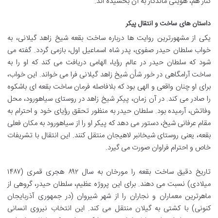
کنار هم، هویتی ماندگار به آن بخشیده اند.
داستان های ساخت و انتقال پیکر
یکی از مشهورترین روایت ها درباره ساخت بقعه شیخ زاهد گیلانی، به
خواب سلطان حیدر صفوی، پدر شاه اسماعیل اول، بازمی گردد. گفته می
شود که سلطان حیدر در عالم رؤیا، الهامی دریافت می کند که او را به
ساخت آرامگاهی در خور شأن شیخ زاهد گیلانی فرا می خواند. این خواب،
برای او چنان واقعی و الهی بود که بلافاصله فرمان ساخت بقعه ای باشکوه
را صادر می کند. در آن زمان، پیکر شیخ زاهد در روستای سیاهورود، محل
وفاتش، آرمیده بود. سلطان حیدر به منظور تحقق رؤیای خود و احترام به
مقام عرفانی شیخ، دستور می دهد که پیکر او را از سیاهورود به مکان فعلی
بقعه، یعنی روستای شیخانبر لاهیجان منتقل کنند. این انتقال با تشریفات
خاص و احترام فراوان صورت می گیرد.
تاریخ دقیق ساخت بقعه را مورخان به سال ۸۹۲ هجری قمری (۱۴۸۷
میلادی) نسبت می دهند. برای این پروژه عظیم، سلطان حیدر، گروهی از
ماهرترین معماران و نجاران را از شهر شیروان (در جمهوری آذربایجان
کنونی) با کشتی به گیلان منتقل می کند. این انتخاب نیروی انسانی