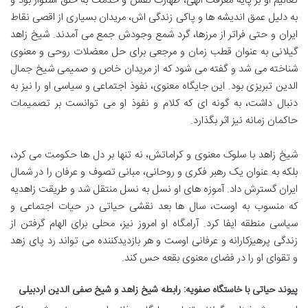
تعالیم او بر پایه معرفت الهی، طهارت نفس و خدمت به خلق استوار بود و
به دلیل عمق اندیشه ها و پاکی زندگی اش، مریدان بسیاری از اقصی نقاط
ایران و حتی فراتر از مرزها، گرد شمع وجودش جمع می آمدند. شیخ زاهد
گیلانی به عنوان قطب زمان و مرجعی برای حل معضلات روحی و معنوی
شناخته می شد و گفته می شود که از مریدان خاص و صمیمی شیخ جمال
الدین تبریزی بود. این جایگاه معنوی، نفوذ اجتماعی و سیاسی او را نیز به
دنبال داشت، به گونه ای که کلام و نفوذ او می توانست بر تصمیمات
حاکمان زمانه نیز اثر بگذارد.
شیخ زاهد با سلوک معنوی و کراماتش، نه تنها بر دل ها حکومت می کرد،
بلکه به عنوان یک رهبر فکری و روحانی، مبانی تصوف و عرفان را در شمال
ایران گسترش داد. آموزه های او نسل به نسل منتقل شد و طریقت زاهدیه
که منسوب به اوست، سال ها بعد نقشی حیاتی در حیات اجتماعی و
سیاسی منطقه ایفا کرد. آرامگاه او امروز نیز، محلی برای الهام گرفتن از
زندگی پرهیزکارانه و عرفانی اوست و هر بازدیدکننده می تواند رد پای زهد
و تقوای او را در فضای معنوی بقعه حس کند.
پیوند حیاتی با خاستگاه صفویه: رابطه شیخ زاهد و شیخ صفی الدین اردبیلی