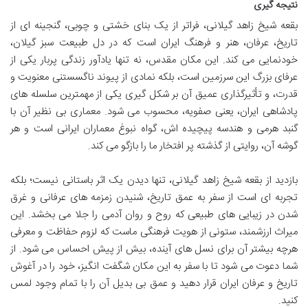
نتیجه گیری
بقعه شیخ زاهد گیلانی، فراتر از یک بنای خشتی و چوبی، گنجینه ای از
تاریخ، عرفان، هنر و فرهنگ ایران است که در دل طبیعت سبز گیلان،
خودنمایی می کند. این مکان مقدس، نه تنها یادآور زندگی پربار یکی از
عرفای بزرگ این سرزمین است، بلکه نمادی از پیوند ناگسستنی معنویت و
قدرت، و تأثیرگذاری عمیق آن بر شکل گیری یکی از مهمترین سلسله های
پادشاهی ایران، یعنی صفویه، محسوب می شود. معماری بی نظیر آن با
گنبد هرمی و هندسه پیچیده اش، گواه نبوغ معماران ایرانی است و هر
گوشه آن، روایتی از گذشته پر افتخار ما را بازگو می کند.
بازدید از بقعه شیخ زاهد گیلانی، تنها دیدن یک اثر باستانی نیست؛ بلکه
تجربه ای است از سفر به عمق تاریخ، شنیدن زمزمه های عرفانی و غرق
شدن در زیبایی های طبیعی که روح و روان آدمی را جلا می بخشد. این
میراث ارزشمند، ستونی از هویت فرهنگی ماست که لزوم حفاظت و معرفی
هرچه بیشتر آن برای نسل های آینده، بیش از پیش احساس می شود. از
شما دعوت می شود تا با سفر به این مکان شگفت انگیز، خود را در آغوش
تاریخ و عرفان ایران قرار دهید و عمق بی بدیل آن را با تمام وجود لمس
کنید.