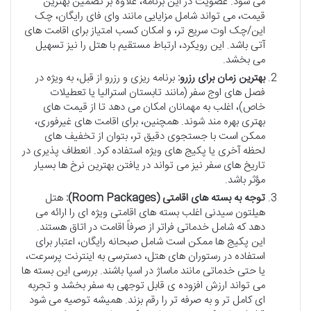
می شود. عضویت در این برنامه، علاوه بر تضمین بهترین
قیمت، می تواند شامل مزایایی مانند وای فای رایگان، چک
این/چک اوت سریع تر، و امکان کسب امتیاز برای اقامت های
آتی باشد. این رویکرد، ارتباط مستقیم با هتل را نیز تسهیل
می بخشد.
بهترین زمان برای رزرو:
برنامه ریزی و رزرو از قبل، به ویژه در
فصل های اوج سفر (مانند تابستان استرالیا یا تعطیلات
خاص)، اغلب به مهمانان امکان می دهد تا از قیمت های
بهتری بهره مند شوند. همچنین، برای اقامت های غیرفوری،
ممکن است با جستجوی دقیق تر، بتوان از تخفیف های
لحظه آخری یا پکیج های ویژه استفاده کرد. انعطاف پذیری در
تاریخ های سفر نیز می تواند در یافتن بهترین نرخ ها بسیار
مؤثر باشد.
توجه به بسته های اقامتی (Room Packages):
هتل
هیلتون سیدنی اغلب بسته های اقامتی ویژه ای را ارائه می
دهد که شامل خدماتی فراتر از صرفاً اقامت در اتاق هستند.
این پکیج ها ممکن است شامل صبحانه رایگان، اعتبار برای
استفاده در رستوران های هتل، دسترسی به اینترنت پرسرعت،
یا حتی خدماتی مانند ماساژ در اسپا باشند. بررسی این بسته ها
می تواند ارزش افزوده ی قابل توجهی به سفر بخشد و تجربه
ای کامل تر و به صرفه تر را رقم بزند. همیشه توصیه می شود