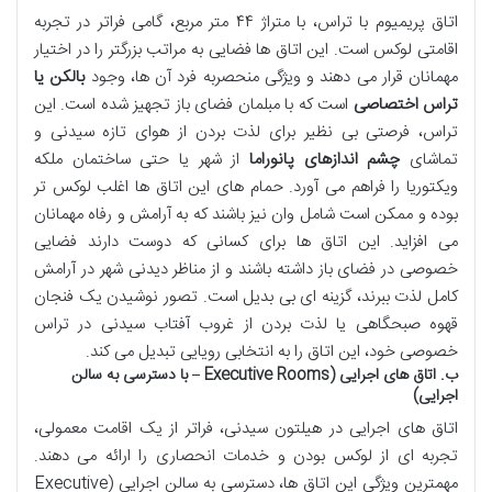
اتاق پریمیوم با تراس، با متراژ ۴۴ متر مربع، گامی فراتر در تجربه
اقامتی لوکس است. این اتاق ها فضایی به مراتب بزرگتر را در اختیار
مهمانان قرار می دهند و ویژگی منحصربه فرد آن ها، وجود
بالکن یا
تراس اختصاصی
است که با مبلمان فضای باز تجهیز شده است. این
تراس، فرصتی بی نظیر برای لذت بردن از هوای تازه سیدنی و
تماشای
چشم اندازهای پانوراما
از شهر یا حتی ساختمان ملکه
ویکتوریا را فراهم می آورد. حمام های این اتاق ها اغلب لوکس تر
بوده و ممکن است شامل وان نیز باشند که به آرامش و رفاه مهمانان
می افزاید. این اتاق ها برای کسانی که دوست دارند فضایی
خصوصی در فضای باز داشته باشند و از مناظر دیدنی شهر در آرامش
کامل لذت ببرند، گزینه ای بی بدیل است. تصور نوشیدن یک فنجان
قهوه صبحگاهی یا لذت بردن از غروب آفتاب سیدنی در تراس
خصوصی خود، این اتاق را به انتخابی رویایی تبدیل می کند.
ب. اتاق های اجرایی (Executive Rooms – با دسترسی به سالن
اجرایی)
اتاق های اجرایی در هیلتون سیدنی، فراتر از یک اقامت معمولی،
تجربه ای از لوکس بودن و خدمات انحصاری را ارائه می دهند.
مهمترین ویژگی این اتاق ها، دسترسی به سالن اجرایی (Executive