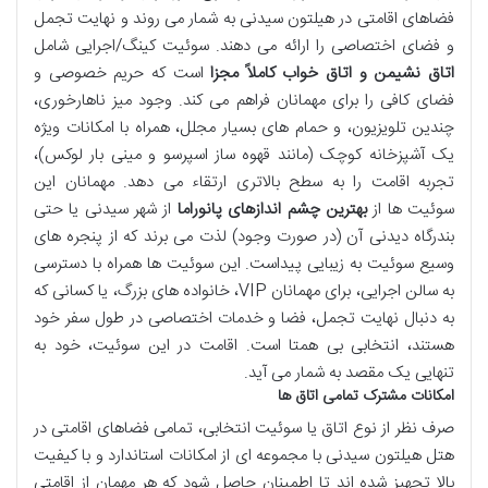
فضاهای اقامتی در هیلتون سیدنی به شمار می روند و نهایت تجمل
و فضای اختصاصی را ارائه می دهند. سوئیت کینگ/اجرایی شامل
اتاق نشیمن و اتاق خواب کاملاً مجزا
است که حریم خصوصی و
فضای کافی را برای مهمانان فراهم می کند. وجود میز ناهارخوری،
چندین تلویزیون، و حمام های بسیار مجلل، همراه با امکانات ویژه
یک آشپزخانه کوچک (مانند قهوه ساز اسپرسو و مینی بار لوکس)،
تجربه اقامت را به سطح بالاتری ارتقاء می دهد. مهمانان این
سوئیت ها از
بهترین چشم اندازهای پانوراما
از شهر سیدنی یا حتی
بندرگاه دیدنی آن (در صورت وجود) لذت می برند که از پنجره های
وسیع سوئیت به زیبایی پیداست. این سوئیت ها همراه با دسترسی
به سالن اجرایی، برای مهمانان VIP، خانواده های بزرگ، یا کسانی که
به دنبال نهایت تجمل، فضا و خدمات اختصاصی در طول سفر خود
هستند، انتخابی بی همتا است. اقامت در این سوئیت، خود به
تنهایی یک مقصد به شمار می آید.
امکانات مشترک تمامی اتاق ها
صرف نظر از نوع اتاق یا سوئیت انتخابی، تمامی فضاهای اقامتی در
هتل هیلتون سیدنی با مجموعه ای از امکانات استاندارد و با کیفیت
بالا تجهیز شده اند تا اطمینان حاصل شود که هر مهمان از اقامتی