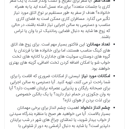
هدف سفر:
آیا سفر برای تفریح و گشت وگذار است، یا یک سفر
کاری با جلسات متعدد؟ برای ماه عسل آمده اید یا به همراه
خانواده؟ هدف از سفر به طور مستقیم بر نوع اتاق مورد نیاز
تأثیر می گذارد. مسافران کاری ممکن است به فضای کاری
مناسب و دسترسی به سالن اجرایی نیاز داشته باشند، در حالی
که زوج ها شاید به دنبال فضایی رمانتیک تر با وان یا تراس
باشند.
تعداد مهمانان:
این فاکتور بسیار مهم است. برای زوج ها، اتاق
های کینگ مناسب هستند، اما برای خانواده ها با فرزندان یا
گروه های دوستان، سوئیت های جادارتر با کاناپه های تخت
خواب شو یا امکان اضافه کردن تخت اضافی، گزینه های بهتری
خواهند بود.
امکانات مورد نیاز:
لیستی از امکانات ضروری که اقامت را برای
شما راحت تر می کنند، تهیه کنید. آیا دسترسی به سالن اجرایی
برای صبحانه رایگان و پذیرایی عصرانه برایتان اهمیت دارد؟ آیا
به وان جکوزی در حمام نیاز دارید؟ یا یک بالکن خصوصی
برای لذت بردن از هوای تازه؟
چشم انداز دلخواه:
اهمیت چشم انداز برای برخی مهمانان
بسیار بالاست. آیا می خواهید هر صبح با منظره بندرگاه سیدنی
از خواب بیدار شوید، یا تماشای چراغ های شهر در شب برایتان
دلپذیر است؟ یا شاید به دنبال آرامشی به دور از شلوغی با