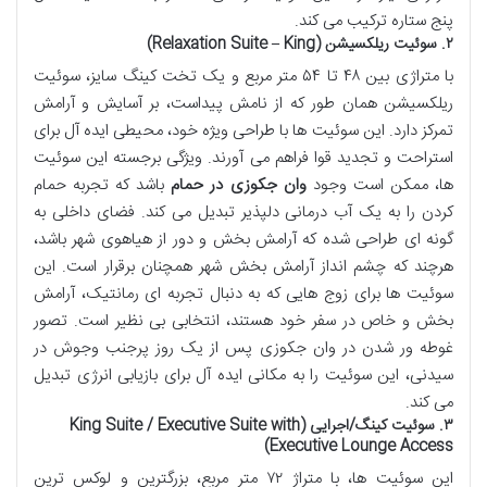
پنج ستاره ترکیب می کند.
۲. سوئیت ریلکسیشن (Relaxation Suite – King)
با متراژی بین ۴۸ تا ۵۴ متر مربع و یک تخت کینگ سایز، سوئیت
ریلکسیشن همان طور که از نامش پیداست، بر آسایش و آرامش
تمرکز دارد. این سوئیت ها با طراحی ویژه خود، محیطی ایده آل برای
استراحت و تجدید قوا فراهم می آورند. ویژگی برجسته این سوئیت
ها، ممکن است وجود
وان جکوزی در حمام
باشد که تجربه حمام
کردن را به یک آب درمانی دلپذیر تبدیل می کند. فضای داخلی به
گونه ای طراحی شده که آرامش بخش و دور از هیاهوی شهر باشد،
هرچند که چشم انداز آرامش بخش شهر همچنان برقرار است. این
سوئیت ها برای زوج هایی که به دنبال تجربه ای رمانتیک، آرامش
بخش و خاص در سفر خود هستند، انتخابی بی نظیر است. تصور
غوطه ور شدن در وان جکوزی پس از یک روز پرجنب وجوش در
سیدنی، این سوئیت را به مکانی ایده آل برای بازیابی انرژی تبدیل
می کند.
۳. سوئیت کینگ/اجرایی (King Suite / Executive Suite with
Executive Lounge Access)
این سوئیت ها، با متراژ ۷۲ متر مربع، بزرگترین و لوکس ترین