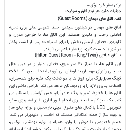
برای سفر خود برگزینند.
جزئیات دقیق هر نوع اتاق و سوئیت
الف. اتاق های مهمان (Guest Rooms)
اتاق های مهمان در هیلتون سیدنی، نقطه شروعی عالی برای تجربه
اقامتی راحت و دلپذیر هستند. این اتاق ها، با طراحی مدرن و
کاربردی، فضایی آرامش بخش را برای استراحت پس از گشت وگذار
در شهر یا جلسات کاری پرفشار فراهم می آورند.
۱. اتاق هیلتون (Hilton Guest Room – King/Twin)
این اتاق ها، با متراژ ۳۰ متر مربع، فضایی دلباز و در عین حال
صمیمی را برای مهمانان به ارمغان می آورند. انتخاب بین یک
تخت
کینگ سایز بزرگ
برای زوج ها یا دو
تخت یک نفره
برای همسفران،
انعطاف پذیری لازم را برای مهمانان فراهم می کند. طراحی داخلی این
اتاق ها با خطوط تمیز و رنگ های آرام، حس آرامش را منتقل می
کند. یک میز کار مناسب برای انجام امور اداری یا برنامه ریزی سفر،
تلویزیون LED با کانال های متنوع، مینی بار مجهز، و لوازم چای ساز
و قهوه ساز از جمله امکاناتی هستند که اقامت را دلپذیرتر می کنند.
حمام خصوصی با دوش یا وان، همراه با لوازم بهداشتی لوکس،
تجربه ای از طراوت و آسودگی را تکمیل می کند. چشم انداز این اتاق