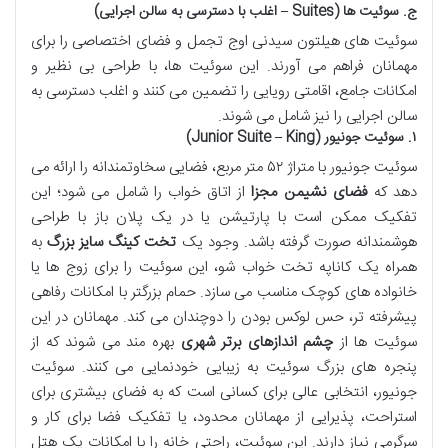
ج. سوئیت ها (Suites – اغلب با دسترسی به سالن اجرایی)
سوئیت های هیلتون سیدنی اوج تجمل و فضای اختصاصی را برای
مهمانان فراهم می آورند. این سوئیت ها، با طراحی بی نظیر و
امکانات جامع، اقامتی رویایی را تضمین می کنند و اغلب دسترسی به
سالن اجرایی را نیز شامل می شوند.
۱. سوئیت جونیور (Junior Suite – King)
سوئیت جونیور با متراژ ۵۲ متر مربع، فضایی سخاوتمندانه را ارائه می
دهد که
فضای نشیمن مجزا
از اتاق خواب را شامل می شود؛ این
تفکیک ممکن است با پارتیشن یا در یک پلان باز با طراحی
هوشمندانه صورت گرفته باشد. وجود یک
تخت کینگ سایز بزرگ
به
همراه یک کاناپه تخت خواب شو، این سوئیت را برای زوج ها یا
خانواده های کوچک مناسب می سازد. حمام بزرگتر با امکانات رفاهی
پیشرفته تر، حس لوکس بودن را دوچندان می کند. مهمانان در این
سوئیت ها از
چشم اندازهای برتر شهری
بهره مند می شوند که از
پنجره های بزرگ سوئیت به زیبایی خودنمایی می کنند. سوئیت
جونیور، انتخابی عالی برای کسانی است که به فضای بیشتری برای
استراحت، پذیرایی از مهمانان محدود، یا تفکیک فضا برای کار و
سرگرمی نیاز دارند. این سوئیت، راحتی خانه را با امکانات یک هتل