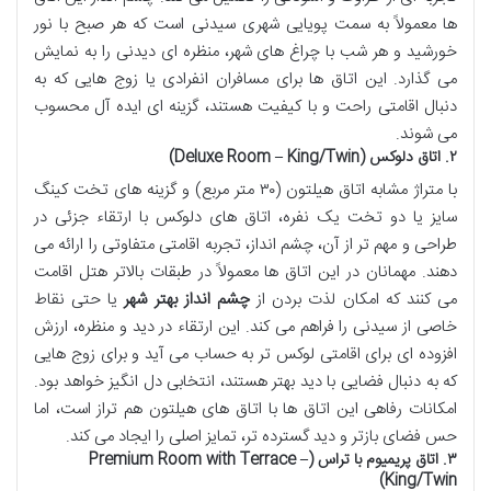
ها معمولاً به سمت پویایی شهری سیدنی است که هر صبح با نور
خورشید و هر شب با چراغ های شهر، منظره ای دیدنی را به نمایش
می گذارد. این اتاق ها برای مسافران انفرادی یا زوج هایی که به
دنبال اقامتی راحت و با کیفیت هستند، گزینه ای ایده آل محسوب
می شوند.
۲. اتاق دلوکس (Deluxe Room – King/Twin)
با متراژ مشابه اتاق هیلتون (۳۰ متر مربع) و گزینه های تخت کینگ
سایز یا دو تخت یک نفره، اتاق های دلوکس با ارتقاء جزئی در
طراحی و مهم تر از آن، چشم انداز، تجربه اقامتی متفاوتی را ارائه می
دهند. مهمانان در این اتاق ها معمولاً در طبقات بالاتر هتل اقامت
می کنند که امکان لذت بردن از
چشم انداز بهتر شهر
یا حتی نقاط
خاصی از سیدنی را فراهم می کند. این ارتقاء در دید و منظره، ارزش
افزوده ای برای اقامتی لوکس تر به حساب می آید و برای زوج هایی
که به دنبال فضایی با دید بهتر هستند، انتخابی دل انگیز خواهد بود.
امکانات رفاهی این اتاق ها با اتاق های هیلتون هم تراز است، اما
حس فضای بازتر و دید گسترده تر، تمایز اصلی را ایجاد می کند.
۳. اتاق پریمیوم با تراس (Premium Room with Terrace –
King/Twin)