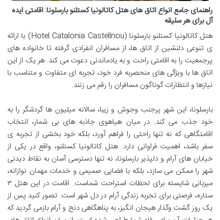
راهنمای جامع انواع اتاق های هتل کاتالونیا کستلنو بارسلونا: اقامتی ایده
آل برای هر سلیقه
هتل کاتالونیا کستلنو بارسلونا (Hotel Catalonia Castellnou) با ارائه
ی تنوعی دلنشین از اتاق ها، از مسافران انفرادی گرفته تا خانواده های
پرجمعیت را به اقامتی راحت و به یادماندنی دعوت می کند. هر یک از این
اتاق ها با ویژگی های منحصربه فرد خود، تجربه ای متفاوت و متناسب با
نیازها و انتظارات گوناگون مسافران را رقم می زنند.
بارسلونا، این شهر پرجنب وجوش و زیبا، سالانه میلیون ها گردشگر را به
خود جذب می کند. در میان هیاهوی جاذبه های بی شمار، انتخاب
اقامتگاهی که نه تنها راحتی را فراهم آورد، بلکه خود بخشی از تجربه ی
سفر باشد، اهمیت فراوانی دارد. هتل کاتالونیا کستلنو، واقع در یکی از
خیابان های آرام و دلپذیر بارسلونا، نه تنها دسترسی آسان به نقاط دیدنی
شهر را ممکن می سازد، بلکه با فضایی صمیمی و خدمات مهمان نوازانه،
میزبانی شایسته برای لحظات استراحت شماست. اقامت در این هتل ۳
ستاره، فرصتی برای تجربه زندگی آرام در دل شهر است. تصور کنید پس از
یک روز گشت وگذار هیجان انگیز، به پناهگاهی دنج و آرام بازمی گردید که