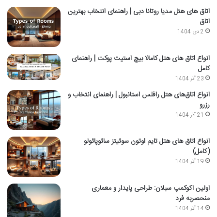
اتاق‌ های هتل مدیا روتانا دبی | راهنمای انتخاب بهترین
اتاق
2 دی 1404
انواع اتاق های هتل کامالا بیچ استیت پوکت | راهنمای
کامل
23 آذر 1404
انواع اتاق‌های هتل رافلس استانبول | راهنمای انتخاب و
رزرو
21 آذر 1404
انواع اتاق های هتل تایم اوتون سوئیتز سائوپائولو
(کامل)
19 آذر 1404
اولین اکوکمپ سبلان: طراحی پایدار و معماری
منحصربه فرد
14 آذر 1404