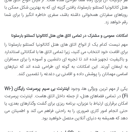
هر جزئیات آن برای رفاه شما طراحی شده است. از میان انواع اتاق های
هتل کاتالونیا کستلنو بارسلونا، یافتن گزینه ای که به بهترین شکل ممکن با
رویاهای سفرتان همخوانی داشته باشد، سفری خاطره انگیز را برای شما
رقم خواهد زد.
امکانات عمومی و مشترک در تمامی اتاق های هتل کاتالونیا کستلنو بارسلونا
مهم نیست کدام یک از انواع اتاق های هتل کاتالونیا کستلنو بارسلونا را
برای اقامت خود انتخاب می کنید، زیرا تمامی اتاق ها با امکاناتی استاندارد
و باکیفیت تجهیز شده اند تا تجربه ای دلنشین و آسوده را برای مسافران
به ارمغان آورند. این امکانات به گونه ای طراحی شده اند که نیازهای
اساسی مهمانان را پوشش داده و اقامتی بی دغدغه را تضمین کنند.
یکی از مهم ترین ویژگی ها، وجود
اینترنت بی سیم پرسرعت رایگان (Wi-
Fi)
در تمامی فضاهای هتل، از جمله داخل اتاق هاست. اینترنت پرسرعت
امکان برقراری ارتباط با عزیزان، برنامه ریزی برای گشت وگذارهای بعدی، یا
حتی انجام امور کاری ضروری را به راحتی فراهم می کند و اطمینان می
دهد که همیشه به دنیای آنلاین متصل خواهید بود.