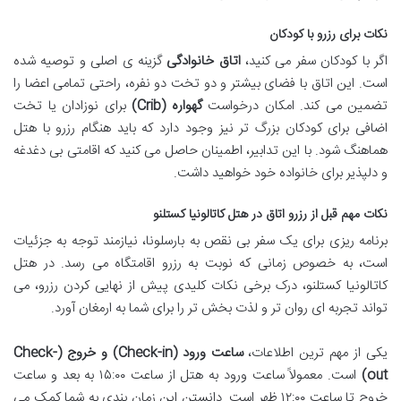
نکات برای رزرو با کودکان
اگر با کودکان سفر می کنید،
اتاق خانوادگی
گزینه ی اصلی و توصیه شده
است. این اتاق با فضای بیشتر و دو تخت دو نفره، راحتی تمامی اعضا را
تضمین می کند. امکان درخواست
گهواره (Crib)
برای نوزادان یا تخت
اضافی برای کودکان بزرگ تر نیز وجود دارد که باید هنگام رزرو با هتل
هماهنگ شود. با این تدابیر، اطمینان حاصل می کنید که اقامتی بی دغدغه
و دلپذیر برای خانواده خود خواهید داشت.
نکات مهم قبل از رزرو اتاق در هتل کاتالونیا کستلنو
برنامه ریزی برای یک سفر بی نقص به بارسلونا، نیازمند توجه به جزئیات
است، به خصوص زمانی که نوبت به رزرو اقامتگاه می رسد. در هتل
کاتالونیا کستلنو، درک برخی نکات کلیدی پیش از نهایی کردن رزرو، می
تواند تجربه ای روان تر و لذت بخش تر را برای شما به ارمغان آورد.
یکی از مهم ترین اطلاعات،
ساعت ورود (Check-in) و خروج (Check-
out)
است. معمولاً ساعت ورود به هتل از ساعت ۱۵:۰۰ به بعد و ساعت
خروج تا ساعت ۱۲:۰۰ ظهر است. دانستن این زمان بندی به شما کمک می