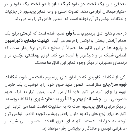
انتخابی بین
یک تخت دو نفره کینگ سایز یا دو تخت یک نفره
را در
اختیار مهمانان قرار می دهد. تفاوت اصلی و وجه تمایز پریمیوم در جزئیات
و امکانات لوکس تر آن نهفته است که اقامتی خاص تر را رقم می زند.
در حمام های اتاق پریمیوم، غالباً
وان
تعبیه شده است که فرصتی برای یک
حمام آرامش بخش و لوکس را فراهم می آورد.
کیفیت مبلمان، دکوراسیون
و پارچه ها
در این اتاق ها معمولاً از سطح بالاتری برخوردار است، که
فضایی شیک تر و دلپذیرتر را ایجاد می کند. لوازم بهداشتی لوکس تر و
برندهای معتبرتر، از دیگر وجوه تمایز این اتاق ها هستند.
یکی از امکانات کاربردی که در اتاق های پریمیوم یافت می شود،
امکانات
قهوه ساز/چای ساز
است. تصور کنید صبح خود را با نوشیدن یک فنجان
قهوه یا چای تازه در اتاق خود آغاز می کنید، بدون نیاز به ترک حریم
خصوصی تان.
چشم انداز بهتر و غالباً رو به منظره شهری یا نقاط برجسته
،
از دیگر مزایای اتاق پریمیوم است که به جذابیت اقامت شما می افزاید. این
اتاق ها برای زوج هایی که به دنبال راحتی بیشتر، تجربه اقامتی لوکس تر و
توجه به جزئیات هستند، گزینه ای فوق العاده محسوب می شوند و
خاطراتی لوکس و ماندگار را برایشان رقم خواهند زد.