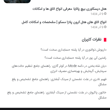
هتل دیسکاوری بیچ پاتایا: معرفی انواع اتاق ها و امکانات
9 آذر 1404
انواع اتاق های هتل کرون پلازا مسکو | مشخصات و امکانات کامل
9 آذر 1404
نظرات کاربران
داریوش ذوالنوری
در
آیا رشته حسابداری سخت است؟
رامتین کی پور
در
آیا رشته حسابداری سخت است؟
دیان شاه بختی
در
دکمه Mode در کولر گازی: راهنمای جامع تنظیم حالت‌های
سرمایش، گرمایش و بهینه‌سازی مصرف انرژی
فهیم نادری
در
علت نشستی از سینک آبشاری: راهنمای جامع تشخیص و رفع
مشکل
خاتون پاکروان
در
علت نشستی از سینک آبشاری: راهنمای جامع تشخیص و رفع
مشکل