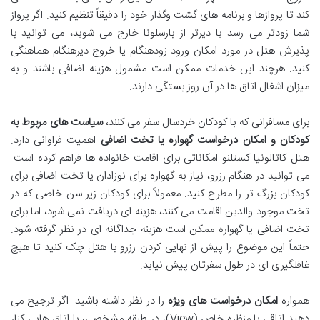
کند تا پروازها و برنامه های گشت وگذار خود را دقیقاً تنظیم کنید. اگر پرواز
شما زودتر می رسد یا دیرتر از بارسلونا خارج می شوید، می توانید با
پذیرش هتل در مورد امکان ورود زودهنگام یا خروج دیرهنگام هماهنگی
کنید. هرچند این خدمات ممکن است مشمول هزینه اضافی باشند و به
میزان اشغال اتاق ها در آن روز بستگی دارند.
برای مسافرانی که با کودکان خردسال سفر می کنند،
سیاست های مربوط به
کودکان و امکان درخواست گهواره یا تخت اضافی
اهمیت فراوانی دارد.
هتل کاتالونیا کستلنو امکاناتی برای اقامت خانواده ها فراهم کرده است.
می توانید در هنگام رزرو، نیاز به گهواره برای نوزادان یا تخت اضافی برای
کودکان بزرگ تر را مطرح کنید. معمولاً برای کودکان زیر سن خاصی که در
تخت موجود والدین اقامت می کنند، هزینه ای دریافت نمی شود، اما برای
تخت اضافی یا گهواره ممکن است هزینه جداگانه ای در نظر گرفته شود.
حتماً این موضوع را پیش از نهایی کردن رزرو با هتل چک کنید تا هیچ
غافلگیری ای در طول سفرتان پیش نیاید.
همواره
امکان درخواست های ویژه
را در نظر داشته باشید. اگر ترجیح می
دهید اتاقی با منظره خاص (View)، در طبقه مشخصی، یا اتاق هایی کنار