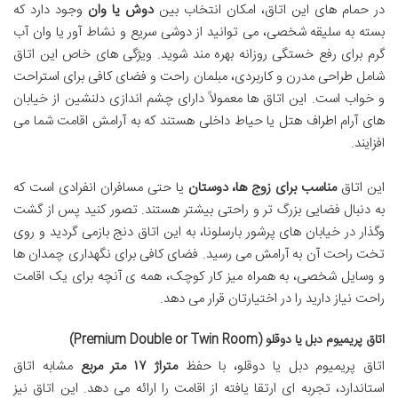
در حمام های این اتاق، امکان انتخاب بین
دوش یا وان
وجود دارد که
بسته به سلیقه شخصی، می توانید از دوشی سریع و نشاط آور یا وان آب
گرم برای رفع خستگی روزانه بهره مند شوید. ویژگی های خاص این اتاق
شامل طراحی مدرن و کاربردی، مبلمان راحت و فضای کافی برای استراحت
و خواب است. این اتاق ها معمولاً دارای چشم اندازی دلنشین از خیابان
های آرام اطراف هتل یا حیاط داخلی هستند که به آرامش اقامت شما می
افزایند.
این اتاق
مناسب برای زوج ها، دوستان
یا حتی مسافران انفرادی است که
به دنبال فضایی بزرگ تر و راحتی بیشتر هستند. تصور کنید پس از گشت
وگذار در خیابان های پرشور بارسلونا، به این اتاق دنج بازمی گردید و روی
تخت راحت آن به آرامش می رسید. فضای کافی برای نگهداری چمدان ها
و وسایل شخصی، به همراه میز کار کوچک، همه ی آنچه برای یک اقامت
راحت نیاز دارید را در اختیارتان قرار می دهد.
اتاق پریمیوم دبل یا دوقلو (Premium Double or Twin Room)
اتاق پریمیوم دبل یا دوقلو، با حفظ
متراژ ۱۷ متر مربع
مشابه اتاق
استاندارد، تجربه ای ارتقا یافته از اقامت را ارائه می دهد. این اتاق نیز