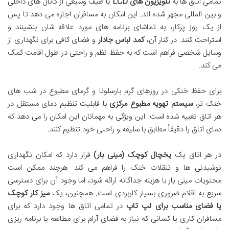
تمامی اتاق ها به
تلویزیون های LCD
با طیف وسیعی از کانال های داخلی
و بین المللی مجهز شده اند. این امکان به مسافران اجازه می دهد تا پس
از یک روز پرکار، به تماشای برنامه های مورد علاقه شان بنشینند و
استراحت کنند. در کنار آن،
کمد لباس جادار
و فضای کافی برای نگهداری از
وسایل شخصی فراهم است که به حفظ نظم و راحتی در طول اقامت کمک
می کند.
برای حفظ خنکی در روزهای گرم بارسلونا و گرمای مطبوع در شب های
خنک تر،
سیستم تهویه مطبوع مرکزی
با قابلیت تنظیم دمای مستقل در
هر اتاق تعبیه شده است. این ویژگی به مهمانان این امکان را می دهد که
دمای اتاق را دقیقاً مطابق با سلیقه و راحتی خود تنظیم کنند.
در هر اتاق یک
یخچال کوچک (مینی بار)
قرار دارد که امکان نگهداری
نوشیدنی ها و تنقلات خنک را فراهم می کند. هرچند ممکن است
محتویات مینی بار با هزینه جداگانه ارائه شود، اما وجود آن برای دسترسی
سریع به اقلام ضروری بسیار کاربردی است. همچنین، یک
میز کار کوچک
یا فضای مناسب برای لپ تاپ
در تمامی اتاق ها وجود دارد که برای
مسافران کاری یا کسانی که نیاز به فضای آرام برای مطالعه یا برنامه ریزی