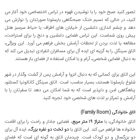
تصور کنید صبح خود را با نوشیدن قهوه در تراس اختصاصی خود آغاز می
کنید، در حالی که نسیم خنک صبحگاهی بارسلونا صورتتان را نوازش می
دهد و چشم اندازی دلنشین از خیابان های اطراف یا حیاط سرسبز هتل
پیش روی شماست. این تراس فضایی دلنشین و دنج را برای استراحت،
مطالعه یا لذت بردن از لحظات آرامش بخش فراهم می آورد. این ویژگی،
اتاق سینگل را به گزینه ای ایده آل برای مسافران انفرادی تبدیل می کند که
به دنبال فضایی شخصی، آرام و با امکان استفاده از فضای باز هستند.
این اتاق برای کسانی که به دنبال انزوا و آرامش پس از گشت وگذار در شهر
شلوغ بارسلونا هستند، بسیار مناسب است. اتاق سینگل کاتالونیا کستلنو،
پناهگاهی امن و دلپذیر است که به شما امکان می دهد تا سفرتان را با
آرامش و تمرکز بر لذت های شخصی خود تجربه کنید.
اتاق خانوادگی (Family Room)
اتاق خانوادگی، با
متراژ ۱۹ متر مربع
، فضایی جادار و راحت را برای اقامت
خانواده ها فراهم می کند. این اتاق با
دو تخت دو نفره بزرگ
، ایده آل برای
دو بزرگسال و دو کودک است. چیدمان اتاق به گونه ای است که فضای