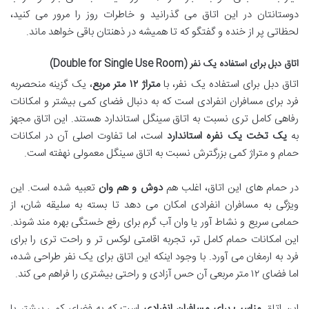
دوستانتان در این اتاق می گذرانید و خاطرات روز را مرور می کنید،
لحظاتی پر از خنده و گفتگو که تا همیشه در ذهنتان باقی خواهد ماند.
اتاق دبل برای استفاده یک نفر (Double for Single Use Room)
اتاق دبل برای استفاده یک نفر، با
متراژ ۱۲ متر مربع
، یک گزینه منحصربه
فرد برای مسافران انفرادی است که به دنبال فضای کمی بیشتر و امکانات
رفاهی کامل تری نسبت به اتاق سینگل استاندارد هستند. این اتاق مجهز
به
یک تخت یک نفره استاندارد
است، اما تفاوت اصلی آن در امکانات
حمام و متراژ کمی بزرگترش نسبت به اتاق سینگل معمولی نهفته است.
در حمام های این اتاق، اغلب هم
دوش و هم وان
تعبیه شده است. این
ویژگی به مسافران انفرادی امکان می دهد تا بسته به سلیقه شان، از
حمامی سریع و نشاط آور یا وان آب گرم برای رفع خستگی بهره مند شوند.
این امکانات حمام کامل تر، تجربه اقامتی لوکس تر و راحت تری را برای
فرد به ارمغان می آورد. با وجود اینکه این اتاق برای یک نفر طراحی شده،
اما فضای ۱۲ متر مربعی آن حس آزادی و راحتی بیشتری را فراهم می کند.
این اتاق
مناسب برای مسافران انفرادی
است که به فضای کمی بیشتر یا