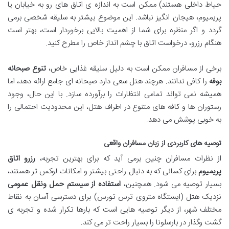
حیاط داخلی هستند) ممکن است به اندازه ی اتاق های رو به خیابان یا
پریمیوم، هیجان انگیز نباشد. این موضوع بیشتر به سلیقه شخصی برمی
گردد و اگر منظره برای شما از اهمیت بالایی برخوردار است، بهتر است
هنگام رزرو، درخواست اتاق با چشم انداز خاص را مطرح کنید.
برخی از مسافران ممکن است به دلیل سلیقه غذایی خاص،
تنوع صبحانه
بوفه
را کافی ندانند. هرچند هتل سعی دارد صبحانه ای جامع ارائه دهد، اما
همیشه نمی تواند تمامی انتظارات را برآورده سازد. با این حال، وجود
رستوران ها و کافه های متنوع در اطراف هتل، این محدودیت احتمالی را
به خوبی پوشش می دهد.
توصیه های کاربردی از زبان مسافران واقعی
از نظرات مسافران چنین برمی آید که برای بهترین تجربه،
رزرو اتاق
پریمیوم
برای کسانی که به دنبال راحتی بیشتر و امکانات لوکس تر هستند،
بسیار توصیه می شود. همچنین،
استفاده از سیستم حمل ونقل عمومی
نزدیک هتل (ایستگاه متروی ترس تورس) برای دسترسی آسان به نقاط
مختلف شهر، از دیگر توصیه هایی است که بارها تکرار شده و تجربه ی
گشت وگذار در بارسلونا را بسیار راحت تر می کند.