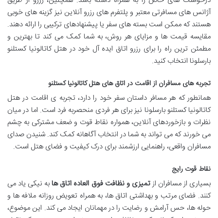
درخواست های خاص را به همراه داشته باشد. همچنین، رزرو از طریق
آژانس های مسافرتی معتبر و پلتفرم های رزرو آنلاین نیز گزینه های خوبی
هستند که ممکن است بسته های سفر یا پیشنهادهای ترکیبی را ارائه دهند.
مقایسه قیمت ها و مزایای هر روش، به شما کمک می کند تا بهترین و
مطمئن ترین راه را برای رزرو اتاق ایده آل خود در هتل کاتالونیا کستلنو
بارسلونا انتخاب کنید.
تجربه های مسافران از اقامت در اتاق های هتل کاتالونیا کستلنو
همانطور که هر مسافر داستان سفر خود را دارد، تجربه ی اقامت در هتل
کاتالونیا کستلنو بارسلونا نیز برای هر فردی منحصربه فرد است. اما در میان
نظرات و بازخوردهای آنلاین، همواره نقاط قوت و ضعف مشترکی به چشم
می خورند که می تواند به شما در انتخاب آگاهانه کمک کند. شنیدن صدای
مسافران واقعی، راهنمایی ارزشمند برای درک کیفیت و فضای هتل است.
نقاط قوت رایج
بسیاری از مسافران از
تمیزی و نظافت فوق العاده اتاق ها
به نیکی یاد می
کنند. فضای مرتب و بهداشتی اتاق ها، به همراه تعویض روزانه ملافه ها و
حوله ها، حس آرامش و رضایت را در مهمانان ایجاد می کند. این موضوع،