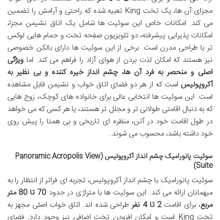
مجزای آن ها، یک تخت King تعبیه شده که راحتی و آرامش را تضمین
می کند. امکانات خاص این سوئیت ها شامل یک اتاق نشیمن مجزا،
امکانات پذیرایی پیشرفته، دو تلویزیون صفحه تخت و حمام هایی لوکس
تر با طراحی مدرن است. برخی از این سوئیت ها دارای بالکن خصوصی
نیز هستند که امکان لذت بردن از هوای آزاد را فراهم می کند. اما
ویژگی
اصلی و منحصر به فرد آن ها، چشم انداز خیره کننده و بی نظیر به
آکروپولیس
است که از هر دو فضای اتاق خواب و نشیمن قابل مشاهده
است. این سوئیت ها انتخابی عالی برای خانواده های کوچک، زوج هایی
که به دنبال اقامتی طولانی تر و مجلل تر هستند، یا هر کسی که می خواهد
در طول اقامت خود در آتن، منظره ای تاریخی و بی همتا را پیش روی
خود داشته باشد، محسوب می شوند.
سوئیت پانورامیک چشم انداز آکروپولیس (Panoramic Acropolis View
Suite)
سوئیت پانورامیک با چشم انداز آکروپولیس، تجربه ای فراتر از انتظار را به
میهمانان ارائه می کند. این سوئیت ها با متراژی در حدود
70 تا 80 متر
مربع
، برای اقامت
2 تا 4 نفر
طراحی شده اند. اتاق خواب اصلی مجهز به
تخت King است و امکان افزودن تخت اضافی نیز وجود دارد. فضای