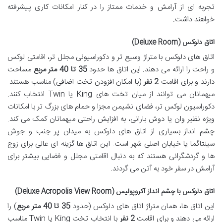
تجربه ای از آرامش و خدمات ممتاز را در کنار امکانات کاری پیشرفته
خواهند داشت.
اتاق دلوکس (Deluxe Room)
اتاق های دلوکس با متراژ وسیع تر و دکوراسیونی مجلل تر، اقامتی لوکس
و راحت را ارائه می دهند. این اتاق ها حدود
35 تا 40 متر مربع
مساحت
دارند و برای اقامت
2 نفر
(با امکان افزودن تخت اضافی) مناسب هستند.
میهمانان می توانند از میان تخت های King یا Twin انتخاب کنند.
دکوراسیون لوکس تر، فضای نشیمن مجزا و حمام های بزرگ تر با امکانات
ویژه نظیر وان یا دوش بارانی، به افزایش راحتی میهمانان کمک می کند.
چشم انداز بسیاری از اتاق های دلوکس به میدان پر جنب و جوش
سینتاگما یا خیابان اصلی شهر است. این اتاق ها گزینه ای عالی برای زوج
ها و گردشگرانی هستند که به دنبال اقامتی مجلل و فضایی بیشتر برای
آرامش در سفر خود به آتن می گردند.
اتاق دلوکس با چشم انداز آکروپولیس (Deluxe Acropolis View Room)
این اتاق ها، همان متراژ اتاق های دلوکس (حدود
35 تا 40 متر مربع
) را
ارائه می دهند و برای اقامت
2 نفر
با انتخاب تخت King یا Twin مناسب