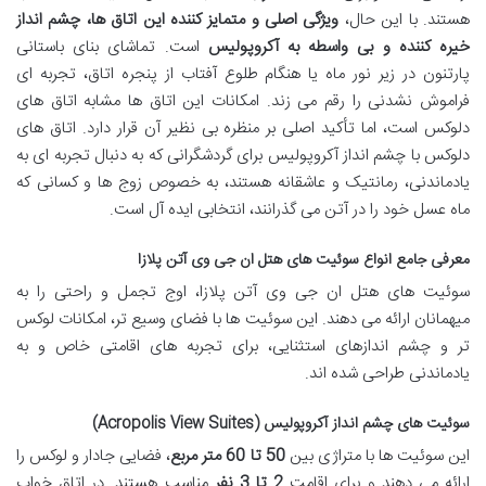
هستند. با این حال،
ویژگی اصلی و متمایز کننده این اتاق ها، چشم انداز
خیره کننده و بی واسطه به آکروپولیس
است. تماشای بنای باستانی
پارتنون در زیر نور ماه یا هنگام طلوع آفتاب از پنجره اتاق، تجربه ای
فراموش نشدنی را رقم می زند. امکانات این اتاق ها مشابه اتاق های
دلوکس است، اما تأکید اصلی بر منظره بی نظیر آن قرار دارد. اتاق های
دلوکس با چشم انداز آکروپولیس برای گردشگرانی که به دنبال تجربه ای به
یادماندنی، رمانتیک و عاشقانه هستند، به خصوص زوج ها و کسانی که
ماه عسل خود را در آتن می گذرانند، انتخابی ایده آل است.
معرفی جامع انواع سوئیت های هتل ان جی وی آتن پلازا
سوئیت های هتل ان جی وی آتن پلازا، اوج تجمل و راحتی را به
میهمانان ارائه می دهند. این سوئیت ها با فضای وسیع تر، امکانات لوکس
تر و چشم اندازهای استثنایی، برای تجربه های اقامتی خاص و به
یادماندنی طراحی شده اند.
سوئیت های چشم انداز آکروپولیس (Acropolis View Suites)
این سوئیت ها با متراژی بین
50 تا 60 متر مربع
، فضایی جادار و لوکس را
ارائه می دهند و برای اقامت
2 تا 3 نفر
مناسب هستند. در اتاق خواب