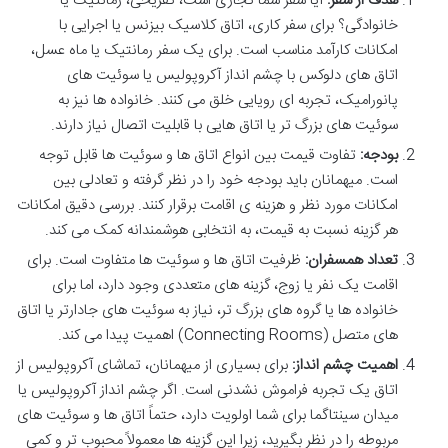
هدف از سفر:
آیا سفر شما تجاری است، تفریحی، رمانتیک یا
خانوادگی؟ برای سفر کاری، اتاق کلاسیک بیزنس یا اجرایی با
امکانات کارآمد مناسب است. برای یک سفر رمانتیک یا ماه عسل،
اتاق های دلوکس با چشم انداز آکروپولیس یا سوئیت های
پانورامیک، تجربه ای رویایی خلق می کنند. خانواده ها نیز به
سوئیت های بزرگ تر یا اتاق هایی با قابلیت اتصال نیاز دارند.
بودجه:
تفاوت قیمت بین انواع اتاق ها و سوئیت ها قابل توجه
است. میهمانان باید بودجه خود را در نظر گرفته و تعادلی بین
امکانات مورد نظر و هزینه ی اقامت برقرار کنند. بررسی دقیق امکانات
هر گزینه نسبت به قیمت، به انتخابی هوشمندانه کمک می کند.
تعداد همسفران:
ظرفیت اتاق ها و سوئیت ها متفاوت است. برای
اقامت یک نفر یا زوج، گزینه های متعددی وجود دارد، اما برای
خانواده ها یا گروه های بزرگ تر، نیاز به سوئیت های جادارتر یا اتاق
های متصل (Connecting Rooms) اهمیت پیدا می کند.
اهمیت چشم انداز:
برای بسیاری از میهمانان، تماشای آکروپولیس از
اتاق یک تجربه فراموش نشدنی است. اگر چشم انداز آکروپولیس یا
میدان سینتاگما برای شما اولویت دارد، حتماً اتاق ها و سوئیت های
مربوطه را در نظر بگیرید، زیرا این گزینه ها معمولاً محبوب تر و کمی