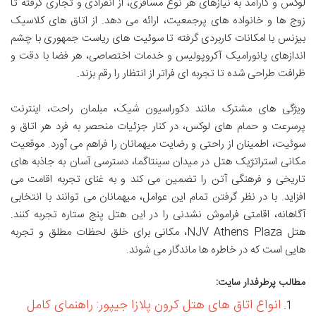
لوکس و کارآمد به نیازهای هر نوع مسافری، از انفرادی و تجاری گرفته تا
زوج ها و خانواده های پرجمعیت، ارائه می دهد. از اتاق های کلاسیک
بیزنس با امکانات کاربردی گرفته تا سوئیت های ریاست جمهوری با چشم
اندازهای پانورامیک آکروپولیس و خدمات اختصاصی، هر فضا با دقت و
ظرافت طراحی شده تا تجربه ای فراتر از انتظار را رقم بزند.
ویژگی های مشترک مانند دکوراسیون شیک، مبلمان راحت، اینترنت
پرسرعت و حمام های لوکس، در کنار جزئیات منحصر به فرد هر اتاق و
سوئیت، اطمینان از راحتی و رضایت میهمانان را فراهم می آورد. موقعیت
مکانی استراتژیک هتل در میدان سینتاگما، دسترسی آسان به جاذبه های
تاریخی و فرهنگی آتن را تضمین می کند و به غنای تجربه اقامت می
افزاید. با در نظر گرفتن تمام این عوامل، میهمانان می توانند با انتخابی
آگاهانه، اقامتی فراموش نشدنی را در این هتل پنج ستاره تجربه کنند.
هتل NJV Athens Plaza، مکانی برای خلق لحظات مطلق و تجربه
هایی است که در خاطره ها ماندگار می شوند.
مطالب پرطرفدار سایت:
انواع اتاق های هتل کرون پلازا جیپور: راهنمای کامل