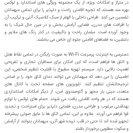
در متراژ و امکانات ویژه، از یک مجموعه ویژگی های استاندارد و لوکس
بهره مند هستند که تجربه اقامتی راحت و دلپذیر را برای تمامی میهمانان
تضمین می کنند. طراحی داخلی با الهام از سبک کلاسیک آتنی و ترکیب آن
با ظرافت های مدرن، فضایی آرامش بخش و در عین حال شیک را به
وجود آورده است. مبلمان راحت و باکیفیت در کنار رنگ های ملایم و
دلنشین، به فضاهای اقامتی جلوه ای خاص می بخشند.
دسترسی به اینترنت پرسرعت Wi-Fi به صورت رایگان در تمامی نقاط هتل
و اتاق ها فراهم است، که این امکان برای مسافران تجاری و تفریحی
اهمیت بالایی دارد. سیستم تهویه مطبوع با قابلیت تنظیم شخصی، این
اطمینان را می دهد که میهمانان می توانند دمای اتاق خود را بر اساس
ترجیحاتشان تنظیم کنند. تلویزیون های صفحه تخت با کانال های
متعدد، مینی بار مجهز و گاوصندوق امن، از دیگر امکانات استانداردی
هستند که در هر واحد اقامتی یافت می شوند. حمام های لوکس با لوازم
بهداشتی مرغوب و طراحی مدرن، فضایی دلپذیر برای استراحت و تجدید
قوا فراهم می آورند. علاوه بر این، تمامی اتاق ها با عایق صوتی پیشرفته
تجهیز شده اند تا حتی در قلب تپنده شهر آتن، میهمانان بتوانند از آرامش
و سکوت مطلوبی برخوردار باشند.