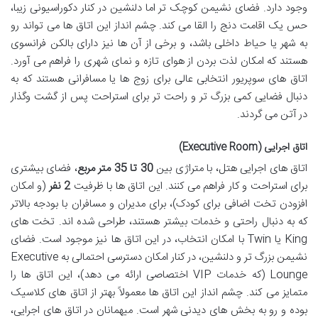
وجود دارد. فضای نشیمن کوچک تر اما دلنشین در کنار دکوراسیونی زیبا،
حس یک اقامت دنج را القا می کند. چشم انداز این اتاق ها می تواند رو
به شهر یا حیاط داخلی باشد، و برخی از آن ها نیز دارای بالکن فرانسوی
هستند که امکان لذت بردن از هوای تازه و نمای شهری را فراهم می آورد.
اتاق های سوپریور انتخابی عالی برای زوج ها یا مسافرانی هستند که به
دنبال فضایی کمی بزرگ تر و راحت تر برای استراحت پس از گشت وگذار
در آتن می گردند.
اتاق اجرایی (Executive Room)
اتاق های اجرایی هتل، با متراژی بین
30 تا 35 متر مربع
، فضای بیشتری
برای استراحت و کار فراهم می کنند. این اتاق ها با ظرفیت
2 نفر
(و امکان
افزودن تخت اضافی برای کودک)، برای مدیران و مسافران با بودجه بالاتر
که به دنبال راحتی و خدمات بیشتر هستند، طراحی شده اند. تخت های
King یا Twin با امکان انتخاب، در این اتاق ها نیز موجود است. فضای
نشیمن بزرگ تر و دلنشین، در کنار امکان دسترسی احتمالی به Executive
Lounge (که خدمات VIP اختصاصی ارائه می دهد)، این اتاق ها را
متمایز می کند. چشم انداز این اتاق ها معمولاً بهتر از اتاق های کلاسیک
بوده و رو به بخش های دیدنی شهر است. میهمانان در اتاق های اجرایی،