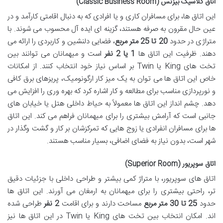
اتاق کلاسیک بیزنس (Classic Business Room)
این اتاق ها، برای مسافران کاری و یا افرادی که به دنبال اقامتی کارآمد و در
عین حال مقرون به صرفه هستند، گزینه ای ایده آل محسوب می شوند. با
متراژی در حدود
20 تا 25 متر مربع
، فضایی دلنشین و کاربردی را ارائه می
دهند. ظرفیت این اتاق ها
1 یا 2 نفر
است و میهمانان می توانند بین
تخت های King یا Twin بر اساس نیاز خود انتخاب کنند. از امکانات
خاص این اتاق ها می توان به یک میز کار ارگونومیک، پریزهای برق کافی
و نورپردازی مناسب برای مطالعه و کار اشاره کرد که بهره وری را افزایش می
دهد. چشم انداز این اتاق ها معمولاً به حیاط داخلی هتل یا خیابان های
جانبی است که آرامش بیشتری را برای میهمانان فراهم می کند. این اتاق
ها برای مسافران انفرادی یا زوج هایی که تمرکزشان بر کار و گشت وگذار در
شهر است، بدون نیاز به فضای اضافی، بسیار مناسب هستند.
اتاق سوپریور (Superior Room)
اتاق های سوپریور، با متراژ کمی بیشتر و طراحی داخلی با جزئیات دقیق
تر، راحتی بیشتری را برای میهمانان به ارمغان می آورند. این اتاق ها
حدود
25 تا 30 متر مربع
مساحت دارند و برای اقامت
2 نفر
طراحی شده
اند. امکان انتخاب بین تخت های King یا Twin در این اتاق ها نیز