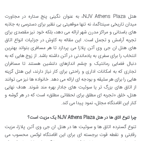
هتل NJV Athens Plaza، به عنوان نگینی پنج ستاره در مجاورت
میدان تاریخی سینتاگما، نه تنها موقعیتی بی نظیر برای دسترسی به جاذبه
های باستانی و مراکز مدرن شهر ارائه می دهد، بلکه خود نیز مقصدی برای
تجربه آرامش و تجمل است. این مقاله به کاوش در جزئیات انواع اتاق
های هتل ان جی وی آتن پلازا می پردازد تا هر مسافری بتواند بهترین
انتخاب را برای سفری به یادماندنی در آتن داشته باشد. از زوج هایی که به
دنبال فضایی رمانتیک و چشم اندازهای دلنشین هستند تا مسافران
تجاری که به امکانات اداری و راحتی برای کار نیاز دارند، این هتل گزینه
هایی را برای هر سلیقه و بودجه ای ارائه می دهد. خانواده ها نیز می توانند
از اتاق های بزرگ تر یا سوئیت های جادار بهره مند شوند. هدف نهایی
هتل، خلق «تجربه ای مطلق برای لحظاتی مطلق» است که در هر گوشه و
کنار این اقامتگاه مجلل، نمود پیدا می کند.
چرا تنوع اتاق ها در هتل NJV Athens Plaza یک مزیت است؟
تنوع گسترده اتاق ها و سوئیت ها در هتل ان جی وی آتن پلازا، مزیت
رقابتی و نقطه قوت برجسته ای برای این اقامتگاه لوکس محسوب می