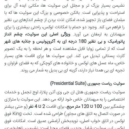
نشیمن بسیار بزرگ تر و مجلل این سوئیت ها، مکانی ایده آل برای
استراحت و پذیرایی است. بالکن خصوصی و بزرگ این سوئیت ها که با
مبلمان فضای باز تجهیز شده، امکان لذت بردن از چشم اندازهای بی نظیر
را فراهم می کند. وجود دو حمام با امکانات لوکس، راحتی بیشتری را برای
میهمانان به ارمغان می آورد.
ویژگی اصلی این سوئیت، چشم انداز
پانورامیک و بی نظیر 180 درجه ای به آکروپولیس و جاذبه های شهر
است که از تمامی زوایا قابل مشاهده است و هر لحظه را به یک تصویر
کارت پستالی تبدیل می کند. این سوئیت ها برای اقامت های بسیار
خاص، ماه عسل های لوکس و خانواده های کوچکی که به فضای فراوان و
تجربه ای بی همتا نیاز دارند، گزینه ای بی بدیل به شمار می روند.
سوئیت ریاست جمهوری (Presidential Suite)
سوئیت ریاست جمهوری هتل ان جی وی آتن پلازا، اوج تجمل و خدمات
اختصاصی را به میهمانان خاص خود ارائه می دهد. این سوئیت با متراژی
چشمگیر بین
100 تا 120 متر مربع
، برای اقامت
2 تا 4 نفر
(و حتی بیشتر
در صورت اتصال به اتاق های مجاور) طراحی شده است. تخت King فوق
لوکس در اتاق خواب اصلی، نویدبخش آرامشی عمیق است. امکانات فوق
لوکس این سوئیت شامل چندین فضای مجزا است: نشیمن، ناهارخوری،