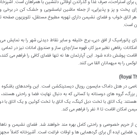
رای استراحت، صرف غذا و گذراندن اوقاتی دلنشین با همراهان است. آشپزخانه 
برای پخت و پز و پذیرایی، از جمله ماشین لباسشویی و خشک کن در برخی وا
. هر اتاق خواب و فضای نشیمن دارای تهویه مطبوع مستقل، تلویزیون صفحه 
ان است.
 پانورامیک از افق دبی، برج خلیفه و سایر نقاط دیدنی شهر را به نمایش می 
 امکانات رفاهی نظیر میز کار، قهوه ساز/چای ساز و صندوق امانات نیز در تمامی 
قامت پوشش داده شود. این آپارتمان ها نه تنها فضای کافی را فراهم می کنند، ب
س را به میهمانان القا می کنند.
اصی در هتل داماک مایسون رویال دیستینکشن است. این واحدهای باشکوه با 
اده های بسیار بزرگ، گروه های دوستانه یا کسانی که به دنبال نهایت فضا و راحتی هستند
زا هستند: یک اتاق با تخت دبل کینگ، یک اتاق با تخت کوئین و یک اتاق با 
تا ۸ نفر را فراهم می کند.
ن از حریم خصوصی و راحتی کامل بهره مند خواهند شد. فضای نشیمن و ناها
، فضایی ایده آل برای گردهمایی ها و اوقات فراغت است. آشپزخانه کاملاً مجهز