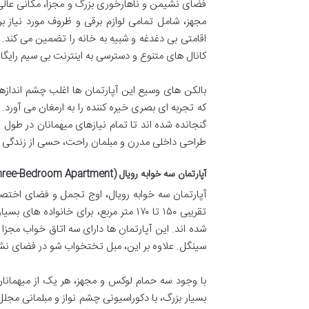
فضای نشیمن و ناهارخوری بزرگ و مجزا، مکانی عالی ب
مجهز، شامل تمامی لوازم برقی و ظروف مورد نیاز 
اقامتی بی دغدغه و شبیه به خانه را تضمین می کند
کانال های متنوع و دسترسی به اینترنت بی سیم رایگ
بالکن های وسیع این آپارتمان ها اغلب چشم اندازهای
که تجربه ای بصری خیره کننده را به ارمغان می آورد.
گنجانده شده اند تا تمام نیازهای میهمانان در طول ا
طراحی داخلی مدرن و مبلمان راحت، حسی از زندگی لوک
آپارتمان سه خوابه رویال (Royal Three-Bedroom Apartment)
آپارتمان سه خوابه رویال، اوج تجمل و فضای اختص
تقریبی ۱۵۰ تا ۱۷۰ متر مربع، برای خانو
شده اند. این آپارتمان ها دارای سه اتاق خواب مج
سینگل. علاوه بر این، مبل تختخواب شو در فضای نشیمن امکان اقامت 
با وجود سه حمام لوکس و مجهز، هر یک از میهمانا
بسیار بزرگ، با دکوراسیونی چشم نواز و مبلمانی مجلل