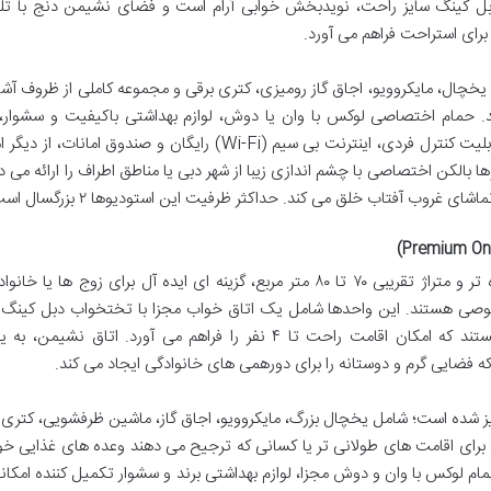
دبل کینگ سایز راحت، نویدبخش خوابی آرام است و فضای نشیمن دنج با تلو
رای استراحت فراهم می آورد.
چال، مایکروویو، اجاق گاز رومیزی، کتری برقی و مجموعه کاملی از ظروف آشپ
. حمام اختصاصی لوکس با وان یا دوش، لوازم بهداشتی باکیفیت و سشوار، 
حمامی دلپذیر را تضمین می کند. تهویه مطبوع با قابلیت کنترل فردی، اینترنت بی سیم (Wi-Fi) رایگان و صندوق اما
ا بالکن اختصاصی با چشم اندازی زیبا از شهر دبی یا مناطق اطراف را ارائه می د
غروب آفتاب خلق می کند. حداکثر ظرفیت این استودیوها ۲ بزرگسال است.
آپارتمان های یک خوابه پریمیوم، با فضایی گسترده تر و متراژ تقریبی ۷۰ تا ۸۰ متر مربع، گزینه ای ایده آل برای زوج ها
صی هستند. این واحدها شامل یک اتاق خواب مجزا با تختخواب دبل کینگ س
یک فضای نشیمن وسیع با مبل تختخواب شو هستند که امکان اقامت راحت تا ۴ نفر را فراهم می آورد. اتاق ن
ضایی گرم و دوستانه را برای دورهمی های خانوادگی ایجاد می کند.
ز شده است؛ شامل یخچال بزرگ، مایکروویو، اجاق گاز، ماشین ظرفشویی، کتری 
ی برای اقامت های طولانی تر یا کسانی که ترجیح می دهند وعده های غذایی خود
 لوکس با وان و دوش مجزا، لوازم بهداشتی برند و سشوار تکمیل کننده امکان