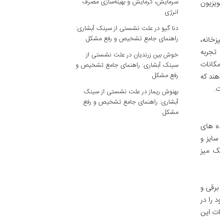
سرمایش، گرمایش و بهینه‌سازی مصرف
یزیون
انرژی
دنا گیو
در
علت نشستی از سینک آبشاری:
راهنمای جامع تشخیص و رفع مشکل
زخانه،
تجربه
خوش بین زرندیان
در
علت نشستی از
نات، از دیگر امکانات
سینک آبشاری: راهنمای جامع تشخیص و
رفع مشکل
هند که
بهنوش ریماز
در
علت نشستی از سینک
آبشاری: راهنمای جامع تشخیص و رفع
مشکل
 یا خانواده های
ایز و
شیمن، به یک میز
برقی و
 را در
ات این