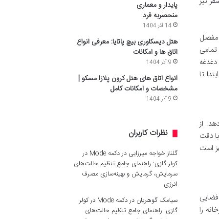
فر نیز
پایدار و معماری
منحصربه فرد
14 آذر 1404
ی مفصل
هتل دیسکاوری بیچ پاتایا: معرفی انواع
شما را برآورده می کنند. پارکینگ رایگان، اینترنت بی سیم پرسرعت (Wi-Fi) در تمامی
اتاق ها و امکانات
اقامتی بی دغدغه
9 آذر 1404
تدا تا
انواع اتاق های هتل کرون پلازا مسکو |
مشخصات و امکانات کامل
9 آذر 1404
د. از
نظرات کاربران
با دقت
هز است
گلناز خواجه میرزایی
در
دکمه Mode در
کولر گازی: راهنمای جامع تنظیم حالت‌های
سرمایش، گرمایش و بهینه‌سازی مصرف
انرژی
فضایی
سیامک گوهریان
در
دکمه Mode در کولر
و آشپزخانه را
گازی: راهنمای جامع تنظیم حالت‌های