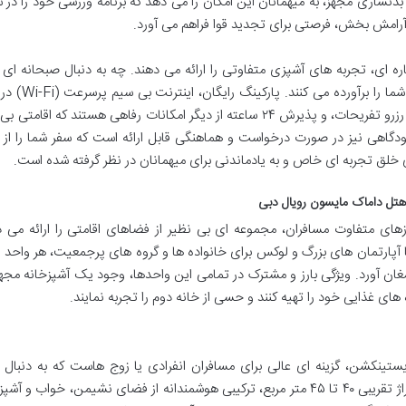
نسازی مجهز، به میهمانان این امکان را می دهد که برنامه ورزشی خود را در س
مات آرامش بخش، فرصتی برای تجدید قوا فراهم می آورد.
ره ای، تجربه های آشپزی متفاوتی را ارائه می دهند. چه به دنبال صبحانه ا
باشید و چه شامی دلپذیر، این رستوران ها انتظارات 
نقاط هتل، خدمات کانسیرج برای برنامه ریزی سفر و رزرو تفریحات، و پذیرش ۲۴ ساعته از دیگر امکانات رفاهی هستند که 
دگاهی نیز در صورت درخواست و هماهنگی قابل ارائه است که سفر شما را از اب
ی خلق تجربه ای خاص و به یادماندنی برای میهمانان در نظر گرفته شده است.
 هتل داماک مایسون رویال دبی
ای متفاوت مسافران، مجموعه ای بی نظیر از فضاهای اقامتی را ارائه می ده
 آپارتمان های بزرگ و لوکس برای خانواده ها و گروه های پرجمعیت، هر واحد 
مغان آورد. ویژگی بارز و مشترک در تمامی این واحدها، وجود یک آشپزخانه مج
ای غذایی خود را تهیه کنند و حسی از خانه دوم را تجربه نمایند.
ینکشن، گزینه ای عالی برای مسافران انفرادی یا زوج هاست که به دنبال 
شیک، مدرن و کاملاً مجهز هستند. این واحدها با متراژ تقریبی ۴۰ تا ۴۵ متر مربع، ترکیبی هوشمندانه از فضای نشیمن، خواب 