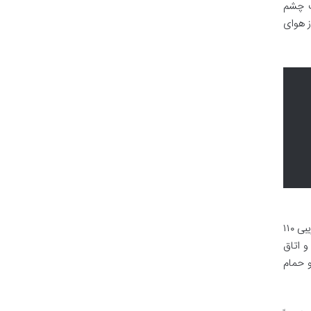
اغلب چشم
ز هوای
برای خانواده های بزرگ تر یا گروه های دوستانه که به دنبال فضایی لوکس و جادار هستند، آپارتمان های دوخوابه اجرایی با متراژ تقریبی ۱۱۰
و اتاق
می سازد. وجود دو حمام