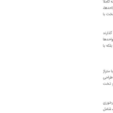
کاملاً
حدها،
تخت با
گذارند
واحدها
لکه با
متراژ
، طراحی
دو تخت
رخوری
، شامل