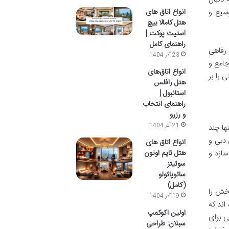
سیع و
انواع اتاق های
هتل کامالا بیچ
استیت پوکت |
راهنمای کامل
رفاهی
23 آذر 1404
جامع و
انواع اتاق‌های
 را بر
هتل رافلس
استانبول |
راهنمای انتخاب
و رزرو
21 آذر 1404
ا چند
 دبی و
انواع اتاق های
سازد و
هتل تایم اوتون
سوئیتز
سائوپائولو
(کامل)
خش را
19 آذر 1404
اند که
اولین اکوکمپ
ی برای
سبلان: طراحی