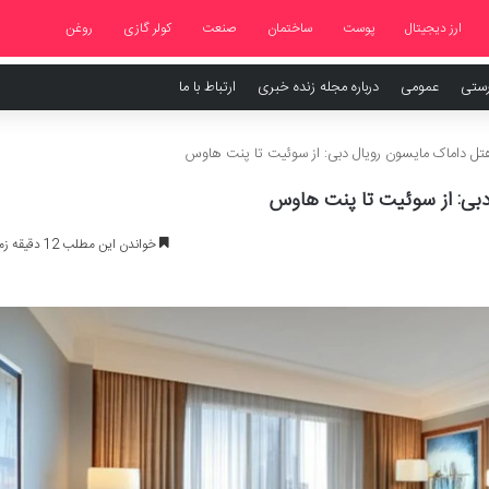
ارز دیجیتال
پوست
ساختمان
صنعت
کولر گازی
روغن
رستی
عمومی
درباره مجله زنده خبری
ارتباط با ما
هتل داماک مایسون رویال دبی: از سوئیت تا پنت هاوس
دبی: از سوئیت تا پنت هاوس
خواندن این مطلب 12 دقیقه زمان میبرد