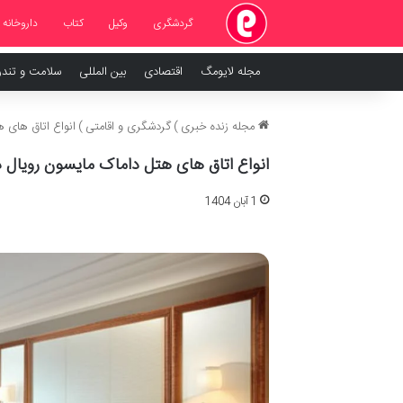
گردشگری
وکیل
کتاب
داروخانه
مجله لایومگ
اقتصادی
بین المللی
سلامت و تند
مجله زنده خبری
)
گردشگری و اقامتی
)
انواع اتاق های 
انواع اتاق های هتل داماک مایسون رویال 
1 آبان 1404