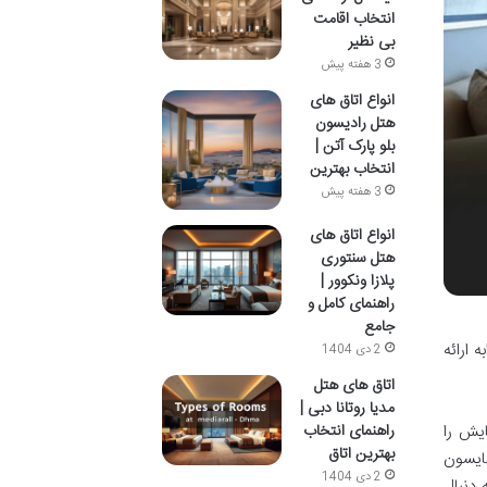
انتخاب اقامت
بی نظیر
3 هفته پیش
انواع اتاق های
هتل رادیسون
بلو پارک آتن |
انتخاب بهترین
3 هفته پیش
انواع اتاق های
هتل سنتوری
پلازا ونکوور |
راهنمای کامل و
جامع
 ارائه
2 دی 1404
اتاق‌ های هتل
مدیا روتانا دبی |
ایش را
راهنمای انتخاب
بهترین اتاق
مایسون
2 دی 1404
 دنبال