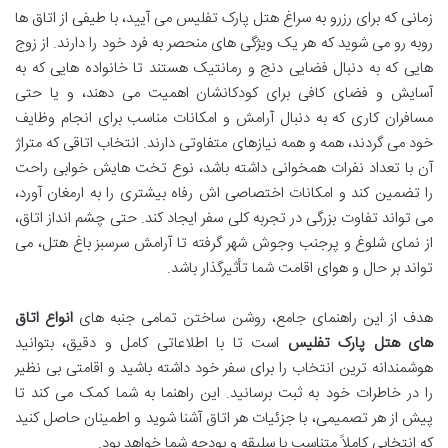
زمانی که برای رزرو به سراغ هتل پارک تفلیس می آیید، با طیفی از اتاق ها
روبه رو می شوید که هر یک ویژگی های منحصر به فرد خود را دارند. از زوج
هایی که به دنبال فضایی دنج و رمانتیک هستند تا خانواده هایی که به
آسایش و فضای کافی برای کودکانشان اهمیت می دهند، و یا حتی
مسافران کاری که به دنبال آرامش و امکانات مناسب برای انجام وظایف
خود می گردند، همه و همه نیازهای متفاوتی دارند. انتخاب اتاقی که متراژ
آن با تعداد نفرات همخوانی داشته باشد، نوع تخت هایش خوابی راحت
را تضمین کند و امکانات اختصاصی اش رفاه بیشتری را به ارمغان آورد،
می تواند تفاوت بزرگی در تجربه کلی سفر ایجاد کند. حتی چشم انداز اتاق،
از نمای شلوغ و پرجنب وجوش شهر گرفته تا آرامش سرسبز باغ هتل، می
تواند بر حال و هوای اقامت شما تأثیرگذار باشد.
هدف از این راهنمای جامع، روشن ساختن تمامی جنبه های
انواع اتاق
های هتل پارک تفلیس
است تا با اطلاعاتی کامل و دقیق، بتوانید
هوشمندانه ترین انتخاب را برای سفر خود داشته باشید و اقامتی بی نظیر
را در خاطرات خود به ثبت برسانید. این راهنما به شما کمک می کند تا
پیش از هر تصمیمی، با جزئیات هر اتاق آشنا شوید و اطمینان حاصل کنید
که انتخابی کاملاً متناسب با سلیقه و بودجه شما خواهد بود.