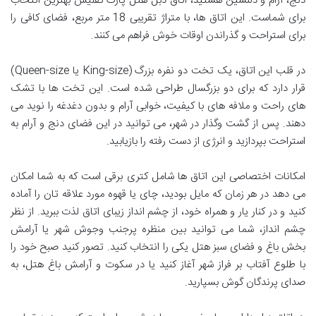
دنج، آرام و دلنشین هستید، اتاق دبل هتل پارک تفلیس بهترین انتخاب
برای شماست. این اتاق ها، با متراژ تقریبی 18 متر مربع، فضای کافی را
برای استراحت و گذراندن اوقات خوش فراهم می کنند.
در قلب این اتاق، یک تخت دو نفره بزرگ (King-size یا Queen-size)
قرار دارد که برای دو بزرگسال طراحی شده است. این تخت ها با تشک
های راحت و ملافه های با کیفیت، خوابی آرام و بدون دغدغه را نوید می
دهند. پس از گشت وگذار در شهر، می توانید در این فضای دنج و آرام به
استراحت بپردازید و انرژی از دست رفته را بازیابید.
امکانات اختصاصی این اتاق ها شامل کتری برقی است که به شما امکان
می دهد در هر زمان که مایل بودید، چای یا قهوه مورد علاقه تان را آماده
کنید و در کنار یار و همراه خود، از چشم انداز زیبای اتاق لذت ببرید. از نظر
چشم انداز، شما می توانید بین منظره پرجنب وجوش شهر یا آرامش
بخش باغ و فضای سبز هتل یکی را انتخاب کنید. تصور کنید صبح خود را
با طلوع آفتاب بر فراز شهر آغاز کنید یا در سکوت و آرامش باغ هتل، به
صدای پرندگان گوش بسپارید.