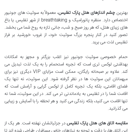
بهترین
چشم اندازهای هتل پارک تفلیس
، معمولاً به سوئیت های جونیور
اختصاص دارد. منظره پانورامیک و breathtaking از شهر تفلیس یا باغ
های زیبای هتل، که هر روز صبح و شب، جانی تازه به روح شما می بخشد.
تصور کنید در کنار پنجره بزرگ سوئیت خود، از غروب خورشید بر فراز
تفلیس لذت می برید.
حمام خصوصی سوئیت جونیور نیز اغلب بزرگتر و مجهز به امکانات
بهداشتی لوکس تری است که تجربه استحمام را به یک لذت تبدیل می
کند. علاوه بر صبحانه رایگان، ممکن است مزایای VIP دیگری نیز برای
میهمانان این سوئیت ها در نظر گرفته شود. این سوئیت، نه تنها یک
فضای اقامتی، بلکه یک تجربه کامل از لوکس گرایی و آرامش است که
اقامت شما را در تفلیس به یادماندنی تر می کند. در این سوئیت، شما نه
تنها اقامت می کنید، بلکه زندگی می کنید و هر لحظه را با آسایش و زیبایی
می گذرانید.
مقایسه اتاق های هتل پارک تفلیس
در جزئیاتشان نهفته است. هر یک از
این اتاق ها، با دقت و توجه به نیازهای خاص مسافران طراحی شده اند تا