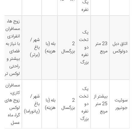
یک
نفره
زوج ها،
مسافران
یک
انفرادی
تخت
شهر /
اتاق دبل
23 متر
2
بله (با
با نیاز به
دو
باغ
دولوکس
مربع
بزرگسال
هزینه)
فضای
نفره
(برتر)
بیشتر و
بزرگ
راحتی
لوکس تر
مسافران
یک
کاری،
بیشتر از
تخت
شهر /
سوئیت
2
بله (با
زوج های
25 متر
دو
باغ
جونیور
بزرگسال
هزینه)
لوکس
مربع
نفره
(پانوراما)
گرا، ماه
بزرگ
عسل