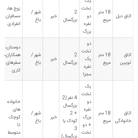
یک
تخت
زوج ها،
18 متر
2
شهر /
اتاق دبل
دو
خیر
مسافران
مربع
بزرگسال
باغ
نفره
انفرادی
بزرگ
دو
دوستان،
تخت
اتاق
18 متر
2
شهر /
همکاران،
یک
خیر
تویین
مربع
بزرگسال
باغ
سفرهای
نفره
کاری
مجزا
یک
تخت
4 نفر (2
دو
خانواده
بزرگسال
نفره
های
اتاق
18 متر
+ 2
شهر /
بزرگ
خیر
کوچک
خانوادگی
مربع
کودک یا
باغ
+ دو
تا
3
تخت
متوسط
بزرگسال)