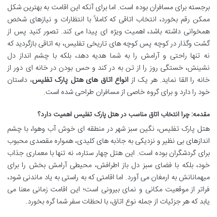
برجسته برای مسافران بوده است. اما برای آنکه این اقامت به بهترین شکل
ممکن رقم بخورد، انتخاب اتاقی که کاملاً با انتظارات و نیازهای شخص
همخوانی داشته باشد، اهمیت ویژه ای پیدا می کند. تصور کنید پس از
گشت وگذار در کوچه پس کوچه های تاریخی تفلیس، به اتاقی بازگردید که
نه تنها راحتی و آرامش را به شما هدیه دهد، بلکه با چشم انداز دل
نشینش، خستگی روز را از تن به در کند و حس بودن در خانه ای دور از
خانه را القا نماید. هر یک از
انواع اتاق های هتل پارک تفلیس
، داستان
خود را دارد و برای گروه خاصی از مسافران طراحی شده است.
مقدمه: چرا انتخاب اتاق مناسب در هتل پارک تفلیس اهمیت دارد؟
هتل پارک تفلیس، نگین سبز شهر در منطقه ای خوش آب وهوا، با چشم
اندازهای بی نظیر و نزدیکی به جاذبه های کلیدی، همواره مقصدی محبوب
برای گردشگران بوده است. این هتل چهار ستاره، نه تنها با معماری جذاب
خود، بلکه با فضای سبز دل باز اطرافش، محیطی آرامش بخش را برای
میهمانانش به ارمغان می آورد. اما اقامتی که به راستی به یاد ماندنی شود،
فراتر از موقعیت مکانی و نمای بیرونی است؛ این اقامت زمانی معنا می
یابد که هر جزئیات از جمله نوع اتاق، با لحظات سفر شما گره بخورد.