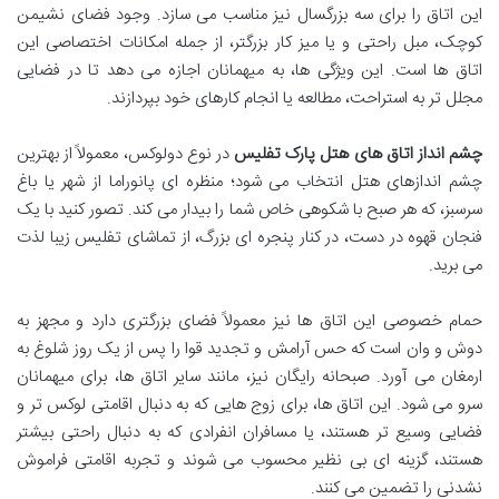
این اتاق را برای سه بزرگسال نیز مناسب می سازد. وجود فضای نشیمن
کوچک، مبل راحتی و یا میز کار بزرگتر، از جمله امکانات اختصاصی این
اتاق ها است. این ویژگی ها، به میهمانان اجازه می دهد تا در فضایی
مجلل تر به استراحت، مطالعه یا انجام کارهای خود بپردازند.
چشم انداز اتاق های هتل پارک تفلیس
در نوع دولوکس، معمولاً از بهترین
چشم اندازهای هتل انتخاب می شود؛ منظره ای پانوراما از شهر یا باغ
سرسبز، که هر صبح با شکوهی خاص شما را بیدار می کند. تصور کنید با یک
فنجان قهوه در دست، در کنار پنجره ای بزرگ، از تماشای تفلیس زیبا لذت
می برید.
حمام خصوصی این اتاق ها نیز معمولاً فضای بزرگتری دارد و مجهز به
دوش و وان است که حس آرامش و تجدید قوا را پس از یک روز شلوغ به
ارمغان می آورد. صبحانه رایگان نیز، مانند سایر اتاق ها، برای میهمانان
سرو می شود. این اتاق ها، برای زوج هایی که به دنبال اقامتی لوکس تر و
فضایی وسیع تر هستند، یا مسافران انفرادی که به دنبال راحتی بیشتر
هستند، گزینه ای بی نظیر محسوب می شوند و تجربه اقامتی فراموش
نشدنی را تضمین می کنند.