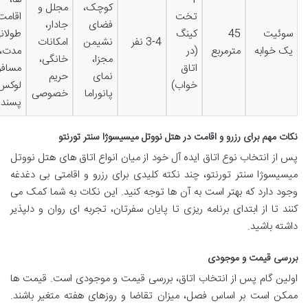
کوچک،
مجلل و
تخت
اقامت
فضای
جادار،
سوئیت
45
کینگ
طولان
3-4 نفر
نشیمن
امکانات
یک خوابه
مترمربع
(در
مدت،
مجزا،
خانگی،
اتاق
مسافر
نمای
حریم
خواب)
لوکس
پانوراما
خصوصی
پسند
نکات مهم برای رزرو و اقامت در هتل نووتل میسیسوژا سنتر تورنتو
پس از انتخاب نوع اتاق ایده آل خود از میان انواع اتاق های هتل نووتل
میسیسوژا سنتر تورنتو، چند نکته کلیدی برای رزرو و اقامتی بی دغدغه
وجود دارد که بهتر است به آن ها توجه کنید. این نکات به شما کمک می
کنند تا از ابتدای برنامه ریزی تا پایان سفرتان، تجربه ای روان و دلپذیر
داشته باشید.
بررسی قیمت و موجودی
اولین گام پس از انتخاب اتاق، بررسی قیمت و موجودی است. قیمت ها
ممکن است بر اساس فصل، میزان تقاضا و روزهای هفته متغیر باشند.