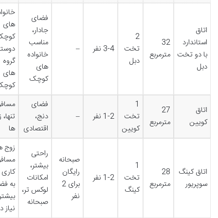
خانواد
فضای
های
اتاق
جادار،
2
کوچک
استاندارد
32
مناسب
تخت
3-4 نفر
–
دوستا
با دو تخت
مترمربع
خانواده
دبل
گروه
دبل
های
های
کوچک
کوچک
1
فضای
مسافر
اتاق
27
تخت
1-2 نفر
–
دنج،
تنها، 
کویین
مترمربع
کویین
اقتصادی
ها
زوج ها
راحتی
صبحانه
مسافر
1
بیشتر،
اتاق کینگ
28
رایگان
کاری 
تخت
1-2 نفر
امکانات
سوپریور
مترمربع
برای 2
به فض
کینگ
لوکس تر،
نفر
بیشتر
صبحانه
نیاز د