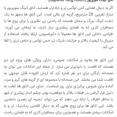
اتاق کینگ سوپریور (Superior King Room)
اگر به دنبال فضایی کمی لوکس تر و جادارتر هستید، اتاق کینگ سوپریور با
متراژ تقریبی 28 مترمربع، گزینه ای عالی است. این اتاق ها مجهز به یک
تخت کینگ بزرگ و مجلل هستند که راحتی بی نظیری را برای زوج ها یا
مسافران کاری که به فضای بیشتری نیاز دارند، به ارمغان می آورند.
طراحی داخلی این اتاق ها معمولاً با دکوراسیونی ارتقا یافته، استفاده از
متریال با کیفیت بالاتر و جزئیات شیک تر، حس لوکس و خاص تری را القا
می کند.
این اتاق ها علاوه بر امکانات عمومی، دارای ویژگی های ویژه ای نیز
هستند که اقامت را دلپذیرتر می سازد. از جمله این امکانات می توان به
صبحانه رایگان برای دو نفر اشاره کرد که ارزش افزوده قابل توجهی به
اقامت شما می بخشد. این صبحانه با مجموعه ای از گزینه های گرم و سرد،
آماده برای شروعی پرانرژی برای روز شماست. نمای این اتاق ها اغلب به
دلیل قرار گرفتن در طبقات بالاتر یا موقعیت بهتر، چشم انداز زیباتری از شهر
یا مناظر اطراف را ارائه می دهند که می تواند تجربه ای بصری دلنشین
باشد. این اتاق ها برای زوج هایی که به دنبال اقامتی رمانتیک تر و با
امکانات بیشتر هستند، و همچنین برای مسافران کاری که به فضایی راحت