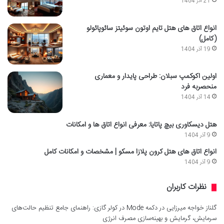
21 آذر 1404
انواع اتاق های هتل تایم اوتون سوئیتز سائوپائولو
(کامل)
19 آذر 1404
اولین اکوکمپ سبلان: طراحی پایدار و معماری
منحصربه فرد
14 آذر 1404
هتل دیسکاوری بیچ پاتایا: معرفی انواع اتاق ها و امکانات
9 آذر 1404
انواع اتاق های هتل کرون پلازا مسکو | مشخصات و امکانات کامل
9 آذر 1404
نظرات کاربران
گلناز خواجه میرزایی
در
دکمه Mode در کولر گازی: راهنمای جامع تنظیم حالت‌های
سرمایش، گرمایش و بهینه‌سازی مصرف انرژی