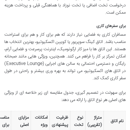
درخواست تخت اضافی یا تخت نوزاد با هماهنگی قبلی و پرداخت هزینه
ممکن است.
برای سفرهای کاری
مسافران کاری به فضایی نیاز دارند که هم برای کار و هم برای استراحت
مناسب باشد. اتاق کینگ سوپریور یا کویین اکسکیوتیو، بهترین انتخاب ها
هستند. این اتاق ها با میز کار ارگونومیک، اینترنت پرسرعت و فضایی آرام،
امکان تمرکز بر کار را فراهم می کنند. همچنین، ویژگی هایی مانند صبحانه
رایگان و دسترسی احتمالی به سالن های اجرایی (Executive Lounge)
در اتاق های اکسکیوتیو، می تواند به بهره وری بیشتر و راحتی در طول
سفر کاری کمک کند.
برای سهولت در تصمیم گیری، جدول مقایسه ای زیر خلاصه ای از ویژگی
های اصلی هر نوع اتاق را ارائه می دهد:
متراژ
نوع
ظرفیت
امکانات
مزایای
مناس
نام اتاق
(تقریبی)
تخت
پیشنهادی
ویژه
اصلی
برای