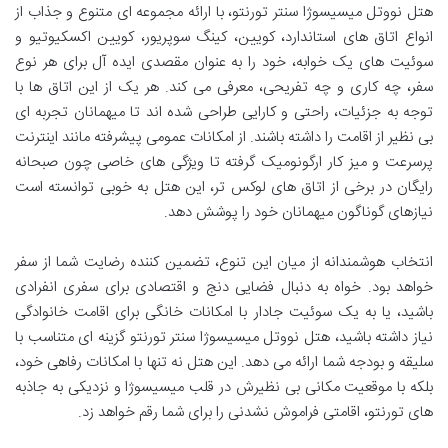
هتل نووتل میسیسوژا سنتر تورنتو، با ارائه مجموعه ای متنوع و جذاب از
انواع اتاق های استاندارد، کویین، کینگ سوپریور، کویین اکسکیوتیو و
سوئیت های یک خوابه، خود را به عنوان مقصدی ایده آل برای هر نوع
سفر، چه کاری و چه تفریحی، معرفی می کند. هر یک از این اتاق ها با
توجه به جزئیات، راحتی و کارایی طراحی شده اند تا میهمانان تجربه ای
بی نظیر از اقامت را داشته باشند. از امکانات عمومی پیشرفته مانند اینترنت
پرسرعت و میز کار ارگونومیک گرفته تا ویژگی های خاصی چون صبحانه
رایگان در برخی از اتاق های لوکس تر، این هتل به خوبی توانسته است
نیازهای گوناگون میهمانان خود را پوشش دهد.
انتخاب هوشمندانه از میان این تنوع، تضمین کننده رضایت شما از سفر
خواهد بود. خواه به دنبال فضایی دنج و اقتصادی برای سفری انفرادی
باشید، یا به یک سوئیت جادار با امکانات خانگی برای اقامت خانوادگی
نیاز داشته باشید، هتل نووتل میسیسوژا سنتر تورنتو گزینه ای متناسب با
سلیقه و بودجه شما ارائه می دهد. این هتل نه تنها با امکانات رفاهی خود،
بلکه با موقعیت مکانی بی نظیرش در قلب میسیسوژا و نزدیکی به جاذبه
های تورنتو، اقامتی فراموش نشدنی را برای شما رقم خواهد زد.