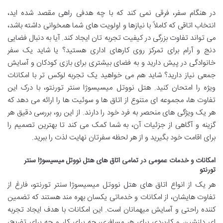
در هنگام سفر، فرقی نمی کند که با چه هدفی راهی مقصد شده اید،
انتخاب اتاقی که کاملاً با نیازها و اولویت های شما همخوانی داشته باشد،
می تواند تفاوت بزرگی در کیفیت تجربه تان ایجاد کند. آیا به دنبال فضایی
دنج و آرام برای تمرکز روی کارهای اداری هستید؟ یا شاید یک سفر
خانوادگی در پیش دارید و به فضای بیشتری برای بازی کودکان و آسایش
جمعی نیاز دارید؟ شاید هم می خواهید یک تجربه لوکس تر با امکانات
ویژه را امتحان کنید. هتل نووتل میسیسوژا سنتر تورنتو، با درک این
تفاوت ها، مجموعه ای متنوع از اتاق ها و سوئیت ها را ارائه می دهد که
هر یک ویژگی های منحصر به فرد خود را دارند. از این رو، بررسی دقیق هر
گزینه و آگاهی از جزئیات آن، به شما کمک می کند تا بهترین تصمیم را
برای اقامت خود بگیرید و از هر لحظه سفرتان نهایت لذت را ببرید.
امکانات و خدمات عمومی در تمامی اتاق های هتل نووتل میسیسوژا سنتر
تورنتو
هر یک از انواع اتاق های هتل نووتل میسیسوژا سنتر تورنتو، فارغ از
تفاوت هایشان، از امکانات و خدماتی یکسان بهره مند هستند که تضمین
کننده راحتی و آسایش میهمانان است. این امکانات با هدف ایجاد تجربه
ای دلنشین و کاربردی برای هر مسافری، چه برای کار و چه برای تفریح،