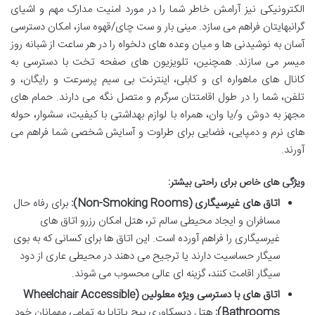
الکترونیکی نیز آرامش خاطر شما را در مورد امنیت مدارک مهم و اشیای
گرانبهایتان فراهم می سازد. مینی بار و ست چای/قهوه ساز، امکان دسترسی
آسان به نوشیدنی ها و میان وعده های دلخواه را در هر ساعت از شبانه روز
میسر می سازند. همچنین، تلویزیون های صفحه تخت با دسترسی به
کانال های ماهواره ای و کابلی، اینترنت بی سیم پرسرعت و رایگان، و
تلفن، شما را در طول اقامتتان سرگرم و متصل نگه می دارند. حمام های
مجهز به دوش و/یا وان، همراه با لوازم بهداشتی با کیفیت، سشوار، حوله
های نرم و دمپایی، فضایی برای طراوت و آسایش شخصی شما فراهم می
آورند.
ویژگی های خاص برای راحتی بیشتر:
اتاق های غیرسیگاری (Non-Smoking Rooms):
برای رفاه حال
مسافران و ایجاد محیطی سالم تر، هتل امکان رزرو اتاق های
غیرسیگاری را فراهم آورده است. این اتاق ها برای کسانی که به بوی
سیگار حساسیت دارند یا ترجیح می دهند در محیطی عاری از دود
سیگار اقامت کنند، گزینه ای عالی محسوب می شوند.
اتاق های با دسترسی ویژه معلولین (Wheelchair Accessible
Bathrooms):
هتل دیسکاوری بیچ پاتایا به تمامی مهمانان خود