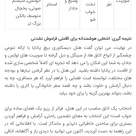
سوییت
وسیع و
اتوکشی، سیستم
نفر
تخت
استخر
جادار
صوتی، یخچال
خواب
متوسط، بالکن
شو
بزرگ تر
نتیجه گیری: انتخابی هوشمندانه برای اقامتی فراموش نشدنی
در نهایت، می توان گفت هتل دیسکاوری بیچ پاتایا با ارائه تنوعی
چشمگیر از انواع اتاق ها، از سینگل و دبل گرفته تا سوییت های لوکس و
جادار، به شما این امکان را می دهد که تجربه ای کاملاً شخصی سازی شده
از اقامت در پاتایا داشته باشید. این هتل با در نظر گرفتن نیازها و بودجه
های مختلف، توانسته است فضایی را فراهم آورد که هر مسافری، چه به
دنبال آرامش و خلوت باشد و چه قصد سفر خانوادگی یا کاری را داشته
باشد، بتواند بهترین گزینه را برای خود بیابد.
انتخاب یک اتاق مناسب در این هتل، فراتر از رزرو یک فضای ساده برای
خواب است؛ این انتخاب به معنای تضمین راحتی، آرامش و فراهم آوردن
بستری برای ساختن خاطراتی دلپذیر و ماندگار است. با اطلاعاتی که در
این راهنما به دست آوردید، اکنون می توانید با دیدی باز و آگاهانه، اتاقی