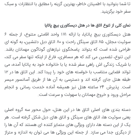
تا شما بتوانید با اطمینان خاطر، بهترین گزینه را مطابق با انتظارات و سبک
سفر خود برگزینید.
نمای کلی از تنوع اتاق ها در هتل دیسکاوری بیچ پاتایا
هتل دیسکاوری بیچ پاتایا، با ارائه ۱۷۱ واحد اقامتی متنوع، از جمله ۶
سوئیت مجلل، ۸۵ اتاق سینگل راحت و ۸۰ اتاق دبل دلنشین، به گونه ای
طراحی شده است که بتواند پاسخگوی نیازهای گوناگون مهمانان باشد.
این تنوع، تضمین می کند که هر مسافری، فارغ از اینکه تنها سفر می کند،
با شریک زندگی اش راهی سفر شده یا با خانواده خود به پاتایا آمده، می
تواند فضایی متناسب با خواسته های خود را پیدا کند. این اتاق ها در ۱۲
طبقه هتل جای گرفته اند و دسترسی به آن ها از طریق آسانسور میسر
است. پذیرش ۲۴ ساعته هتل نیز همیشه آماده خدمت رسانی و انجام
مراحل ورود و خروج مهمانان با سهولت و سرعت است.
دسته بندی های اصلی اتاق ها در این هتل، حول محور سه گروه اصلی
یعنی سوئیت ها، اتاق های سینگل و اتاق های دبل شکل گرفته است. هر
یک از این دسته ها، دارای ویژگی های متمایز کننده ای هستند که آن ها را
از دیگری جدا می سازد. از جمله این ویژگی ها می توان به اندازه و متراژ