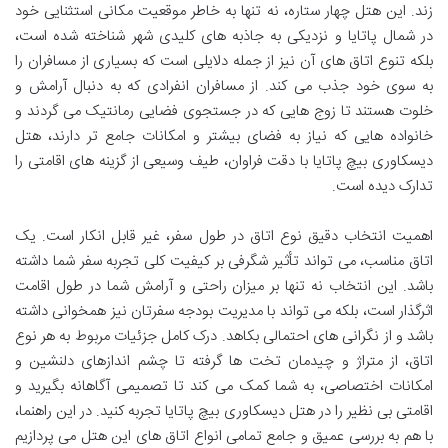
زند. این هتل چهار ستاره، نه تنها به خاطر موقعیت مکانی استثنایی خود
در شمال پاتایا و نزدیکی به جاذبه های کلیدی شهر شناخته شده است،
بلکه تنوع اتاق های آن نیز از جمله دلایلی است که بسیاری از مسافران را
به سوی خود جذب می کند. از مسافران انفرادی که به دنبال آرامش و
خلوت هستند تا زوج هایی که در جستجوی فضایی رمانتیک می گردند و
خانواده هایی که نیاز به فضای بیشتر و امکانات جامع تر دارند، هتل
دیسکاوری بیچ پاتایا با دقت فراوان، طیف وسیعی از گزینه های اقامتی را
تدارک دیده است.
اهمیت انتخاب دقیق نوع اتاق در طول سفر، غیر قابل انکار است. یک
اتاق مناسب، می تواند تأثیر شگرفی بر کیفیت کلی تجربه سفر شما داشته
باشد. این انتخاب نه تنها بر میزان راحتی و آرامش شما در طول اقامت
اثرگذار است، بلکه می تواند با مدیریت بودجه سفرتان نیز همخوانی داشته
باشد و از نگرانی های احتمالی بکاهد. درک کامل جزئیات مربوط به هر نوع
اتاق، از متراژ و چیدمان تخت ها گرفته تا چشم اندازهای دلنشین و
امکانات اختصاصی، به شما کمک می کند تا تصمیمی آگاهانه بگیرید و
اقامتی بی نظیر را در هتل دیسکاوری بیچ پاتایا تجربه کنید. در این راهنما،
با هم به بررسی عمیق و جامع تمامی انواع اتاق های این هتل می پردازیم