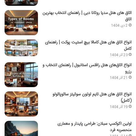
اتاق‌ های هتل مدیا روتانا دبی | راهنمای انتخاب بهترین
اتاق
2 دی 1404
انواع اتاق های هتل کامالا بیچ استیت پوکت | راهنمای
کامل
23 آذر 1404
انواع اتاق‌های هتل رافلس استانبول | راهنمای انتخاب و
رزرو
21 آذر 1404
انواع اتاق های هتل تایم اوتون سوئیتز سائوپائولو
(کامل)
19 آذر 1404
اولین اکوکمپ سبلان: طراحی پایدار و معماری
منحصربه فرد