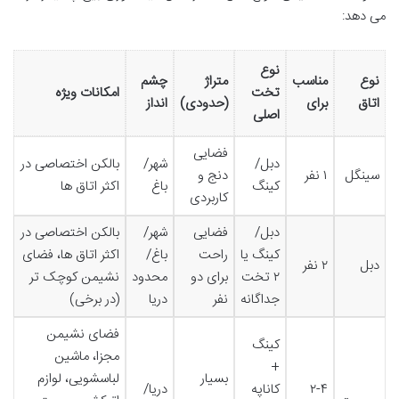
می دهد:
نوع
نوع
مناسب
متراژ
چشم
تخت
امکانات ویژه
اتاق
برای
(حدودی)
انداز
اصلی
فضایی
دبل/
شهر/
بالکن اختصاصی در
سینگل
۱ نفر
دنج و
کینگ
باغ
اکثر اتاق ها
کاربردی
دبل/
فضایی
شهر/
بالکن اختصاصی در
کینگ یا
راحت
باغ/
اکثر اتاق ها، فضای
دبل
۲ نفر
۲ تخت
برای دو
محدود
نشیمن کوچک تر
جداگانه
نفر
دریا
(در برخی)
فضای نشیمن
کینگ
مجزا، ماشین
+
بسیار
لباسشویی، لوازم
۲-۴
کاناپه
دریا/