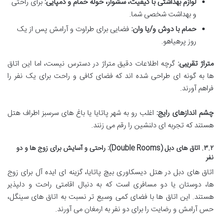
لوازم بهداشتی با کیفیت، سشوار، حوله حمام و دمپایی:
برای راحتی
و بهداشت شخصی شما.
حمام با دوش و/یا وان:
فضایی برای طراوت و آرامش پس از یک
روز پرهیاهو.
متراژ تقریبی:
گرچه اطلاعات دقیق متراژ در دسترس نیست، اما این اتاق
ها به گونه ای طراحی شده اند که فضای کافی و راحت برای یک نفر را
فراهم آورند.
چشم اندازهای رایج:
اغلب رو به شهر پاتایا یا باغ های سرسبز اطراف هتل
هستند که تجربه ای دلنشین را رقم می زنند.
۳.۲. اتاق های دبل (Double Rooms): راحتی و آسایش برای زوج ها و دو
نفر
اتاق های دبل در هتل دیسکاوری بیچ پاتایا، گزینه ای ایده آل برای زوج
ها، دوستان یا دو مسافری است که به دنبال اقامتی راحت و دلپذیر
هستند. این اتاق ها با فضای کمی وسیع تر نسبت به اتاق های سینگل،
حس آرامش و رضایت را برای دو نفر به ارمغان می آورند.