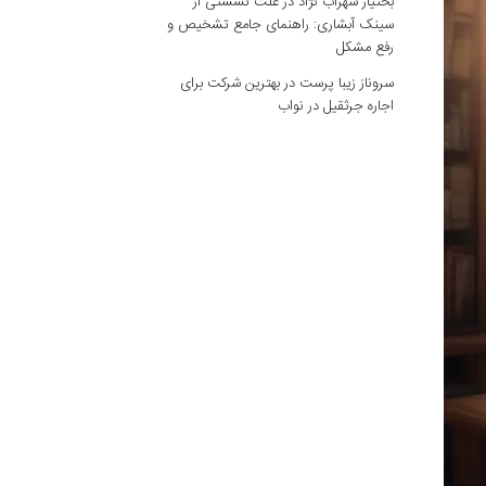
بختیار سهراب نژاد
در
علت نشستی از
سینک آبشاری: راهنمای جامع تشخیص و
رفع مشکل
سروناز زیبا پرست
در
بهترین شرکت برای
اجاره جرثقیل در نواب