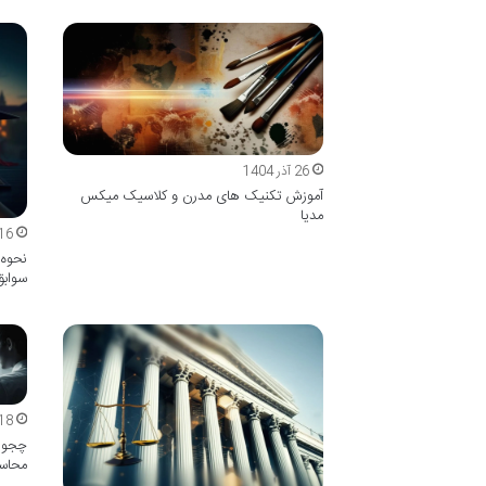
26 آذر 1404
آموزش تکنیک های مدرن و کلاسیک میکس
مدیا
16 آذر 404
نحوه 
سواب
18 آبان 404
چجوری
محاسب