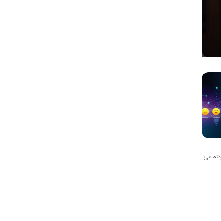
جتماعی