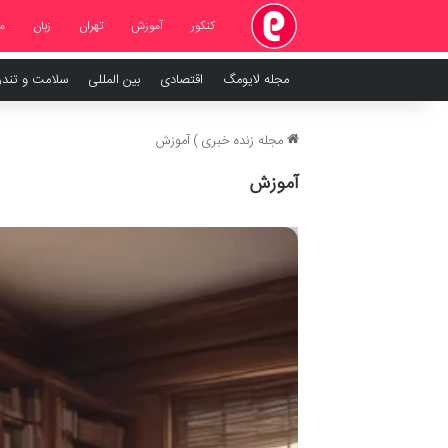
کنکور
آموزش
تهران
زبان
م
مجله لایومگ
اقتصادی
بین المللی
سلامت و تند
مجله زنده خبری
)
آموزش
آموزش